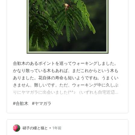
合歓木のあるポイントを巡ってウォーキングしました。
かなり散っている木もあれば、まだこれからという木も
ありました。花自体の寿命も短いようですね。うまくい
きません、難しいです。ただ、ウォーキング中に久しぶ
りにヤマガラに出会いました(^^♪ （いずれも自宅近辺で
撮影） ランキング参加中gooからきました ランキング参
#
合歓木
#
ヤマガラ
加中写真・カメラ
•
硝子の瞳と猫と
1年前