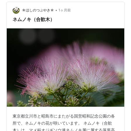
•
☆ほしのつぶやき☆
1ヶ月前
ネムノキ（合歓木）
東京都立川市と昭島市にまたがる国営昭和記念公園の各
所で、ネムノキの花が咲いています。 ネムノキ（合歓
木）は、マメ科オジギソウ連ネムノキ属に属する落葉高