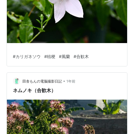
#
カリガネソウ
#
桔梗
#
風蘭
#
合歓木
•
田舎もんの電脳撮影日記
1年前
ネムノキ（合歓木）