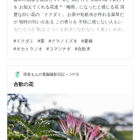
を お知えてくれる花達 *「梅雨」になったと感じる花 清
楚な白い花の「ドクダミ」 お茶や化粧水が作れる薬草だ
が 独特の匂いがある この香りを 不快に感じない人もい
るだろうが 私は どうにも好きになれない 十薬といわれ
る程 たくさん薬効が有る 気温が上がり 湿った風に乗り
#
ドクダミ
#
栗
#
クマノミズキ
#
夏椿
漂う 栗の白い花も 独特な匂いだ 甘さを抜いた 蒸し栗の
#
オカトラノオ
#
コマツナギ
#
合歓木
匂いに似ていると思う 実が収穫できるのは9月 花にも 表
年と裏年があるのだろうか 去年よりも 多く花を付けた
「クマノミズキ」 まるで葉っぱの上に カリフラワーが乗
っているみたい お隣のクマノミズキ 花の重さで枝が下が
•
田舎もんの電脳撮影日記
3年前
る …
合歓の花