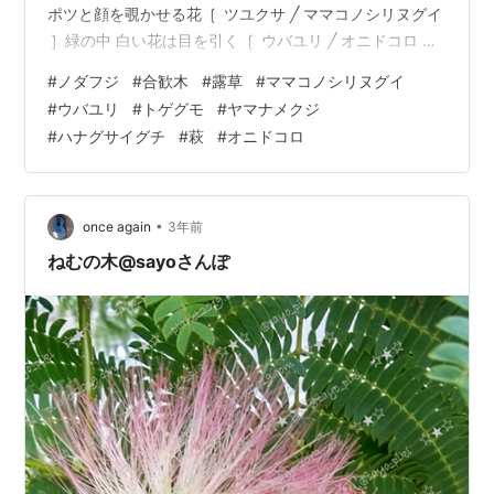
ポツと顔を覗かせる花 ❲ ツユクサ ╱ ママコノシリヌグイ
❳ 緑の中 白い花は目を引く ❲ ウバユリ ╱ オニドコロ ❳
「何だろうこれ？」 目が離せなかった 面白い生き物 ❲
#
ノダフジ
#
合歓木
#
露草
#
ママコノシリヌグイ
泡を吹いている大きなヤマナメクジ ╱ 小さなトゲグモ ❳
#
ウバユリ
#
トゲグモ
#
ヤマナメクジ
落ち葉の上に “ミカンの皮”が落ちている そう思って よく
#
ハナグサイグチ
#
萩
#
オニドコロ
見るとキノコだった 毒の有無は不明らしいが 誰かが囓っ
ているから 無毒でしょう ❲ ハナガサイグチ ❳ 行きには
気付かなかった ピンク…
•
once again
3年前
ねむの木@sayoさんぽ