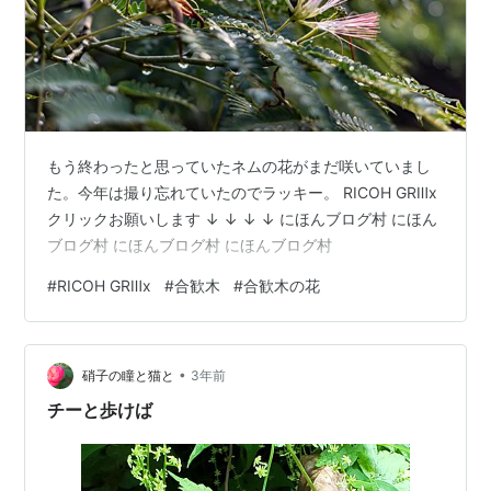
もう終わったと思っていたネムの花がまだ咲いていまし
た。今年は撮り忘れていたのでラッキー。 RICOH GRⅢx
クリックお願いします ↓ ↓ ↓ ↓ にほんブログ村 にほん
ブログ村 にほんブログ村 にほんブログ村
#
RICOH GRⅢx
#
合歓木
#
合歓木の花
•
硝子の瞳と猫と
3年前
チーと歩けば