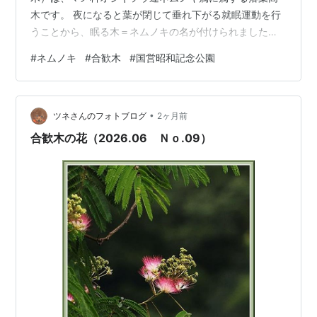
木です。 夜になると葉が閉じて垂れ下がる就眠運動を行
うことから、眠る木＝ネムノキの名が付けられました。
漢字では中国名の「合歓」から合歓木と書き、ネムノキ
#
ネムノキ
#
合歓木
#
国営昭和記念公園
と読みます。ただ、オジギソウのように手で触れると閉
じるような性質はありません。 夜に葉が閉じるのとは逆
に、花が咲くのは夕方で、夜は花が開いているといいま
•
す。私は夜は見る機会がありませんでしたが。 開花時期
ツネさんのフォトブログ
2ヶ月前
は6月～7月で、薄紅色の可愛らしい花をたくさん咲かせ
合歓木の花（2026.06 Ｎｏ.09）
ます。 この、糸のように長く伸びているのは…