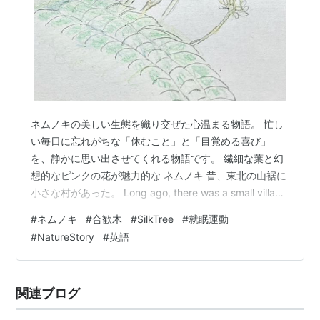
ネムノキの美しい生態を織り交ぜた心温まる物語。 忙し
い毎日に忘れがちな「休むこと」と「目覚める喜び」
を、静かに思い出させてくれる物語です。 繊細な葉と幻
想的なピンクの花が魅力的な ネムノキ 昔、東北の山裾に
小さな村があった。 Long ago, there was a small village
at the foot of the mountains in Tohoku. 村を流れる清ら
#
ネムノキ
#
合歓木
#
SilkTree
#
就眠運動
かな川沿いに、1本の古い木が立っていた。 Along the
#
NatureStory
#
英語
clear river that flowed through the village stood one
old tree. 人々はそれを「ネム…
関連ブログ