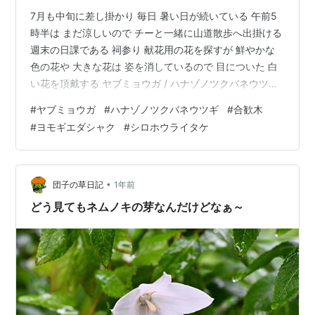
7月も中旬に差し掛かり 毎日 暑い日が続いている 午前5
時半は まだ涼しいので チーと一緒に山道散歩へ出掛ける
週末の日課である 祠参り 献花用の花を探すが 鮮やかな
色の花や 大きな花は 姿を消しているので 目についた 白
い花を頂戴する ヤブミョウガ / ハナゾノツクバネウツギ
右を見ても 左に向いても 緑一色 ふと見ると 正面に花の
#
ヤブミョウガ
#
ハナゾノツクバネウツギ
#
合歓木
空中浮遊 合歓木の花 タネ明かしは 蜘蛛の糸？ 更に進む
#
ヨモギエダシャク
#
シロホウライタケ
と 今度は虫の空中浮遊 本当は薄緑色の幼虫 真っ直ぐ一
本の糸 タネ明かしは 此方の糸だろうか ヨモギエダシャ
クの幼虫のようだ 蜘蛛の糸は 時に幅広く 散り逝くもの
を 受け止める 深夜に降雨が有った 早朝 雨で…
•
団子の草日記
1年前
どう見てもネムノキの芽なんだけどなぁ～