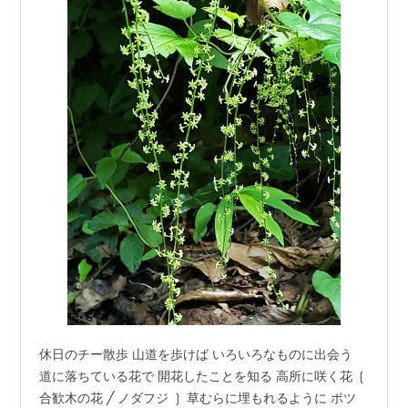
休日のチー散歩 山道を歩けば いろいろなものに出会う
道に落ちている花で 開花したことを知る 高所に咲く花 ❲
合歓木の花 ╱ ノダフジ ❳ 草むらに埋もれるように ポツ