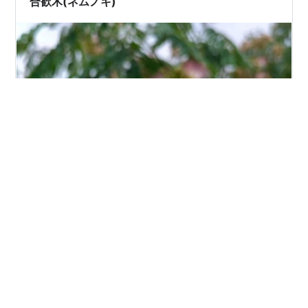
合歓木(ネムノキ)
性：マメ科…