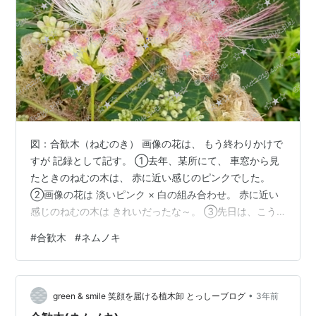
図：合歓木（ねむのき） 画像の花は、 もう終わりかけで
すが 記録として記す。 ①去年、某所にて、 車窓から見
たときのねむの木は、 赤に近い感じのピンクでした。
②画像の花は 淡いピンク × 白の組み合わせ。 赤に近い
感じのねむの木は きれいだったな～。 ③先日は、こう
いう感じの花で 形態が360度の球体（に見えた） になっ
#
合歓木
#
ネムノキ
ている白い花を見かけました。 真っ白でふわふわの球体
でした。 人様のお庭に植えてある木だったので 写メは撮
りませんでしたが、、、 かわいらしい花でした。 その白
•
いふわふわの球体の花は ねむの木とは葉の様子が異なっ
green & smile 笑顔を届ける植木卸 とっしーブログ
3年前
たので ねむの木とは別花なのだと思う。 原産：日本 属