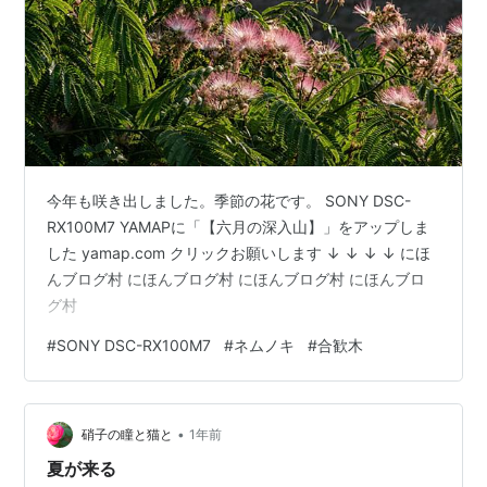
今年も咲き出しました。季節の花です。 SONY DSC-
RX100M7 YAMAPに「【六月の深入山】」をアップしま
した yamap.com クリックお願いします ↓ ↓ ↓ ↓ にほ
んブログ村 にほんブログ村 にほんブログ村 にほんブロ
グ村
#
SONY DSC-RX100M7
#
ネムノキ
#
合歓木
•
硝子の瞳と猫と
1年前
夏が来る