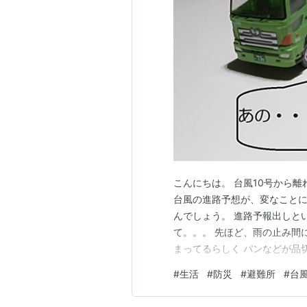
こんにちは。 台風10号から
台風の進路予想が、変なことに
んでしょう。 進路予報出しと
て。。。 先ほど、雨の止み間
まってるらしく パンなどが品
しかし、避難所までが遠いのと
#
生活
#
防災
#
避難所
#
台風
想地域を通らなければならず 
3）」ってあるでしょ？ この