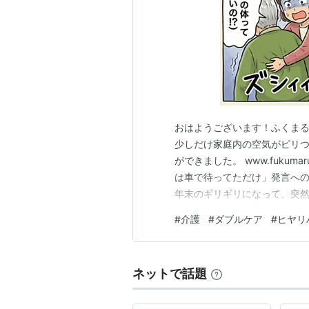
おはようございます！ふくまる
少しだけ家庭内の空気がピリ
ができました。 www.fukum
は車で待ってただけ」発言へ
年末のギリギリになって、突然
なりの罪滅ぼし？ 「え、珍し
#
介護
#
ダブルケア
#
ヒヤリ
「行ってらっしゃい」と送り出
や好きなおやつ。 夫なりに、
ネットで話題