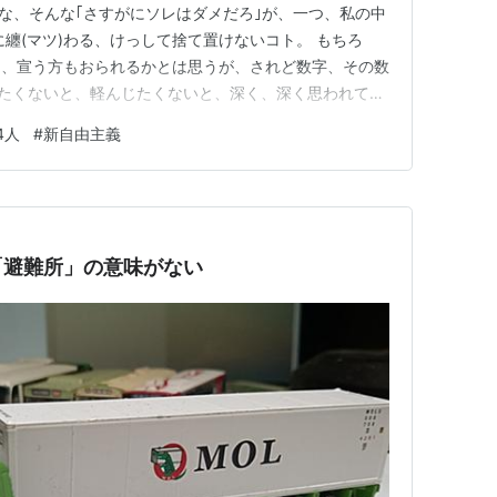
。な、そんな｢さすがにソレはダメだろ｣が、一つ、私の中
に纏(マツ)わる、けっして捨て置けないコト。 もちろ
と、宣う方もおられるかとは思うが、されど数字、その数
したくないと、軽んじたくないと、深く、深く思われてい
私は、この両者の違いに、この両者の間にあるモノに、
4人
#
新自由主義
かを感じずにはおれないのである。 ｢ソコに深く関わっ
深く受け…
「避難所」の意味がない