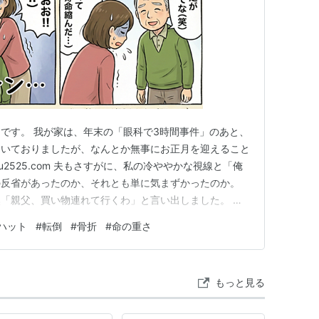
です。 我が家は、年末の「眼科で3時間事件」のあと、
ついておりましたが、なんとか無事にお正月を迎えること
aru2525.com 夫もさすがに、私の冷ややかな視線と「俺
の反省があったのか、それとも単に気まずかったのか。
「親父、買い物連れて行くわ」と言い出しました。 夫
い。雨降るんじゃない？」 なんて皮肉は飲み込んで、
ハット
#
転倒
#
骨折
#
命の重さ
しました。 帰ってきた義父の手には、日用品や飲み物
眼科で…
もっと見る