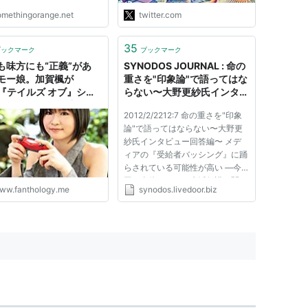
金払った順』に守るべきって
omethingorange.net
twitter.com
思ってる人がこの時代にも沢
山いるんだね"
35
ブックマーク
ブックマーク
も味方にも“正義”があ
SYNODOS JOURNAL : 命の
モー娘。加賀楓が
重さを"印象論"で語ってはな
G『テイルズ オブ』シリ
らない〜大野更紗氏インタビ
から学んだ命の重さ -
ュー回答編〜
2012/2/2212:7 命の重さを"印象
IST×FANのWEBマガジ
論"で語ってはならない〜大野更
nthology!
紗氏インタビュー回答編〜 メデ
ィアの『受給者バッシング』に踊
らされている可能性が高い ―今
回は全体として、生活保護に関わ
ww.fanthology.me
synodos.livedoor.biz
るコメントを多くいただきまし
た。社会保障の議論になると、な
ぜか生活保護、それも不正受給へ
の批判が噴出しま すが、このこ
と自...