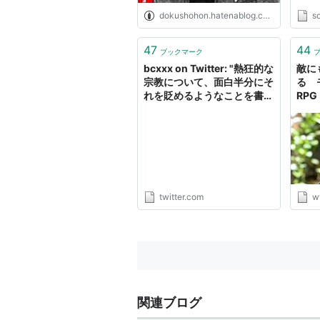
dokushohon.hatenablog.com
s
47
44
ブックマーク
bcxxx on Twitter: "熱狂的な
敵に
宗教について、面白半分にそ
る 
れを貶めるようなことを書け
RP
ば、殺される。それも一つの
ーズ
「規範」だろう。その規範を
ART
守ることは「テロに屈する」
ン Fa
ことになるのか？表現の自由
とは、それを弄する者自身の
命より重いのか？"
twitter.com
w
関連ブログ