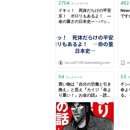
2704
462
ブックマーク
ドキッ！ 死体だらけの平安
New
京！ ポロリもあるよ！ ―
ですか
命の重さの日本史― - バッタ
もん日記
locust0138.hatenablog.com
w
54
53
ブックマーク
買い物は「自分の労働と引き
チン
換え」と思え『カイジ「命よ
命よ
り重い！」お金の話』 - 読書
る。 -
で本から学ぶブログ【書評・
感想】