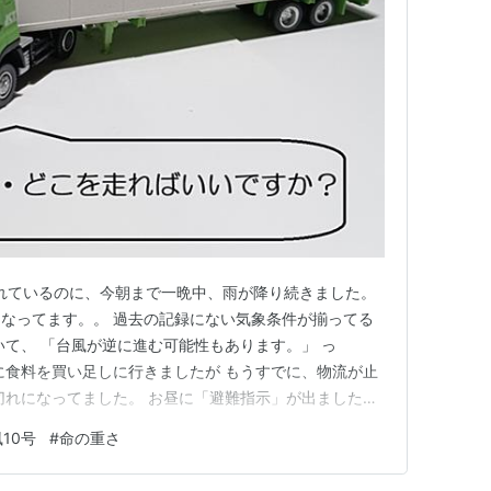
離れているのに、今朝まで一晩中、雨が降り続きました。
なってます。。 過去の記録にない気象条件が揃ってる
いて、 「台風が逆に進む可能性もあります。」 っ
に食料を買い足しに行きましたが もうすでに、物流が止
切れになってました。 お昼に「避難指示」が出ました。
、避難所までの経路が問題。。 避難するのに、浸水予
10号
#
命の重さ
意味ないやーん！苦笑 それに「高齢者等避難（レベル
前提は「自力で歩い…