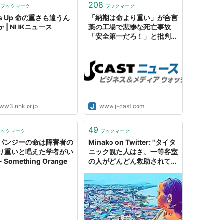
208
ブックマーク
ブックマーク
s Up 命の重さも違うん
「納期は命より重い」が合言
 | NHKニュース
葉の工場で悲惨な死亡事故
「安全第一だろ！」と批判殺
到
ww3.nhk.or.jp
www.j-cast.com
49
ブックマーク
ブックマーク
パンジーの命は障害者の
Minako on Twitter: "タイタ
り重いと唱えた学者がい
ニック観た人はさ、一等客室
 Something Orange
の人がどんどん救助されて、
一方でお金ない人が見捨てら
れていくのみて、みんな憤り
を感じて、もうあんな時代じ
ゃなくてよかったと思ったと
思ってたんだけど、あの時代
と同じ理論で命の重さを『お