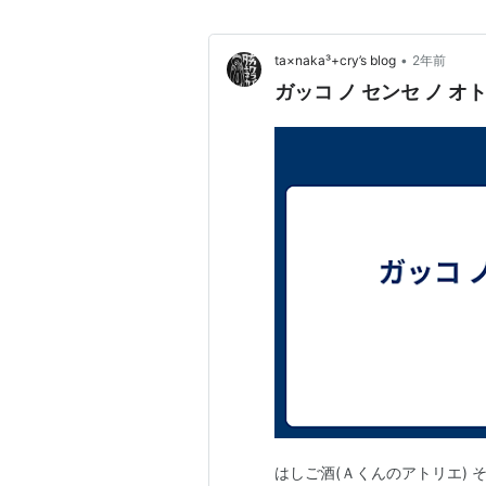
•
ta×naka³+cry’s blog
2年前
ガッコ ノ センセ ノ オトモ
はしご酒(Ａくんのアトリエ) 