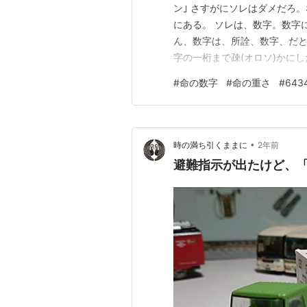
ン｣ さすがにソレはダメだろ
にある。 ソレは、数字。数字
ん、数字は、所詮、数字、だ
字の一桁まで疎(オロソ)かに
る方も、当然の如く、いる。 
#
命の数字
#
命の重さ
#
643
トンでもなく捨て置けないナニ
ていればいるほど、そのコトを
•
時の満ち引くままに
2年前
避難指示が出たけど、