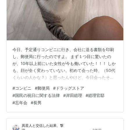
今日、予定通りコンビニに行き、会社に送る書類を印刷
し、郵便局に行ったのですよ。 まず１つ目に驚いたの
が、10年以上前にいた女性が今も働いていた！！！ しか
も、顔が全く変わっていない。初めて会った時、（50代
くらいの人かな？）と思ったんやけど、今日会ったその
方は、10年以上前のまま。今も50代に見えた。 今現在こ
#
コンビニ
#
郵便局
#
ドラッグストア
そ50代なのか。はたまた、現在60代、70代なのか謎です
#
国民の祝日に関する法律
#
岸田総理
#
総理官邸
が。 今、郵便局員の定年が気になりGoogle先生に聞いた
#
忘年会
#
長男
ら、『60歳までだった定年を2021年に65歳に引き上げ
た』なそうです。 ということは、70代はないな。 何歳の
人なんやろう？10年経っても全く変わらないってすごく
異星人と交信した結果、撃
ない！？ …