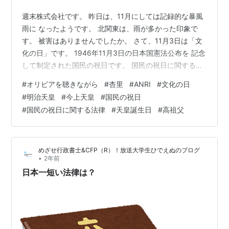
週末株式会社です。 昨日は、11月にしては記録的な暴風
雨に なったようです。 北関東は、雨が多かった印象で
す。 被害はありませんでしたか。 さて、11月3日は「文
化の日」です。 1946年11月3日の日本国憲法公布を 記念
して制定された国民の祝日です。 国民の祝日に関する法
律 第2条によれば、 （祝日法、昭和23年7月20日法律第
#
オリビアを聴きながら
#
杏里
#
ANRI
#
文化の日
178号） 「自由と平和を愛し、文化をすすめる」ことを
#
明治天皇
#
今上天皇
#
国民の祝日
趣旨としています。 1946年（昭和21年）に日本国憲法が
#
国民の祝日に関する法律
#
天皇誕生日
#
高祖父
公布された日であり、日本国憲法が 平和と文化を重視し
ていることから、 1948年（昭和23年）に公布・施行さ
れた 祝日法で「文化の日」と定められました。…
めざせ行政書士&CFP（R）！放送大学生ひでえぬのブログ
•
2年前
日本一短い法律は？