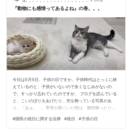
•
沈。。。。。。。。。。。。。。。。。。
3年前
『動物にも感情ってあるよね』の巻。。。
今日は5月5日、子供の日ですか。子供時代はとっくに終
えているのと、子供がいないので全くなじみがないの
で、すっかり忘れていたのですが、 ブログを読んでいる
と、こいのぼりをあげたり、兜を飾っている写真があ
り、『あぁ。。。実母が家にいた時は、雛段飾ったり、
こいのぼりをあげたり色々してもらっていたな。。。』
#
国民の祝日に関する法律
#
祝日
#
子供の日
と思いました。 継母は、こういうイベント事は一切しな
かったな。 そして、あの雛飾りやこいのぼりは、いった