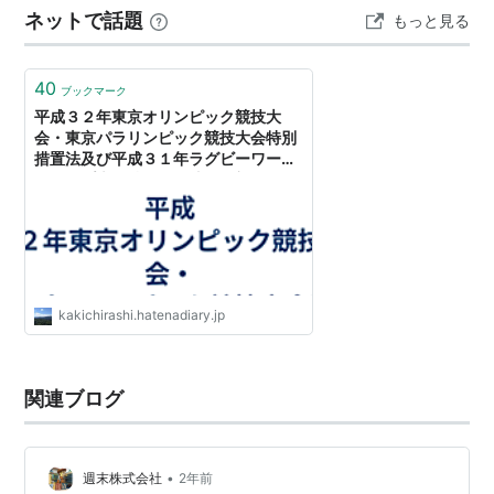
ネットで話題
「
国民の祝日
」は、休日とする。
もっと見る
に最も近い 『国民の祝日』でない日を休日…
２ 「
国民の祝日
」が
日曜日
に当たるときは、そ
40
ブックマーク
の日後においてその日に最も近い「
国民の祝日
」
平成３２年東京オリンピック競技大
でない日を休日とする。
会・東京パラリンピック競技大会特別
措置法及び平成３１年ラグビーワール
３ その前日及び翌日が「
国民の祝日
」である日
ドカップ大会特別措置法の一部を改正
（「
国民の祝日
」でない日に限る。）は、休日と
する法律による国民の祝日に関する法
律の特例措置等を踏まえた対応につい
する。
て（通知） - 大学職員の書き散らかし
BLOG
国民の休日
（1985年（昭和60年）12月27日から適
用。2007年から適用条件変更）
kakichirashi.hatenadiary.jp
関連ブログ
•
週末株式会社
2年前