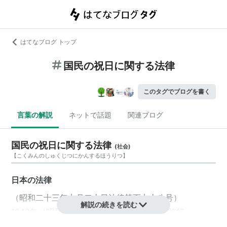
はてなブログ トップ
国民の祝日に関する法律
このタグでブログを書く
言葉の解説
ネットで話題
関連ブログ
国民の祝日に関する法律
(
社会
)
【
こくみんのしゅくじつにかんするほうりつ
】
日本の
法律
（昭和二十三年七月二十日法律第百七十八号）
解説の続きを読む
1948年
（
昭和23年
）7月20日に公布・即日施行。