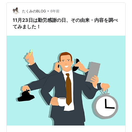
い、どこに行ったんやろうね？？？ ところで、ずっと疑
•
問なんやけど、【大人の日】って、なんでないん？？？
たくみのBLOG
6年前
【成人の日】は、あれは新成人をお祝いする日やん。 そ
11月23日は勤労感謝の日、その由来・内容を調べ
うではなく、とっくに成人している大人をね…
てみました！