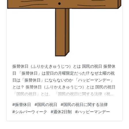
みどりの日
（1989年（平成元年）から適用。2007年
（平成19年）に期日変更）
こどもの日
海の日
（1996年（平成8年）から適用。2003年（平
成15年）以降、期日固定から曜日固定に変更）
山の日
（2016年から適用）
敬老の日
（2003年以降、期日固定から曜日固定に変
更）
秋分の日
振替休日（ふりかえきゅうじつ）とは 国民の祝日 振替休
体育の日
（2000年以降、期日固定から曜日固定に変
日 「振替休日」は翌日の月曜限定だった⁉ なぜ土曜の祝
更）
日は「振替休日」にならないのか 「ハッピーマンデー」
とは？ 振替休日（ふりかえきゅうじつ）とは 国民の祝日
文化の日
「国民の祝日」とは、 「国民の祝日に関する法律（祝日
勤労感謝の日
法）」 により定められた 「国民こぞって祝い、感謝し、
天皇誕生日
（1989年に期日変更）
#
振替休日
#
国民の祝日
#
国民の祝日に関する法律
又は記念する日｣ です。 www.linderabell.com 振替休日
#
シルバーウィーク
#
週休2日制
#
ハッピーマンデー
いわゆる「振替休日」は、 「国民の祝日に関する法律」
の第3条第2項に 次のように定められています。 『国民の
第三条
祝日』が日曜日に当たるときは､ その日後においてその日