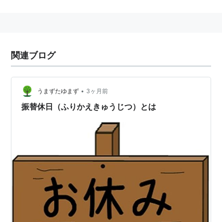
第一条
自由と平和を求めてやまない日本国民は、美
しい風習を育てつつ、よりよき社会、より豊
関連ブログ
かな生活を築きあげるために、ここに国民こ
ぞつて祝い、感謝し、又は記念する日を定
め、これを「
国民の祝日
」と名づける。
•
うまずたゆまず
3ヶ月前
振替休日（ふりかえきゅうじつ）とは
元日
成人の日
（2000年（平成12年）以降、期日固定から
曜日固定に変更）
建国記念の日
（1967年（昭和42年）から適用）
春分の日
昭和の日
（2007年から適用）
憲法記念日