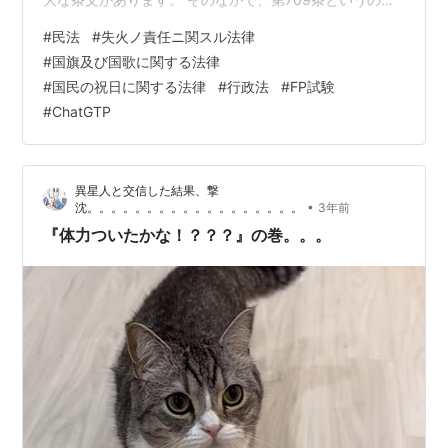
あります。 （不法行為による損害賠償） 第七百九条 故
#
民法
#
失火ノ責任ニ関スル法律
意又は過失によって他人の権利又は法律上保護される利
#
国旗及び国歌に関する法律
益を侵害した者は、これによって生じた損害を賠償する
#
国民の祝日に関する法律
#
行政法
#
FP試験
責任を負う。 *1 不法行為があった場合の損害賠償につい
#
ChatGTP
て規定したものですが、これの例外として、「失火ノ責
任二関スル法律」（失火責任法）というのがあります。
明治三十二年法律第四十号 明…
異星人と交信した結果、撃
•
沈。。。。。。。。。。。。。。。。。。
3年前
『体力ついたかな！？？？』の巻。。。