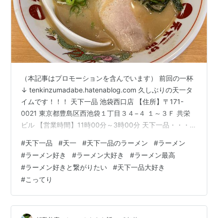
（本記事はプロモーションを含んでいます） 前回の一杯
↓ tenkinzumadabe.hatenablog.com 久しぶりの天一タ
イムです！！！ 天下一品 池袋西口店 【住所】〒171-
0021 東京都豊島区西池袋１丁目３４−４ １～３Ｆ 共栄
ビル 【営業時間】11時00分～3時00分 天下一品・・・池
袋駅の西口にも東口にもあるのすごくない？(笑) と思い
#
天下一品
#
天一
#
天下一品のラーメン
#
ラーメン
ながら。 今回は初「ニラ」入れてみました。 が、特にい
#
ラーメン好き
#
ラーメン大好き
#
ラーメン最高
らなかったかも(笑) しかし、相変わらずの美味。平日の
#
ラーメン好きと繋がりたい
#
天下一品大好き
お昼過ぎ、店内は混雑していなくて食べやすかったです
#
こってり
(^^)♪ 【ふるさと納税】【こってり】 ラーメン 天下一品
家麺 4食 セット …