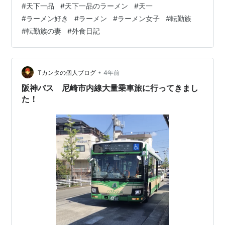
#
天下一品
#
天下一品のラーメン
#
天一
URLのお尻は【tenichi2022last】
#
ラーメン好き
#
ラーメン
#
ラーメン女子
#
転勤族
(笑)tenkinzumadabe.hatenablog.com 2023年、はじま
#
転勤族の妻
#
外食日記
らんよ！！！ ダッシュで天一へ。 つまり、言い訳をして
でも天下一品を食べたかったわけです(;_;) 天一！！！ た
だいまー－－－…
•
Tカンタの個人ブログ
4年前
阪神バス 尼崎市内線大量乗車旅に行ってきまし
た！