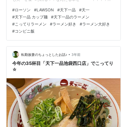
ということでローソンへ・・・♪ こちらはカレーパン。
#
ローソン
#
LAWSON
#
天下一品
#
天一
天一のカレーレトルトが有名ですが、残念ながらカレー
#
天下一品 カップ麺
#
天下一品のラーメン
は食べたことがない。 が、気になるので購入。 そして、
#
こってりラーメン
#
ラーメン好き
#
ラーメン大好き
求めていたラーメン・・・☆ 急いで帰って、チンし
#
コンビニ飯
て・・・♪ ひとくち・・・ うま・・・（驚） 天一
だ・・・・・・・！！！ 見てください・・・ このドロッ
と感・・・こってりの再…
•
転勤族妻のちょっとしたお話♪
3年前
今年の35杯目「天下一品池袋西口店」でこってり
☆