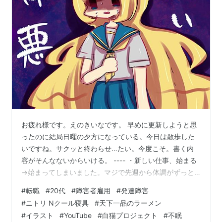
お疲れ様です。えのきいなです。 早めに更新しようと思
ったのに結局日曜の夕方になっている。今日は散歩した
いですね。サクッと終わらせ…たい。今度こそ。書く内
容がそんなないからいける。 ---- ・新しい仕事、始まる
→始まってしまいました。マジで先週から体調がずっと
悪いというか、寝れないし食べれないししんどいしで滑
#
転職
#
20代
#
障害者雇用
#
発達障害
り出しとしては微妙になってしまいました。 週３勤務で
#
ニトリ Nクール寝具
#
天下一品のラーメン
本来は月水金が出勤なのですが初週のみ健康診断の関係
#
イラスト
#
YouTube
#
白猫プロジェクト
#
不眠
で月木金が出勤でした。 健康診断の会場がクソでかオシ