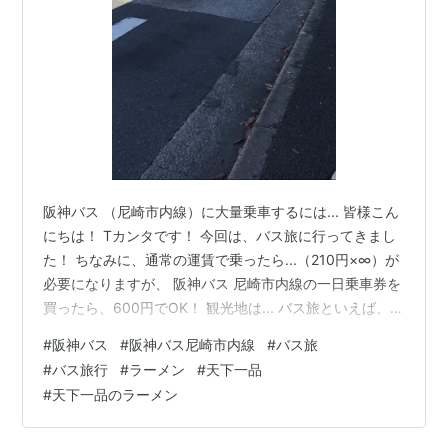
阪神バス （尼崎市内線）に大量乗車するには... 皆様こん
にちは！ Tカンタです！ 今回は、バス旅に行ってきまし
た！ ちなみに、通常の運賃で乗ったら...（210円×∞）が
必要になりますが、 阪神バス 尼崎市内線の一日乗車券を
買ったら、600円でOK！ 観光地は... バス旅といえば、観
光を取り入れる人が多いと思います。 例にあげたら、
#
阪神バス
#
阪神バス尼崎市内線
#
バス旅
（尼崎城・キューズモール・アマドゥなど）がありま
#
バス旅行
#
ラーメン
#
天下一品
す。 特に、尼崎城は最近できた有名な城なので、ぜひ行
#
天下一品のラーメン
ってみてください！ （ちなみに僕は、バスだけの旅です
ww) 画像集 阪神バス 尼崎市内線旅 ちなみにお昼ご飯