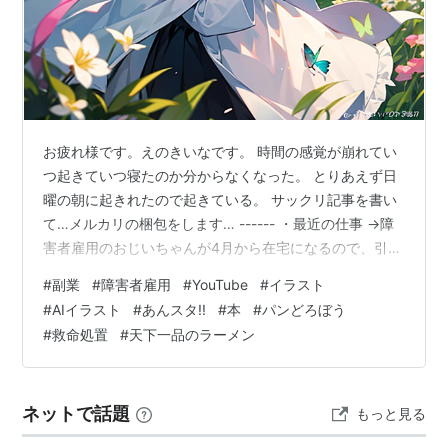
お疲れ様です。えのきいなです。 時間の感覚が崩れてい
つ起きていつ寝たのか分からなくなった。 とりあえず日
曜の朝に起きれたので起きている。 サックリ記事を書い
て…メルカリの梱包をします… ------ ・最近の仕事 →障
害者雇用のおじいちゃんが4月から在宅になるので、引継
ぎのラストスパートをかけていました。とりあえず内容
#
副業
#
障害者雇用
#
YouTube
#
イラスト
は一通り分かるようになったかな…多分… ４月から組織
#
AIイラスト
#
あんスタ!!
#
本
#
パンどろぼう
体制の変更もあり、業務の配分が変わって忙しくなるの
#
救命処置
#
天下一品のラーメン
かなと思ったら なんか…全然増えないどころかむしろ減
ったまである…え…？暇すぎる… まぁ仕事なくなったら
なんか…もらえばいいか…なんかあるやろ… --- そんなな
ネットで話題
もっと見る
か、てんかん持ち…