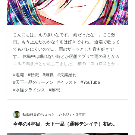
こんにちは。えのきいなです。 雨だったな～。ここ数
日。もう止んだのかな？雨は好きですね。 道端で歌って
てもバレにくいので…。雨のザーッとした音も好きで
す。 休職中は眠れない時とか瞑想アプリで雨の音とかカ
エルの鳴き声とか流してました。 猫のゴロゴロ音とか
も。瞑想アプリはお勧めです。ぜひ。 --- ・退職につい
#
退職
#
転職
#
無職
#
失業給付
てうんぬん →先週（先々週か）、退職しようと思ってま
#
天下一品のラーメン
#
イラスト
#
YouTube
す、でもまだ迷っていますと上司に伝え、とりあえず１
#
水怪クライシス
#
瞑想
週間考えてみてまた次の月曜に意思を伝えてほしいと言
われ… 月曜、上司が忙しすぎて１日中事務所にいなかっ
たので定時後に帰ってきた後「決めました！辞めま
す！」とだけ言って帰宅。（社会不適応すぎる…
•
転勤族妻のちょっとしたお話♪
3年前
今年の4杯目。天下一品（通称テンイチ）初め。