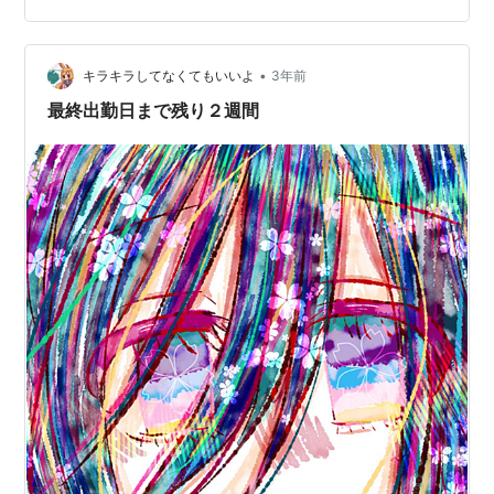
ャレビルのオシャレ空間で怖かった。時間帯が朝一じゃ
なかったからか血圧は１００超えていました。初めて見
た。食欲が終わっていてげっそりして…
•
キラキラしてなくてもいいよ
3年前
最終出勤日まで残り２週間