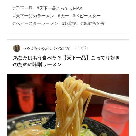
(笑) あー、美味しかった(;_;) また一日一日頑張りましょ
#
天下一品
#
天下一品こってりMAX
う。よしよし。 【ふるさと納税】【こってり】 ラーメン
#
天下一品のラーメン
#
天一
#
ベビースター
天下一品 家麺 4食 セット | 拉麺 麺 生麺 京都 京都市 京
#
ベビースターラーメン
#
転勤族
#
転勤族の妻
都府 小分け お取り寄せ 有名店 ご当地 ギフト 冷蔵（B-
JB21）価格：11,000円（税込、送料無料) (2023/10/6時
点) 楽天で購入 にほんブロ…
•
うめじろうのええじゃないか！
3年前
あなたはもう食べた？【天下一品】こってり好き
のための味噌ラーメン