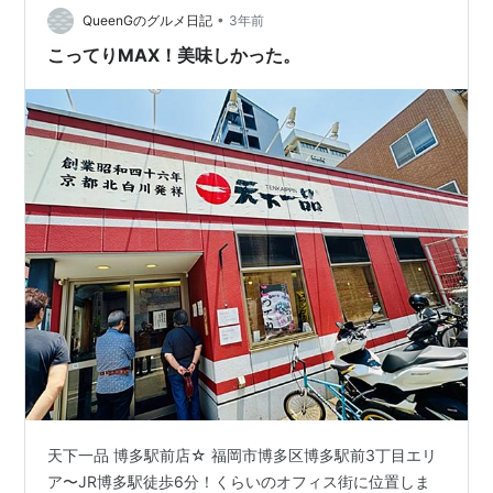
休みに行ってみたいです、どこにありますか？ って教え
•
QueenGのグルメ日記
3年前
てもらったラーメ…
こってりMAX！美味しかった。
天下一品 博多駅前店☆ 福岡市博多区博多駅前3丁目エリ
ア〜JR博多駅徒歩6分！くらいのオフィス街に位置しま