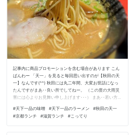
記事内に商品プロモーションを含む場合があります こん
ばんわー 「天一」を見ると毎回思い出すのが【秋田の天
一】なんです(^^) 秋田には丸二年間、大変お世話になっ
たんですがまあ･･良い所でしてねー。 （この度の大雨災
害には心よりお見舞い申し上げます･･･） まあ･･若い方に
はたしかにもうひとつ刺激が欲しい面もあるのかも知れ
#
天下一品の味噌
#
天下一品のラーメン
#
秋田の天一
ませんが^^;若者の次元を脱した者にとっては非常に素晴
#
京都ランチ
#
滋賀ランチ
#
こってり
らしい環境だと思います！ そんな秋田市に移住した当
初、ご地元の方に「秋田にも天一あるんですか？」と聞
いた時、 あるよ！ と言われて、マジっすか･･！早速次の