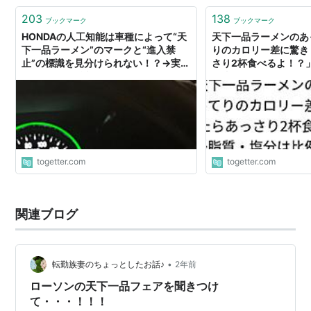
203
138
ブックマーク
ブックマーク
HONDAの人工知能は車種によって“天
天下一品ラーメンのあ
下一品ラーメン”のマークと“進入禁
りのカロリー差に驚き
止”の標識を見分けられない！？→実際
さり2杯食べるよ！？
に天下一品に近づいてみた結果
は比例しないみたい
togetter.com
togetter.com
関連ブログ
•
転勤族妻のちょっとしたお話♪
2年前
ローソンの天下一品フェアを聞きつけ
て・・・！！！