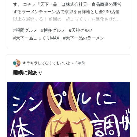
す。 コチラ「天下一品」は株式会社天一食品商事の運営
するラーメンチェーン店で京都を発祥地とし全230店舗
以上を展開する！ 前回の「超こってり」を進化させた
「こってりMAX」が6/12より全店販売となりましたので
#
福岡グルメ
#
博多グルメ
#
天神グルメ
訪麺したきました。 平日お昼時！博多駅前店はスタッフ
#
天下一品こってりMAX
#
天下一品のラーメン
が少ないため入場制限がされていましたね〜店内の半分
以上はクローズと無理に入店させお待たせするような事
を敢えてやらない営業スタイルは評価に値すると思いま
す！入口に「スタッフ不足のため・・・」と貼り紙がさ
•
キラキラしてなくてもいいよ
3年前
れていたり、並ぶ時間が長いなと察…
睡眠に難あり