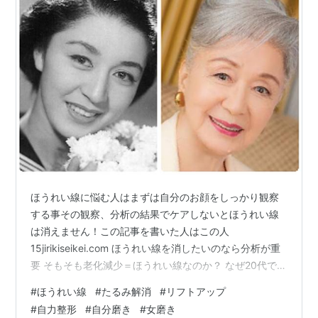
ほうれい線に悩む人はまずは自分のお顔をしっかり観察
する事その観察、分析の結果でケアしないとほうれい線
は消えません！この記事を書いた人はこの人
15jirikiseikei.com ほうれい線を消したいのなら分析が重
要 そもそも老化減少＝ほうれい線なのか？ なぜ20代でも
ほうれい線が出る人がいるのか？ ほうれい線解消のスレ
#
ほうれい線
#
たるみ解消
#
リフトアップ
ッドリフト（糸リフト）について 糸リフトは繰り返しや
#
自力整形
#
自分磨き
#
女磨き
ると顔はどうなる？副作用、デメリット 整形以外でほう