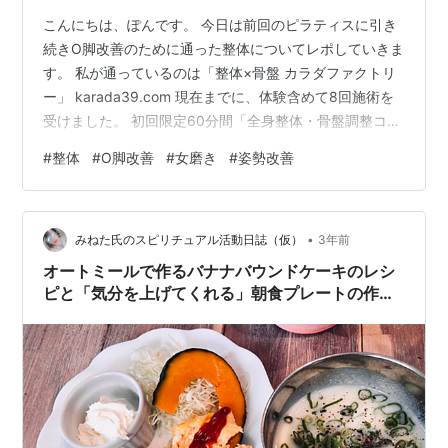
こんにちは、ぽんです。 今日は前回のピラティスに引き
続きO脚改善のために通った整体についてレポしていきま
す。 私が通っているのは「整体×骨盤 カラダファクトリ
ー」 karada39.com 現在までに、体験含めて8回施術を
受けました。 初回限定60分間「全身整体・骨盤調整コー
ス」を受けて、コース契約を決めました。 【初回の流
#
整体
#
O脚改善
#
女磨き
#
姿勢改善
れ】 まず店舗に着いたら、問診を書く 👇 着替え(初回は
無料で貸し出し) 👇 担当の整体師さんに悩みとどうなりた
いかをお話しする 👇 写真を撮って全身のバランスをチェ
•
ックし、自分の姿勢のクセを把握する 👇 悩みの部分を重
みねた氏のスピリチュアル活動日誌（仮）
3年前
点的に施術して、整えてもらう 👇 着替えて、お会計し
オートミールで作るバナナバウンドケーキのレシ
て…
ピと「気分を上げてくれる」朝食プレートの作り
方