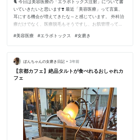
🐈 今日は美容医療の「エラボトックス注射」について書
いていきたいと思います❣️ 最近「美容医療」って言葉、
耳にする機会が増えてきたな～と感じています。 外科治
療だけでなく、医療脱毛もそうですし、お肌管理ってい
う意味でも通われている方も多いですよね。 みなさんは
#
美容医療
#
エラボトックス
#
女磨き
いかがですか？美容医療に挑戦したことはありますか？
わたし自身、ここ数年少しずつ美容医療に挑戦をしてい
ます！ きれいになりたい！という気持ち半分、美容医療
•
がものすごく身近な環境にいるので好奇心も半分といっ
ぽんちゃんの女磨き日記
3年前
た感じで挑戦しています💛 そこで先日受けたボトックス
【京都カフェ】絶品タルトが食べれるおしゃれカ
注射についてレポをしていきます💉…
フェ