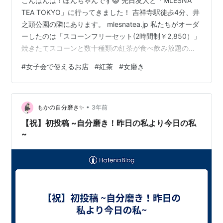
こんばんは！ぽんちゃんです😺 先日友人と「MLESNA
TEA TOKYO」に行ってきました！ 吉祥寺駅徒歩4分、井
之頭公園の隣にあります。 mlesnatea.jp 私たちがオーダ
ーしたのは「スコーンフリーセット(2時間制￥2,850）」
焼きたてスコーンと数十種類の紅茶が食べ飲み放題のメ
ニューです！ こんな感じにテーブルセットされた席に案
#
女子会で使えるお店
#
紅茶
#
女磨き
内してくれます。 ティーフリーでいただける紅茶一覧の
紙が置いてあり、飲んだ紅茶にチェックをしていくこと
で、後々自分のお気に入りの紅茶を購入することもでき
•
ます。 スタッフさんがメニューの説明、苦手なフレーバ
もかの自分磨き✨️
3年前
ーはないか確認してくださり、さっそく届いたのはこち
【祝】初投稿 ~自分磨き！昨日の私より今日の私
ら…
~