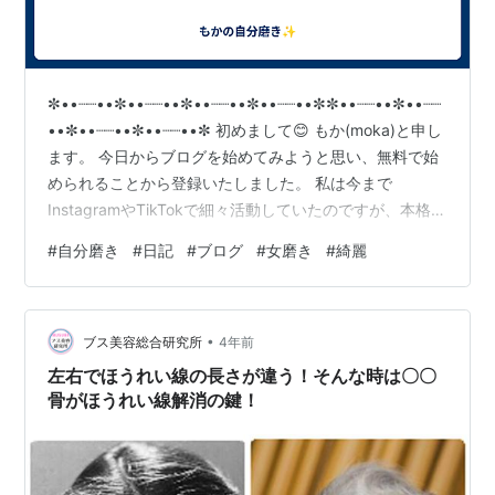
✼••┈┈••✼••┈┈••✼••┈┈••✼••┈┈••✼✼••┈┈••✼••┈┈
••✼••┈┈••✼••┈┈••✼ 初めまして😊 もか(moka)と申し
ます。 今日からブログを始めてみようと思い、無料で始
められることから登録いたしました。 私は今まで
InstagramやTikTokで細々活動していたのですが、本格的
に1つに絞りたいと思い、じっくり作り込めるブログにチ
#
自分磨き
#
日記
#
ブログ
#
女磨き
#
綺麗
ャレンジしています( •̀ •́ )୨⚑︎゛ 初投稿はテーマについて
💡⠜ 〝自分磨き〟をテーマにしています。もう少し詳し
く伝えると、ダイエットや肌管理、脱毛など外見に加え
•
て、自己肯定感や心の余裕、豊かさなどの内面において
ブス美容総合研究所
4年前
も自分磨き…
左右でほうれい線の長さが違う！そんな時は〇〇
骨がほうれい線解消の鍵！