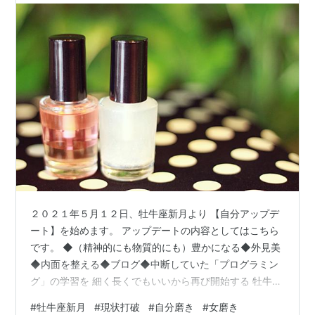
２０２１年５月１２日、牡牛座新月より 【自分アップデ
ート】を始めます。 アップデートの内容としてはこちら
です。 ◆（精神的にも物質的にも）豊かになる◆外見美
◆内面を整える◆ブログ◆中断していた「プログラミン
グ」の学習を 細く長くでもいいから再び開始する 牡牛座
といえば、わたしのイメージでは 豊かさ。美。五感で感
#
牡牛座新月
#
現状打破
#
自分磨き
#
女磨き
じること。継続すること、安定させること。土。食事。