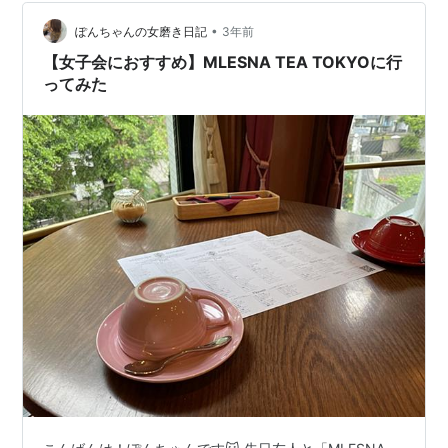
で、店内インテリア、雰囲気、タルト、ドリンクすべて
•
にこだわりを感じる心地よすぎるカフェです。 🌟「Hyde
ぽんちゃんの女磨き日記
3年前
＆Away」のインスタ↓ https://www.instagram.c…
【女子会におすすめ】MLESNA TEA TOKYOに行
ってみた