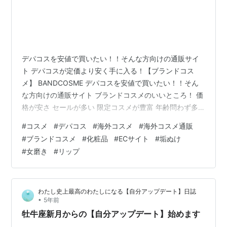
デパコスを安値で買いたい！！そんな方向けの通販サイ
ト デパコスが定価より安く手に入る！【ブランドコス
メ】 BANDCOSME デパコスを安値で買いたい！！そん
な方向けの通販サイト ブランドコスメのいいところ！ 価
格が安さ セールが多い 限定コスメが豊富 年齢問わず多
くの方が使っているデパコスブランドコスメは、2021年1
#
コスメ
#
デパコス
#
海外コスメ
#
海外コスメ通販
月にオープンしたコスメ・スキンケアが格安で購入でき
#
ブランドコスメ
#
化粧品
#
ECサイト
#
垢ぬけ
るECサイト。取り扱っているブランドやアイテムが多く
#
女磨き
#
リップ
て今大人気です。☆★----------------------------- 憧れ
のブランドコスメが 格安で手に入る！！！ ▼公式通販
【ブランドコスメ】 https://px…
わたし史上最高のわたしになる【自分アップデート】日誌
•
5年前
牡牛座新月からの【自分アップデート】始めます