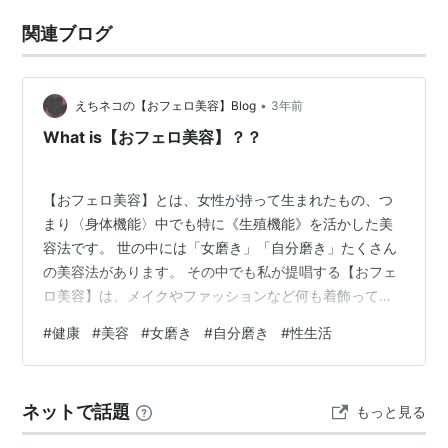
関連ブログ
•
えちネコの【おフェロ美容】Blog
3年前
What is【おフェロ美容】？？
【おフェロ美容】とは、女性が持って生まれたもの、つ
まり〈身体機能〉中でも特に《生殖機能》を活かした美
容法です。 世の中には「女磨き」「自分磨き」たくさん
の美容法があります。 その中でも私が提唱する【おフェ
ロ美容】は、メイクやファッションなど何も着飾ってい
ない“素“の状態、自身そのものの魅力を磨くことを目的と
#
健康
#
美容
#
女磨き
#
自分磨き
#
性生活
しています。 それも、色っぽくて、ツヤっぽい、フェロ
モン溢れる〔セクシーさ〕に可憐でキュートな〔可愛
い〕この両方を兼ね備えたオトナ可愛い・エロ可愛 い女
ネットで話題
もっと見る
性に。 その目的のための【おフェロ美容】の具体的な方
法は、もちろん1日の使い方・習慣の改善。 美容や健康に