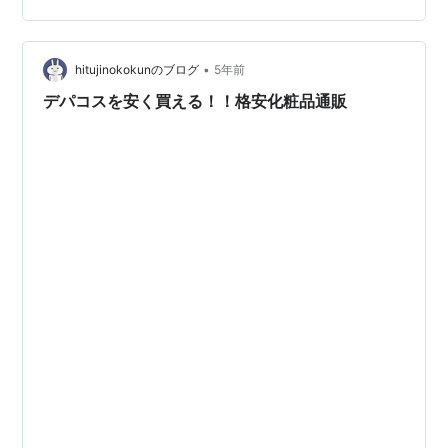
れい線を解消する方法 お顔のゆがみがあるとほうれい線
も深くなる？！ 蝶けい骨（ちょうけいこつ） ほうれい線
を消したいのなら分析が重要 自分の顔をよく見るとほう
•
hitujinokokunのブログ
5年前
れい線が片方だけ…
デパコスを安く買える！！格安化粧品通販