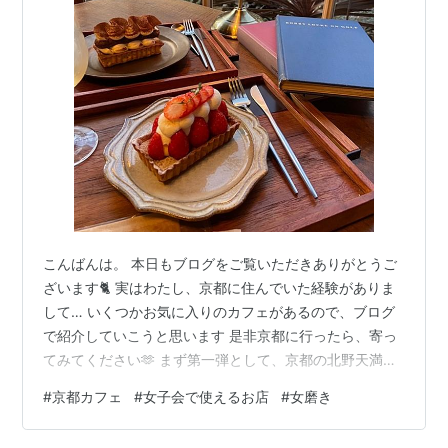
こんばんは。 本日もブログをご覧いただきありがとうご
ざいます🐈 実はわたし、京都に住んでいた経験がありま
して… いくつかお気に入りのカフェがあるので、ブログ
で紹介していこうと思います 是非京都に行ったら、寄っ
てみてください🫶 まず第一弾として、京都の北野天満宮
の近くにある「Hyde＆Away」を紹介します！ ここはわ
#
京都カフェ
#
女子会で使えるお店
#
女磨き
たしの推しカフェ三本指に入るほどお気に入りのカフェ
☕ 2022年にオープンして以来大人気のタルトの専門店