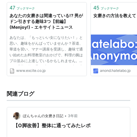
は、やはり欠くことはできない、 ・…
47
45
ブックマーク
ブックマーク
あなたの女磨きは間違っている!? 男が
女磨きの方法を教えて
ドン引きする趣味3つ【前編】
(Menjoy!) - エキサイトニュース
あなたは、「もっといい女になりたい！」と
思い、趣味をがんばっていませんか？茶道、
華道を習い、マナー講座を受講し、趣味で通
い始めたお料理教室のおかげで、料理の腕は
プロ並みに上達しているかもしれません。し
かし現状に飽き足らず、もっともっと女を磨
www.excite.co.jp
anond.hatelabo.jp
くため、次はエクササイズ、テーブルコーデ
ィネート……と今後...
関連ブログ
•
ぽんちゃんの女磨き日記
3年前
【O脚改善】整体に通ってみたレポ