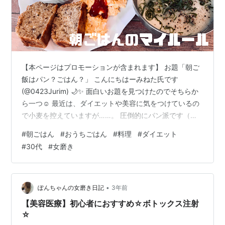
【本ページはプロモーションが含まれます】 お題「朝ご
飯はパン？ごはん？」 こんにちはーみねた氏です
(@0423Jurim) 🌙✨ 面白いお題を見つけたのでそちらか
ら一つ☺️ 最近は、ダイエットや美容に気をつけているの
で小麦を控えていますが……。 圧倒的にパン派です（キ
リッ） 朝のコーヒーが好きなのでコーヒーに合う朝ごは
#
朝ごはん
#
おうちごはん
#
料理
#
ダイエット
んを作るのが日課になっています。 本日は、バター不使
#
30代
#
女磨き
用！なるべく身体に優しい・朝食プレートにも合う『オ
ートミールバナナパンケーキ』のレシピと朝食で自分的
に朝食で大切にしているマイルールを紹介します。 オー
トミールバナナパンケーキの作り方 私が朝食で優先にし
•
ぽんちゃんの女磨き日記
3年前
ている事 オートミール…
【美容医療】初心者におすすめ☆ボトックス注射
☆