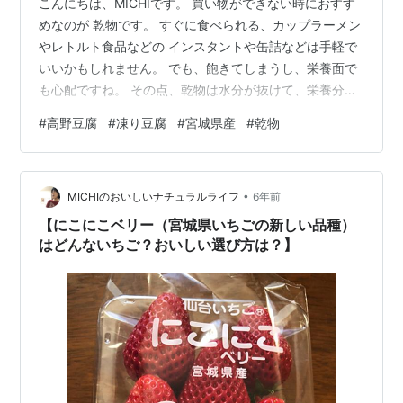
こんにちは、MICHIです。 買い物ができない時におすす
めなのが 乾物です。 すぐに食べられる、カップラーメン
やレトルト食品などの インスタントや缶詰などは手軽で
いいかもしれません。 でも、飽きてしまうし、栄養面で
も心配ですね。 その点、乾物は水分が抜けて、栄養分が
ギュッとつまっているのです。登喜和冷凍食品株式会社 –
#
高野豆腐
#
凍り豆腐
#
宮城県産
#
乾物
信州からおふくろの味をご家庭に HPによると、 こうや
豆腐1枚に含まれているカルシウムは129mg。 絹ごし豆
腐一丁(300g)分とほぼ同じ 鉄分は1.3mg含まれていま
•
す。 凍り豆腐は、カルシウムや鉄分がたっぷりなので
MICHIのおいしいナチュラルライフ
6年前
す！ 今回は、岩出山凍り豆腐について書いてみたいと思
【にこにこベリー（宮城県いちごの新しい品種）
います…
はどんないちご？おいしい選び方は？】