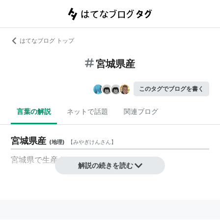
はてなブログ トップ
宮城県産
このタグでブログを書く
言葉の解説
ネットで話題
関連ブログ
宮城県産
(
地理
)
【
みやぎけんさん
】
宮城県で生産されたもの
解説の続きを読む