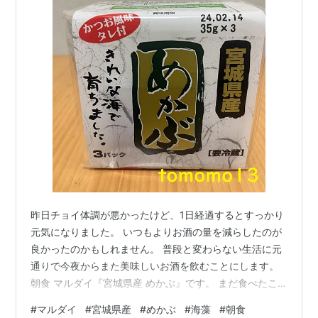
昨日チョイ体調が悪かったけど、1日経過するとすっかり
元気になりました。 いつもよりお酒の量を減らしたのが
良かったのかもしれません。 普段と変わらない生活に元
通りで今夜からまた美味しいお酒を飲むことにします。
朝食 マルダイ『宮城県産 めかぶ』です。 まだ食べたこ
とがないめかぶを発見。 もずくやめかぶを食べるように
#
マルダイ
#
宮城県産
#
めかぶ
#
海藻
#
朝食
なってからくせっ毛の髪が真っ直ぐになった気がしま