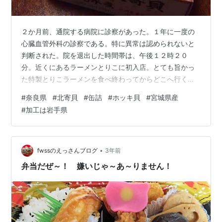
２か月前、通院する病院に診察があった。１年に一度の
心臓血管外科の診察である。特に異常は認められないと
判断された。院を退出した時間帯は、午後１２時２０
分。近くにあるラーメンとりこに初入店。とても旨かっ
た特製とりこラーメンを食べ終わってからどこへ行く。
真夏の暑い日にあっちこち見て廻る気持ちはないが、そ
#
奈良県
#
北寄貝
#
缶詰
#
ホッキ貝
#
宮城県産
こまで行けたら、ちょっと足を伸ばして買いたい商品が
#
加工は岩手県
ある。お目当てはＳＤ食品の冷凍お好み焼き。家族みな
に喜ばれる美味しい冷凍お好み焼き。売っているお店は
ＤＣＭダイキ天理店。売り場は産直市。入店したら売り
場に何があるのか、一通り見て廻る。買いたいが、手が
•
fwssのえっさんブログ
3年前
でない鮮魚売り場。三枚おろしにしてくれるんならな
弁当だぜ～！ 嫌いじゃ～あ～りません！
ぁ、…