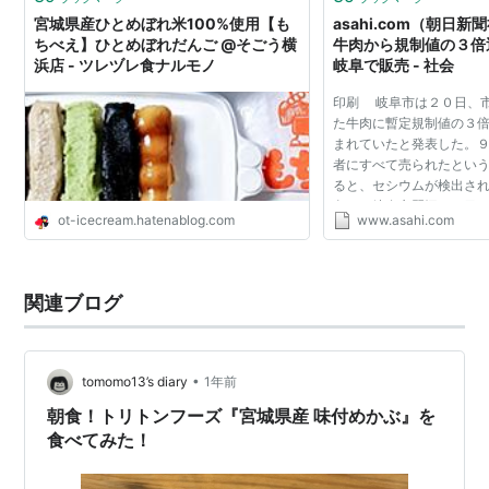
宮城県産ひとめぼれ米100%使用【も
asahi.com（朝日
ちべえ】ひとめぼれだんご @そごう横
牛肉から規制値の３
浜店 - ツレヅレ食ナルモノ
岐阜で販売 - 社会
印刷 岐阜市は２０日、
た牛肉に暫定規制値の３
まれていたと発表した。
者にすべて売られたとい
ると、セシウムが検出さ
久」（岐阜市琴塚２丁目
ot-icecream.hatenablog.com
www.asahi.com
れた９．６キロと、同３
仕入れ先の愛知...
関連ブログ
•
tomomo13’s diary
1年前
朝食！トリトンフーズ『宮城県産 味付めかぶ』を
食べてみた！