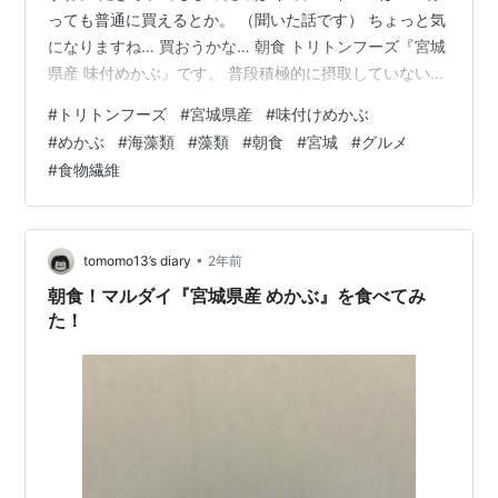
っても普通に買えるとか。 （聞いた話です） ちょっと気
になりますね… 買おうかな… 朝食 トリトンフーズ『宮城
県産 味付めかぶ』です。 普段積極的に摂取していない海
藻類。 最近まともに食べていないことを思い出して買っ
#
トリトンフーズ
#
宮城県産
#
味付けめかぶ
てみました。 ミネラルも含んでいるので多分今の時期に
#
めかぶ
#
海藻類
#
藻類
#
朝食
#
宮城
#
グルメ
ピッタリの食材だと思う。 『宮城県産 味付めかぶ』は宮
#
食物繊維
城県産のめかぶに宮城蔵元本醸造醤油で味付けしたこだ
わりのめかぶです。 税込み214円。 裏面。 製造者はトリ
トンフーズ。 味付けはかつおぶしだし、魚醤、かつおぶ
しエキスが入った…
•
tomomo13’s diary
2年前
朝食！マルダイ『宮城県産 めかぶ』を食べてみ
た！