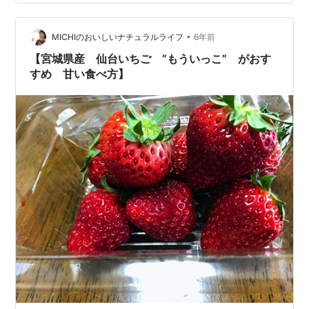
ベリー 「にこにこベリー」品種について 掛け合わせ 平
成20年開発された「もういっこ」と「とちおとめ」のか
•
けあわせです。 開発目的 クリスマスシーズンの出荷や長
MICHIのおいしいナチュラルライフ
6年前
距離輸送に適する品種として 開発されました。 …
【宮城県産 仙台いちご ”もういっこ” がおす
すめ 甘い食べ方】