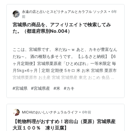
•
永遠の店と占いとスピリチュアルとカラフル ソックス
6年
前
宮城県の商品を、アフィリエイトで検索してみ
た。（都道府県別No.004）
ここは、宮城県です。 米だね～ｗ あと、カキが豊富なん
だね～。 酒の種類も多そうです。 【ふるさと納税】【6
ヶ月定期便】宮城県栗原産「ひとめぼれ」一等米限定 毎
月5kg×6ヶ月 | 定期 定期便 5キロ 米 お米 宮城県 栗原市
宮城県栗原市 お土産 宮城 宮城県産 東北 おこめ 食品 お
すすめ ブランド米 価格:50,000円(2020/10/8 17:55時
#
宮城県
#
宮城県産
#
米
#
カキ
点)感想(0件) あぶら麩丼たれ付きセット3人前×12袋セッ
ト 宮城のご当地グルメ「あぶら麩丼」を手軽に味わえま
す 株式会社北上食品工業 宮城県 価格:6,580円
•
(2020/10/8 17:46時点)感想(0件) 【新米】【令和2年産…
MICHIのおいしいナチュラルライフ
6年前
【乾物料理がおすすめ！岩出山（栗原）宮城県産
大豆１００％ 凍り豆腐】