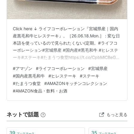
Click here ↓ ライフコーポレーション『宮城県産｜国内
産黒毛和牛ヒレステーキ』。［26.06.18.Mon.］ : 変な日
本語を使っているので見られたくない(定期。#ライフコ
ーポレーション#宮城県産 #国内産#黒毛和牛 #ヒレステ
ーキ#ステーキ#たまうつ食堂https://t.co/CpbMlCBeG0
pic.twitter.com/giquPXwl6s — ひつじぃ💙💛💉💉💉💉💉
#
アマゾン
#
ライフコーポレーション
#
宮城県産
(@Nonoi_Rena) 。 (@imotchimappu) May 19, 2026
#
国内産黒毛和牛
#
ヒレステーキ
#
ステーキ
@imotchimappu 【量り売り商品】宮城県産 国内産黒毛
#
たまうつ食堂
#
AMAZONキッチンコレクション
和牛ヒレステーキ@AmazonJPhttps://…
#
AMAZON食品・飲料・お酒
ネットで話題
もっと見る
39
35
ブックマーク
ブックマーク