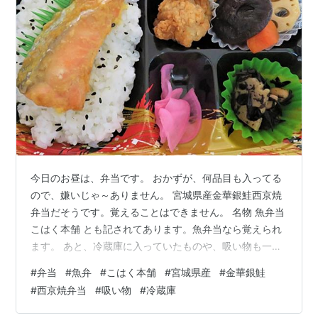
今日のお昼は、弁当です。 おかずが、何品目も入ってる
ので、嫌いじゃ～ありません。 宮城県産金華銀鮭西京焼
弁当だそうです。覚えることはできません。 名物 魚弁当
こはく本舗 とも記されてあります。魚弁当なら覚えられ
ます。 あと、冷蔵庫に入っていたものや、吸い物も一緒
にいただきました。 おいしかったです。
#
弁当
#
魚弁
#
こはく本舗
#
宮城県産
#
金華銀鮭
#
西京焼弁当
#
吸い物
#
冷蔵庫