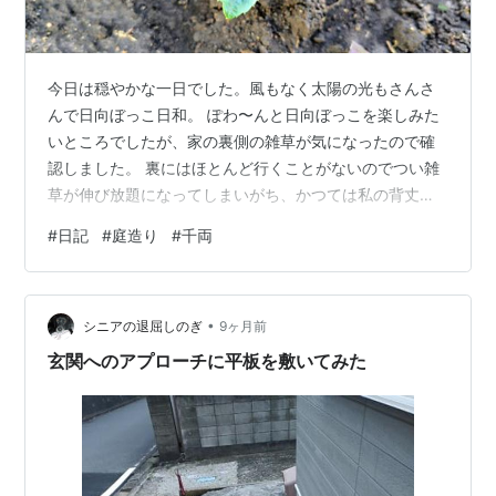
今日は穏やかな一日でした。風もなく太陽の光もさんさ
んで日向ぼっこ日和。 ぽわ〜んと日向ぼっこを楽しみた
いところでしたが、家の裏側の雑草が気になったので確
認しました。 裏にはほとんど行くことがないのでつい雑
草が伸び放題になってしまいがち、かつては私の背丈ほ
どの雑草が我が物顔にはびこっていた過去もあります。
#
日記
#
庭造り
#
千両
その時の反省も踏まえて、今は半年に一度除草剤を撒い
て対処しています。雑草を抜き取るという作業はかなり
の重労働で、家の裏には手っ取り早く薬をまくことにし
•
ました。 除草剤を撒いておけば心配しなくても半年はキ
シニアの退屈しのぎ
9ヶ月前
レイな状態を保てています。半年間は薬の効果があると
玄関へのアプローチに平板を敷いてみた
いうことだと思います。 粒剤は雨上がりの時…