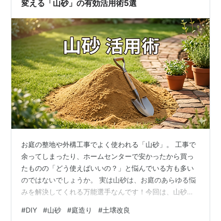
変える「山砂」の有効活用術5選
お庭の整地や外構工事でよく使われる「山砂」。 工事で
余ってしまったり、ホームセンターで安かったから買っ
たものの「どう使えばいいの？」と悩んでいる方も多い
のではないでしょうか。 実は山砂は、お庭のあらゆる悩
みを解決してくれる万能選手なんです！今回は、山砂を
無駄なく使い切るためのおすすめ活用法5選をご紹介しま
#
DIY
#
山砂
#
庭造り
#
土壌改良
す。 1. 芝生の「目土（めつち）」として活用 芝生を育て