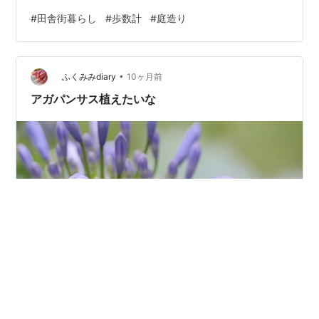
ず終了です玄関の右側 左側 ▶️ しゃがんでやる作業だった
#
田舎街暮らし
#
歩数計
#
庭造り
ので、脚が攣りそうでちょっと苦労しました雑な性格が
出てしまいますね、、、曲がっていますがまあ、これで
良しとしますとりあえず家の中に砂が入る頻度が少なく
•
なりました😊今日の歩数計午前中テニス、午後はこんな
ふくみみdiary
10ヶ月前
作業をして10000越えです👏🏻
アガパンサス植えたいな