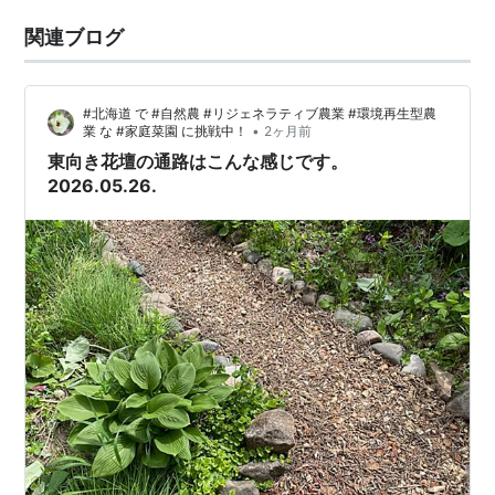
関連ブログ
#北海道 で #自然農 #リジェネラティブ農業 #環境再生型農
•
業 な #家庭菜園 に挑戦中！
2ヶ月前
東向き花壇の通路はこんな感じです。
2026.05.26.