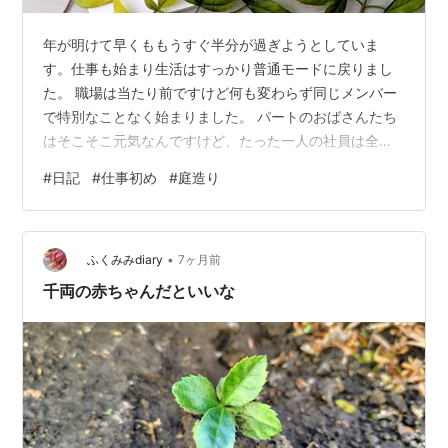
年が明けて早くももうすぐ半分が過ぎようとしていま
す。仕事も始まり生活はすっかり普通モードに戻りまし
た。 職場は当たり前ですけど何も変わらず同じメンバー
で特別なことなく始まりました。 パートのおばさんたち
はそこそこ元気なんですけど、たった一人の社員は全く
覇気がなく・・元気に新年の挨拶も出来ないのか！と心
#
日記
#
仕事初め
#
庭造り
の中で叫んでました。こういうのって古い考えですか？
今更なのでどうでも良い事ですが・・。 まぁ、それでも
和気あいあいと仕事が始まって喜ばしいし、私としては
•
この1年また無事に乗り切れたら良いなと思っています。
ふくみみdiary
7ヶ月前
でも課題がないわけでもない・・人手不足の問題があり
千両の赤ちゃんだといいな
ます。しかしなるようにしかならないですし、…