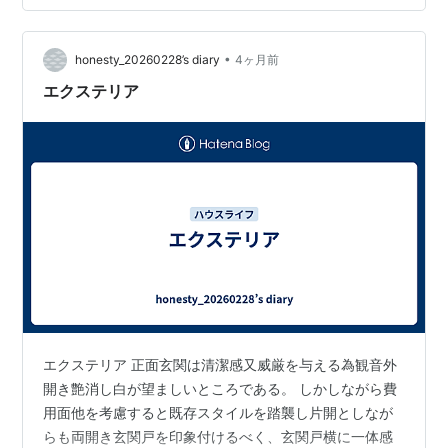
ているなら、山砂は最高のパートナーです。 凸凹の修正:
芝生がへこんでいる場所に山砂を入れ、平らに整えま
•
す。 土壌改良: 水はけが悪くなった芝生の上に薄く撒く
honesty_20260228’s diary
4ヶ月前
ことで、通気性と水はけを改善し、芝の成長を助けま
エクステリア
す。 2. ぬかるみ対策！お庭…
エクステリア 正面玄関は清潔感又威厳を与える為観音外
開き艶消し白が望ましいところである。 しかしながら費
用面他を考慮すると既存スタイルを踏襲し片開としなが
らも両開き玄関戸を印象付けるべく、玄関戸横に一体感