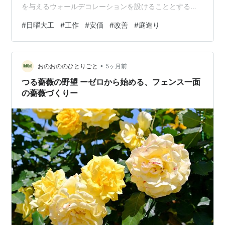
を与えるウォールデコレーションを設けることとする。
一体感を与える為カラーは玄関戸と同一の艶消し白とす
#
日曜大工
#
工作
#
安価
#
改善
#
庭造り
る。 デコレーションについては以下の通り。 １.ヘミス
フィア型(レディエイション入り)水平配置２箇所 下記写
真参照 ２.アドレスサイン １箇所 デザイン文字表札 矩形
•
３.デコレーションボード イメージ楕円 ４.コンストラク
おのおののひとりごと
5ヶ月前
ションデータプレート 矩形 ５.キックプレート 矩形 先ず
つる薔薇の野望 ーゼロから始める、フェンス一面
は１の「ヘミス…
の薔薇づくりー