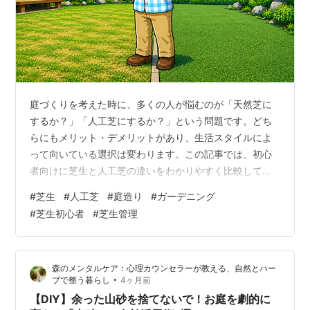
庭づくりを考えた時に、多くの人が悩むのが「天然芝に
するか？」「人工芝にするか？」という問題です。どち
らにもメリット・デメリットがあり、生活スタイルによ
って向いている選択は変わります。この記事では、初心
者向けに芝生と人工芝の違いをわかりやすく比較してい
きます。 天然芝のメリットまずは天然芝（本物の芝生）
#
芝生
#
人工芝
#
庭造り
#
ガーデニング
のメリットから紹介します。 ① 自然の見た目が美しい
#
芝生初心者
#
芝生管理
天然芝最大の魅力は、やはり自然な景観です。季節によ
って表情が変わり、庭らしい雰囲気を楽しめます。特に
春〜夏の青々とした芝生は、とても綺麗です。 ② 夏の
森のメンタルケア：心理カウンセラーが教える、自然とハー
照り返しが少ない天然芝は熱を持ちにくいため、夏でも
•
ブで整う暮らし
4ヶ月前
比較的涼しく感じます。人工芝は真夏にかなり熱…
【DIY】余った山砂を捨てないで！お庭を劇的に