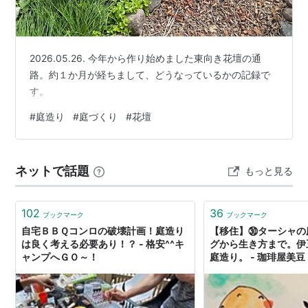
2026.05.26. 今年から作り始めました東向き花壇の通
路。約１か月が経ちまして、どうなっているかの記録で
す。
#
庭造り
#
庭づくり
#
花壇
ネットで話題
もっと見る
102
36
ブックマーク
ブックマーク
自宅ＢＢＱコンロの破壊計画！庭造り
【移住】㉚ターシャの
は良く考える必要あり！？ - 格安^^キ
グから生き方まで。伊
ャンプへＧＯ～！
庭造り。 - 珈琲屋美豆 G