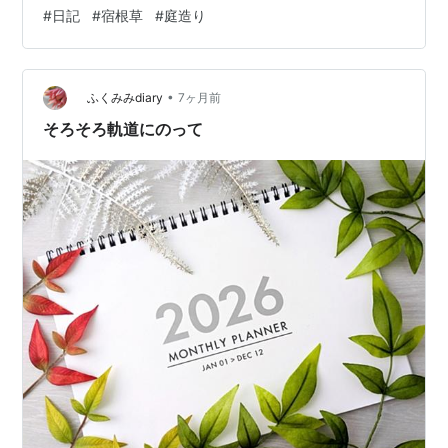
た苗が届きました！朝一番に届けてくれたので、余裕を
#
日記
#
宿根草
#
庭造り
持って植え付け作業ができてラッキー。 洗濯を終えて、
いざ植え付け作業開始です。 段ボール箱を開けるときは
ドキドキでした。どれも元気そうな苗でうれしい。 冬な
•
ので葉を落としている苗もありましたが、根っこはすご
ふくみみdiary
7ヶ月前
くしっかりと立派でした。 初めての植物ばかりで、我が
そろそろ軌道にのって
庭にキチンと根付いてくれるのか心配ですが楽…