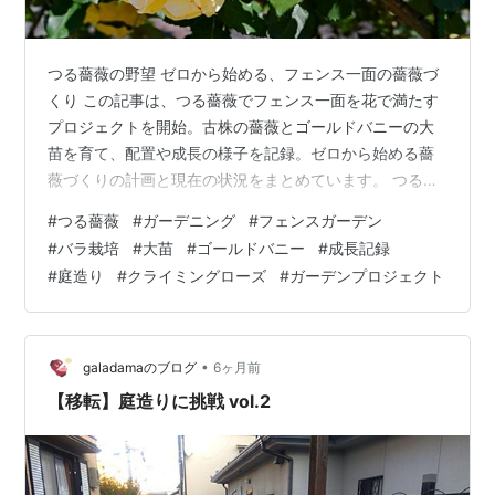
つる薔薇の野望 ゼロから始める、フェンス一面の薔薇づ
くり この記事は、つる薔薇でフェンス一面を花で満たす
プロジェクトを開始。古株の薔薇とゴールドバニーの大
苗を育て、配置や成長の様子を記録。ゼロから始める薔
薇づくりの計画と現在の状況をまとめています。 つる薔
薇の野望 ゼロから始める、フェンス一面の薔薇づくり は
#
つる薔薇
#
ガーデニング
#
フェンスガーデン
じめに つるばらは２鉢 鉢の位置と、花一杯にしたフェン
#
バラ栽培
#
大苗
#
ゴールドバニー
#
成長記録
ス 現在 関連記事 はじめに フェンスいっぱいに花が咲く
#
庭造り
#
クライミングローズ
#
ガーデンプロジェクト
光景を思い浮かべた。 綺麗だろうな。 薔薇の花だと可能
なのではと思った。 綺麗だろうな。 挑戦しようと思っ
た。 綺麗だろうな。 つるばらは２鉢 ■ 鉢：１ 品種はわ
からない。 ミニ…
•
galadamaのブログ
6ヶ月前
【移転】庭造りに挑戦 vol.2