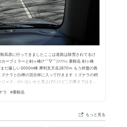
乗鞍高原に行ってきましたここは道路は除雪されてるけ
ーブミラーと剣ヶ峰(*￣▽￣)ﾌﾌﾌｯ♪ 乗鞍岳 剣ヶ峰
だまだ厳しい3000m峰 摩利支天岳2870ｍ もう終盤の善
ミズナラと白樺の混合林に入って行きます ミズナラの梢
ンジャク」がいないかと見上げたけどこの寒さではまだ
「エナガ」らしい囀りが聞こえてきた・・・次回に続き
ナラ
#
乗鞍岳
もっと見る