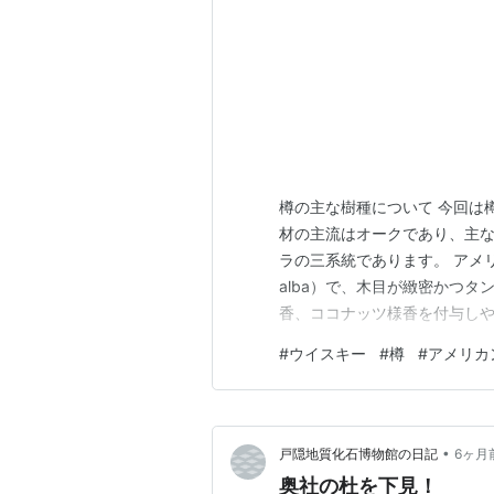
樽の主な樹種について 今回は
材の主流はオークであり、主
ラの三系統であります。 アメリ
alba）で、木目が緻密かつ
香、ココナッツ様香を付与しや
クはスペインやフランス産（Que
#
ウイスキー
#
樽
#
アメリカ
ルーツやスパイス、重厚なボデ
（Quercus crispula…
•
戸隠地質化石博物館の日記
6ヶ月
奥社の杜を下見！