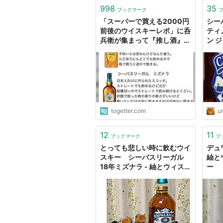
998
35
ブックマーク
「スーパーで買える2000円
シー
前後のウイスキーレポ」に呑
ティ
兵衛が集まって『推し酒』を
ン 
語る展開へ。「ミズナラはい
ニッ
いぞ」「手軽さならジャック
ィス
ダニエル」他
togetter.com
u
スキ
12
11
ブックマーク
ブ
とっても悲しい時に飲むウイ
デュ
スキー シーバスリーガル
紬と
18年ミズナラ - 紬とウィス
キ
ー
スキ