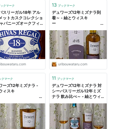
13
ブックマーク
ブックマーク
バスリーガル18年 アル
デュワーズ12年ミズナラ到
メットカスクコレクショ
着～ - 紬とウィスキ
ジャパニーズオークフィ
ー
シュ ミズナラ - 紬とウ
キ
ー
ウイ
スキーブログ
ウイ
ribouwataru.com
uribouwataru.com
ーブログ
11
ックマーク
ブックマーク
ワーズ12年ミズナラ -
デュワーズ12年ミズナラ 対
ウィスキ
シーバスリーガル12年ミズ
ー
ナラ 飲み比べ～ - 紬とウィ
スキ
ー
ウイ
ーブログ