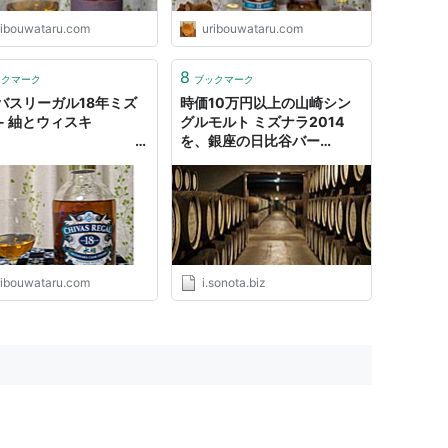
ウイ
スキーブログ
ribouwataru.com
uribouwataru.com
8
ックマーク
ブックマーク
バスリーガル18年ミズ
時価10万円以上の山崎シン
 - 紬とウィスキ
グルモルト ミズナラ2014
ー
を、銀座の日比谷バー
WHISKY-Sで飲んできた
話。 - SONOTA
ウイ
ーブログ
ribouwataru.com
i.sonota.biz