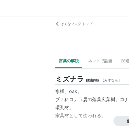
はてなブログ トップ
言葉の解説
ネットで話題
関
ミズナラ
(
動植物
)
【
みずなら
】
水楢、oak。
ブナ科コナラ属の落葉広葉樹。コナ
環孔材。
家具材として使われる。