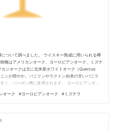
樽について調べました。 ウイスキー熟成に用いられる樽
な樹種はアメリカンオーク、ヨーロピアンオーク、ミズナ
カンオークは主に北米産ホワイトオーク（Quercus
タンニンが穏やか。バニリンやラクトン由来の甘いバニラ
すく、バーボン樽に多用されます。 ヨーロピアンオー
rcus robur等）が中心で、タンニンが強く、ドライフ
ンオーク
#
ヨーロピアンオーク
#
ミズナラ
ィを形成するためシェリー樽に多いです。 ミズナラ
前