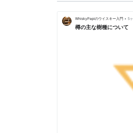
•
WhiskyPapiのウイスキー入門
5
樽の主な樹種について