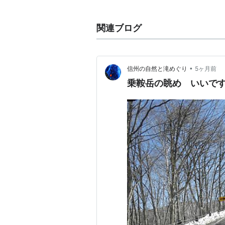
関連語 :植物
関連ブログ
•
信州の自然と滝めぐり
5ヶ月前
乗鞍岳の眺め いいです