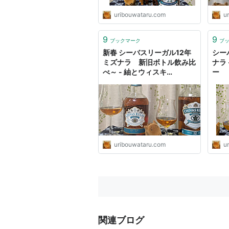
ウイ
スキーブログ
uribouwataru.com
u
9
9
ブックマーク
ブ
新春 シーバスリーガル12年
シー
ミズナラ 新旧ボトル飲み比
ナラ
べ～ - 紬とウィスキ
ー
ウイ
スキ
スキーブログ
uribouwataru.com
u
関連ブログ