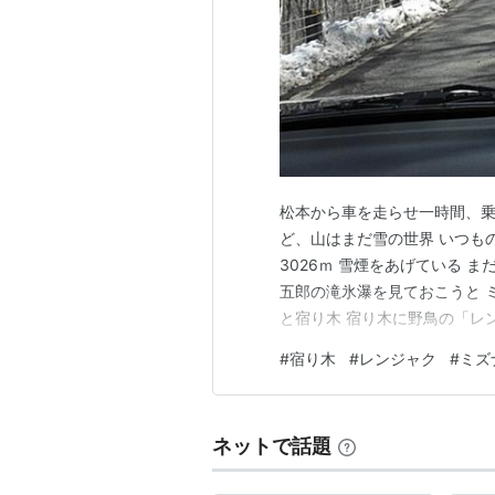
松本から車を走らせ一時間、
ど、山はまだ雪の世界 いつものカ
3026ｍ 雪煙をあげている ま
五郎の滝氷瀑を見ておこうと 
と宿り木 宿り木に野鳥の「レ
無理だよね ん・・・どこかで
#
宿り木
#
レンジャク
#
ミズ
ます・・
ネットで話題