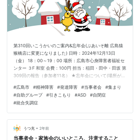
第310回いこうかいのご案内&忘年会(ぶあいそ離 広島猿
猴橋店に変更になりました) 日時：2024年12月13日
（金） 18：00～19：00 場所：広島市心身障害者福祉セ
ンター ３F 和室 会費：100円 担当：稲田・田中・田坂 第
309回の報告（参加者11名） ★忘年会について(場所が変
更になりました) 日時：12月13日(金) 時間：いこうかい
#
広島市
#
精神障害
#
発達障害
#
当事者会
#
集まり
後(19時45分開始) 場所：ぶあいそ離 猿猴橋 料金：
#
自助グループ
#
引きこもり
#
ASD
#
自閉症
4,500円(飲み放題コース) 予約とキャンセルについて：
#
統合失調症
１２月6日(金)までに幹事の山下さんか、田中さんにご連
絡ください。 ※キャンセルの締め切り日を過ぎた場合、
キャンセル料をお支払いしても…
•
うつ充
2年前
当事者会・家族会のいいところ、注意すること