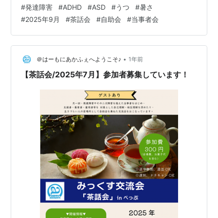
さて本題に入りますが、毎月1回定期的に開催されている
#
発達障害
#
ADHD
#
ASD
#
うつ
#
暑さ
「みっくす交流会「茶話会」（通称：茶話会）ですが、
#
2025年9月
#
茶話会
#
自助会
#
当事者会
来月「9/6（土）」の開催です。（※だいたい第一土曜日
または第二土曜日です）今回は2か月に1度の訪問看護師
さんが来られるゲスト回です。普段は専門職はいません
ので専門的な相談にはお答えできませんが、今回は ●訪
•
＠はーもにあかふぇへようこそ♪
1年前
問看護ってどんなサービス？ ●オ…
【茶話会/2025年7月】参加者募集しています！