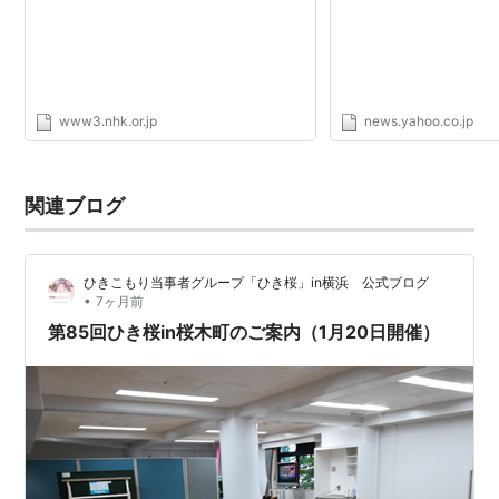
www3.nhk.or.jp
news.yahoo.co.jp
関連ブログ
ひきこもり当事者グループ「ひき桜」in横浜 公式ブログ
•
7ヶ月前
第85回ひき桜in桜木町のご案内（1月20日開催）