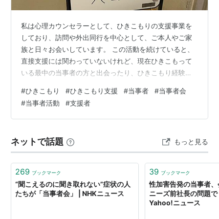
私は心理カウンセラーとして、ひきこもりの支援事業を
しており、訪問や外出同行を中心として、ご本人やご家
族と日々お会いしています。 この活動を続けていると、
直接支援には関わっていないけれど、現在ひきこもって
いる最中の当事者の方と出会ったり、ひきこもり経験を
活かして独自に活動している方々にも出会うことがあり
#
ひきこもり
#
ひきこもり支援
#
当事者
#
当事者会
ます。 最近は、そんな当事者・経験者の方々の中でもご
#
当事者活動
#
支援者
自身の考えや体験を書籍という形に纏めてネットで自費
出版をしたり、シンポジウムを開催して、大勢の前で、
自分のことを語る人たちがいて、私もそのようなイベン
ネットで話題
もっと見る
トを一緒におこなったり、活動している当事者の方々を
応援したりしています。 この2月には、練馬区で…
269
39
ブックマーク
ブックマーク
“聞こえるのに聞き取れない”症状の人
性加害告発の当事者、
たちが「当事者会」 | NHKニュース
ニーズ前社長の問題で
Yahoo!ニュース