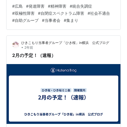
でまた来年…！ ・ビアガーデンの話する？まだ？ →まだ
#
広島
#
発達障害
#
精神障害
#
統合失調症
早いかも…？ →ノンアルコールビールも美味しいよね！
#
双極性障害
#
自閉症スペクトラム障害
#
社会不適合
★ギャンブル依存について ・ギャンブルにハマってい
#
自助グループ
#
当事者会
#
集まり
て、帰りの電車賃が無くなるまで使ってしまって、歩い
て帰ることも…。 ・ギャンブルを全くやらないようにす
る会はあるけど、ちょっとはやっても良しとする0か10…
ひきこもり当事者グループ「ひき桜」in横浜 公式ブログ
•
2年前
2月の予定！（速報）