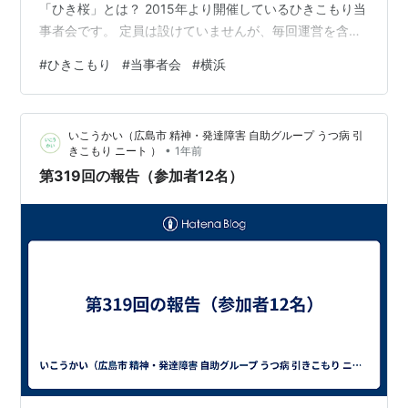
「ひき桜」とは？ 2015年より開催しているひきこもり当
事者会です。 定員は設けていませんが、毎回運営を含め
て10～15名参加しています。 まったりゆるい雰囲気の会
#
ひきこもり
#
当事者会
#
横浜
で、いつ参加していつ帰っても自由、お話しするのも一
人で過ごすのも自由です。 主な特徴は ・プログラムなし
・まったりのんびり系 ・話すのも自由一人で過ごすのも
いこうかい（広島市 精神・発達障害 自助グループ うつ病 引
自由 ・場所があって、どう過ごすかは自分で決める で
•
きこもり ニート ）
1年前
す。 当事者会なので運営メンバー・参加者ともに全員…
第319回の報告（参加者12名）