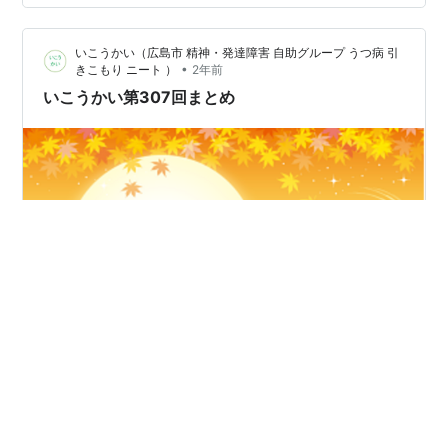
い発見を得ることができました。 この記事では、様々な
当事者会・家族会に参加してきたうつ病当事者の目線か
いこうかい（広島市 精神・発達障害 自助グループ うつ病 引
ら、会の良いところや、参加する際に注意すべき点につ
•
きこもり ニート ）
2年前
いてお伝えします。 参加したことがない人へ 当事者会と
いこうかい第307回まとめ
家族会の違い 外出が難しい場合 きちんと…
第308回いこうかいのご案内 日時：2024年10月11日