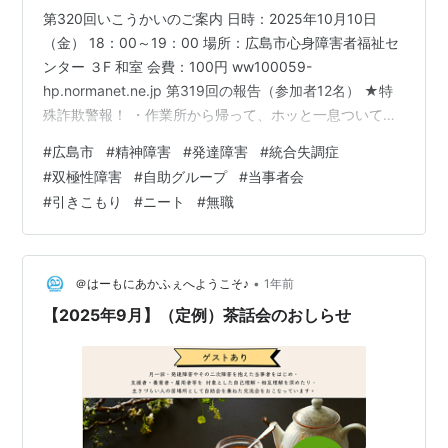
第320回いこうかいのご案内 日時：2025年10月10日
（金） 18：00～19：00 場所：広島市心身障害者福祉セ
ンター ３F 和室 会費：100円 ww100059-
hp.normanet.ne.jp 第319回の報告（参加者12名） ★特
殊詐欺警報！ ・作業所から帰って、ホッと一息ついてい
たら電話が鳴った。何やらドコモ静岡？静岡県警刑事
#
広島市
#
精神障害
#
発達障害
#
統合失調症
課？え？何？4,000万円の詐欺に絡んで資金洗浄か何か
#
双極性障害
#
自助グループ
#
当事者会
の容疑がかかっている？わけわからんし、もうパニッ
#
引きこもり
#
ニート
#
無職
ク。おまけに容疑者の名前が知り合いと同じ名前。問わ
れるままに個人情報も全部しゃべってしまった。疲れ果
てて「今日はここまで」と電話を切った。 ドコモ静岡
に…
•
＠はーもにあかふぇへようこそ♪
1年前
【2025年9月】（定例）茶話会のおしらせ