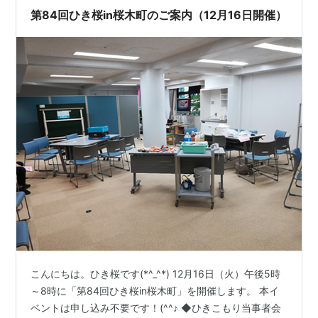
現在ひきこもり状態または過去にひきこもりを経験した
第84回ひき桜in桜木町のご案内（12月16日開催）
方の…
こんにちは。ひき桜です(*^_^*) 12月16日（火）午後5時
～8時に「第84回ひき桜in桜木町」を開催します。 本イ
ベントは申し込み不要です！(^^♪ ◆ひきこもり当事者会