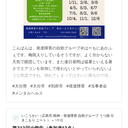
こんばんは、発達障害の自助グループ＠はーもにあかふ
ぇです。梅雨入りしているそうですが、よく分からない
天気で困惑しています。また連日昼間は猛暑といえる暑
さでエアコンを前倒しで使わないとやっていられないよ
うな気温ですね。倒れてしまっては大いに困るので冷房
を換気しつつ使っています。 さて当団体で月1回おこなっ
#
大分県
#
大分市
#
別府市
#
発達障害
#
当事者会
ている自助会を兼ねた「茶話会（さわかい）」のおしら
#
メンタルヘルス
せです。2025年7月5日（土）13時～16時（懇親会は12
時から）、いつもの野口ふれあい交流センター和室にて
行います。詳しくは以下の詳細をご覧ください。 大きな
いこうかい（広島市 精神・発達障害 自助グループ うつ病 引
ポイントとしてはゲストあり回です。「訪問看護ステー
•
きこもり ニート ）
1年前
ションReaf」の看護師さんがゲス…