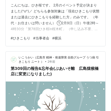
こんにちは。ひき桜です。 2月のイベント予定が決まり
ました(^o^)／ どちらも参加対象は「現在ひきこもり状態
または過去にひきこもりを経験した方」のみです。 （年
代・お住まいは問いません） ①2月9日（日）午後2時～
4時30分「第78回ひき桜in桜木町」 （申し込み不要、参
加費100円） ②2月21日（金）午後4時30分～7時「第29
#
ひきこもり
#
当事者会
#
横浜
回ひき桜ミニ会inあざみ野」 （申し込み必要、参加費
100円） 各イベントの詳細は近くなりましたら本ブログ
などに掲載いたします。 事情により開催できなくなった
いこうかい（広島市 精神・発達障害 自助グループ うつ病 引
場合には、決まった段階で本ブログなどに掲示いたしま
•
きこもり ニート ）
2年前
す。 すごい久しぶりに夜間開催がありますね～ ではでは
第309回の報告&忘年会(ぶあいそ離 広島猿猴橋
失…
店に変更になりました)