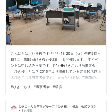
こんにちは。ひき桜です(*^_^*) 1月20日（火）午後5時～
8時に「第85回ひき桜in桜木町」を開催します。 本イベ
ントは申し込み不要です！(^^♪ ◆ひきこもり当事者会
「ひき桜」とは？ 2015年より開催している定員10名以上
のひきこもり当事者会です。 まったりゆるい雰囲気の会
で、いつ参加していつ帰っても自由、お話しするのも一
#
ひきこもり
#
当事者会
#
横浜
人で過ごすのも自由です。 主な特徴は ・プログラムなし
・まったりのんびり系 ・話すのも自由一人で過ごすのも
自由 ・場所があって、どう過ごすかは自分で決める で
ひきこもり当事者グループ「ひき桜」in横浜 公式ブログ
す。 当事者会なので運営メンバー・参加者ともに全員が
•
8ヶ月前