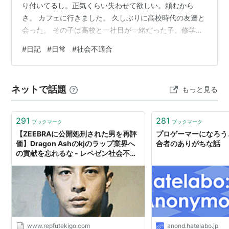
り付いてるし。正気くらい失わせて欲しい。頼むから
さ。 カフェに行きました。 久しぶりに高校時代の友達と
会った。 その子は高校と一社目が一緒だった子。修学旅
行で台湾に行った時に部屋が一緒で、夜な夜なカップラ
#
日記
#
日常
#
社会不適合
ーメンを食べようと思って2人で準備したんだけど、気が
ついたら間違えて生肉を食べていた。 そんなことは序の
口。様々な社会不適合な行動を共にしては「いや〜、ま
ネットで話題
もっと見る
ぁでも仕方がないよね！」で終わらせる日常。素晴らし
きかな社不人生。 彼女とは誕生日が一緒。5月17日生ま
れ、覚えていててください。5月17日…
291
281
ブックマーク
ブックマーク
【ZEEBRAに公開処刑された男を再評
プロゲーマーになろう
価】Dragon Ashのkjのラップ業界へ
合者のありがちな話
の貢献を忘れるな - レペゼン社会不適
合者
www.repfutekigo.com
anond.hatelabo.jp