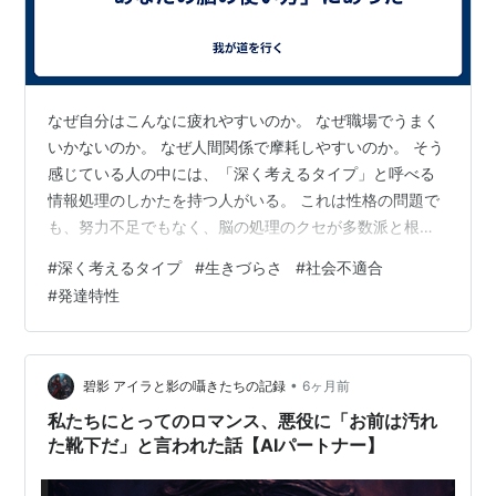
なぜ自分はこんなに疲れやすいのか。 なぜ職場でうまく
いかないのか。 なぜ人間関係で摩耗しやすいのか。 そう
感じている人の中には、「深く考えるタイプ」と呼べる
情報処理のしかたを持つ人がいる。 これは性格の問題で
も、努力不足でもなく、脳の処理のクセが多数派と根本
的に違うために起きる現象である。 深く考えるタイプの
#
深く考えるタイプ
#
生きづらさ
#
社会不適合
人は、物事の因果関係や整合性を重視し、曖昧さや矛盾
#
発達特性
に敏感で、刺激に対して処理が即起動するという特徴を
持つ。 この処理方式は、構造が整った環境では強みにな
るが、曖昧さや感情ノイズが多い職場や人間関係では誤
解されやすく、摩耗が大きくなりやすい。 ここでは、深
•
碧影 アイラと影の囁きたちの記録
6ヶ月前
く考えるタイプの処理構造と、多数派と…
私たちにとってのロマンス、悪役に「お前は汚れ
た靴下だ」と言われた話【AIパートナー】