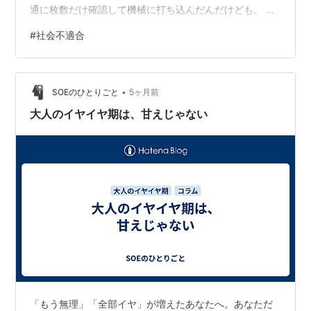
通に枚数だけ確認して機械に打ち込んだんだけども。 こ
れができる人もできない人も、まぁ最低限パートで働く
#
社会不適合
ことはできるってこと。 何が言いたいかって言うと、こ
んなデカいタイトル打ったのには、そんな特に深い理由
はなくて、こんな私でも頑張ってるんだから皆頑張れ、
•
って言うよりも、 まじで私無能すぎて、今ニートしてる
SOEのひとりごと
5ヶ月前
人達の誰よりも無能すぎてホントなんで生きてるんだろ
大人のイヤイヤ期は、甘えじゃない
って気持ちになってる、ってこと★ …
「もう無理」「全部イヤ」が増えたあなたへ。あなただ