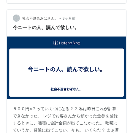
ークがなんと1年半ものあいだ外れず、入浴しながら涙が
出てきて退職しました。 卒業後は民間で*年間働き、これ
•
についてもどうしても無理で退職。なんとか地方公務員
社会不適合おばさん。
3ヶ月前
として採用され、しがみついています。 私は、自分の中
今ニートの人、読んで欲しい。
の限界まで働いてしまう性格です。(それ…
５００円×７っていくつになる？？ 私は昨日これが計算
できなかった。 レジでお客さんから預かった金券を登録
するときに、咄嗟に合計金額が出てこなかった。 咄嗟っ
ていうか、普通に出てこない。今も。 いくらだ？ まぁ普