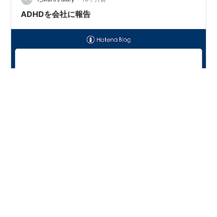
哲学につながっています。 学生時代、バブルの終わり頃
ADHDを会社に報告
の日本では「良い会社に入ること」が当…
三連休明けから本当に気分が乗らない一日だった。 なん
か気が抜けて、集中できなかったし。 上司たちは おお、
そうか。薬飲めばだいぶ良くなるらしいからな。 と言っ
てくれた。 少し、扱いがやさしくなった気がする。腫物
扱いというべきなのか。 気を使わせているようで申し訳
ない。 ADHDをさっそく発動した。今週土曜日なのに、
#
ADHD
#
社会不適合
検査の予定と友達と温泉の約束をしているといこと。 は