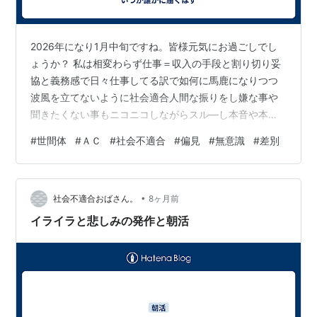
2026年になり1月中旬ですね。皆様元気にお過ごしでし
ょうか？ 私は相変わらず仕事＝収入の手段と割り切り妥
協と義務感で日々仕事してる訳で如何に馬鹿になりつつ
波風を立てないように社会適合人間な振りをし嫌な事や
聞きたくない事もニコニコしながらスル―し本音や本気
にならないように適当に流してやり過ごしている。新年
#
世間体
#
ＡＣ
#
社会不適合
#
偏見
#
無意識
#
差別
も始まり（私は元旦しか休んでませんが）1月の9日だっ
たか本社か支社か知らんけど偉いさん3人が新年の挨拶回
りに来た。私は面識も無いし偉いさんとは聞いてるもの
•
の誰？って感じ。事務所に責任者と私と同僚3人で居た訳
社会不適合おばさん。
8ヶ月前
ですが、ドアをノックする音。すかさずうちの責任者が
イライラと悲しみの発作と朝活
対応。偉いさんは顔覗かす事も無く、うち…