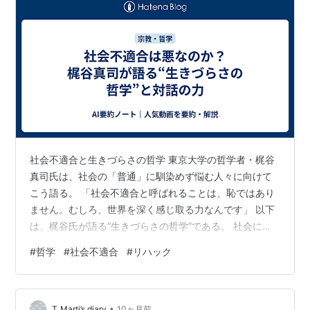
社会不適合と生きづらさの哲学 東京大学の哲学者・梶谷
真司氏は、社会の「普通」に馴染めず悩む人々に向けて
こう語る。 「社会不適合と呼ばれることは、恥ではあり
ません。むしろ、世界を深く感じ取る力なんです」 以下
は、梶谷氏が語る“生きづらさの哲学”である。 社会にう
まく馴染めない。組織に入っても息苦しい。そう感じた
#
哲学
#
社会不適合
#
リハック
ことがある人は多いと思います。 私自身、若い頃からど
こか「普通」というものに違和感を覚えていました。就
職して働くことが当たり前とされる中で、なぜ自分はそ
•
こに馴染めないのか。そう考え続けてきた経験が、今の
T_Marti’s diary
10ヶ月前