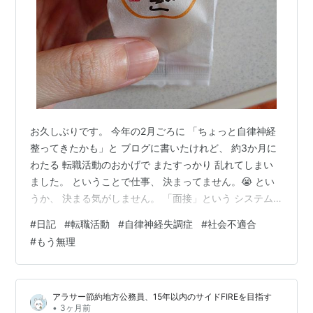
お久しぶりです。 今年の2月ごろに 「ちょっと自律神経
整ってきたかも」と ブログに書いたけれど、 約3か月に
わたる 転職活動のおかげで またすっかり 乱れてしまい
ました。 ということで仕事、 決まってません。😭 とい
うか、 決まる気がしません。 「面接」という システム
がある限り 一生決まらない気がする。 勇気を出して応募
#
日記
#
転職活動
#
自律神経失調症
#
社会不適合
して 面接まで進んだとしても、 病気や体調の話になって
#
もう無理
バセドウ病のことを 話した途端 面接官の顔が曇る。
「仕事には支障ないです」 と説明しても あまり納得して
くれない。 そりゃそうだよね。 相手からすれば 「本当
アラサー節約地方公務員、15年以内のサイドFIREを目指す
に仕事できる？」 「長く続けられる？」 って思うよね。
•
3ヶ月前