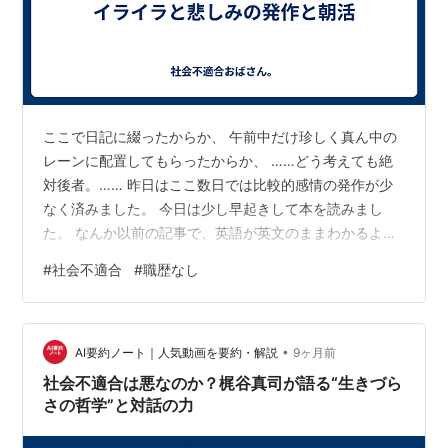
ここで日記に綴ったからか、 午前中だけ珍しく真ん中の
レーンに配置してもらったからか、 ……どう考えても絶
対後者。…… 昨日はここ数日では比較的感情の発作が少
なく済みました。 今日は少し早起きして本を読みまし
た。 なんか以前の記事で、英語が英文のままわかるよう
になった、とかほざいてましたが、全然そんなことなか
#
社会不適合
#
職歴なし
ったです。 英語は相変わらず意味不明。難しいです。 自
立しよう、とか。 一人暮らししたいなとか、 一人暮らし
を切り出すにあたって、自活力があることの証明のため
•
にも規則正しい生活をしてることを家の中で見せる必要
AI要約ノート｜人気動画を要約・解説
9ヶ月前
があるなとか、そのためにも朝活したり運動しようと
社会不適合は悪なのか？梶谷真司が語る“生きづら
か、 よし、毎日五時半に起きよう、と…
さの哲学”と対話の力