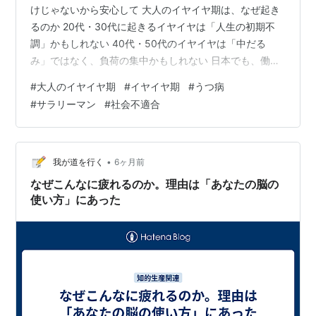
けじゃないから安心して 大人のイヤイヤ期は、なぜ起き
るのか 20代・30代に起きるイヤイヤは「人生の初期不
調」かもしれない 40代・50代のイヤイヤは「中だる
み」ではなく、負荷の集中かもしれない 日本でも、働く
大人のストレスはかなり高い 「全部イヤ」は、怠けでは
#
大人のイヤイヤ期
#
イヤイヤ期
#
うつ病
なく防衛反応のことがある 大人のイヤイヤ期で苦しいの
#
サラリーマン
#
社会不適合
は、「イヤと言えない」から 「自分だけおかしい」をや
めるところから回復は始まる 大人のイヤイヤ期に、まず
効くもの それでも、頑張れない日はある 「あなただけじ
ゃない」と、何度でも言いたい 「もう無理」「全部イ
•
我が道を行く
6ヶ月前
ヤ」が増えたあなたへ。あなた…
なぜこんなに疲れるのか。理由は「あなたの脳の
使い方」にあった