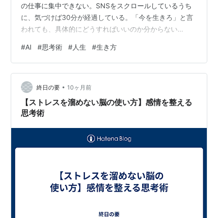
の仕事に集中できない。SNSをスクロールしているうち
に、気づけば30分が経過している。「今を生きろ」と言
われても、具体的にどうすればいいのか分からない
――。 あなたも、こんな経験はありませんか？ 現代を生
#
AI
#
思考術
#
人生
#
生き方
きる私たちは、常に「未来への不安」と「過去への後
悔」の間で揺れ動いています。スマホの通知、終わらな
いタスクリスト、SNSの誰かの投稃...情報が溢れすぎ
•
て、「今この瞬間」がどんどん薄れていく感覚。そして
終日の要
10ヶ月前
気づいたときには、一日が終わっていて「今日も何もで
【ストレスを溜めない脳の使い方】感情を整える
きなかった」という虚しさだけが残る。 …
思考術