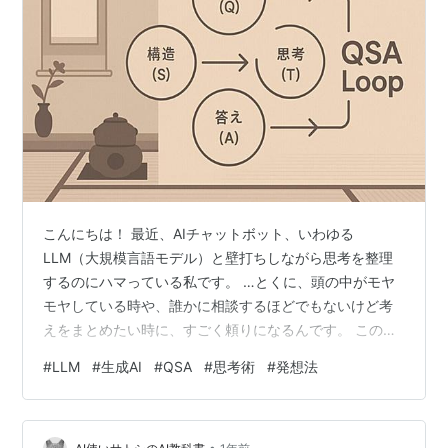
こんにちは！ 最近、AIチャットボット、いわゆる
LLM（大規模言語モデル）と壁打ちしながら思考を整理
するのにハマっている私です。 …とくに、頭の中がモヤ
モヤしている時や、誰かに相談するほどでもないけど考
えをまとめたい時に、すごく頼りになるんです。 この記
事では、そんなLLMとの対話を通じて、ごちゃごちゃし
#
LLM
#
生成AI
#
QSA
#
思考術
#
発想法
た考えをスッキリ構造化する一つの方法として、「QSA
ループ」という思考の型を使った実践例をご紹介しま
す。 「なんか難しそう…」って思ったあなた、大丈夫！
•