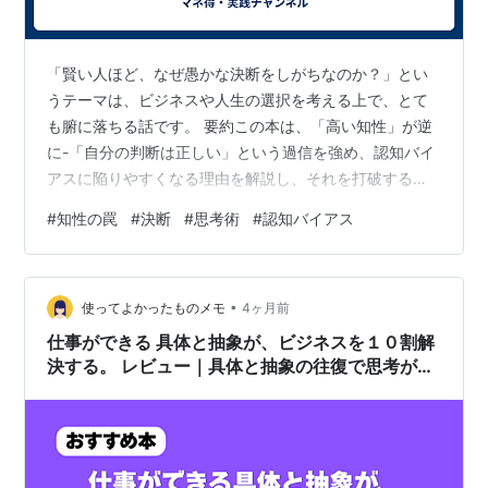
「賢い人ほど、なぜ愚かな決断をしがちなのか？」とい
うテーマは、ビジネスや人生の選択を考える上で、とて
も腑に落ちる話です。 要約この本は、「高い知性」が逆
に-「自分の判断は正しい」という過信を強め、認知バイ
アスに陥りやすくなる理由を解説し、それを打破する
「知的謙虚さ」と「能動的開放性思考」を、実践的な思
#
知性の罠
#
決断
#
思考術
#
認知バイアス
考術として提示しています。 知性が「罠」になる仕組
み・確証バイアス「自分の考えを支持する情報」ばかり
を拾い、反論や反証は無視してしまう。賢い人ほど、論
•
理を重ねて「自分は正しい」という確信を強くしやすく
使ってよかったものメモ
4ヶ月前
なります。 ・過信バイアス過去の成功を重ねると、自分
仕事ができる 具体と抽象が、ビジネスを１０割解
の判断力に過剰な自信を持ち、リスクや未知の視点…
決する。 レビュー｜具体と抽象の往復で思考が劇
的に変わる！ビジネス問題解決の決定版