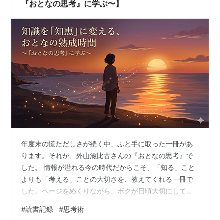
『おとなの思考』に学ぶ〜】
年度末の慌ただしさが続く中、ふと手に取った一冊があ
ります。それが、外山滋比古さんの『おとなの思考』で
した。 情報が溢れる今の時代だからこそ、「知る」こと
よりも「考える」ことの大切さを、教えてくれる一冊で
した。ページをめくりながら、ボクが日頃大切にしてい
る「心を整えるヒント」と重なる部分が、いくつも見つ
#
読書記録
#
思考術
かりました。 今日はその中から心に残った3つの気づき