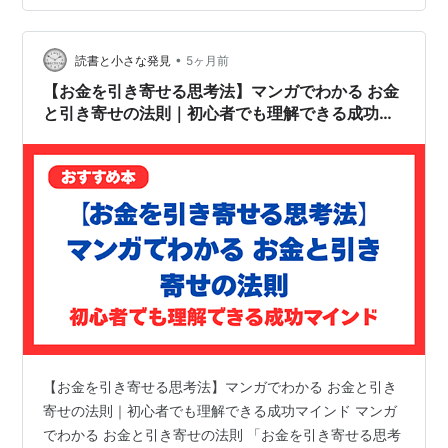
を共有したいと思います。 1．「知的メタボ」を防ぎ、ア
ウトプットで思考を整える 「読書は良いこと」という漠
•
然とした感覚の中にあって「知識が多い＝良いこと」と
読書と小さな発見
5ヶ月前
いう考え方に、異議と唱えていたのがこの本。 気づかな
【お金を引き寄せる思考法】マンガでわかる お金
いうちに、インプットばかりが増え、自分…
と引き寄せの法則｜初心者でも理解できる成功マ
インド
【お金を引き寄せる思考法】マンガでわかる お金と引き
寄せの法則｜初心者でも理解できる成功マインド マンガ
でわかる お金と引き寄せの法則 「お金を引き寄せる思考