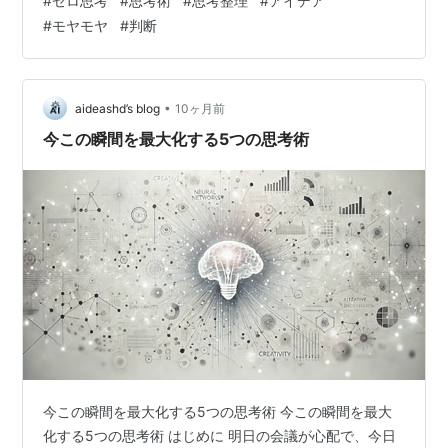
#
ゼロ思考
#
思考術
#
思考整理
#
アイデア
考えがまとまらない日々を送っていないか。会議で質問
#
モヤモヤ
#
判断
されても「後で考えます」と逃げてしまう自分が嫌にな
る。モヤモヤを抱えたまま時間が過ぎ、結局何も進まな
いジレンマに陥る。「もっと頭の回転を速くしたい」と
思いながらも、具体的な鍛え方が分からない。そんな悩
•
aideashd’s blog
10ヶ月前
みを、たった1分の習慣で解消できる可能…
今この瞬間を最大化する5つの思考術
今この瞬間を最大化する5つの思考術 今この瞬間を最大
化する5つの思考術 はじめに 明日の会議が心配で、今日