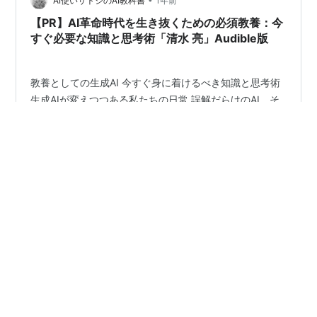
基本は「とりあえずLLMに話してみて、最後に『まとめ
AI使いサトシのAI教科書
1年前
て！』ってお願いするだけ」でも、結構それっぽい形に
【PR】AI革命時代を生き抜くための必須教養：今
なるんですよ。 「QSAループ」って何…
すぐ必要な知識と思考術「清水 亮」Audible版
教養としての生成AI 今すぐ身に着けるべき知識と思考術
生成AIが変えつつある私たちの日常 誤解だらけのAI、そ
の真の姿を知る AI時代に真に価値ある人間の能力とは
「教養としての生成AI」書籍紹介 近年、生成AIの登場に
より私たちの生活やビジネス環境は劇的に変化していま
す。 文章を書く、画像を作る、コードを生成するといっ