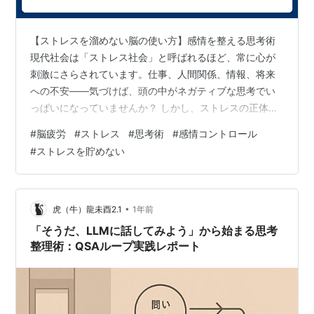
【ストレスを溜めない脳の使い方】感情を整える思考術
現代社会は「ストレス社会」と呼ばれるほど、常に心が
刺激にさらされています。仕事、人間関係、情報、将来
への不安――気づけば、頭の中がネガティブな思考でい
っぱいになっていませんか？ しかし、ストレスの正体を
正しく理解し、脳の使い方を変えるだけで、感情の安定
#
脳疲労
#
ストレス
#
思考術
#
感情コントロール
は誰にでも手に入ります。 この記事では、「ストレスを
#
ストレスを貯めない
溜めない脳の仕組み」と「感情を整える5つの思考術」を
解説します。 ■ ストレスは「悪者」ではない 多くの人が
「ストレス＝悪」と考えていますが、実はそれは誤解で
す。ストレスとは、**心と体を“変化に対応させるための
•
虎（牛）龍未酉2.1
1年前
エネルギー”**です。 適度なス…
「そうだ、LLMに話してみよう」から始まる思考
整理術：QSAループ実践レポート