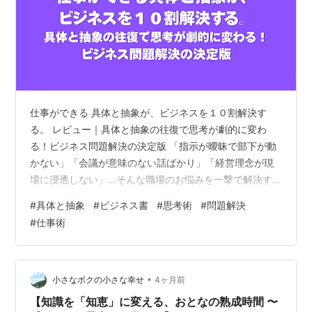
仕事ができる 具体と抽象が、ビジネスを１０割解決す
る。 レビュー｜具体と抽象の往復で思考が劇的に変わ
る！ビジネス問題解決の決定版 「指示が曖昧で部下が動
かない」「会議が意味のない話ばかり」「経営理念が現
場に浸透しない」…そんな職場のお悩みを一撃で解決す
る思考法があります。 それが『仕事ができる 具体と抽象
#
具体と抽象
#
ビジネス書
#
思考術
#
問題解決
が、ビジネスを１０割解決する。』（谷川祐基著）で
#
仕事術
す。ベストセラー『具体と抽象』の考え方をビジネス現
場に特化してわかりやすく解説した、実践的な1冊です。
商品の特徴 この本の最大の特徴は、**「具体と抽象」と
いう1つの軸だけで、ビジネスのあらゆる課題を説明・解
•
小さなボクの小さな幸せ
4ヶ月前
決できる**点です。 具体（左側）と…
【知識を「知恵」に変える、おとなの熟成時間 〜