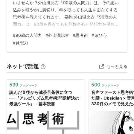
いませんか？外山滋比古『90歳の人間力』は、その思い
込みを軽やかに裏切り、年を取っても人生を面白くする
思考術を教えてくれます。 要約 外山滋比古『90歳の人
間力』は、90歳を過ぎても知的好奇心と発想力を保ち続
ける秘訣を語る一冊です。常識に縛られすぎず、あえて
#
90歳の人間力
#
外山滋比古
#
思考術
#
遊び心
「知らない」「忘れる」「遊ぶ」姿勢を持つことで、思
#
発想力
考に余白が生まれ、新しい発想や創造性が育ちます。変
化を恐れず、自分を更新し続けることが、年齢に関係な
く人生を劇的に面白くする、というのが本書の核心で
ネットで話題
もっと見る
す。 こんな経験ありませんか？・「最近、考え方が固く
なってきた気がする」・「同じ毎日の繰り返し…
539
500
ブックマーク
ブックマーク
読んだ直後から滅茶苦茶役に立つ
音声ファースト思考術
──『アルゴリズム思考術:問題解決の
た話 - Obsidian ×
最強ツール』 - 基本読書
330件のメモで見えた
可能性｜けいすけ