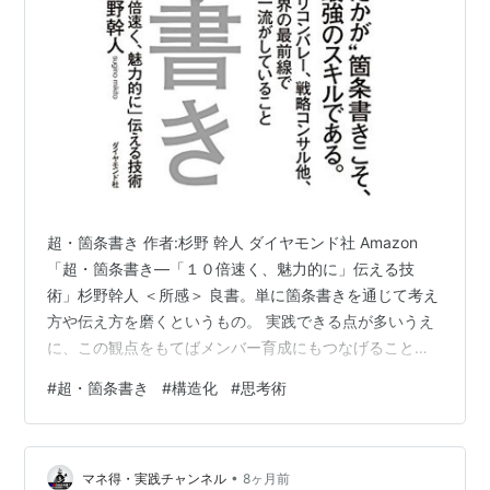
超・箇条書き 作者:杉野 幹人 ダイヤモンド社 Amazon
「超・箇条書き―「１０倍速く、魅力的に」伝える技
術」杉野幹人 ＜所感＞ 良書。単に箇条書きを通じて考え
方や伝え方を磨くというもの。 実践できる点が多いうえ
に、この観点をもてばメンバー育成にもつなげることが
できる。 発散した会議の議事録もAlでまとめることがで
#
超・箇条書き
#
構造化
#
思考術
きる昨今だから本書のスキルは重要と感じる。。 構造
化： 行為を伝えるときは他動詞を使い、主語や目的語を
明確にする。 他動詞を使うべきときに自動詞を使ってい
•
ないか確認することが必要。 物語化： 頭出しのまとめ
マネ得・実践チャンネル
8ヶ月前