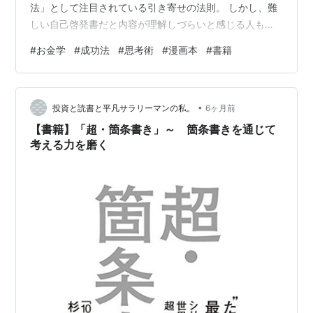
法」として注目されている引き寄せの法則。 しかし、難
しい自己啓発書だと内容が理解しづらいと感じる人も多
いのではないでしょうか。 『マンガでわかる お金と引き
#
お金学
#
成功法
#
思考術
#
漫画本
#
書籍
寄せの法則』は、 お金に関する考え方や成功マインドを
マンガ形式でわかりやすく解説した一冊です。 ストーリ
ーを楽しみながら、 お金に対する意識や思考の変え方を
•
自然に学ぶことができます。 商品の特徴 引き寄せの法則
投資と読書と平凡サラリーマンの私。
6ヶ月前
をマンガでわかりやすく解説 お金に対する考え方やマイ
【書籍】「超・箇条書き」～ 箇条書きを通じて
ンドを学べる 初心者でも…
考える力を磨く