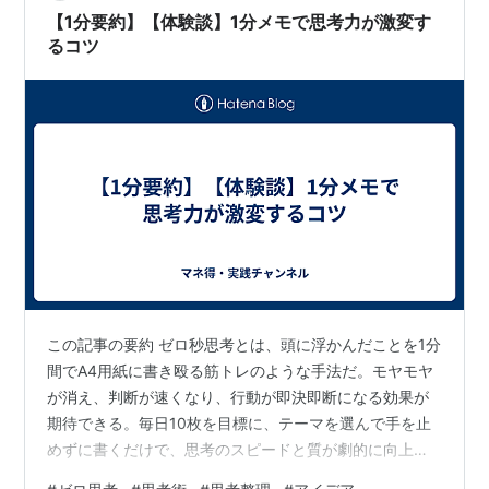
（例：ポイントは３つ～） MECEを順守するがあまり敢
【1分要約】【体験談】1分メモで思考力が激変す
えて全部言わない→優…
るコツ
この記事の要約 ゼロ秒思考とは、頭に浮かんだことを1分
間でA4用紙に書き殴る筋トレのような手法だ。モヤモヤ
が消え、判断が速くなり、行動が即決即断になる効果が
期待できる。毎日10枚を目標に、テーマを選んで手を止
めずに書くだけで、思考のスピードと質が劇的に向上す
る。 こんな経験ありませんか 頭の中がぐちゃぐちゃで、