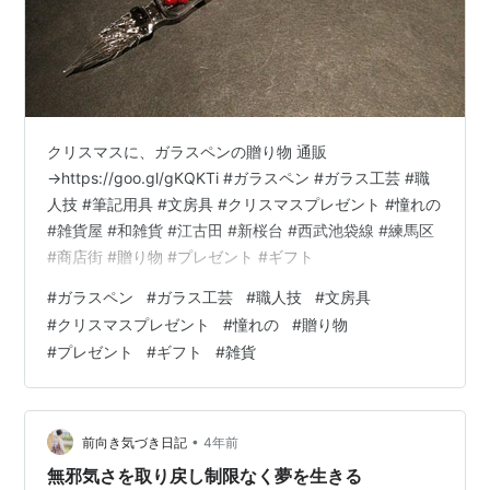
クリスマスに、ガラスペンの贈り物 通販
→https://goo.gl/gKQKTi #ガラスペン #ガラス工芸 #職
人技 #筆記用具 #文房具 #クリスマスプレゼント #憧れの
#雑貨屋 #和雑貨 #江古田 #新桜台 #西武池袋線 #練馬区
#商店街 #贈り物 #プレゼント #ギフト
#
ガラスペン
#
ガラス工芸
#
職人技
#
文房具
#
クリスマスプレゼント
#
憧れの
#
贈り物
#
プレゼント
#
ギフト
#
雑貨
•
前向き気づき日記
4年前
無邪気さを取り戻し制限なく夢を生きる