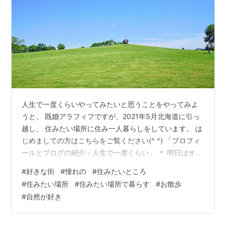
人生で一度くらいやってみたいと思うことをやってみよ
うと、 既婚アラフィフですが、2021年5月北海道に引っ
越し、 住みたい場所に住み一人暮らしをしています。 は
じめましての方はこちらをご覧ください(^ ^) 「プロフィ
ールとブログの紹介 - 人生で一度くらい」 ＊ 明日はオン
ラインで「瞑想セミナー1」を開催します♪ その準備やメ
#
好きな街
#
憧れの
#
住みたいところ
ール、 今日の個人セッションが延長になったりなどで 一
#
住みたい場所
#
住みたい場所で暮らす
#
お散歩
日忙しかったので、 今日は前に撮った動画をご紹介しま
#
自然が好き
すね(^^) 20秒くらいです♪ www.youtube.com 今日の帯
広は時折霧雨が降る静かな一日でした。 皆様の街はどん
な夜でしょうか。 秋の虫の音に耳をすま…