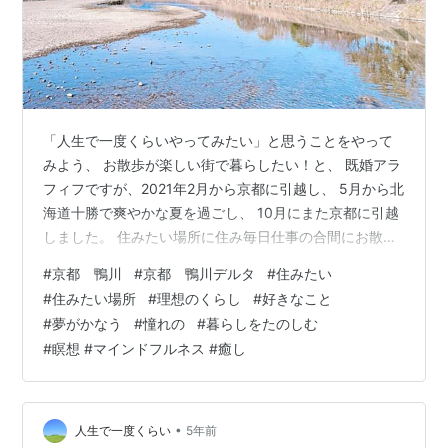
「人生で一度くらいやってみたい」と思うことをやって
みよう、 お散歩が楽しい街で暮らしたい！と、 既婚アラ
フィフですが、2021年2月から京都に引越し、 5月から北
海道十勝で爽やかな夏を過ごし、 10月にまた京都に引越
しました。 住みたい場所に住み毎日仕事の合間にお散歩
を楽しみながら 一人暮らしをしています。 はじめまして
#
京都 鴨川
#
京都 鴨川デルタ
#
住みたい
の方はこちらをご覧ください(^ ^) 「プロフィールとブロ
#
住みたい場所
#
理想のくらし
#
好きなこと
グの紹介 - 人生で一度くらい」 ＊ 今日はメインブログの
#
夢がかなう
#
憧れの
#
暮らしをたのしむ
方でも書きましたが、 住みたい街で暮らすことを始めて
#
瞑想 #マインドフルネス #癒し
ちょうど一年が経ちました！ 京都暮らしも7ヶ月になり
ます♪ まさかこんなに長く和歌山を離れるなんて 本当に
思…
•
人生で一度くらい
5年前