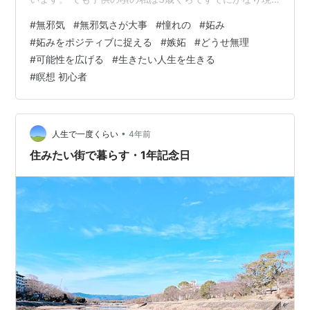
実的で、 雲に乗りたいなんて思ったことはなく、 誰かが
#
無邪気
#
無邪気さが大事
#
憧れの
#
妬み
そんなことを言うのを聞くと、 「何言ってるの？そんな
#
妬みをポジティブに捉える
#
嫉妬
#
どうせ無理
の無理なのに、 夢見る夢子さんなの？相手が子供だから
#
可能性を広げる
#
生きたい人生を生きる
言ってるの？」 などと思っていました。 3歳4歳ですで
#
瞑想 初心者
にそんな感じでした。汗 （夢見る夢子さんという言葉は
知りませんでしたが、 ちょうどそんな風に思っていまし
た。） 非現実的なこ…
•
人生で一度くらい
4年前
住みたい街で暮らす・1年記念日