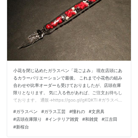
小花を閉じ込めたガラスペン「花ごよみ」 現在店頭にあ
るカラーバリエーションで最後。 これまで小花色の組み
合わせや比率オーダーも受けておりましたが、店頭在庫
限りとなります。 気に入る色があれば、ご注文お待ちし
ております。 通販→https://goo.gl/gKQKTi #ガラスペン
#ガラス工芸 #憧れの #文房具 #店頭在庫限り #インテリ
#
ガラスペン
#
ガラス工芸
#
憧れの
#
文房具
ア雑貨 #和雑貨 #江古田 #新桜台 #西武池袋線 #練馬区 #
#
店頭在庫限り
#
インテリア雑貨
#
和雑貨
#
江古田
贈り物 #プレゼント #ギフト
#
新桜台