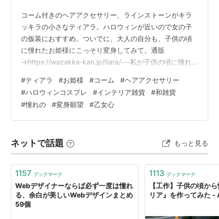
コーム付きのヘアアクセサリー、ラインストーンがキラ
ッキラの小さなティアラ。ハロウィンが近いので女の子
の仮装におすすめ。ついでに、大人の自分も、子供の頃
に憧れたお姫様にこっそり変身してみて。通販
→https://wazakka-kan.jp/tiara/---私が子供の頃に憧れ
たのは、少女漫画に出てくるフリル盛り盛りのファッシ
#
ティアラ
#
お姫様
#
コーム
#
ヘアアクセサリー
ョン。袖口、肩口、首元、胸元、ティアードの段々スカ
#
ハロウィンコスプレ
#
インテリア雑貨
#
和雑貨
ートの裾、全部フリルで飾りたかったけれど、生身の私
#
憧れの
#
変身願望
#
乙女心
はそんなのに合わないタイプの子でした。今でも似合わ
ないけれど、好きなんですよね～。趣味の洋裁も何十年
と続ければ、何となく上達もするし、作ろうと思えばイ
ネットで話題
もっと見る
メージ通りのフリフリが作…
1157
1113
ブックマーク
ブックマーク
Webデザイナーならば必ず一度は憧れ
【工作】子供の頃から
る、余白が美しいWebデザインまとめ
リア』を作ってみた - 
59個