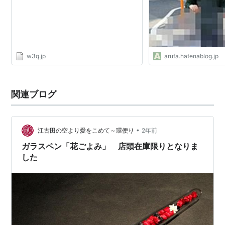
w3q.jp
arufa.hatenablog.jp
関連ブログ
•
江古田の空より愛をこめて～環便り
2年前
ガラスペン「花ごよみ」 店頭在庫限りとなりま
した