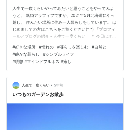
人生で一度くらいやってみたいと思うことをやってみよ
うと、 既婚アラフィフですが、2021年5月北海道に引っ
越し、 住みたい場所に住み一人暮らしをしています。 は
じめましての方はこちらをご覧ください(^ ^) 「プロフィ
ールとブログの紹介 - 人生で一度くらい」 ＊ 今日はオン
ラインで「瞑想セミナー1」を開催しました♪ たくさん方
#
好きな場所
#
憧れの
#
暮らしを楽しむ
#
自然と
が参加してくださり、 素敵なみなさまにお会いすること
#
静かな暮らし
#
シンプルライフ
ができ、 本当にうれしく楽しい時間となりました(^^) 私
#
瞑想 #マインドフルネス #癒し
はあまりSNSはやっていませんし、 メインブログで告知
するだけですので、 （このブログはサブブログです。）
参加してくださる方はみなさま ブログを読んできてく
だ…
•
人生で一度くらい
5年前
いつものガーデンお散歩