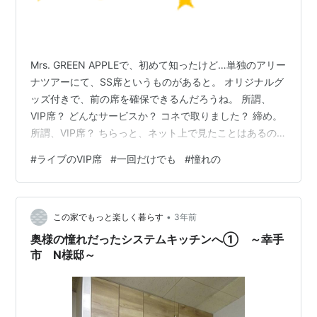
Mrs. GREEN APPLEで、初めて知ったけど…単独のアリー
ナツアーにて、SS席というものがあると。 オリジナルグ
ッズ付きで、前の席を確保できるんだろうね。 所謂、
VIP席？ どんなサービスか？ コネで取りました？ 締め。
所謂、VIP席？ ちらっと、ネット上で見たことはあるの
だが実際そういうアーティストさんのライブで、そうい
#
ライブのVIP席
#
一回だけでも
#
憧れの
う席を取ったことは無いのである。 特典などが一切ない
最前列なら、何回か取ったことはあります。ちょっと、
気恥ずかしいものがあるんだよねｗｗｗメイクよれてな
•
いかな…とか、変に気にするｗ だけど、最前列ってだけ
この家でもっと楽しく暮らす
3年前
で私はアーティストさんが見られるだけでいいやって、
奥様の憧れだったシステムキッチンへ① ～幸手
思っていたん…
市 N様邸～