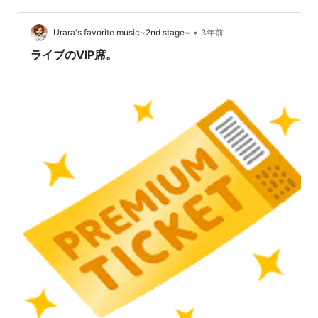
•
Urara's favorite music~2nd stage~
3年前
ライブのVIP席。