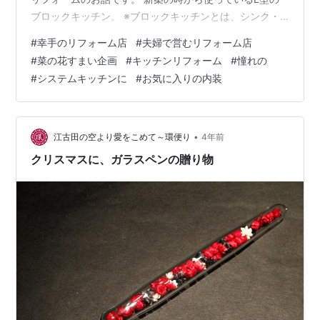
ブロックキッチン。 ※ブロックキッチンとは、シンク・
調理台・コンロがそれぞれ別になっていて組み合わせて
#
幸手のリフォーム店
#
夫婦で営むリフォーム店
設置するタイプのキッチン。それぞれ別々に天板が分か
#
菜の花すまい企画
#
キッチンリフォーム
#
憧れの
れている、加熱機器（ガス・IH）が基本据え置き型にな
#
システムキッチンに
#
お気に入りの内装
るなどの特徴があります。 「L型は使いにくい。I型のシ
ステムキッチンにしたいけど、この空間で出来るかし
ら？」 「今のキッチンは低いし、つなぎ目もあってお掃
除しにくい。ワークスペースも少ない…
•
江古田の空より愛をこめて～環便り
4年前
クリスマスに、ガラスペンの贈り物