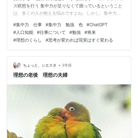
ス瞑想を行う 集中力が足りなくて困っているということ
は、多くの人が抱える悩みですよね。しかし、集中力は
トレーニングできる能力です。 まずは自分にとって集中
#
集中力 仕事
#
集中力 勉強 色
#
ChatGPT
しやすい環境を整え、集中できる時間帯や時間の長さを
#
人口知能
#
仕事について
#
勉強
#
将来
決めてみましょう。そして、無理をせずに少しずつ時間
#
理想のくらし
#
思考が変われば現実はすぐ変わる
を延ばしていくことが大切です。また、適度な運動や睡
眠、栄養バランスの良い食事など、健康的なライフスタ
イルも集中力の向上につながります。 最も大切なこと
は、焦らず自分のペースでト…
•
ちょっと、シエスタ
3年前
理想の老後 理想の夫婦