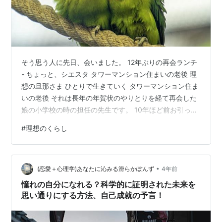
そう思う人に先日、会いました。 12年ぶりの再会ランチ
- ちょっと、シエスタ タワーマンション住まいの老後 理
想の旦那さま ひとりで生きていく タワーマンション住ま
いの老後 それは長年の年賀状のやりとりを経て再会した
娘の小学校の時の担任の先生です。 10年ほど前お引っ越
しをされて住所を見た時、もしやと思ったんですが やっ
#
理想のくらし
ぱりタワマンに住んでいらっしゃいました。 アクセスが
良いターミナル駅から徒歩3分 駅横には大きなデパー
ト、目の前には大きなショッピングモール マンション一
•
階には病院も。 「便利すぎて、もうここ以外は住めな
(恋愛＋心理学)あなたに沁みる滑らかぽんず
4年前
い」 そうおっしゃってましたが納得です。 老後にタワー
憧れの自分になれる？科学的に証明された未来を
マンション、やっ…
思い通りにする方法、自己成就の予言！