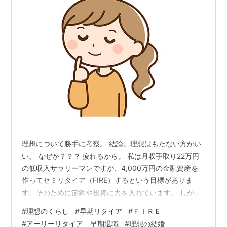
理想について勝手に考察。 結論。理想はもたない方がい
い。 なぜか？？？ 疲れるから。 私は月収手取り22万円
の低収入サラリーマンですが、4,000万円の金融資産を
作ってセミリタイア（FIRE）するという目標がありま
す。そのために節約や投資に力を入れています。 しか
し、達成に向けた理想はありません。 理想どおりいかな
#
理想のくらし
#
早期リタイア
#
ＦＩＲＥ
いとストレスになるし、時間が経つと、こうしないとい
#
アーリーリタイア 早期退職
#
理想の結婚