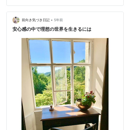
的すぎ？！） 安心して暮らせる時間が 0より1分でもある
方がいいですから、 コロナは色んなところで 実は役だっ
たりもしている…
•
前向き気づき日記
5年前
安心感の中で理想の世界を生きるには