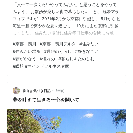
「人生で一度くらいやってみたい」と思うことをやって
みよう、 お散歩が楽しい街で暮らしたい！と、 既婚アラ
フィフですが、2021年2月から京都に引越し、 5月から北
海道十勝で爽やかな夏を過ごし、 10月にまた京都に引越
しました。 住みたい場所に住み毎日仕事の合間にお散歩
を楽しみながら 一人暮らしをしています。 はじめまして
#
京都 鴨川
#
京都 鴨川デルタ
#
住みたい
の方はこちらをご覧ください(^ ^) 「プロフィールとブロ
#
住みたい場所
#
理想のくらし
#
好きなこと
グの紹介 - 人生で一度くらい」 ＊ 今日はメインブログの
#
夢がかなう
#
憧れの
#
暮らしをたのしむ
方でも書きましたが、 住みたい街で暮らすことを始めて
#
瞑想 #マインドフルネス #癒し
ちょうど一年が経ちました！ 京都暮らしも7ヶ月になり
ます♪ まさかこんなに長く和歌山を離れるなんて 本当に
思…
•
前向き気づき日記
5年前
夢を叶えて生きる〜心を開いて