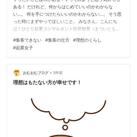
ある！ だけれど、何からはじめていいのかわからな
い…。 何を手につけたらいいのかわからない…。 そう思
った時にまずやってほしいこと。 みなさん、こんにち
は！ひとり起業コンサルタント松井智美（まついとも
み）です。 ひとりで起業して立ち止まってしまっている
#
集客できない
#
集客の仕方
#
理想のくらし
起業女性を救うために、私が今まで実践してきたことを
#
起業女子
書き留めていきますね。 まず、やりたいことが『何か』
あるとき、全部書き出してみることです。 その書き出し
たことに番号をつけて、優先順位をつけること。 どれが
一番か？どれが最下位か？をまず見極めてみましょう。
•
おむおむブログ
5年前
同位の時は同じ番号をつける。 そして、そ…
理想はもたない方が幸せです！