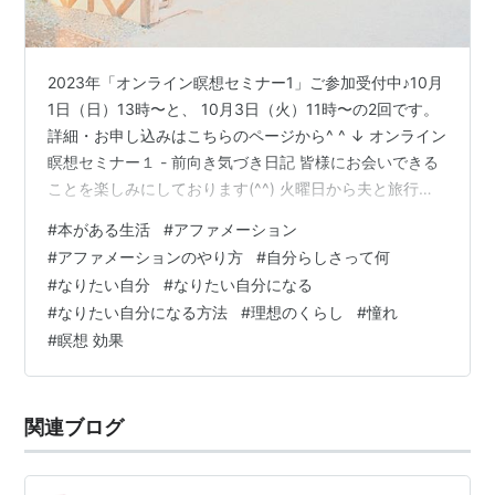
2023年「オンライン瞑想セミナー1」ご参加受付中♪10月
1日（日）13時〜と、 10月3日（火）11時〜の2回です。
詳細・お申し込みはこちらのページから^ ^ ↓ オンライン
瞑想セミナー１ - 前向き気づき日記 皆様にお会いできる
ことを楽しみにしております(^^) 火曜日から夫と旅行中
で、 前半は和歌山県の白浜に滞在し、 後半は京都に移動
#
本がある生活
#
アファメーション
して楽しんでいます(^^) 今回は京都滞在では珍しく、 観
#
アファメーションのやり方
#
自分らしさって何
光スポットから離れ、毎日温泉に入ったり、 部屋で木々
#
なりたい自分
#
なりたい自分になる
の緑を眺めながらのんびり過ごしたり、 合間に気が向け
#
なりたい自分になる方法
#
理想のくらし
#
憧れ
ばちょこっと神社に行ったりして 楽しんでいます。 夫も
#
瞑想 効果
私も普段は忙しい毎日を過ごしているので、 …
関連ブログ