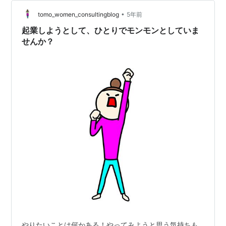
住んでみて感じたのは、 やはり”窮屈さ”。 『空が狭いな
ぁ。』 から始まり、 『空気がよどんでる感じがする。』
•
tomo_women_consultingblog
5年前
とまで思うように…
起業しようとして、ひとりでモンモンとしていま
せんか？
やりたいことは何かある！やってみようと思う気持ちも