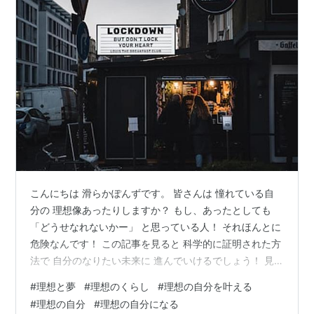
こんにちは 滑らかぽんずです。 皆さんは 憧れている自
分の 理想像あったりしますか？ もし、あったとしても
「どうせなれないかー」 と思っている人！ それほんとに
危険なんです！ この記事を見ると 科学的に証明された方
法で 自分のなりたい未来に 進んでいけるでしょう！ 見
ないと、 今の状態で 燻ぶり続けるかも… 今回紹介するの
#
理想と夢
#
理想のくらし
#
理想の自分を叶える
は ズバリ 自己成就の予言です！ 最近授業で習って すご
#
理想の自分
#
理想の自分になる
くためになったので みなさんに今回 ご紹介します！ あ