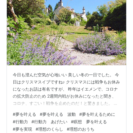
今日も澄んだ空気が心地いい 美しい冬の一日でした。 今
日はクリスマスイブですね♪ クリスマスには戦争もお休み
になったお話は有名ですが、 昨年はイエメンで、コロナ
の拡大防止のため 2週間内戦がお休みになったと聞き、
コロナ、すごい！戦争を止めたのだ！と驚きました。 イ
エメンに限らず、 一時的にでも平和な時間が持てると少
#
夢を叶える
#
夢を叶える 波動
#
夢を叶えるために
し冷静になり、 もしかすると「もうこのままやめよう」
#
行動力
#
行動力 あげたい
#
瞑想 夢を叶える
とか 「あれ？何故戦争しているんだ？」 「もういいんじ
#
夢を実現
#
理想のくらし
#
理想のおうち
ゃない？」なんてことになるかもしれませんし、 （楽観