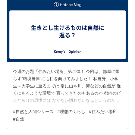
今週のお題「住みたい場所」第二弾！ 今回は、部屋に限
らず”環境自体”にも目を向けてみました！ 私自身、小学
生～大学生に至るまでは 常に山や川、海などの自然が 近
くにあるような環境で 育ってきたのもあるのか 都内のビ
ルだらけの環境には なかなか慣れないなぁというのが正
直な話です。 よく母親からは、 『人間はみんな自然を求
#
自然と人間シリーズ
#
理想のくらし
#
住みたい場所
めているから、 森とか海に行きたくなるものなんだ
#
自然
よ。』 と、謎の因果関係をずっと言われてきました。
（笑） とはいえ、実際に都会と呼ばれるような ところで