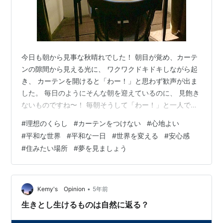
今日も朝から見事な秋晴れでした！ 朝目が覚め、カーテ
ンの隙間から見える光に、 ワクワクドキドキしながら起
き、 カーテンを開けると「わー！」と思わず歓声が出ま
した。 毎日のようにそんな朝を迎えているのに、 見飽き
ないものですね〜！ 毎朝そうして「わー！」と一人で歓
声を上げて 感動しています。笑 そうして毎朝カーテンを
#
理想のくらし
#
カーテンをつけない
#
心地よい
開ける瞬間は お楽しみのひとつなのですが、 実は私の理
#
平和な世界
#
平和な一日
#
世界を変える
#
安心感
想はカーテンなどなくても暮らせることです。 いつも開
#
住みたい場所
#
夢を見ましょう
けたまま、 窓の外の木々や山、花、川や空や雲を 感じな
がら過ごしたいですし、 一日の時間の流れ、季節の流れ
と共に変化する 太陽の日差しを感じていたいです。 夜で
も部屋の中が外から…
•
Kemy's Opinion
5年前
生きとし生けるものは自然に返る？