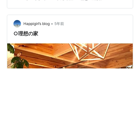
けないというプレッシャーになりかねません。 4,000万
円の金融資産を作ってセミリタイアするという目標達成
は楽しくやっていきたいという気持ちがあります。だか
らこそ、毎月の投資額も決めてません。 毎月自動積立で
•
Happigirl’s blog
5年前
6.8万円は引き落としされ…
○理想の家