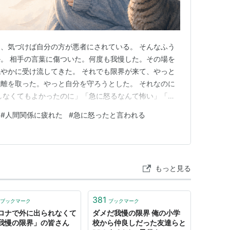
、気づけば自分の方が悪者にされている。 そんなふう
。 相手の言葉に傷ついた。何度も我慢した。その場を
やかに受け流してきた。 それでも限界が来て、やっと
離を取った。やっと自分を守ろうとした。 それなのに
しなくてもよかったのに」「急に怒るなんて怖い」「も
「相手も悪気はなかったんだから」 そんなふうに見ら
#
人間関係に疲れた
#
急に怒ったと言われる
本当は、急に怒ったわけではない。急に冷たくなったわ
くなったわけでもない。 そ…
もっと見る
381
ブックマーク
ブックマーク
ロナで外に出られなくて
ダメだ我慢の限界 俺の小学
我慢の限界」の皆さん
校から仲良しだった友達らと