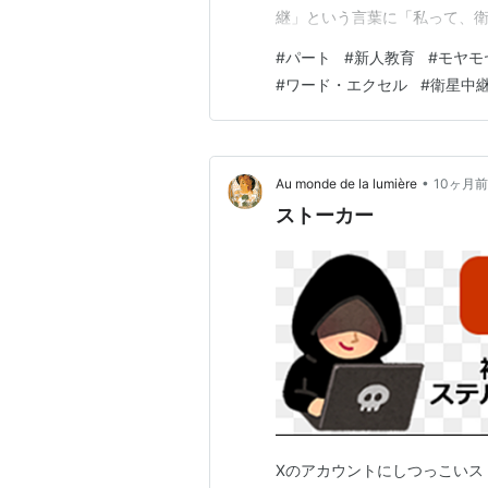
継」という言葉に「私って、
した。 インターネットで調べ
#
パート
#
新人教育
#
モヤモ
という意味らしく「こちらと
#
ワード・エクセル
#
衛星中
そのほかにも「想像していた職
•
Au monde de la lumière
10ヶ月前
ストーカー
Xのアカウントにしつっこいス