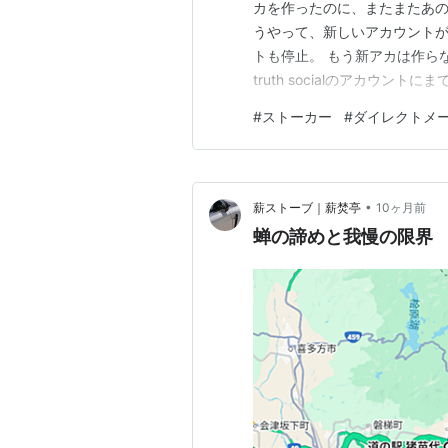
カを作ったのに、またまたあの
うやって、新しいアカウントが
トも停止。 もう新アカは作ら
truth socialのアカウ
くなった。トゥルースソーシ
#
ストーカー
#
ダイレクトメ
以外の新規登録はできない仕
できないだろう🔥これで邪魔
•
薪ストーブ｜薪焚亭
10ヶ月前
蝉の諦めと我慢の限界