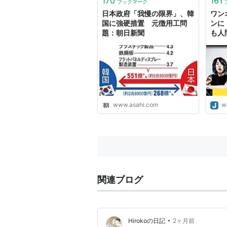
170
161
ブックマーク
日本政府「我慢の限界」、韓
ワン
国に強硬措置 元徴用工問
ンに
題：朝日新聞
も人
爆発
www.asahi.com
w
関連ブログ
•
Hirokoの日記
2ヶ月前