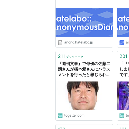
anond.hatelabo.jp
a
211
201
ブックマーク
『週刊文春』で俳優の佐藤二
「『
朗さんが橋本愛さんにハラス
しま
メントを行ったと報じられる
です
→佐藤さんが直接反論「もう
「1
我慢の限界だから、このドラ
バイ
マを降板させてほしい」
動に
togetter.com
t