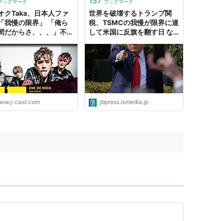
157
ブックマーク
ブックマーク
オクTaka、日本人ファ
世界を破壊するトランプ関
「我慢の限界」 「俺ら
税、TSMCの我慢が限界に達
間だからさ、、、」不満
して米国に反旗を翻す日 な
いとは言えない「中国陣営に
加わり、インテルも助けな
い」可能性 | JBpress (ジェ
イビープレス)
ww.j-cast.com
jbpress.ismedia.jp