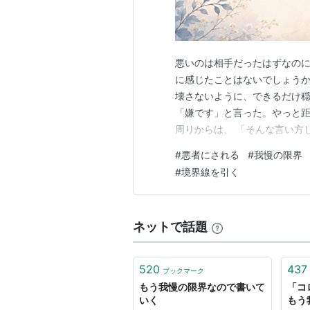
悪いのは相手だったはずなのに
に感じたことはないでしょうか
壊さないように、できるだけ穏
「嫌です」と言った。やっと距
周りからは、 「そんな言い方
う少し大人になればいいのに」
#
悪者にされる
#
我慢の限界
れてしまうことがあります。 
#
境界線を引く
けでもない。急に関係を切りた
ネットで話題
520
437
ブックマーク
もう我慢の限界なので書いて
「コ
いく
もう