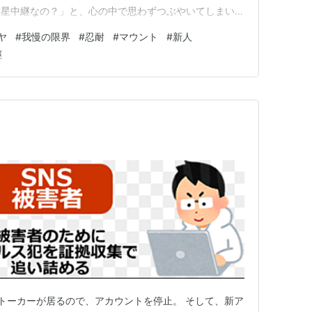
衛星中継なの？」と、心の中で思わずつぶやいてしまいま
てみると「情報をそのまま流しているように聞こえる」
ヤ
#
我慢の限界
#
忍耐
#
マウント
#
新人
同じ空気を共有していない」とういう意味にもとれます。
継
場…
トーカーが居るので、アカウントを停止。 そして、新ア