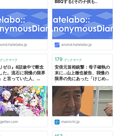
BBQする(その子供も..
nond.hatelabo.jp
anond.hatelabo.jp
179
ブックマーク
ブックマーク
リゼロ』8話途中で断念
安倍元首相銃撃：母子確執の
した。流石に我慢の限界
末に…山上徹也被告、我慢の
」と言っていた人、
限界の先にあった「けじめ」
8話まで耐えて」のアド
| 毎日新聞
スを受けトリッキーな行
出る
ogetter.com
mainichi.jp