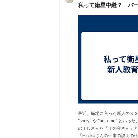
私って衛星中継？ パ
最近、職場に入った新人のＫＳ
“sorry” や “help m
のＴＫさんを「Ｔの金さん」と
「Hirokoさんの仕事の説明