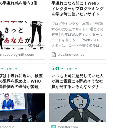
の手遅れ感を養う3冊
手遅れになる前に！Webデ
ィレクターがプログラミング
を学ぶ時に使いたいサイト
10選
プログラミングを「本気」で勉強
するのに役立つサイト10選とその
解説 | 今年はWebディレクターも
コードを書こう！ 『Webディレ
クターは、コードを書く必要はな
い？？』 もちろん本業のエンジ
ain.cocolog-nifty.com
plus.find-job.net
ニアと同等のコードを書く必要は
ありません。しかし、プログラム
の全容や工数を把握し機能の優先
581
ブックマーク
ブックマーク
順位を付けたり、技術面でエン
京は手遅れに近い、検査
いつも上司に意見していた人
ジ...
の限界を認めよ」WHO
が急に素直に→辞めそうな社
局長側近の医師が警鐘
員が発するいろんなシグナル
に経験者の声続々「これはも
う手遅れでは」
iamond.jp
togetter.com