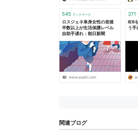
月上旬より、当コラム他複数のコ
ラムについて幅広くご意見を賜り
ました。ご意見に対する回答を末
545
371
ブックマーク
尾に掲載致しましたので、ご希
ロスジェネ単身女性の老後
IE
望...
半数以上が生活保護レベル
う手
自助手遅れ：朝日新聞
www.asahi.com
w
関連ブログ