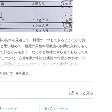
護の訪れを見越して、料理の一つもできるようにしてお
どと思い始めて、地元の男性料理教室の仲間に入れてもら
した顔なじみも多く、なにかと気軽にやらせてもらって来
いるのかな。在席年数の割には実際の行動が伴わず、い
る調理をしたことはない、というのが実情である。 そ
教室の食材調達という厳命が下された。１回の料理教室に
を磨いて
#
手遅れ
調理を教わる男性も、指導に当たる女性も３班に別れ、そ
する。３班に別れた男性の一…
もっと見る
9
877
ブックマーク
ブックマーク