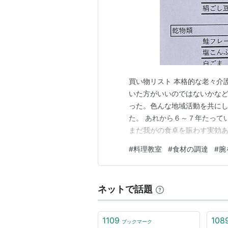
買い物リスト 本格的な老々介
いた方がいいのではないかな
った。色んな地域活動を共に
た。 あれから６～７年たって
まだ我がの食卓を賑わす実効あ
んな私に、明日行われる料理
#
料理教室
#
食材の調達
#
腕
は１７～２０人が参加する。
れぞれ人数分を手分けして調理
ネットで話題
1109
108
ブックマーク