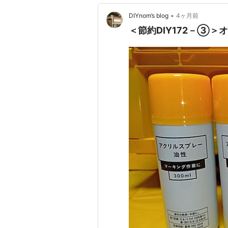
•
DIYnom’s blog
4ヶ月前
＜節約DIY172－③＞