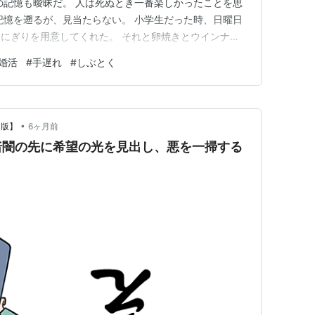
の記憶も曖昧だ。 人は死ぬとき一番楽しかったことを思
記憶を遡るが、見当たらない。 小学生だった時、日曜日
にぎりを用意してくれた。 それと卵焼きとウインナ
 それを父と姉と食べた。 あの日曜日が一番幸せだった。
婚活
#
手遅れ
#
しぶとく
ら思春期の頃に別居となり、長い別居期間の末、離婚し
った。 そんな両…
•
a版】
6ヶ月前
暗闇の先に希望の光を見出し、悪を一掃する