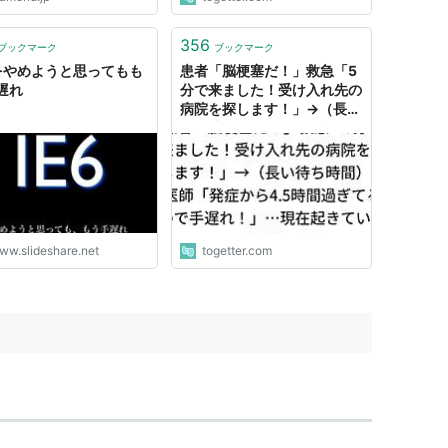
356
ブックマーク
ブックマーク
6をやめようと思ってもも
患者「脳梗塞だ！」救急「5
遅れ
分で来ました！受け入れ先の
病院を探します！」→（長い
待ち時間）→医師「発症から
4.5時間過ぎてるので手遅
れ！」…現在起きている医療
崩壊の例
ww.slideshare.net
togetter.com