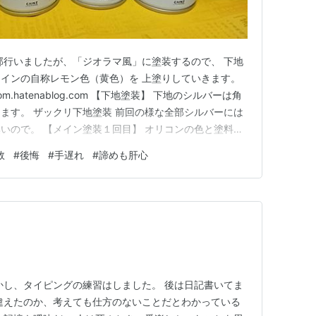
部行いましたが、「ジオラマ風」に塗装するので、 下地
インの自称レモン色（黄色）を 上塗りしていきます。
 diynom.hatenablog.com 【下地塗装】 下地のシルバーは角
ます。 ザックリ下地塗装 前回の様な全部シルバーには
いので。 【メイン塗装１回目】 オリコンの色と塗料と
りません。 ぶっつけ本番です。先ずは１回目。 １回目
敗
#
後悔
#
手遅れ
#
諦めも肝心
下地が透けて見えます。更に重ねれば消えるはず。 気
かし、タイピングの練習はしました。 後は日記書いてま
違えたのか、考えても仕方のないことだとわかっている