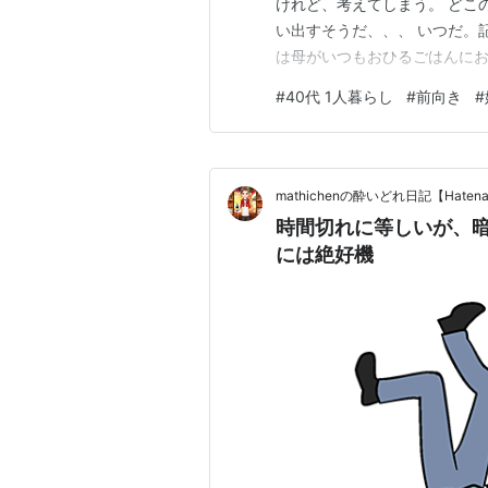
けれど、考えてしまう。 どこ
い出すそうだ、、、 いつだ。
は母がいつもおひるごはんにお
ー。 うちのおにぎりは俵型。
#
40代 1人暮らし
#
前向き
#
家族が好きだった。 残念なが
た。 父が終活を始めたときだ
mathichenの酔いどれ日記【Haten
時間切れに等しいが、
には絶好機