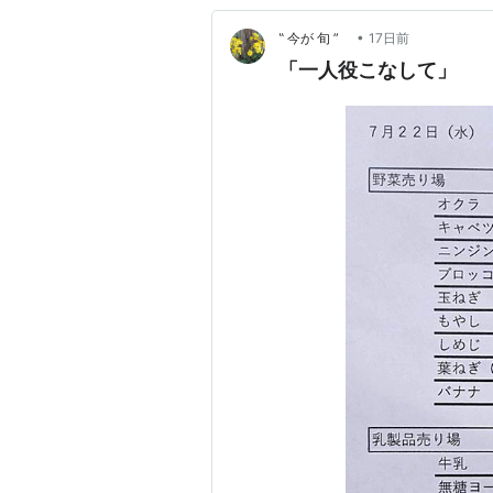
•
‟ 今が 旬 ”
17日前
「一人役こなして」