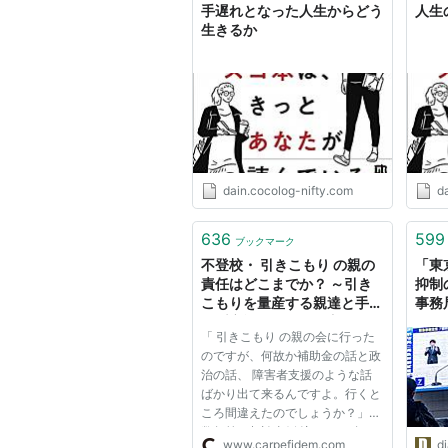
手遅れとなった人生からどう
人生
生きるか
dain.cocolog-nifty.com
d
636
599
ブックマーク
不登校・ 引きこもり の親の
「東
責任はどこまでか？ ～引き
抑制
こもりを量産する親達と手遅
事務
れ系家族会の見抜き方～
「 引きこもり の親の会に行った
のですが、何故か補助金の話と政
治の話、 障害者支援のような話
ばかり出て来るんですよ。行くと
ころ間違えたのでしょうか？」
数年前の相談事例 注：2013年2
www.carpefidem.com
d