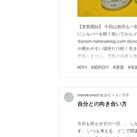
【塗装開始】 今回は前回も一
にシルバーを軽く吹いてからメ
diynom.hatenablog.com
や擦れやすい場所だけ軽く吹き
塗装しません。塗料の在庫も無
の差がどれくらいあるかも分か
#
DIY
#
節約DIY
#
塗装
#
失
の塗装後 １回目なので、まだ
に…
•
monokumoのセカイ
4ヶ月前
自分との向き合い方
今日も何もせずの一日。。 し
す。 いつも考える、どこで間