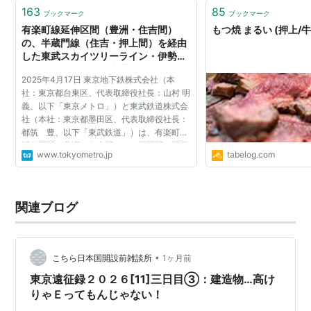
163
85
ブックマーク
ブックマーク
有楽町線延伸区間（豊洲・住吉間）
もつ焼 まるい (押上/
の、半蔵門線（住吉・押上間）を経由
した東武スカイツリーライン・伊勢崎
線・日光線との相互直通運転について
2025年4月17日 東京地下鉄株式会社（本
基本合意いたしました｜東京メトロ
社：東京都台東区、代表取締役社長：山村 明
義、以下「東京メトロ」）と東武鉄道株式会
社（本社：東京都墨田区、代表取締役社長：
都筑 豊、以下「東武鉄道」）は、有楽町線
延伸区間（豊洲・住吉間）が、同区間の開業
www.tokyometro.jp
tabelog.com
（２０３０年代半ば）に合わせて、半蔵門線
（住吉・押上間）及び...
関連ブログ
•
こちら日本国開設前雑談所
1ヶ月前
東京遠征録２０２６[11]三日目③：建造物…高け
りゃＥってもんじゃない！