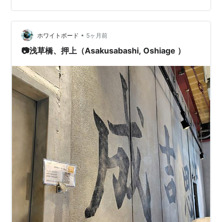
ック料理店でしたね。 メニュー メニュー ランチメニュ
ーからカオマンガイセット1,000円税込を頼み美味しく頂
きました♪ このセットはサラダやカオマンガイ（蒸し鶏ご
•
ホワイトボード
5ヶ月前
飯）…
📷浅草橋、押上（Asakusabashi, Oshiage ）