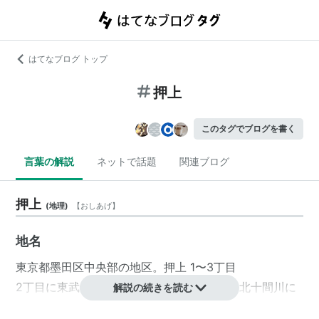
はてなブログ トップ
押上
このタグでブログを書く
言葉の解説
ネットで話題
関連ブログ
押上
(
地理
)
【
おしあげ
】
地名
東京都
墨田区
中央部の地区。
押上 1〜3丁目
2丁目に
東武鉄道
本社があり、近傍を流れる北十間川に
解説の続きを読む
は「東武橋」が架かっている。2013年9月13日までは京