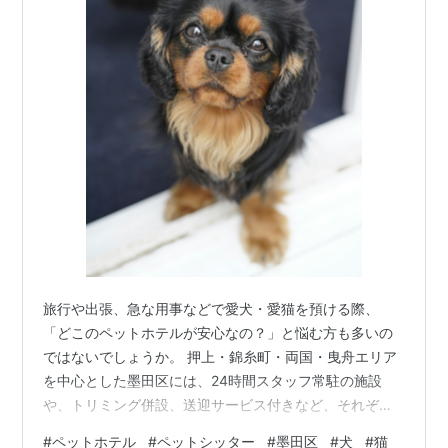
旅行や出張、急な用事などで愛犬・愛猫を預ける際、
「どこのペットホテルが安心なの？」と悩む方も多いの
ではないでしょうか。 押上・錦糸町・両国・曳舟エリア
を中心とした墨田区には、24時間スタッフ常駐の施設
や、トリミング併設、送迎サービス付きなど、それぞれ
特徴のあるペットホテルがあります。 今回は、その中か
#
ペットホテル
#
ペットシッター
#
墨田区
#
犬
#
猫