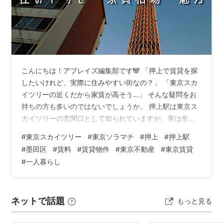
○
リスト
：
駅キーワード
こんにちは！アブレイズ編集部です🐼 「押上で賃貸を探
したいけれど、実際に住みやすい街なの？」 「東京スカ
イツリーの近くだから家賃が高そう…」 そんな疑問をお
持ちの方も多いのではないでしょうか。 押上駅は東京ス
カイツリーの玄関口として知られていますが、実は生活
のしやすさから賃貸でも人気の高いエリアです。都心へ
#
東京スカイツリー
#
東京ソラマチ
#
押上
#
押上駅
のアクセスが良く、大型商業施設やスーパーも充実して
#
墨田区
#
賃料
#
賃貸物件
#
東京不動産
#
東京賃貸
いる一方で、少し歩けば落ち着いた住宅街が広がり、下
#
一人暮らし
町らしい温かい雰囲気も感じられます。 私たちも日頃か
ら押上エリアのお部屋をご案内していますが、「街の雰
囲気が気に入って決めました」とおっしゃるお客様も少
ネットで話題
もっと見る
なくありません。 今回は、不動産会社なら…