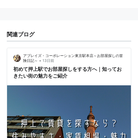
成電鉄の本社が1丁目にあったため、北十間川には「京
成橋」もある。
東京スカイツリー
をはじめとする、
東武鉄道
が事業主体
である
東京スカイツリータウン
もこの地区に建設され
関連ブログ
た。
地名は、土の堆積状況に由来するとされており、一帯が
海であったのを潮が押上げて陸をつくったからという説
アブレイズ・コーポレーション東京駅本店～お部屋探しの冒
•
険日記～
13日前
と、水害で土砂が押上げられた土地だからという説のふ
初めて押上駅でお部屋探しをする方へ｜知ってお
たつがある。
きたい街の魅力をご紹介
押上駅
東京都墨田区押上
にある、
京成電鉄
押上線
・
都営地下鉄
浅草線
・
東京地下鉄
半蔵門線
・
東武鉄道
伊勢崎線
（
東武
スカイツリーライン
）の駅。→
押上駅
“
スカイツリー前
”の副名称がある。