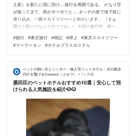
土産）を新たに宿に預け‥‥旅行を再開である。 かなり空
が陰ってきて、雨がポツポツと‥‥ タッチの差で地下鉄に
潜り込み、一路スカイツリーへと向かいます。 （まぁ、
隣で１駅だけなんですけどね…） 今回の旅行中、唯一雨
に遭遇したのがこの日だけでした。 梅雨期間中にして
#
旅行
#
東京旅行
#
雑記
#
押上
#
東京スカイツリー
は‥‥結果論としては最高の日程でこっちに来たっぽいで
#
マーラータン
#
ホテルプラスホステル
す。 いつものキングクリム●ンにて即・駅・着！地下か
ら潜入します… 何気にスカイツリーに来たのはコレが初
めてです。 私が東京居た頃はまだ工事中で完成してなか
ペットの飼い主とシッター・個人宅ペットホテル・犬の散歩
ったからなぁ‥‥
•
代行を繋げるCosewa（コセワ）
1ヶ月前
墨田区のペットホテルおすすめ10選｜安心して預
けられる人気施設を紹介🐶🐱