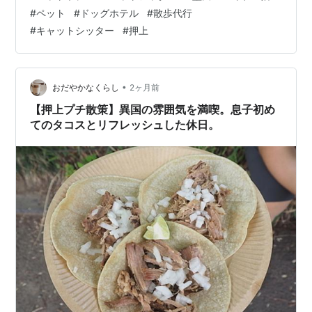
らいくつかのおすすめのペットホテルをご紹介します。
#
ペット
#
ドッグホテル
#
散歩代行
1. 101（ワンオーワン） 2. Toutou（トゥートゥー） 3. ト
#
キャットシッター
#
押上
リミングスタジオ FDG +wan ペットホテル以外という選
択肢も 墨田区のおすすめペットホテルをもっと見る 1.
101（ワンオーワン） 101（ワンオーワン） ペットホ…
•
おだやかなくらし
2ヶ月前
【押上プチ散策】異国の雰囲気を満喫。息子初め
てのタコスとリフレッシュした休日。