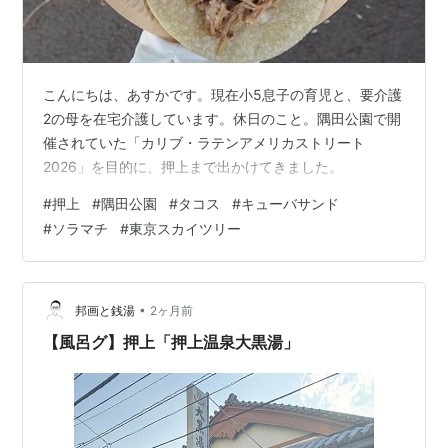
こんにちは、あすかです。現在小5息子の育児と、要介護
2の母を在宅介護しています。休日のこと。隅田公園で開
催されていた「カリブ・ラテンアメリカストリート
2026」を目的に、押上まで出かけてきました。
#
押上
#
隅田公園
#
タコス
#
キューバサンド
#
ソラマチ
#
東京スカイツリー
•
邦画と銭湯
2ヶ月前
【風呂グ】押上「押上温泉大黒湯」