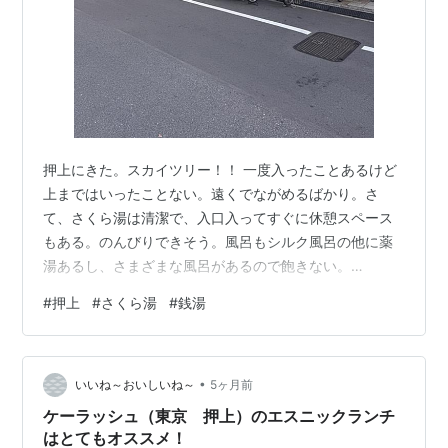
押上にきた。スカイツリー！！ 一度入ったことあるけど
上まではいったことない。遠くでながめるばかり。さ
て、さくら湯は清潔で、入口入ってすぐに休憩スペース
もある。のんびりできそう。風呂もシルク風呂の他に薬
湯あるし、さまざまな風呂があるので飽きない。
（20250917) ランキング参加中温浴グループ（温泉・銭
#
押上
#
さくら湯
#
銭湯
湯・サウナ）
•
いいね～おいしいね～
5ヶ月前
ケーラッシュ（東京 押上）のエスニックランチ
はとてもオススメ！