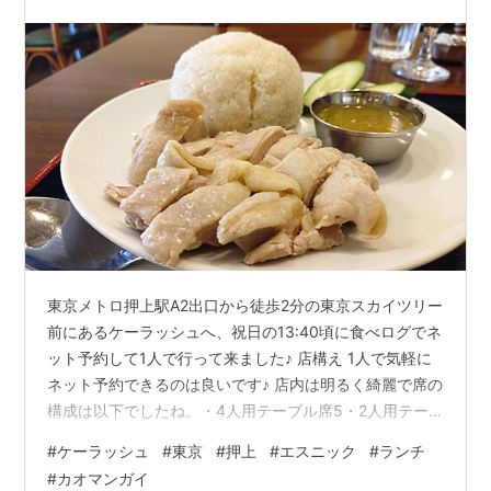
東京メトロ押上駅A2出口から徒歩2分の東京スカイツリー
前にあるケーラッシュへ、祝日の13:40頃に食べログでネ
ット予約して1人で行って来ました♪ 店構え 1人で気軽に
ネット予約できるのは良いです♪ 店内は明るく綺麗で席の
構成は以下でしたね。・4人用テーブル席5・2人用テー
ブル席1・3人用テーブル席1・カウンター3席 店内 店内
#
ケーラッシュ
#
東京
#
押上
#
エスニック
#
ランチ
BGMはムード系フュージョンが流れています♪ このお店
#
カオマンガイ
はインドカレーやタイ料理を提供するアジアン・エスニ