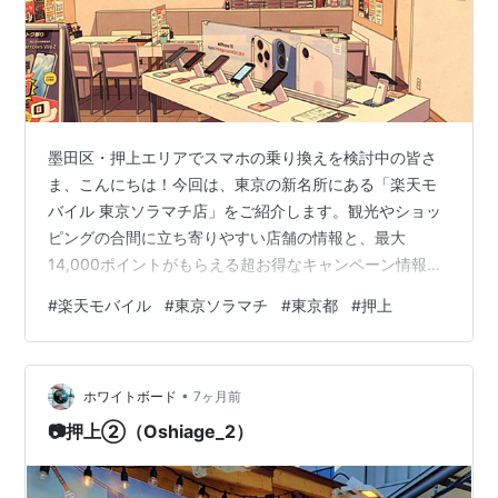
墨田区・押上エリアでスマホの乗り換えを検討中の皆さ
ま、こんにちは！今回は、東京の新名所にある「楽天モ
バイル 東京ソラマチ店」をご紹介します。観光やショッ
ピングの合間に立ち寄りやすい店舗の情報と、最大
14,000ポイントがもらえる超お得なキャンペーン情報を
まとめました。 📍 1. どんな店なのか 🗺️ 2. お店のマップ
#
楽天モバイル
#
東京ソラマチ
#
東京都
#
押上
🛍️ 3. 周辺のおすすめスポット ✨ 4. 店舗を利用するメリ
ット 📅 5. 混雑を避けるための予約方法 1. どんな店なの
か 「楽天モバイル 東京ソラマチ店」は、東京スカイツリ
•
ータウン・ソラマチのイーストヤードに位置するショッ
ホワイトボード
7ヶ月前
プです。最新のスマートフォン展示はもちろん、楽天…
📷️押上②（Oshiage_2）