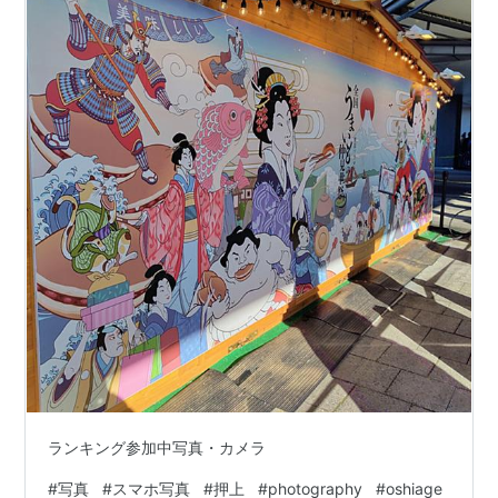
ランキング参加中写真・カメラ
#
写真
#
スマホ写真
#
押上
#
photography
#
oshiage