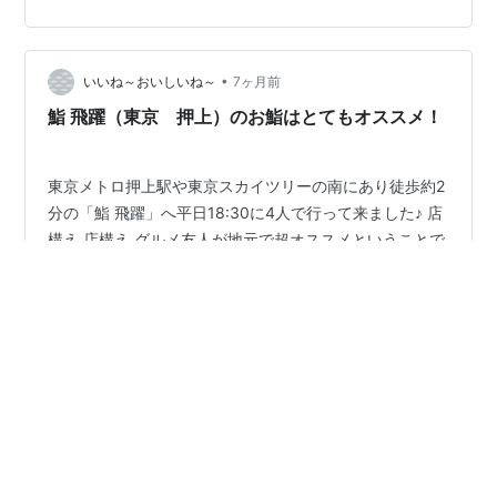
•
いいね～おいしいね～
7ヶ月前
鮨 飛躍（東京 押上）のお鮨はとてもオススメ！
東京メトロ押上駅や東京スカイツリーの南にあり徒歩約2
分の「鮨 飛躍」へ平日18:30に4人で行って来ました♪ 店
構え 店構え グルメ友人が地元で超オススメということで