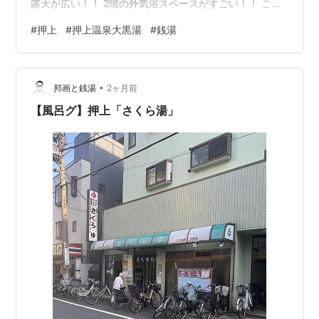
露天が広い！！ 2階の外気浴スペースがすごい！！ こり
ゃいくわ。タイルにアニメのキャラってとこがなんかす
#
押上
#
押上温泉大黒湯
#
銭湯
ごい。いやめちゃいいぞ、ここ。 （20250917) ランキン
グ参加中温浴グループ（温泉・銭湯・サウナ）
•
邦画と銭湯
2ヶ月前
【風呂グ】押上「さくら湯」