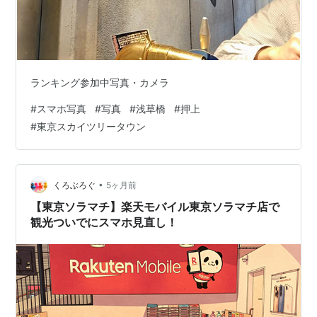
ランキング参加中写真・カメラ
#
スマホ写真
#
写真
#
浅草橋
#
押上
#
東京スカイツリータウン
•
くろぶろぐ
5ヶ月前
【東京ソラマチ】楽天モバイル東京ソラマチ店で
観光ついでにスマホ見直し！