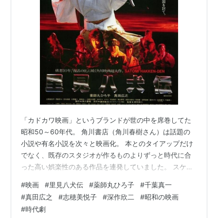
「カドカワ映画」というブランドが世の中を席巻してた
昭和50～60年代。 角川書店（角川春樹さん）は話題の
小説や有名小説を次々と映画化。 本とのタイアップだけ
でなく、既存のスタジオが作るものよりずっと時代に合
った高い娯楽性のある作品を連発していました。 スケー
ル感もあったし、オシャレ感も備えていて、CM戦略の斬
#
映画
#
里見八犬伝
#
薬師丸ひろ子
#
千葉真一
新さもあってヒットしたものも多かったです。 パっと思
#
真田広之
#
志穂美悦子
#
深作欣二
#
昭和の映画
い出すだけでも「犬神家の一族」（1976）、「人間の証
#
時代劇
明」（1978）、「戦国自衛隊」（1979）、「復活の日」