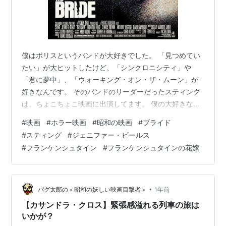
僕はポリスというバンドが大好きでした。 「見つめてい
たい」が大ヒットしたけど、「シンクロニシティ」や
「君に夢中」、「ウォーキング・オン・ザ・ムーン」が
好きなんです。 そのバンドのリーダーだったスティング
は、ちょこちょこ映画に出演してます。 僕の大好きな
「デューン/砂の惑星」（1984）にもカッコいい悪役で出
#
映画
#
ホラー映画
#
昭和の映画
#
ブライド
演してました。 大体、重要な脇役かゲスト出演が多いの
#
スティング
#
ジェニファー・ビールス
ですが、彼が主演した数少ない作品が「ブライド」
#
フランケンシュタイン
#
フランケンシュタインの花嫁
（1985）。 クラシックホラー映画「フランケンシュタイ
ンの花嫁」（1935）のリメイクだそうです。 でも見たこ
となんです。 さて、どんなリメイクだったんでしょう
か？！ 人生初の「ブライド」です…
•
パグ太郎の＜昭和の妖しい映画目撃者＞
1年前
【カサンドラ・クロス】緊張感溢れる列車の旅は
いかが？