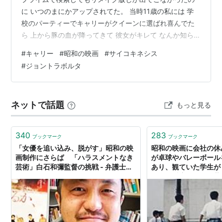
に いつのまにかアップされてた。 当時11歳の私には 学
校のパーティーでキャリーがクイーンに選ばれ喜んでた
ら 上から豚の血が降ってきて 彼女がキレて なんか知ら
んけどみんな死んだ。 ぐらいのざっくりした記憶しかな
#
キャリー
#
昭和の映画
#
サイコキネシス
かったけど 豚の血っていうのが強烈に印象的だったので
#
ジョントラボルタ
さてさてあの頃の記憶をおさらいしようとしたところ 初
っ端から女子高生たちのシャワー室シーンで全裸多数！
これあり？ と動揺してたら 豚の血を仕込んだのがまさか
ネットで話題
もっと見る
のジョントラボルタ！しかも隣の女にエロい事をされて
こんな事を引き受け…
340
283
ブックマーク
ブックマーク
「女優を追い込み、脱がす」昭和の映
昭和の映画に会社の休
画制作にさらば 「ハラスメントなき
が卓球やバレーボール
芸術」白石和彌監督の挑戦 - 弁護士ド
あり、観ていた学生が
ットコムニュース
という反応だった「昔
た」