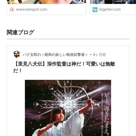
www.bengo4.com
togetter.com
関連ブログ
•
パグ太郎の＜昭和の妖しい映画目撃者＞
9ヶ月前
【里見八犬伝】深作監督は神だ！可愛いは無敵
だ！