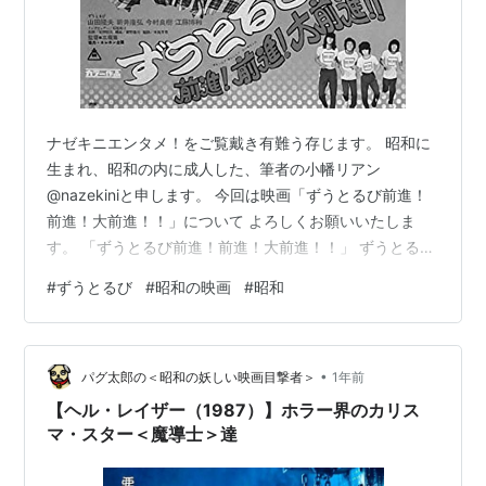
ナゼキニエンタメ！をご覧戴き有難う存じます。 昭和に
生まれ、昭和の内に成人した、筆者の小幡リアン
@nazekiniと申します。 今回は映画「ずうとるび前進！
前進！大前進！！」について よろしくお願いいたしま
す。 「ずうとるび前進！前進！大前進！！」 ずうとるび
とは 「ずうとるび前進！前進！大前進！！」映画感想
#
ずうとるび
#
昭和の映画
#
昭和
「ずうとるび前進！前進！大前進！！」 「ずうとるび前
進！前進！大前進！！」とは、1975年＝昭和50年に公開
された日本の映画作品。 当時大人気だったアイドルグル
•
ープ「ずうとるび」のセミドキュメンタリー作品。 ずう
パグ太郎の＜昭和の妖しい映画目撃者＞
1年前
とるびとは ずうとるびは、私が小学生、中学生時分の昭
【ヘル・レイザー（1987）】ホラー界のカリス
和50年代に絶大な人気を…
マ・スター＜魔導士＞達