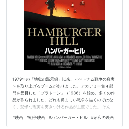
1979年の「地獄の黙示録」以来、＜ベトナム戦争の真実
＞を取り上げるブームがありました。アカデミー賞４部
門を受賞した「プラトーン」（1986）を始め、多くの作
品が作られました。どれも勇ましい戦争を描くのではな
く、悲惨な現実を突きつける作品が主流でした。 そんな
一本が「ハンバーガー・ヒル」（1987）。 この丘は兵士
#
映画
#
戦争映画
#
ハンバーガー・ヒル
#
昭和の映画
をミンチにする、みたいな宣伝がされてたと思います。
そのため、「とってもグロテスクな戦場描写が売りの映