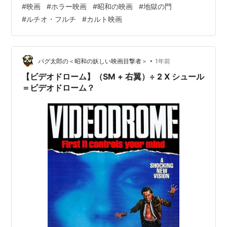
#
映画
#
ホラー映画
#
昭和の映画
#
地獄の門
（1980/日本未公開）。 もうね、タイトルからしてアレ
#
ルチオ・フルチ
#
カルト映画
ですよね。 ちなみ日本のビデオ会社が付けた邦題はウケ
狙いではなく、英語題の直訳。 （更に言えば英語題も
「THE GATES OF HELL」と「CITY OF THE LIVING
DEAD」の二種があります） そんな映画ですか、「いつ
•
パグ太郎の＜昭和の妖しい映画目撃者＞
1年前
か…
【ビデオドローム】（SM + 右翼）÷ 2 X シュール
＝ビデオドローム？