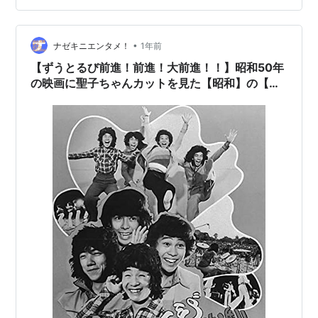
（1980）、「ねらわれた学園」（1981）、「汚れた英
雄」（1982）、「時をかける少女」（1983）、「幻魔大
戦」（198…
•
ナゼキニエンタメ！
1年前
【ずうとるび前進！前進！大前進！！】昭和50年
の映画に聖子ちゃんカットを見た【昭和】の【映
画感想】