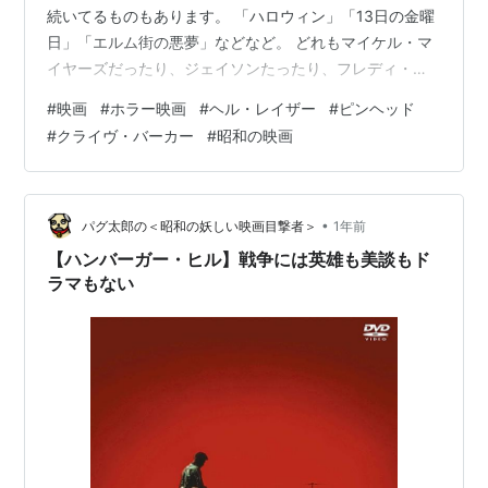
続いてるものもあります。 「ハロウィン」「13日の金曜
日」「エルム街の悪夢」などなど。 どれもマイケル・マ
イヤーズだったり、ジェイソンたったり、フレディ・ク
ルーガーといったカリスマ殺人鬼が君臨してます。 さ
#
映画
#
ホラー映画
#
ヘル・レイザー
#
ピンヘッド
て、そんな中でも異彩を放ってるのが、今回レビューす
#
クライヴ・バーカー
#
昭和の映画
る「ヘル・レイザー」（1987）。 この映画と言えばピン
ヘッドに代表される異形の魔導士たち。 しかし他のホラ
ースターと違うのは、彼らは残酷に人を殺しますが、殺
人鬼てはないこと。 更に究極的には悪人でもありませ
•
パグ太郎の＜昭和の妖しい映画目撃者＞
1年前
ん。 そんな他とは一線を画すホラ…
【ハンバーガー・ヒル】戦争には英雄も美談もド
ラマもない