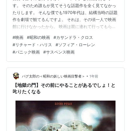
す。 そのため誰もが見てそうな話題作を全く見てなかっ
たりします。 そんな僕でも1970年代は、結構当時の話題
作を劇場で観てるんですよ。 それは、その頃一人で映画
館に行けなかったから。 映画は親に連れて行ってもらう
しかなかったからです。 親は映画好きでしたが、僕のよ
#
映画
#
昭和の映画
#
カサンドラ・クロス
うに偏った映画好きではなく、正統な映画好き。 だから
#
リチャード・ハリス
#
ソフィア・ローレン
見る映画も話題作が中心でした。 70年代と言えばパニッ
#
パニック映画
#
サスペンス映画
ク映画真っ盛り。 「ポセイドン・アドベンチャー」
（1972）、「大地震」（1974）、「タワーリング・イン
フェルノ」（1974）なんかがありました。 で、そのうち
「ちょっとでも人が大…
•
パグ太郎の＜昭和の妖しい映画目撃者＞
1年前
【地獄の門】その前にやることがあるでしょ！と
𠮟りたくなる