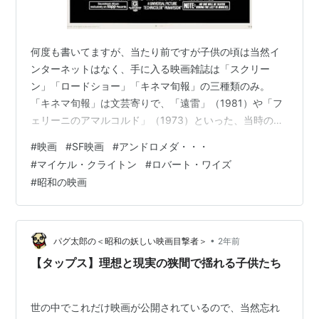
何度も書いてますが、当たり前ですが子供の頃は当然イ
ンターネットはなく、手に入る映画雑誌は「スクリー
ン」「ロードショー」「キネマ旬報」の三種類のみ。
「キネマ旬報」は文芸寄りで、「遠雷」（1981）や「フ
ェリーニのアマルコルド」（1973）といった、当時の僕
にはとっても敷居が高く見える映画を中心に取り上げて
#
映画
#
SF映画
#
アンドロメダ・・・
るイメージがあったので、手に取ることはありませんで
#
マイケル・クライトン
#
ロバート・ワイズ
した。 残る「スクリーン」や「ロードショー」にして
#
昭和の映画
も、小学生の小遣いではおいそれとは買えなかったの
で、本当に映画の情報は少なかったです。 そんな環境で
は、テレビの洋画劇場の予告は絶大な威力を持ってまし
た。 特に映画雑誌が積極的に取り上げない過去…
•
パグ太郎の＜昭和の妖しい映画目撃者＞
2年前
【タップス】理想と現実の狭間で揺れる子供たち