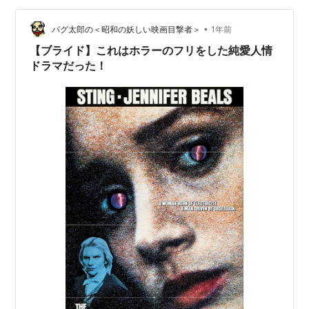
画」だって思ってました。 しかし、どうやらそうではな
•
いようなので、今回見てみることにしました！ （あらす
パグ太郎の＜昭和の妖しい映画目撃者＞
1年前
じ） 後方でつかの間の休暇を楽しむ分隊。新兵の教育や
【ブライド】これはホラーのフリをした純愛人情
娼館で息抜きをする兵士たち…
ドラマだった！