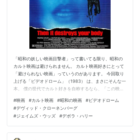
「昭和の妖しい映画目撃者」って書いてる限り、昭和の
カルト映画は避けられません。 カルト映画好きにとって
「避けられない映画」っていうのがあります。 今回取り
上げる「ビデオドローム」（1983） は、まさにそんな一
本。 僕の世代でカルト好きを自称するなら、「この映画
を観たことがない」とは口が裂けても言えません。 そん
#
映画
#
カルト映画
#
昭和の映画
#
ビデオドローム
な映画です。 ともかくブルース・リーの名台詞「考える
#
デヴィッド・クローネンバーグ
な、感じろ」を地で行くような作品。 （あ、名台詞の使
#
ジェイムズ・ウッズ
#
デボラ・ハリー
い方、間違ってます？？？） 今回も感じるために見てみ
ました！ （あらすじ） 弱小ケーブルTV局の社長である
主人公は、日ごろから人々を惹き付ける過激なコンテン