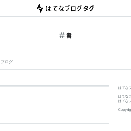
書
連ブログ
はてな
はてな
はてな
Copyrig