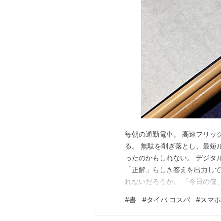
毎朝の通勤電車。 高速フリッ
る。 無駄を削ぎ落とし、最短
ったのかもしれない。 デジタ
「正解」らしき答えを出力して
れないだろうか。 「今日の僕
てを解決してくれるのに、 僕
#
書
#
タイパ コスパ
#
スマホ
になる」 という未来を想像し
ら消えたら、 僕らの脳に何が