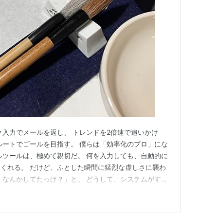
ク入力でメールを返し、 トレンドを2倍速で追いかけ
ルートでゴールを目指す。 僕らは「効率化のプロ」にな
ルツールは、極めて親切だ。 何を入力しても、自動的に
くれる。 だけど、ふとした瞬間に猛烈な虚しさに襲わ
、なんかしてたっけ？」と。 どうして、システムがすべ
らはこんなに空っぽなんだろうか。 「スマホは時代遅れ
てみてみる。 もし明日、スマホというデバイスが世界か
残るだろう。 フ…