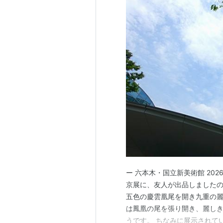
ー 六本木・国立新美術館 202
京展に、友人が出品しましたの
五色の慶雲凰尾を開き九重の麗
は鳳凰の尾を張り開き、麗し
うです。 ちなみに展示されてい