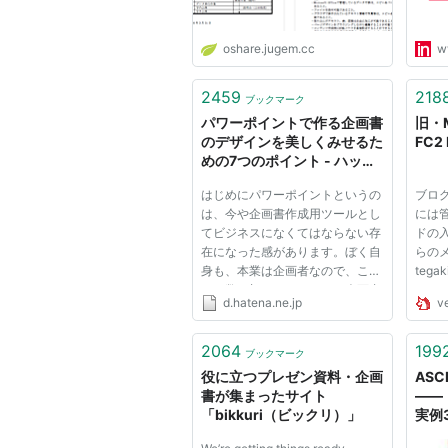
oshare.jugem.cc
w
2459
218
ブックマーク
パワーポイントで作る企画書
旧・
のデザインを美しくみせるた
FC2
めの7つのポイント - ハック
ルベリーに会いに行く
はじめにパワーポイントというの
ブログ
は、今や企画書作成用ツールとし
には
てビジネスになくてはならない存
ドの
在になった感があります。ぼく自
らのメッ
身も、本業は企画者なので、これ
teg
まで数え切れないくらいの企画書
ード Co
d.hatena.ne.jp
v
をパワーポイントで書いてきまし
FC2 in
た。そんな中で、最も気をつけ、
また力を入れてきたのが「デザイ
2064
199
ブックマーク
ン」でした。内容もさること...
役に立つプレゼン資料・企画
ASC
書が集まったサイト
――
「bikkuri（ビックリ）」
実例
「ビ