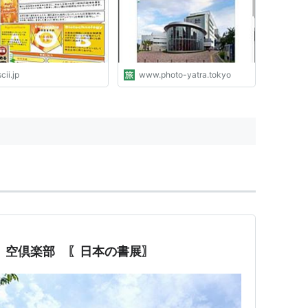
cii.jp
www.photo-yatra.tokyo
 空倶楽部 〖日本の書展〗