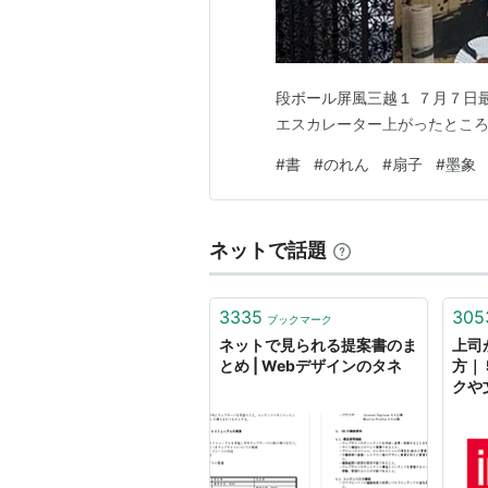
段ボール屏風三越１ ７月７日
エスカレーター上がったとこ
#
書
#
のれん
#
扇子
#
墨象
ネットで話題
3335
305
ブックマーク
ネットで見られる提案書のま
上司
とめ | Webデザインのタネ
方｜
クや