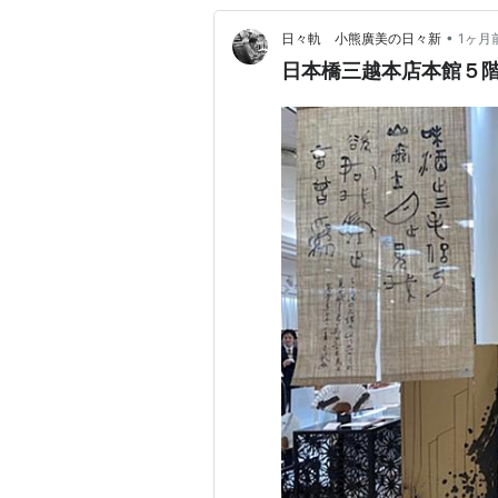
•
日々軌 小熊廣美の日々新
1ヶ月
日本橋三越本店本館５