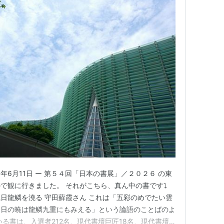
6年6月11日 ー 第５４回「日本の書展」／２０２６ の東
で観に行きました。 それがこちら、真ん中の書です⤵
日龍鱗を澆る 守田蘚霞さん これは「五彩のめでたい雲
き日の暁は龍鱗九重にもみえる」という論語のことばのよ
る書は、入選者212名、現代書壇巨匠18名、現代書壇