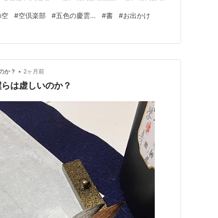
116名、招待702名、秀抜選８６４名になります。 ちな
の空
#
空倶楽部
#
五色の慶雲…
#
書
#
お出かけ
ます。 とにかく会場は広く、友人や観たい作品が見つ
•
のか？
2ヶ月前
僕らは虚しいのか？