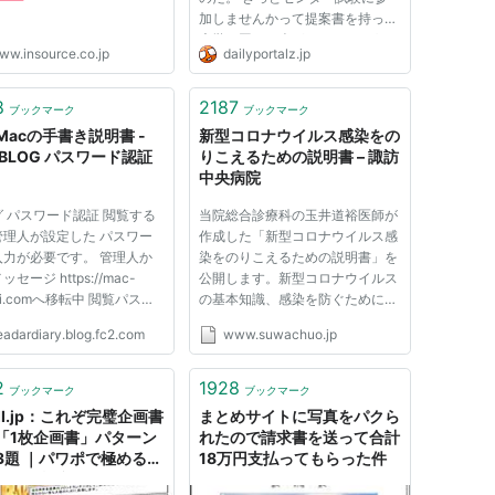
加しませんかって提案書を持って
大学を回った人がいるのだろう。
ww.insource.co.jp
dailyportalz.jp
パワーポイントで作ったA4横の
資料だ。 紹介から始まって、費
用や役割分担、スケジュール案だ
8
2187
ブックマーク
ブックマーク
ろうか。 そう思うとなんでも提
Macの手書き説明書 -
新型コロナウイルス感染をの
案...
 BLOG パスワード認証
りこえるための説明書 – 諏訪
中央病院
 パスワード認証 閲覧する
当院総合診療科の玉井道裕医師が
管理人が設定した パスワー
作成した「新型コロナウイルス感
入力が必要です。 管理人か
染をのりこえるための説明書」を
セージ https://mac-
公開します。新型コロナウイルス
aki.comへ移転中 閲覧パスワ
の基本知識、感染を防ぐためにや
pyright © since 1999
るべきことなどイラストとともに
eadardiary.blog.fc2.com
www.suwachuo.jp
c. All Rights Reserved.
わかりやすく解説しています。
NEW（2022/8/18追加） 新型コ
ロナウイルス感染をのりこえるた
2
1928
ブックマーク
ブックマーク
めの説明書（オミクロン株BA.5
II.jp：これぞ完璧企画書
まとめサイトに写真をパクら
編...
「1枚企画書」パターン
れたので請求書を送って合計
3題 ｜パワポで極める
18万円支払ってもらった件
ジネス極意」