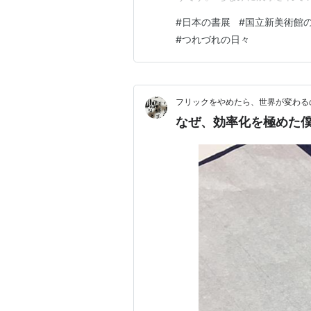
代表110名、現代書壇有力作家
#
日本の書展
#
国立新美術館
みに上記作品は、秀抜選になり
#
つれづれの日々
かるのか不安でしたが、入り…
フリックをやめたら、世界が変わる
なぜ、効率化を極めた