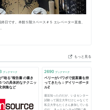
最終日です。本館５階スペース＃５ エレベーター直進、
ろ。
もっと見る
3
2690
ブックマーク
ブックマーク
が“唸る”報告書 の書き
ペリーがパワポで提案書を持
５つの具体的なテクニッ
ってきたら :: デイリーポータ
文例集など
ルZ
最近知ったのだが、いまセンター
試験って国立大学だけじゃなくて
私立大学もたくさん参加している
のだ。 きっとセンター試験に参