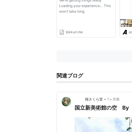
We’re getting things ready
Loading your experience… This
won’t take long.
bikkuri.me
as
関連ブログ
•
桜さくら堂
1ヶ月前
国立新美術館の空 By