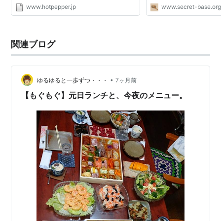
www.hotpepper.jp
www.secret-base.or
関連ブログ
•
ゆるゆると一歩ずつ・・・
7ヶ月前
【もぐもぐ】元日ランチと、今夜のメニュー。