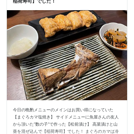
稲荷寿司】でした！
今日の晩酌メニューのメインはお買い得になっていた
【まぐろカマ塩焼き】 サイドメニューに魚屋さんの友人
から頂いた”数の子”で作った【松前漬け】 高菜漬けと山
葵を混ぜ込んで【稲荷寿司】でした！ まぐろのカマは冷