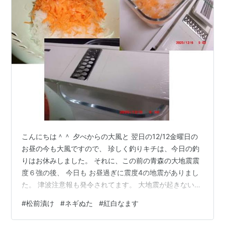
こんにちは＾＾ 夕べからの大風と 翌日の12/12金曜日の
お昼の今も大風ですので、 珍しく釣りキチは、今日の釣
りはお休みしました。 それに、この前の青森の大地震震
度６強の後、 今日も お昼過ぎに震度4の地震がありまし
た。 津波注意報も発令されてます。 大地震が起きないで
欲しいです！ なので、私も家で出来る事をコツコツして
#
松前漬け
#
ネギぬた
#
紅白なます
ます。 この前、コープから松前漬けの素が届いたので、
早速作りました♪ ニンジンは細かく刻めないので 野菜の