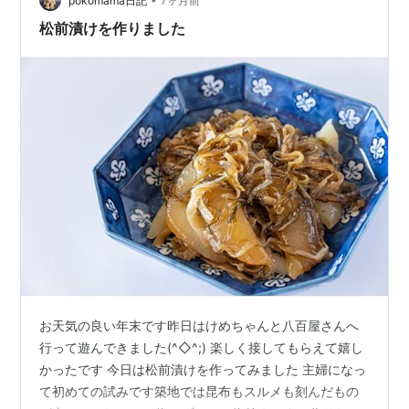
pokomama日記
7ヶ月前
じ、トウモロ…
松前漬けを作りました
お天気の良い年末です昨日はけめちゃんと八百屋さんへ
行って遊んできました(^◇^;) 楽しく接してもらえて嬉し
かったです 今日は松前漬けを作ってみました 主婦になっ
て初めての試みです築地では昆布もスルメも刻んだもの