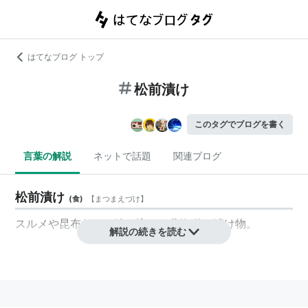
はてなブログ トップ
松前漬け
このタグでブログを書く
言葉の解説
ネットで話題
関連ブログ
松前漬け
(
食
)
【
まつまえづけ
】
スルメや昆布などを漬け込んだ北海道の漬け物。
解説の続きを読む