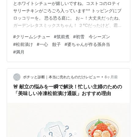
とホワイトシチューが嬉しいですね。コストコのロティ
サリーチキンがごろごろ入っています^^ トッピングにブ
ロッコリーを。 恐る恐る庭に。 お～！大丈夫だったね、
ガーデンレタスミックスちゃん！ ２℃だったけど、霜が
降りないと大丈夫ね。 早く食べてしまおうっと。 これは
#
クリームシチュー
#
筑前煮
#
初雪 今シーズン
クレマチス。 １０時ころ庭に出たら雪が舞っていまし
#
松前漬け
#
一心 餃子
#
婆ちゃんが作る孫弁当
た。 小さな小さなごみのような雪でした^^ 割り干し大根
#
満月
を１センチ幅に切って（３本目）松前漬けにプラスしま
した。 一個つまんだらピリッとしたからみと干して甘く
仕上がった味がミックスして美味しい。 食べた人はこの
大根がおいしいのよねー…
•
ポチッと診断｜本当に売れたものだけレビュー
8ヶ月前
🚨 献立の悩みを一瞬で解決！忙しい主婦のための
「美味しい冷凍松前漬け通販」おすすめ理由