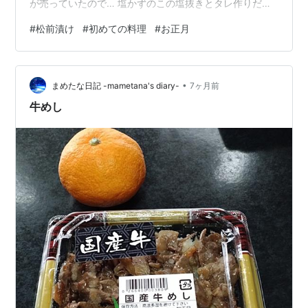
が売っていたので… 塩かずのこの塩抜きとタレ作りだけ
です昨晩から塩水で塩抜きをしていたので… タレを作
#
松前漬け
#
初めての料理
#
お正月
り、材料を合わせるだけ… すぐ終わってしまいました
(^◇^;)あとは「美味しくなぁ〜れ」と祈るだけ…(^^) 上
手くできてるといいなぁ〜♪もういくつ寝るとお正月〜♪♪
•
今日もお付き合いいただきありがとうございました(^^)
まめたな日記 -mametana's diary-
7ヶ月前
牛めし