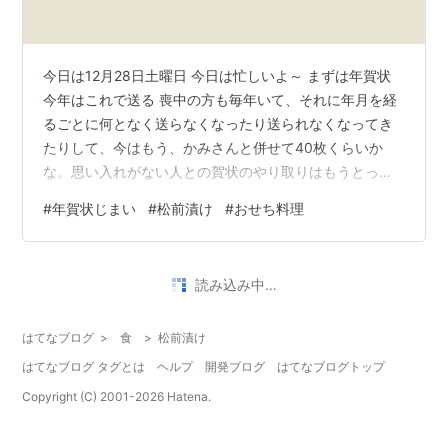
今日は12月28日土曜日 今日は忙しいよ～ まずは年賀状
今年はこれで送る 喪中の方も毎年いて、それに年月を経
るごとに何となく送らなくなったり送られなくなってき
たりして、今はもう、かみさんと併せて40枚くらいか
な。思い入れがない人との賀状のやり取りはもうとっく
に切れてるし。 Lineとか連絡先が分かっている人は年賀
#
年賀状じまい
#
松前漬け
#
おせち料理
状はもういいじゃんと思ったりして、普段やり取りもな
いのに年賀状だけつながってたってね。とか、思いつ
つ、でも薄いつながりでもあった方がいいじゃんとも思
•
ったり。 「年賀状じまい問題」はもう少し先送り。 次は
ウキウキ日和
3年前
今は誰も住んでいない1Fの掃除。親父とお袋と二人とも
おせち松前漬け 覚書き
死んじゃってね。今はもうだれも…
おせちの松前漬けの、覚書きです。 昆布とするめが細切
りになって売っている、松前の素を使いました。 塩数の
子は、まず４％の塩水で塩出しを一晩し、その後真水に