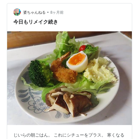
調理器を使ってます。 ①ニンジンと大根で 「紅白なま
•
す」です♪ ②松前漬けにも ニンジンを入れます。 数の子
婆ちゃんねる
8ヶ月前
がまだ買ってないので、とりあえず これだけです。 出来
今日もリメイク続き
上がった松…
じいらの朝ごはん。 これにシチューをプラス。 寒くなる