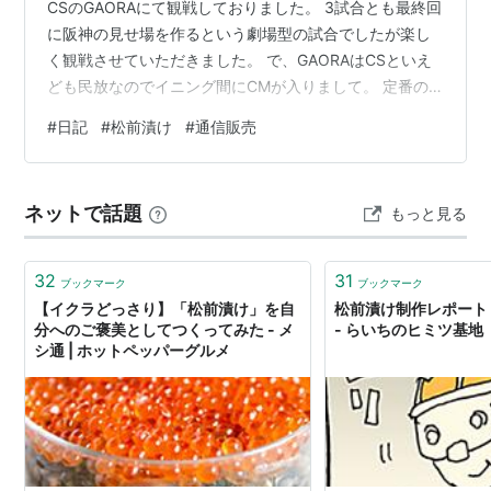
CSのGAORAにて観戦しておりました。 3試合とも最終回
に阪神の見せ場を作るという劇場型の試合でしたが楽し
く観戦させていただきました。 で、GAORAはCSといえ
ども民放なのでイニング間にCMが入りまして。 定番の
通販物のCMばかり流れて、大阪で有名などら焼きとかな
#
日記
#
松前漬け
#
通信販売
んかそんなのが流れてたんですが。 試合も終盤、8イニ
ング目に出てきたのが「数の子入り松前漬け」。しかも
総重量の70%が数の子の松前漬け。 多分こんなやつだっ
ネットで話題
もっと見る
たかと www.sunchoku-table.com (アフィリエイトでは
ないです) もうすね、70%数の子の松前漬けはもは…
32
31
ブックマーク
ブックマーク
【イクラどっさり】「松前漬け」を自
松前漬け制作レポート
分へのご褒美としてつくってみた - メ
- らいちのヒミツ基地
シ通 | ホットペッパーグルメ