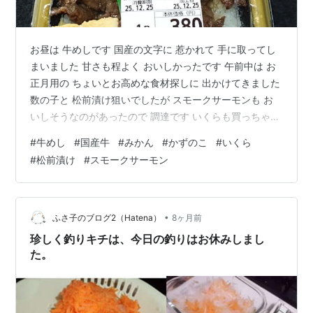
お昼は 牛めしです 国産の文字に 惹かれて 手に取ってし
まいました 甘さも程よく おいしかったです 午前中は お
正月用の ちょいとお高めな食材探しに 出かけてきました
数の子と 松前漬け狙いでしたが スモークサーモンも お
いしそうなのがあったので 調達です いくらも買っちゃ
う？ なんて思って行ったのですが 例年の倍くらいしてい
#
牛めし
#
国産牛
#
みかん
#
かずのこ
#
いくら
たので 今年はやめておきました あとは 近場のスーパー
#
松前漬け
#
スモークサーモン
で お花を買ったら お正月前の買い出しが 終了です この
数年 感じたことのない 穏やかな年末です ランキング参
加中ライフスタイル ランキング参加中雑談・日記を書き
たい人のグループ ランキング参加中食べ物 ランキング参
•
ふさ子のブログ2（Hatena）
8ヶ月前
加…
珍しく釣りキチは、今日の釣りはお休みしまし
た。