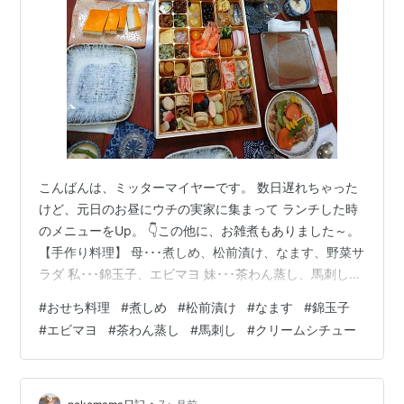
こんばんは、ミッターマイヤーです。 数日遅れちゃった
けど、元日のお昼にウチの実家に集まって ランチした時
のメニューをUp。 👇この他に、お雑煮もありました～。
【手作り料理】 母･･･煮しめ、松前漬け、なます、野菜サ
ラダ 私･･･錦玉子、エビマヨ 妹･･･茶わん蒸し、馬刺し
（購入） 義妹･･･お雑煮 どれも美味しかったけど、とて
#
おせち料理
#
煮しめ
#
松前漬け
#
なます
#
錦玉子
も６人では食べきれない量で、 残してしまった分はウ
#
エビマヨ
#
茶わん蒸し
#
馬刺し
#
クリームシチュー
チ、妹、弟夫婦で手分けして持って帰ることに､､､ ＊＊＊
＊＊＊＊＊＊＊＊＊＊＊＊＊＊＊＊＊＊＊＊＊＊＊＊＊
＊＊＊ そして、今日のウチの夕食のメニューは、クリー
ムシチュー。 ジャガイモ、タマネギ、ニンジン、しめ
•