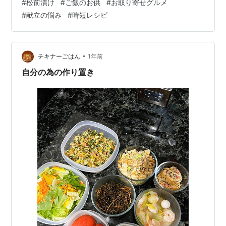
#
松前漬け
#
ご飯のお供
#
お取り寄せグルメ
たの悩みを一瞬で解決する、失敗しない「松前漬け 通販
#
献立の悩み
#
時短レシピ
冷凍 美味しい」選びをご紹介します。 🧂 手作りの手
間、スーパーの妥協から解放！失敗しない「美味しい冷
凍松前漬け通販」の選び方 「松前漬け」と聞くと、お正
月やお祝い事で食べる、少し敷居の高いイメージがある
•
チキナーごはん
1年前
かもしれません。 従来の方法には、こ…
自分の為の作り置き