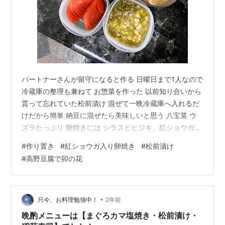
パートナーさんが留守になると作る 日曜日まで1人なので
冷蔵庫の整理も兼ねて お惣菜を作った 以前知り合いから
貰って忘れていた松前漬け 混ぜて一晩冷蔵庫へ入れるだ
けだから簡単 納豆に混ぜたら美味しいと思う 八宝菜 ウ
ズラたっぷり 卵焼きには シラスとヒジキ、紅ショウガを
入れて カブの葉を使い切ったチャーハン 高野豆腐を粉末
#
作り置き
#
紅ショウガ入り卵焼き
#
松前漬け
にして野菜と煮炒めた卯の花もどき 野菜サラダとトマト
#
高野豆腐で卯の花
オクラと大根おろしのなます酢和え 冷凍しているウニク
リームコロッケや 冷凍ご飯もあるし これで日曜日まで大
丈夫 ピリリとくる紅ショウガ味 生姜好きにはたまらない
🤭
•
只今、お料理勉強中！
2年前
晩酌メニューは【まぐろカマ塩焼き・松前漬け・