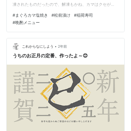
凍されたものだったので、解凍もかね、カマはクセがあ
ったりする事もあるので下処理で塩と生姜を入れ少し茹
#
まぐろカマ塩焼き
#
松前漬け
#
稲荷寿司
で上げ、茹で上がったら水気を切って塩を振りしばし放
#
晩酌メニュー
置後に魚焼きグリルで表面に焼き色が付くまで焼きまし
た。 塩ゆでしたこともあり、クセもなく、中までしっか
りと塩味が入り、酒の肴にはピッタリな味わいになりま
した！ 3日前に仕込んだ【松前漬け】は、数の子が味付
•
これからなにしよう
2年前
けだったので、基本の【松前漬け】レシピよ…
うちのお正月の定番、作ったよ～😊