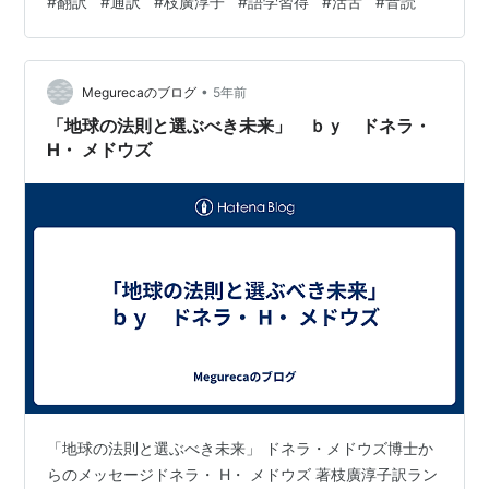
#
翻訳
#
通訳
#
枝廣淳子
#
語学習得
#
活舌
#
音読
なく、伝えるというのが重要。読みやすく魅力的な日本
語にする、かつ正確であること。 最初は直訳調だし、精
度もないかもしれない。 それは読解力を高めることによ
•
って、まず直訳でも正確なものに変える。 直訳で正確な
Megurecaのブログ
5年前
ことができるようになったら、次は表現力、誠実さ、自
「地球の法則と選ぶべき未来」 ｂｙ ドネラ・
己チェック力を磨いて…
H・ メドウズ
「地球の法則と選ぶべき未来」 ドネラ・メドウズ博士か
らのメッセージドネラ・ H・ メドウズ 著枝廣淳子訳ラン