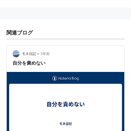
きで、なんでもできる!』、『環境ビジネスウィメン
――11人 成功の原点と輝く生き方』
*1
:
http://www.es-inc.jp/lib/mailnews/index.html
関連ブログ
•
モネ日記
3年前
自分を責めない