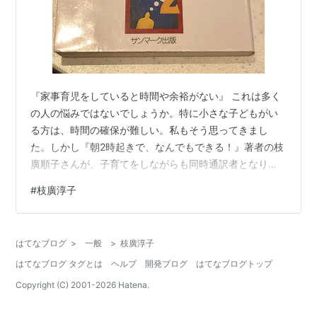
『家事育児をしていると時間や余裕がない』 これは多く
の人の悩みではないでしょうか。特に小さな子どもがい
る方は、時間の確保が難しい。私もそう思ってきまし
た。しかし『朝2時起きで、なんでもできる！』著者の枝
廣順子さんが、子育てをしながらも同時通訳者となり、
思いっきり仕事をしている姿を見て、工夫次第で自分の
#
枝廣淳子
やりたいことができることを学びました。 枝廣順子さん
とは 29歳までは、外人を見て逃げていたような日本人。
しかし２年間の米国生活をきっかけに「そうだ、英語を
はてなブログ
>
一般
>
枝廣淳子
しっかり勉強してこよう！」と思いつき英語の勉強をは
はてなブログ タグとは
ヘルプ
開発ブログ
はてなブログトップ
じめ、同時通訳者・翻訳者・環境ジャーナリストとな
る。『不都合な真実』（アル・ゴア氏著）の翻訳…
Copyright (C) 2001-
2026
Hatena.