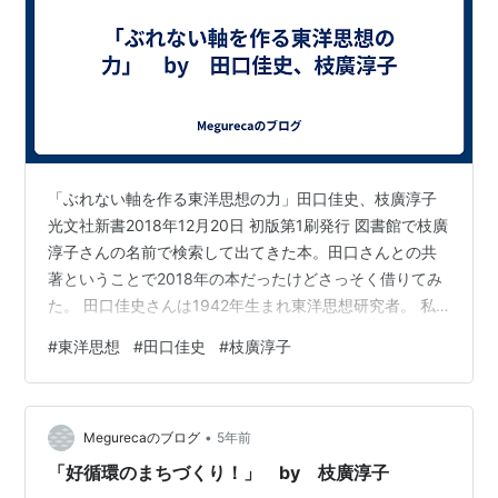
「ぶれない軸を作る東洋思想の力」田口佳史、枝廣淳子
光文社新書2018年12月20日 初版第1刷発行 図書館で枝廣
淳子さんの名前で検索して出てきた本。田口さんとの共
著ということで2018年の本だったけどさっそく借りてみ
た。 田口佳史さんは1942年生まれ東洋思想研究者。 私
が、彼の著書を初めて読んだのは、多分 「なぜ今世界の
#
東洋思想
#
田口佳史
#
枝廣淳子
ビジネスリーダーは東洋思想を学ぶのか」だったと思
う。とても共感した。 特に、「どんなに優れたビジネス
プランを作っても、実行する人に徳がなければうまくい
•
かない」というところ。そこにとても共感した。そんな
Megurecaのブログ
5年前
実態をま目の当たりにしていた時期だったからかもしれ
「好循環のまちづくり！」 by 枝廣淳子
ない・・・。 （話はそれる…