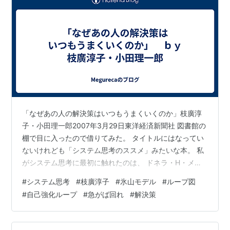
「なぜあの人の解決策はいつもうまくいくのか」枝廣淳
子・小田理一郎2007年3月29日東洋経済新聞社 図書館の
棚で目に入ったので借りてみた。 タイトルにはなってい
ないけれども「システム思考のススメ」みたいな本。 私
がシステム思考に最初に触れたのは、 ドネラ・H・メド
ウズさんの「世界はシステムで動く」（2015年1月 英治
#
システム思考
#
枝廣淳子
#
氷山モデル
#
ループ図
出版）。訳者が枝廣さんだった。昔の読書メモをみる
#
自己強化ループ
#
急がば回れ
#
解決策
と、なんで借りたかわすれた、と書いているのだが、た
くさんメモを書き残している。とても良い本だと思っ
た。 その時に、世のなかで起きていることのダイナミク