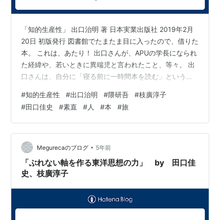
「知的生産性」 出口治明 著 日本実業出版社 2019年2月
20日 初版発行 図書館でたまたま目に入ったので、借りた
本。 これは、あたり！ 出口さんが、APUの学長になられ
た経緯や、若いときに異端児と言われたこと、等々。 出
口さんは、自分に「寝る前に一時間本を読む」というル
ールを若い頃から実践しているとのこと。 これまでに読
#
知的生産性
#
出口治明
#
隈研吾
#
枝廣淳子
んだ本は、１００００冊を越えていると思うと書かれて
#
田口佳史
#
素直
#
人
#
本
#
旅
いた。 １００００冊？！ 一日一冊読んで、一年で３６５
冊。 １０年でも、３６５０冊。。。 １００００冊読むの
は、２７．４年かかる計算・・・。 いや、すごい。 そり
ゃ、縦横無尽に、地球の端から端まで、時代の端から端
•
Megurecaのブログ
5年前
まで、、、話…
「ぶれない軸を作る東洋思想の力」 by 田口佳
史、枝廣淳子