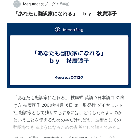
スを、「インフロー → ストック → アウトフロー」、と
•
Megurecaのブログ
5年前
いう実にシンプルに表現され…
「あなたも翻訳家になれる」 ｂｙ 枝廣淳子
「あなたも翻訳家になれる」 枝廣式 英語→日本語力 の磨
き方 枝廣淳子 2009年4月16日 第一刷発行 ダイヤモンド
社 翻訳家として独り立ちするには、どうしたらよいのか
ということを伝えるための本だけれども、技術としての
翻訳をできるようになるための参考として読んでみた。
枝廣さんの本だし。 翻訳とは、単に訳すということでは