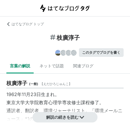
はてなブログ トップ
枝廣淳子
このタグでブログを書く
言葉の解説
ネットで話題
関連ブログ
枝廣淳子
(
一般
)
【
えだひろじゅんこ
】
1962年11月23日生まれ。
東京大学大学院教育心理学専攻修士課程修了。
通訳者、翻訳者、環境ジャーナリスト。「環境メールニ
解説の続きを読む
ュース」
*1
の発行者でもある。
著書『 枝廣淳子の回収ルートをたどる旅』、『朝2時起