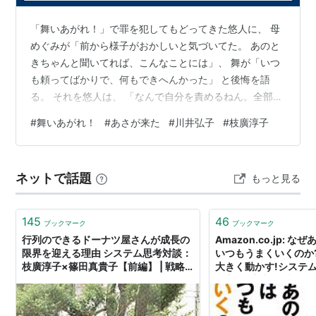
「舞いあがれ！」で罪を犯してもどってきた悠人に、 母
めぐみが「前から様子がおかしいと気づいてた。 あのと
きちゃんと聞いてれば、こんなことには」、 舞が「いつ
も頼ってばかりで、何もできへんかった」 と後悔を語
る。 それを悠人は、 「なんで自分を責めるねん。全部俺
のせいや」と言う。 悪い状況が起きたとき、 つい、自分
#
舞いあがれ！
#
あさが来た
#
川井弘子
#
枝廣淳子
の方を責めてしまうって、ありがちなこと。 まず自分を
責める心理は、 優しいもののようだけど、 前に進むこと
にはなるのかな？ 再放送してる「あさが来た」の中で、
ネットで話題
もっと見る
恨みから炭鉱を爆破させた松造に、 新次郎が、昔の因縁
から俺のせいだと力になろうとするのを、 あさは、それ
はちがう、と止める。 …
145
46
ブックマーク
ブックマーク
行列のできるドーナツ屋さんが成長の
Amazon.co.jp: 
限界を迎える理由 システム思考対談：
いつもうまくいくのか
枝廣淳子×篠田真貴子【前編】 | 戦略
大きく動かす!システ
｜DIAMOND ハーバード・ビジネス・
い方: 枝廣淳子, 小田理
レビュー