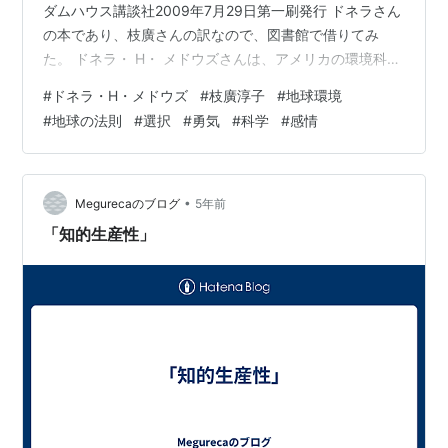
ダムハウス講談社2009年7月29日第一刷発行 ドネラさん
の本であり、枝廣さんの訳なので、図書館で借りてみ
た。 ドネラ・ H・ メドウズさんは、アメリカの環境科学
者。ダートマス大学環境研究プログラム助教授として、
#
ドネラ・H・メドウズ
#
枝廣淳子
#
地球環境
コンピュータモデルを使って社会、環境、エネルギー、
#
地球の法則
#
選択
#
勇気
#
科学
#
感情
農業などのシステムを研究した方。枝廣さんの訳本に、
「世界はシステムで動く」がある。2002年に亡く亡くな
られているのだが、枝廣さんが、彼女のメッセージを伝
えたいという思いで、2009年に出版されたのが本書。 い
•
Megurecaのブログ
5年前
くつかの彼女のエッセ…
「知的生産性」