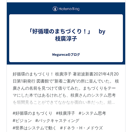
好循環のまちづくり！ 枝廣淳子 著岩波新書2021年4月20
日第1刷発行 図書館で”新着ご案内”の所に並んでいた。 枝
廣さんの名前を見つけて借りてみた。まちづくりをテー
マにした本ではあるけれども、枝廣さんのシステム思考
を垣間見ることができてなかなか面白い本だった。組織
運営という視点でも、勉強になった。 枝廣さん曰く、ま
#
好循環のまちづくり
#
枝廣淳子
#
システム思考
ちづくりにおいて大事なものは、その一つは共通のビジ
#
ビジョン
#
バックキャスティング
ョンをつくるということ。そしてシステム思考(つながり
#
世界はシステムで動く
#
ドネラ・H・メドウズ
をたどって現状の構造を理解する）で、つながりの好循