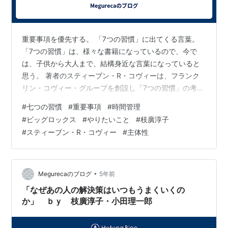
重要事項を優先する。 「7つの習慣」に出てくる言葉。
「7つの習慣」は、様々な書籍になっているので、今で
は、子供から大人まで、結構身近な言葉になっていると
思う。 著者のスティーブン・R・コヴィーは、フランク
リン・コヴィー・グループを創設し「7つの習慣」の考え
方を研修などを通じて、世界に広げてきた。フランクリ
#
七つの習慣
#
重要事項
#
時間管理
ン手帳も、一時、すごくはやった。 私は、こんな高い手
#
ビッグロックス
#
やりたいこと
#
枝廣淳子
帳使えるか！と思って、使ってないけど。 コヴィーさん
#
スティーブン・R・コヴィー
#
主体性
の言う、時間管理の大切さは、理解しているつもり。 私
の手元にあるのは、1997年9月17日の初版第32刷発行。
20年以上前に購入している。 読んでは、感心し、そうだ
そうしよう！とおもうのだ…
•
Megurecaのブログ
5年前
「なぜあの人の解決策はいつもうまくいくの
か」 ｂｙ 枝廣淳子・小田理一郎