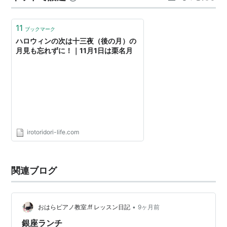
始まったのだけれど、ここは釘隠しがセミや松ぼっくり
だったり、欄干や軒先の模様が千鳥の型抜きだっ…
11
ブックマーク
ハロウィンの次は十三夜（後の月）の
月見も忘れずに！｜11月1日は栗名月
irotoridori-life.com
関連ブログ
•
おはらピアノ教室.ff レッスン日記
9ヶ月前
銀座ランチ