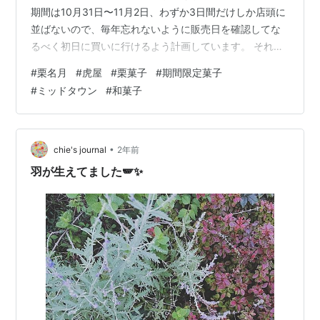
期間は10月31日〜11月2日、わずか3日間だけしか店頭に
並ばないので、毎年忘れないように販売日を確認してな
るべく初日に買いに行けるよう計画しています。 それほ
ど好きなお菓子なのです。本日（初日）、プレッセでお
#
栗名月
#
虎屋
#
栗菓子
#
期間限定菓子
買い物をしてからだったので、11時の開店から少し遅れ
#
ミッドタウン
#
和菓子
て到着。毎年早い時間であればたくさん並んでいるの
で、特に予約はしませんでした。 今年もまだまだたくさ
ん並んでいました！ちょうど栗粉餅や栗鹿の子が今日ま
でだったので、今年の食べ納めとそちらも。今年はいく
•
chie's journal
2年前
ついただいたか覚えていません（笑）他に…
羽が生えてました🪽✨