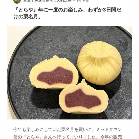
賞味しました。 これは平安時代以来のことで、 『延喜
お菓子を巡る暮らしの雑記帖
9ヶ月前
式』（大膳）には 「九月九日節料 生大豆＜五位已上二把
『とらや』年に一度のお楽しみ、わずか3日間だ
＞、 生栗子＜…
けの栗名月。
今年も楽しみにしていた栗名月を買いに、ミッドタウン
店の『とらや』さんへ行ってまいりました。今年の販売