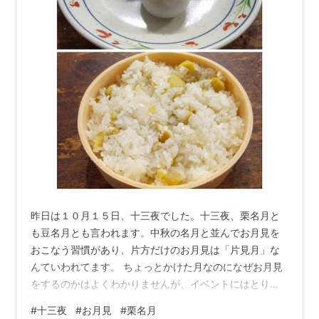
昨日は１０月１５日、十三夜でした。十三夜、栗名月と
も豆名月とも言われます。中秋の名月と並んでお月見を
おこなう習慣があり、片方だけのお月見は「片見月」な
んていわれてます。 ちょっとかけた月なのになぜお月見
をするのかはよくわかりませんが、イベントにはとりあ
えずのってみようという性格です。 栗ご飯と栗饅頭を準
#
十三夜
#
お月見
#
栗名月
備しました。 栗をむいて栗ご飯を作る根性はなかったの