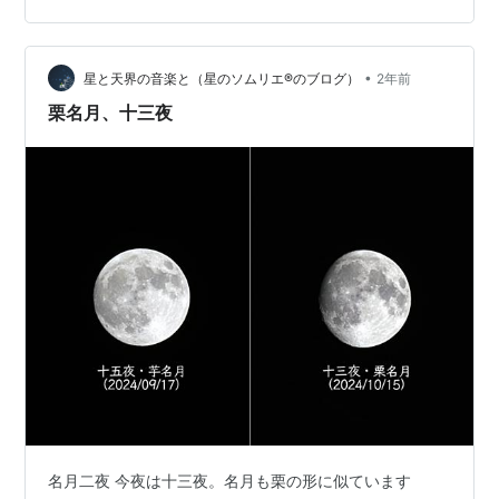
で、和菓子屋さんの栗ご飯を買ってきちゃいました。夕
ご飯に栗ご飯を食べて、ベランダにでて月を見ながら栗
•
饅頭をいただきました。例によってデッキチェアふんぞ
星と天界の音楽と（星のソムリエ®のブログ）
2年前
り返りながらです。アルコールも少しほしくなります。
栗名月、十三夜
夜になるとさすがに冷えてきたので、梅酒をお湯…
名月二夜 今夜は十三夜。名月も栗の形に似ています