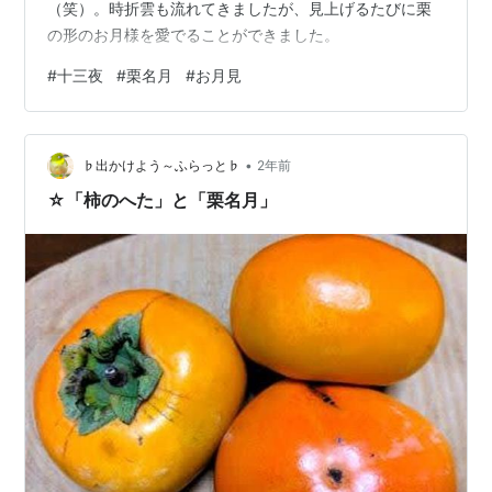
（笑）。時折雲も流れてきましたが、見上げるたびに栗
の形のお月様を愛でることができました。
#
十三夜
#
栗名月
#
お月見
•
♭出かけよう～ふらっと♭
2年前
☆「柿のへた」と「栗名月」