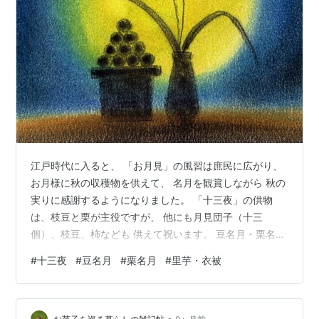
江戸時代に入ると、 「お月見」の風習は庶民に広がり、
お月様に秋の収穫物を供えて、 名月を観賞しながら 秋の
実りに感謝するようになりました。 「十三夜」の供物
は、枝豆と栗が主役ですが、 他にも月見団子（十三
個）、枝豆、柿なども 供えて祝います。 豆名月・栗名月
「芋名月」でもあった？ ススキ 月見団子 風変わりな風
#
十三夜
#
豆名月
#
栗名月
#
里芋・衣被
習も 豆名月・栗名月 「中秋の名月（十五夜）」が里芋を
多用して 「芋名月」と呼ばれるのに対して、 「十三夜」
は「豆名月｣ ｢栗名月」とも呼ばれ、 「枝豆」と「栗」を
•