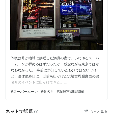
昨晩は月が地球に接近した満月の夜で、いわゆるスーパ
ームーンが拝めるはずだったが、残念ながら東京ではか
なわなかった。 事前に察知していたわけではないけれ
ど、連休最終日に、以前も出かけた浜離宮恩賜庭園の栗
名月のイベントに出かけてきた。
ki1823.hatenablog.com 今年は、船での雅楽演奏などは
#
スーパームーン
#
栗名月
#
浜離宮恩賜庭園
なかったので、事前申し込みして、有料のお月見特別ガ
イドツアーに参加してみた。通常は入れないお茶屋さん
のひとつに入れたり、庭園を歩きながら学芸員の方から
ネットで話題
もっと見る
説明が聞けるというもの。 松のお茶屋というところから