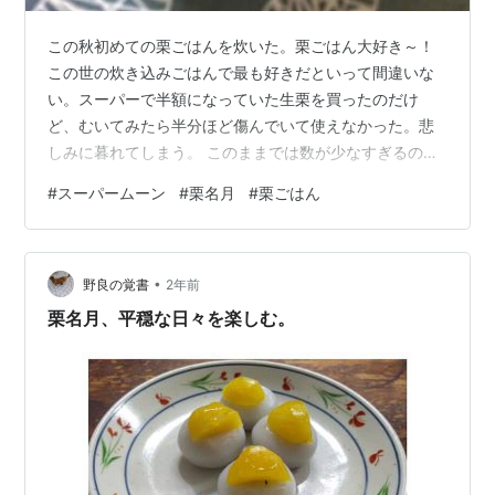
この秋初めての栗ごはんを炊いた。栗ごはん大好き～！
この世の炊き込みごはんで最も好きだといって間違いな
い。スーパーで半額になっていた生栗を買ったのだけ
ど、むいてみたら半分ほど傷んでいて使えなかった。悲
しみに暮れてしまう。 このままでは数が少なすぎるの
で、栗ごはん用の市販むき栗を追加。おかげで栗多めの
#
スーパームーン
#
栗名月
#
栗ごはん
豪華な見た目になった。炊きあがって初めて気づいたの
だが、むき栗は砂糖で調味されており甘露煮のような甘
さ。甘露煮はそれとしては好きだけど、栗ごはんに入れ
•
るべきものではないと思うんだよなー。自分でむいた生
野良の覚書
2年前
栗はナッツ感のある甘さとホクホク食感。調味むき栗は
栗名月、平穏な日々を楽しむ。
砂糖の甘さとさっくりした食感。これじゃないんだよ
な…