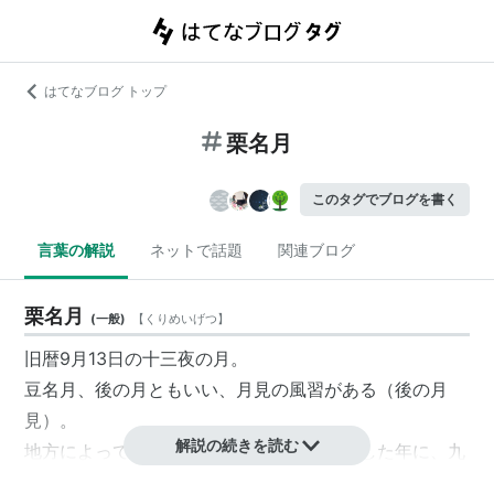
はてなブログ トップ
栗名月
このタグでブログを書く
言葉の解説
ネットで話題
関連ブログ
栗名月
(
一般
)
【
くりめいげつ
】
旧暦9月13日の十三夜の月。
豆名月
、後の月ともいい、月見の風習がある（後の月
見）。
解説の続きを読む
地方によっては、八月十五夜の名月を賞美した年に、九
月十三夜の月を見逃すことを、「片見月」と言って忌む