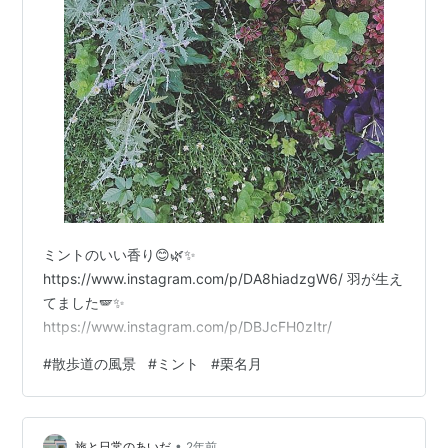
ミントのいい香り😊🌿✨
https://www.instagram.com/p/DA8hiadzgW6/ 羽が生え
てました🪽✨
https://www.instagram.com/p/DBJcFH0zItr/
#
散歩道の風景
#
ミント
#
栗名月
•
旅と日常のあいだ
2年前