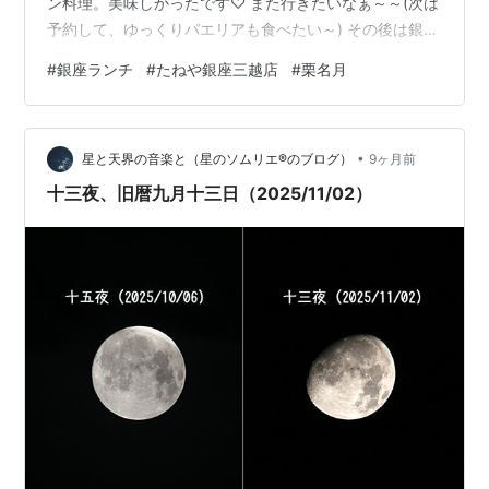
ン料理。美味しかったです♡ また行きたいなぁ～～(次は
予約して、ゆっくりパエリアも食べたい～) その後は銀座
散策。歩くのも程よい気温。 クリスマスツリーが飾られ
#
銀座ランチ
#
たねや銀座三越店
#
栗名月
ていたり、すっかりクリスマスムードでした。 しばし歩
いて、締めくくりは大好きなソフトクリーム。 昨日はか
ぼすソフト 美味しかった！ ＊＊ そして十三夜 東京はき
•
れいに見えました お供えをして、十三夜を楽しみまし
星と天界の音楽と（星のソムリエ®のブログ）
9ヶ月前
た。 たねや銀座三越店で購入した「栗名月」 ～11月2日
十三夜、旧暦九月十三日（2025/11/02）
のみ販売です～…