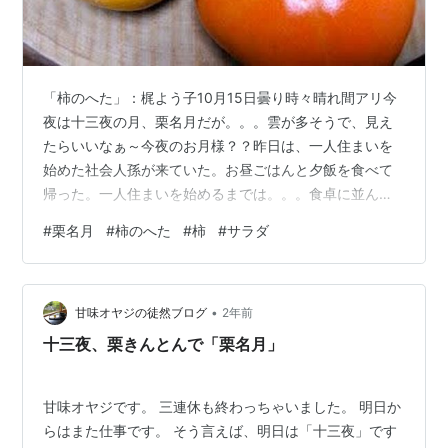
「柿のへた」：梶よう子10月15日曇り時々晴れ間アリ今
夜は十三夜の月、栗名月だが。。。雲が多そうで、見え
たらいいなぁ～今夜のお月様？？昨日は、一人住まいを
始めた社会人孫が来ていた。お昼ごはんと夕飯を食べて
帰った。一人住まいを始めるまでは。。。食卓に並んだ
ご飯の前で、「いただきます」「ごちそうさま」で終わ
#
栗名月
#
柿のへた
#
柿
#
サラダ
っていた。が、一人住まいだと「いただきます」の前に
は、買い物、食事全般の支度、「ごちそうさま」の後に
は、食器類の後片付け、ゴミの処理まで。。。分かって
•
はいたけれど、結構めんどうなことと実感したようだ。
甘味オヤジの徒然ブログ
2年前
(#^.^#)昨日、読み終えた本「柿のへた」。薬草栽培や生
十三夜、栗きんとんで「栗名月」
薬の精製に携わる小石川御薬園同心の水上…