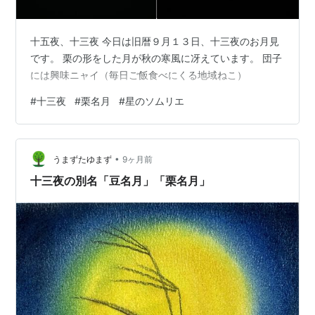
十五夜、十三夜 今日は旧暦９月１３日、十三夜のお月見
です。 栗の形をした月が秋の寒風に冴えています。 団子
には興味ニャイ（毎日ご飯食べにくる地域ねこ）
#
十三夜
#
栗名月
#
星のソムリエ
•
うまずたゆまず
9ヶ月前
十三夜の別名「豆名月」「栗名月」