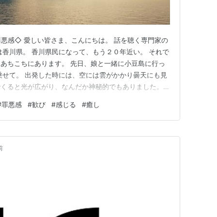
悪感◇ 愛しい皆さま、こんにちは。 話を聴く専門家の
は香川県。 香川県民になって、もう２０年近い。 それで
あちこちにあります。 先日、娘と一緒に小豆島に行っ
乗せて。 出発した時には、空には雲がかかり曇天にも見
でくると光が広がり、なんだか神秘的でもありました。
女性専用のゾーンの一番前の席に座っていたんですが、
#
罪悪感
#
歓び
#
感じる
#
癒し
人観光客が次から次へとポージングをしながら写真を撮っ
くてニコニコしなが…
前