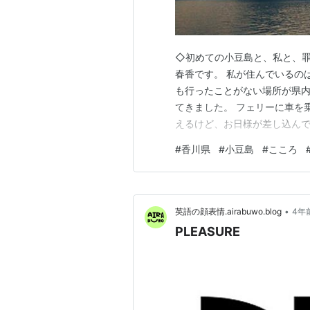
◇初めての小豆島と、私と、罪
春香です。 私が住んでいるの
も行ったことがない場所が県内
てきました。 フェリーに車を
えるけど、お日様が差し込ん
１時間ほどで小豆島に到着。 
#
香川県
#
小豆島
#
こころ
目の前の景色をバックに外国
ていた様子が、とても可愛らし
•
英語の顔表情.airabuwo.blog
4年
PLEASURE