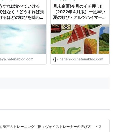
うすれば食べていける
月末企画❗️今月のイチ押し‼️
ではなく「どうすれば張
（2022年４月版）一足早い
けるほどの歓びを味わえ
夏の歓び - アルツハイマーと
」を軸にして生きる。 -
ともに〜おママの貼り絵日
や通信
記〜
baya.hatenablog.com
harienikki.hatenablog.com
•
心身声のトレーニング（旧：ヴォイストレーナーの選び方）
2