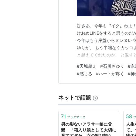
👆 さあ、今年も〝イク〟わよ
けおめLINEをすると思うのだが
今年はもう序盤からヌレヌレ 
ゆりが、 もう半端なくカッコ
と越えてくれたのか、 と返す
っ！」 と返ってきた。 そう
#
天城越え
#
石川さゆり
#
永
は絶賛歯痛中で、 正直、紅白ど
#
感じる
#
ハートが疼く
#
神
ハッとなった。 歯痛ごと…
ネットで話題
71
58
ブックマーク
男の影ないアラサー娘に父
人生
親 「箱入り娘として大切に
て。
育てすぎた。女の歓び知らず
物の