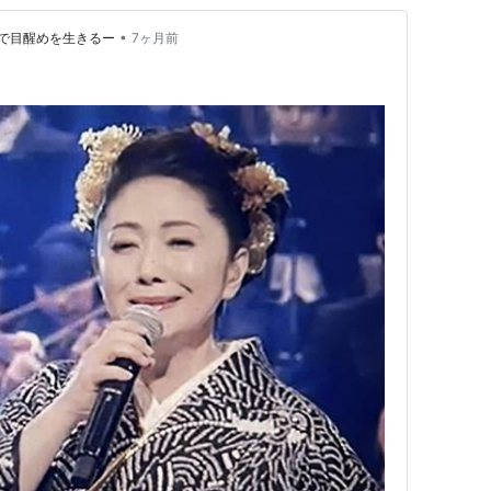
•
で目醒めを生きるー
7ヶ月前