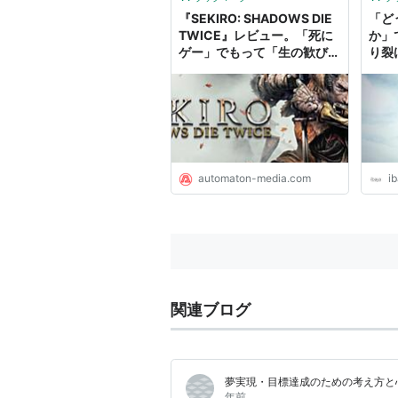
しくくらしていけるのに。 私自
『SEKIRO: SHADOWS DIE
「ど
身、編集...
TWICE』レビュー。「死に
か」
ゲー」でもって「生の歓び」
り裂
を体現する傑作 -
るか
AUTOMATON
いば
automaton-media.com
i
関連ブログ
夢実現・目標達成のための考え方と
年前