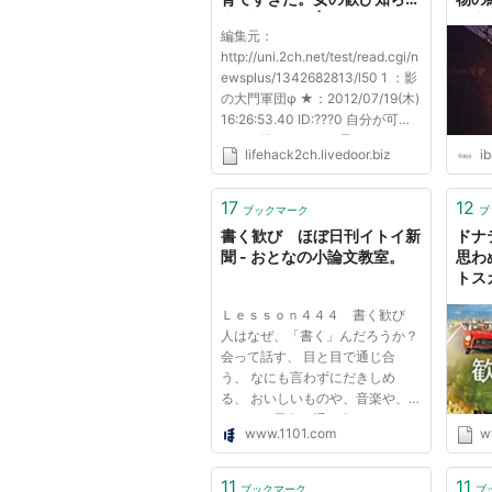
申し訳ない」 | ライフハック
の中
編集元：
ちゃんねる弐式
再び
http://uni.2ch.net/test/read.cgi/n
る。 
ewsplus/1342682813/l50 1 ：影
の大門軍団φ ★：2012/07/19(木)
16:26:53.40 ID:???0 自分が可愛
がった娘がどこかの男のものにな
lifehack2ch.livedoor.biz
i
ってしまう時、父親の心は乱れる
ものだが、 なかには“逆”の悩みを
抱えている父親も増えているとい
17
12
ブックマーク
ブ
う。 「ウチの次女はアラサーな
書く歓び ほぼ日刊イトイ新
ドナ
のに、まったく男...
聞 - おとなの小論文教室。
思わ
トスカ
画・
Ｌｅｓｓｏｎ４４４ 書く歓び
人はなぜ、「書く」んだろうか？
会って話す、 目と目で通じ合
う、 なにも言わずにだきしめ
る、 おいしいものや、音楽や、
きれいな景色で通じ合う‥‥、 コ
www.1101.com
w
ミュニケーションの方法なら、
ほかにいくらでもある。 文章な
んて１行も書かなくたって、 楽
11
11
ブックマーク
ブ