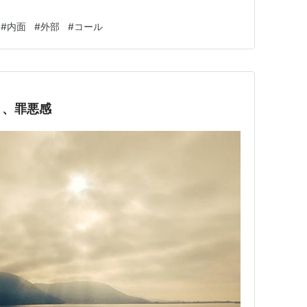
#
内面
#
外部
#
コール
と、罪悪感