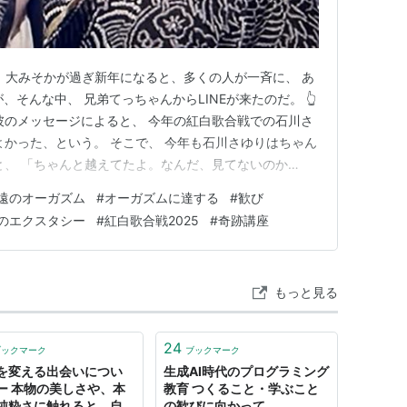
！ 大みそかが過ぎ新年になると、多くの人が一斉に、 あ
、そんな中、 兄弟てっちゃんからLINEが来たのだ。 👆
彼のメッセージによると、 今年の紅白歌合戦での石川さ
よかった、という。 そこで、 今年も石川さゆりはちゃん
と、 「ちゃんと越えてたよ。なんだ、見てないのか
なのだ、前回の記事でもお伝えしたように、 大みそかの僕
遠のオーガズム
#
オーガズムに達する
#
歓び
ころではなかった。 👆 ああ、来る来るぅ～っ！ そこで
のエクスタシー
#
紅白歌合戦2025
#
奇跡講座
もっと見る
24
ブックマーク
ブックマーク
を変える出会いについ
生成AI時代のプログラミング
ー 本物の美しさや、本
教育 つくること・学ぶこと
純粋さに触れると、自分
の歓びに向かって