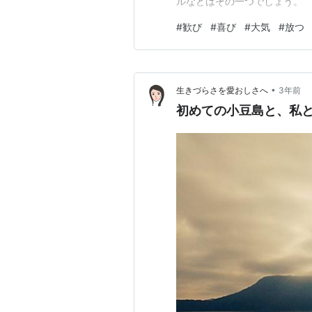
ルなどはその一つでしょう。
#
歓び
#
喜び
#
大気
#
放つ
•
生きづらさを愛おしさへ
3年前
初めての小豆島と、私