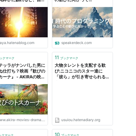
から失われていた何かが
/ProggrammingEducation
蘇るような歓びを覚え
InTheGenAIEra
- いばや通信
baya.hatenablog.com
speakerdeck.com
11
ックマーク
ブックマーク
テッラがナンパした男に
大物タレントを支配する歓
ぬ仕打ち？映画『歓びの
び:ニコニコのスター達に
ーナ』 - AKIRAの映
「彼ら」が引き寄せられる理
ドラマブログ
由 - バレエイメージ研究所日
誌
ww.akira-movies-drama.com
usuiou.hatenadiary.org
10
ックマーク
ブックマーク