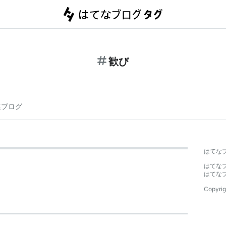
歓び
連ブログ
はてな
はてな
はてな
Copyrig