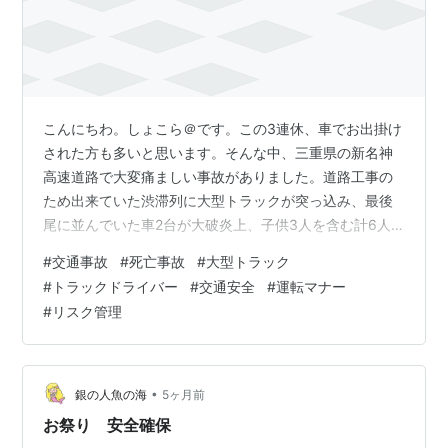
こんにちわ。しょこら＠です。この3連休、車でお出掛け
された方も多いと思います。そんな中、三重県の新名神
高速道路で大変痛ましい事故がありました。道路工事の
ため出来ていた渋滞列に大型トラックが突っ込み、最後
尾に並んでいた車2台が大破炎上、子供3人を含む計6人
がお亡くなりになられたというものです。この場を借り
#
交通事故
#
死亡事故
#
大型トラック
て謹んでご冥福をお祈り申し上げます。 news.tv-
#
トラックドライバー
#
交通安全
#
運転マナー
asahi.co.jp トラックを運転していたのは54歳の女性。20
#
リスク管理
年以上無事故で仕事ぶりも高く評価されているベテラン
ドライバーだったとの事。長距離輸送ではないとは言え
私も同じく大型車のハンドルを握る身、そして世代も近
いアラフィフ。決して他人…
•
銀の人魚の海
5ヶ月前
お祭り 安全確保