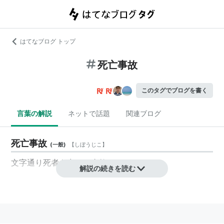
はてなブログ トップ
死亡事故
このタグでブログを書く
言葉の解説
ネットで話題
関連ブログ
死亡事故
(
一般
)
【
しぼうじこ
】
文字通り死者を出した事故。
解説の続きを読む