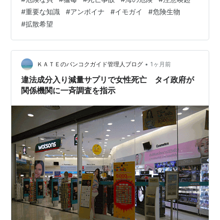
#
重要な知識
#
アンボイナ
#
イモガイ
#
危険生物
#
拡散希望
•
ＫＡＴＥのバンコクガイド管理人ブログ
1ヶ月前
違法成分入り減量サプリで女性死亡 タイ政府が
関係機関に一斉調査を指示