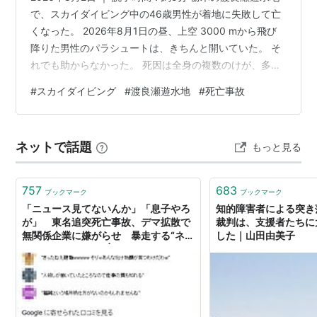
で、スカイダイビング中の46歳男性が着地に失敗して亡
くなった。 2026年8月1日の昼、上空 3000 mから飛び
降りた男性のパラシュートは、きちんと開いていた。 そ
れでも助からなかった。 死因は全身の複数のけが、多発
性外傷だった。 男性は 1000 回以上飛んだ経験があり、
#
スカイダイビング
#
渡良瀬遊水地
#
死亡事故
着地の際の操作を誤った可能性があるとして、警察が原
因を調べている。 傘が開いていたのに、なぜベテランが
命を落としたのか。 事故がなぜ起きたのかは、まだ確定
ネットで話題
もっと見る
していない。 この記事でわかること 渡良瀬遊水地で何が
起きたのか パラシュートは開いていた 千回飛んだ人が着
地…
757
683
ブックマーク
ブックマーク
「ニュース見てないんか」「息子やろ
知的障害者による突き
が」 東名追突死亡事故、デマ拡散で
裁判は、支援者たちに
無関係企業に嫌がらせ 暴走する“ネッ
した｜山田由美子
ト私刑”の恐ろしさ | ねとらぼ