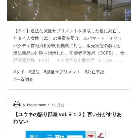
【タイ】違法な減量サプリメントを摂取した後に死亡し
たタイ人女性（25）の事案を受け、スパマート・イサラ
パクディ首相府相が関係機関に対し、販売実態の解明と
違法商品の排除を指示した。消費者保護局（OCPB）、食
品医薬品局（FDA）、タイ電子取引開発庁（ETDA）、警
察などが共同で販売者の特定を急いでいる。 タイ人女性
#
タイ
#
違法
#
減量サプリメント
#
死亡事故
はバンコク都内のコーヒーチェーン「アマゾン」に勤務
#
一斉調査
し、ネットで購入した減量サプリを摂取後、6月20日に
急死したと報じられている。司法解剖で、摂取したサプ
リから食品への使用が禁止されている有害成分シブトラ
ミンが検出された。首相府は、同様の減量サプリが一部
•
y-blog’s room
3ヶ月前
オンラインで依然販売されていること…
【ユウキの語り部屋 vol.９１２】言い分がすりあ
わない