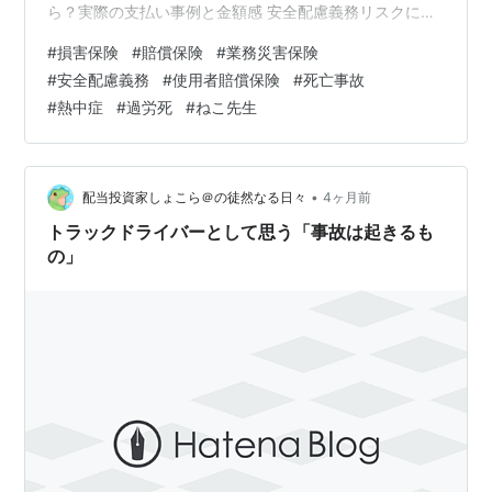
ら？実際の支払い事例と金額感 安全配慮義務リスクに備
える保険とは？ どの保険に付けられる？具体的な補償の
#
損害保険
#
賠償保険
#
業務災害保険
仕組み 取り扱い保険会社一覧（国内主要） 経営者が今す
#
安全配慮義務
#
使用者賠償保険
#
死亡事故
ぐやるべき3つの対策 なぜ今「安全配慮義務」が企業経
#
熱中症
#
過労死
#
ねこ先生
営のリスクになるのか 近年、企業に対する責任は大きく
変わっています。単に「事故を起こさない」だけでは不
十分で、「事故を防ぐ努力をしていたか」が問われる時
代です。 特に、労災やハラスメ…
•
配当投資家しょこら＠の徒然なる日々
4ヶ月前
トラックドライバーとして思う「事故は起きるも
の」