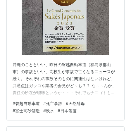
沖縄のことといい、昨日の磐越自動車道（福島県郡山
市）の事故といい、高校生が事故で亡くなるニュースが
続く。それぞれの事故そのものに関連性はないけれど、
共通点はガッコや業者の会見がど～も？？ な～～んか、
責任の所在が曖昧というか・・・それでもナニゴトも起
こらずに今まで行ってきたのかもしれないけれど・・・
#
磐越自動車道
#
死亡事故
#
天然酵母
ナニゴトかが起こるなんて稀だから、そういう想定はし
#
富士高砂酒造
#
軟水
#
日本酒度
なくてもイイのだろう・・・か？ なぁ・・・。 こういう
コトって、万が一を想定して慎重論を展開すると嫌われ
たりするからねぇ。 ワガハイは慎重論派なんで、これま