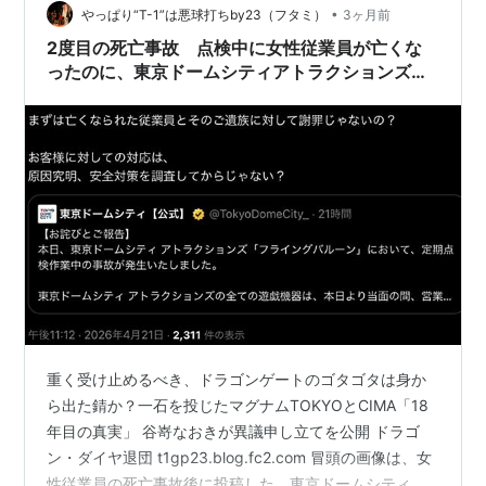
で生きてきた中でも何度となく意見を却下されてきたの
•
やっぱり“T-1”は悪球打ちby23（フタミ）
3ヶ月前
だった。そして「ナニも起こらなかったじゃね～…
2度目の死亡事故 点検中に女性従業員が亡くな
ったのに、東京ドームシティアトラクションズと
東京ドームシティ公式Xは遺族への謝罪のコメン
トはなかった インスタは投稿なし 責任重大
重く受け止めるべき、ドラゴンゲートのゴタゴタは身か
ら出た錆か？一石を投じたマグナムTOKYOとCIMA「18
年目の真実」 谷嵜なおきが異議申し立てを公開 ドラゴ
ン・ダイヤ退団 t1gp23.blog.fc2.com 冒頭の画像は、女
性従業員の死亡事故後に投稿した、東京ドームシティ公