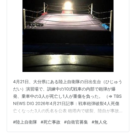
4月21日、大分県にある陸上自衛隊の日出生台（ひじゅう
だい）演習場で、訓練中の10式戦車の内部で砲弾が爆
発、乗車中の3人が死亡し1人が重傷を負った。 （⇒ TBS
NEWS DIG 2026年4月21日記事：戦車砲弾破裂4人死傷
亡くなった3人の氏名を公表 砲塔内で破裂、陸自が事故
調査委員会を設置へ 大分・日出生台演習場） 軍隊が訓練
#
陸上自衛隊
#
死亡事故
#
自衛官募集
#
無人化
中の死亡事故というのは、ままある。 戦車の中で自分の
砲弾が爆発するというのも、特に本物の戦闘中であれば