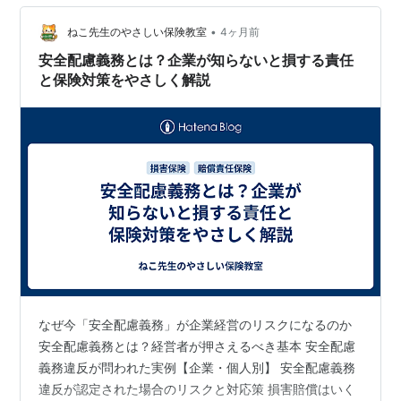
――少なくとも第二次大戦中では――いかにも起こりそ
•
うではある。 しかし現代の自衛隊での訓練中にそのよう
ねこ先生のやさしい保険教室
4ヶ月前
なことが起こるとは、私は初めて聞いた気がする。 10式
安全配慮義務とは？企業が知らないと損する責任
戦車は…
と保険対策をやさしく解説
なぜ今「安全配慮義務」が企業経営のリスクになるのか
安全配慮義務とは？経営者が押さえるべき基本 安全配慮
義務違反が問われた実例【企業・個人別】 安全配慮義務
違反が認定された場合のリスクと対応策 損害賠償はいく