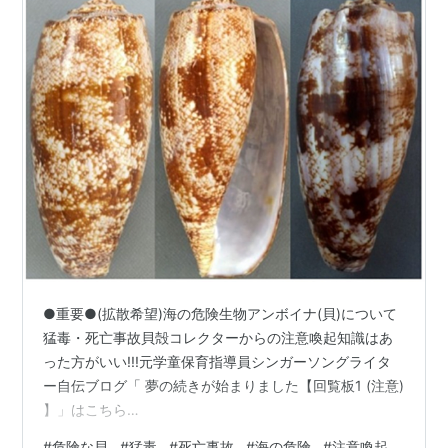
●重要●(拡散希望)海の危険生物アンボイナ(貝)について
猛毒・死亡事故貝殻コレクターからの注意喚起知識はあ
った方がいい!!!元学童保育指導員シンガーソングライタ
ー自伝ブログ「 夢の続きが始まりました【回覧板1 (注意)
】」はこちら
↓https://odsvo.muragon.com/entry/154.html
#
危険な貝
#
猛毒
#
死亡事故
#
海の危険
#
注意喚起