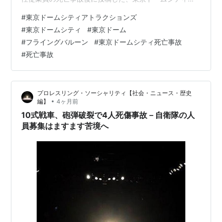
式X（旧ツイッター）。 亡くられた方への謝罪の言葉が
#
東京ドームシティアトラクションズ
なかったため、ユーザーが「亡くなられた従業員とその
#
東京ドームシティ
#
東京ドーム
ご遺族に対して謝罪じゃないの？」と苦言を呈した。 4
#
フライングバルーン
#
東京ドームシティ死亡事故
月21日、東京ドームシティアトラクションズで、女性作
#
死亡事故
業員が脚立に乗って遊具の点検作業をしていたところ、
落下してきた遊具に挟まれ、死亡する事故が発生した。
東京ドーム…
プロレスリング・ソーシャリティ【社会・ニュース・歴史
•
編】
4ヶ月前
10式戦車、砲弾破裂で4人死傷事故－自衛隊の人
員募集はますます苦境へ