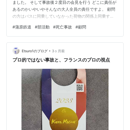
ました。 そして事故後２度目の会見を行う どこに責任が
あるのかいやいやそんなの大人全員の責任ですよ。 顧問
の方はバスに同乗していなかった荷物の関係上同乗する
ことができなかった そしてこのバスの運転手は問題あり
#
蒲原鉄道
#
部活動
#
死亡事故
#
顧問
でもこのバスの運転手が無色ここが問題ですよね。アル
バイトで高校生の子たちの命を預かったわけですよ。 た
だこのバス会社も問題ですね。 バスの依頼した経緯個々
•
の相違責任の所在を明らかにしない。 ただ今回の一件で
Etsuro1のブログ
3ヶ月前
個々のバス会社は使うべきではない。 蒲原鉄道が完全に
プロ的ではない事故と、フランスのプロの視点
悪いバスの運転手をこうして バ…