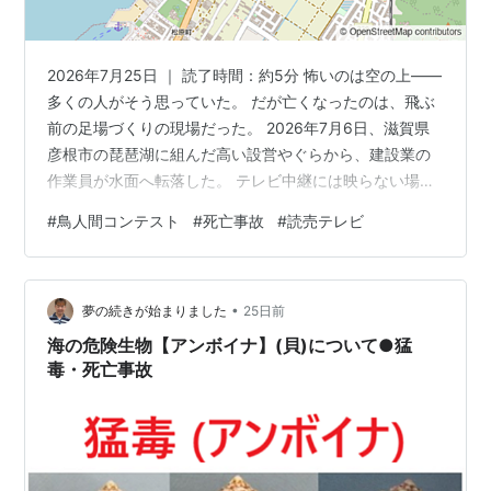
2026年7月25日 ｜ 読了時間：約5分 怖いのは空の上——
多くの人がそう思っていた。 だが亡くなったのは、飛ぶ
前の足場づくりの現場だった。 2026年7月6日、滋賀県
彦根市の琵琶湖に組んだ高い設営やぐらから、建設業の
作業員が水面へ転落した。 テレビ中継には映らない場所
で起きた事故だ。 転落したのは 上野高広さん （59）。
#
鳥人間コンテスト
#
死亡事故
#
読売テレビ
搬送先で死亡が確認され、司法解剖の結果は 外傷性ショ
ック死 （体を強く打った衝撃で全身の血の巡りが保てな
くなり亡くなること）だった。 ただし、なぜ落ちたのか
•
は今も警察が調べている。 ヘルメットも安全ベルトも着
夢の続きが始まりました
25日前
けていた——その事実だけを、まず置いておく。 この状
海の危険生物【アンボイナ】(貝)について●猛
態で、大会…
毒・死亡事故