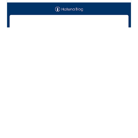
新聞から。先日書いた、岡山で3人が意識不明の裸祭りか
ら。 一人は意識が回復した。 今後のルールをどうする
か、検討したいとある。そうでしょう。 来年以降は中止
を含め検討すると。 87年、07年にも死亡事故が起きてい
る。 他にもだんじり祭りは3回死亡事故発生。 同じ岡山
の勝山けんかだんじりでも一人死亡。 長野御柱祭りでも
#
各地のお祭り
#
死亡事故
一人死亡。福岡では参加者が死亡と、いくつかある。 死
んでもしたいなら続ければいい。祭りのご利益を信じて
いるなら ルールより、まず出たい人の方が多いだろう。