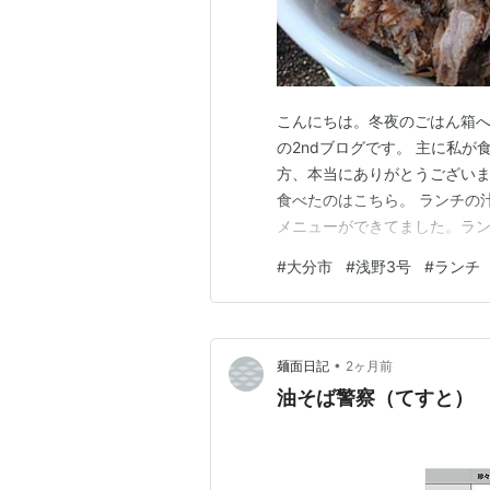
こんにちは。冬夜のごはん箱へ
の2ndブログです。 主に私が
方、本当にありがとうございま
食べたのはこちら。 ランチの
メニューができてました。ラ
し少なめの150g。ランチ以外
#
大分市
#
浅野3号
#
ランチ
は、野菜マシの脂普通、ニンニ
ヨネーズ少し、つけました。 
•
麺面日記
2ヶ月前
油そば警察（てすと）