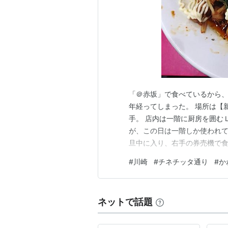
「＠赤坂」で食べているから
年経ってしまった。 場所は【
手。 店内は一階に厨房を囲む
が、この日は一階しか使われてな
旦中に入り、右手の券売機で食
って出るまでの来客は七。 11
#
川崎
#
チネチッタ通り
#
か
姜だけをお願いする。 11:4
一ロットで回しているよう。 
ネットで話題