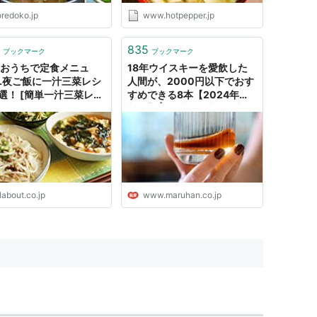
oredoko.jp
www.hotpepper.jp
835
ブックマーク
ブックマーク
分おうちで定食メニュ
18年ウイスキーを愛飲した
…夜ご飯に一汁三菜レシ
人間が、2000円以下でおす
2選！ [簡単一汁三菜レシ
すめできる8本【2024年最
ll About
新版】 | 偏愛・脳汁で日常を
熱くするメディア ヲトナ基
地
labout.co.jp
www.maruhan.co.jp