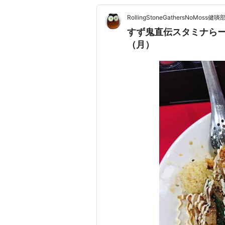
RollingStoneGathersNoMoss健啖
すず鬼直伝スタミナらーめ
（月）