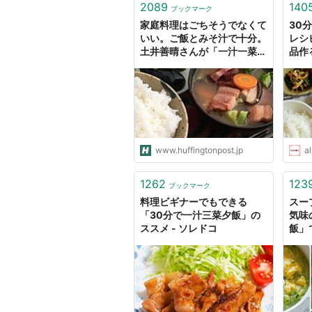
2089
140
ブックマーク
家庭料理はごちそうでなくて
30
いい。ご飯とみそ汁で十分。
レシ
土井善晴さんが「一汁一菜」
品作
を勧める理由
ピ] A
www.huffingtonpost.jp
al
1262
123
ブックマーク
料理ビギナーでもできる
スー
「30分で一汁三菜夕飯」の
気味
ススメ - ソレドコ
飯」
- ソ