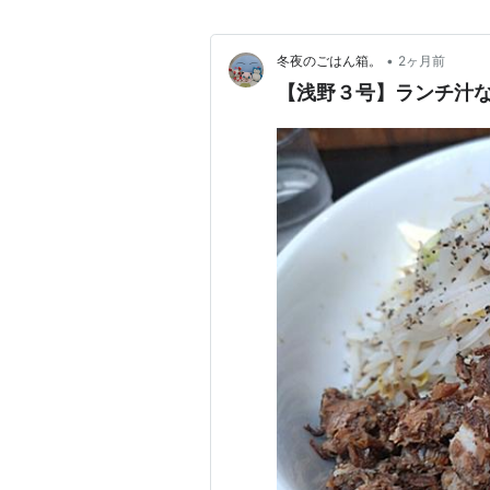
•
冬夜のごはん箱。
2ヶ月前
【浅野３号】ランチ汁