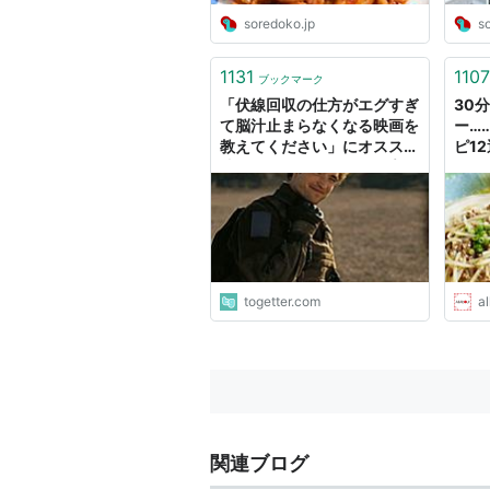
soredoko.jp
s
1131
1107
ブックマーク
「伏線回収の仕方がエグすぎ
30
て脳汁止まらなくなる映画を
ー…
教えてください」にオススメ
ピ1
映画続々 「TENET」「プリ
ピ] A
デスティネーション」他
togetter.com
al
関連ブログ