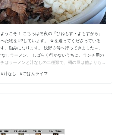
ようこそ！ こちらは冬夜の『ひねもす・よもすがら』
食べた物をUPしています。 ☆を送ってくださっている
す。励みになります。 浅野３号へ行ってきました～。
汁なしラーメン。 しばらく行かないうちに、ランチ用の
ンチはラーメンと汁なしの二種類で、麺の量は他よりも少
だと、麺の量は200gになるようです。 ちなみにこちら
#
汁なし
#
ごはんライフ
ク無しにしてます。それからオプションで 生姜少し マ
標準では付い…