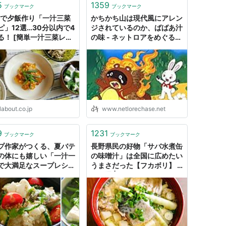
5
1359
ブックマーク
ブックマーク
分で夕飯作り「一汁三菜
かちかち山は現代風にアレン
ピ」12選…30分以内で4
ジされているのか、ばばあ汁
る！ [簡単一汁三菜レシ
の味 - ネットロアをめぐる冒
ll About
険
labout.co.jp
www.netlorechase.net
9
1231
ブックマーク
ブックマーク
プ作家がつくる、夏バテ
長野県民の好物「サバ水煮缶
の体にも嬉しい「一汁一
の味噌汁」は全国に広めたい
で大満足なスープレシピ
うまさだった【フカボリ】 -
レドコ
メシ通 | ホットペッパーグル
メ