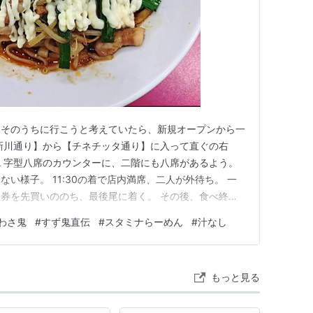
、そのうちに行こうと考えていたら、新規オープンから一
新川通り】から【チネチッタ通り】に入って直ぐの右
Ｌ字型八席のカウンターに、二階にも八席があるよう。
い様子。 11:30の着で店内満席、二人が外待ち。 一
券を先買いののち、最後尾に着く。 その後、食べ終わ
:33に店員さんが出て来て食券徴取～トッピング確認。生
わさ鬼
#
すず鬼直伝
#
スタミナらーめん
#
汁なし
0には先頭の四名が中に招き入れられる。 どうやら四人を
食したのは…
もっと見る