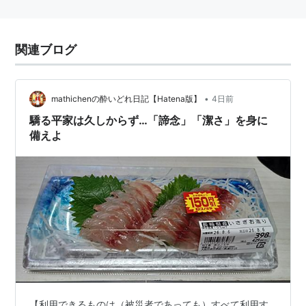
関連ブログ
•
mathichenの酔いどれ日記【Hatena版】
4日前
驕る平家は久しからず…「諦念」「潔さ」を身に
備えよ
【利用できるものは（被災者であっても）すべて利用す