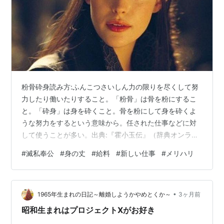
粉骨砕身読み方:ふんこつさいしん力の限りを尽くして努
力したり働いたりすること。「粉骨」は骨を粉にするこ
と。「砕身」は身を砕くこと。骨を粉にして身を砕くよ
うな努力をするという意味から。任された仕事などに対
して使うことが多い。出典:『霍小玉伝』（辞典オンライ
ンより） これが限度を超えると”滅私奉公”になるのでし
#
滅私奉公
#
身の丈
#
給料
#
新しい仕事
#
メリハリ
ょうか？ 新しい仕事に就いたときなど自分の力不足が明
らかなときは私でさえ、一時的にはそうなります。で
も、何年経ってもそうしている人を見るとどこか違う気
•
がするんです。 その中の何割かはけっこうな給料をもら
1965年生まれの日記～離婚しようかやめとくか～
3ヶ月前
っている手前そうせざるを得ないのでしょうが、それに
昭和生まれはプロジェクトXがお好き
したって、身の丈に合わないポストがそもそ…