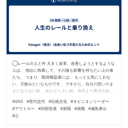
◯レールの上と外 大きく改革、改善しようとするような
人は、 地位に執着して、その後も影響を持ちたい上の者
たち、 つまり、既得権益者には、 もっとも気にくわな
い、天敵みたいなものです。 ですから、自分の思いのま
まにならない奴、 めんどくさい奴、自分より実力のある
奴は、 後任に選ばれなかったのです。 選ばなかった、い
#
SNS
#
世代交代
#
伝統文化
#
オピニオンリーダー
や、選べなくなったのです。 そこが、団塊の世代の器の
#
アウトロー
#
内部告発
#
派閥
#
就職
#
滅私奉公
狭いところでした。 団塊論で、以前に詳しく分析しまし
#
公
た。 そこまでの世代では、まだ日本や組織の将来のため
に、私情を捨てて、人物を選んだのです。 むしろ、自分