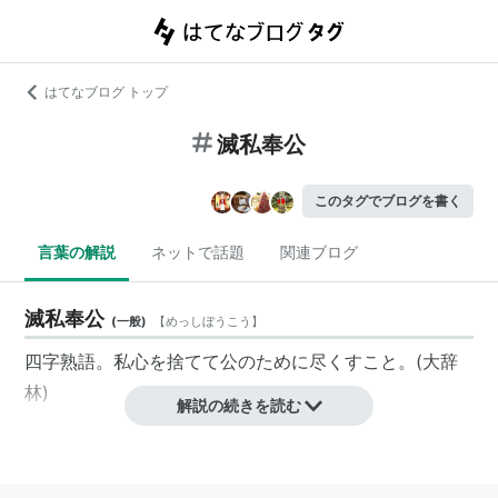
はてなブログ トップ
滅私奉公
このタグでブログを書く
言葉の解説
ネットで話題
関連ブログ
滅私奉公
(
一般
)
【
めっしぼうこう
】
四字熟語
。私心を捨てて公のために尽くすこと。(大辞
林)
解説の続きを読む