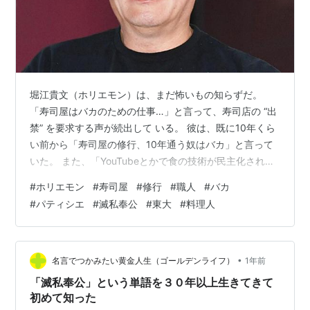
堀江貴文（ホリエモン）は、まだ怖いもの知らずだ。
「寿司屋はバカのための仕事…」と言って、寿司店の “出
禁” を要求する声が続出して いる。 彼は、既に10年くら
い前から「寿司屋の修行、10年通う奴はバカ」と言って
いた。 また、「YouTubeとかで食の技術が民主化され
た」という持論もあった。 かねてから、「店で何十年も
#
ホリエモン
#
寿司屋
#
修行
#
職人
#
バカ
修行するのではなく、数カ月の集中研修で寿司の技術を
#
パティシエ
#
滅私奉公
#
東大
#
料理人
習得できる」という “修行不要論” を唱えていた。 「バ
カ」と言ってはまずいが、持論は一定の真理や説得力を
持っている。 今までの日本の料理人の修行というのはほ
とんど無給で、初めの３年は皿洗いというような厳しい
•
名言でつかみたい黄金人生（ゴールデンライフ）
1年前
ものだった。 親方と…
「滅私奉公」という単語を３０年以上生きてきて
初めて知った