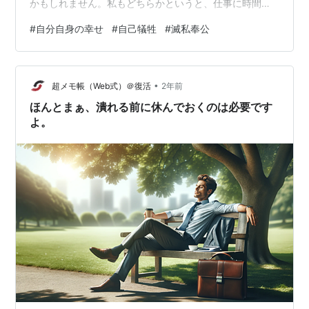
かもしれません。私もどちらかというと、仕事に時間を
とられがちで、なかなかやりたいことに時間を避けない
#
自分自身の幸せ
#
自己犠牲
#
滅私奉公
傾向があるなと思い、こんなことを書いています。もち
ろん、誰からのために頑張ることは良いことだと思いま
す。社会的にも評価されることでしょう。本人が望んで
•
やっているなら、問題ないと思います。 ですが、自分自
超メモ帳（Web式）＠復活
2年前
身の幸せを後回しにして、誰かのために頑張るのは、な
ほんとまぁ、潰れる前に休んでおくのは必要です
んか違うと思いませんか？本来なら、自分がやりた…
よ。