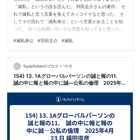
「滅私」という小説を読んだ。 羽田圭介さんの著作。 そ
れで滅私と言う言葉を覚えてカッコイイなと思った。 そ
してその流れで「滅私奉公」という言葉があることを知
った。 ぼくは結構いろいろな言葉を知ってると思ったけ
ど、そうでもなかったらしい。 それともこの「滅私奉
#
滅私奉公
#
羽田圭介
#
滅私
公」という言葉が現代のコンプライアンスに引っかかり
かねない言葉で。 だからあまり聞かなじみのない言葉だ
ったかな？(笑) 「滅私」という字面は強烈でメッセージ
•
性が強い。 自己犠牲の面で批判されかねない。 ただ、
fuyanfutianのブログ
1年前
「滅私奉公」という言葉じたいは人生やビジネスの理念
154) 13. 1Aグローバルパーソンの誠と報の11.
としては良いと思う。 ビジネスに…
誠の中に報と報の中に誠―公私の倫理 2025年4
月23 日 福田復彦