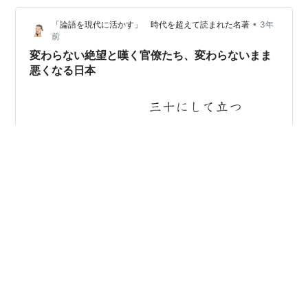
の理解の及ばぬ奴、変わった奴、言うことを全くきかな
•
「論語を現代に活かす」 時代を超えて読まれた名著
3年
い奴を引き上げる器量があった…
前
変わらない絶望と嘆く官僚たち、変わらないまま
悪くなる日本