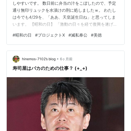
しやすいです。 数日前に弁当の汁をこぼしたので、予定
通り無印リュックを水漬けの刑に処しましたｗ。 わたし
は今でも4/29を、「ああ、天皇誕生日ね」と思ってしま
います。 【昭和の日】 「激動の日々を経て復興を遂げた
昭和の時代を顧み、国の将来に思いを致す」 ネットフリ
#
昭和の日
#
プロジェクトX
#
滅私奉公
#
美徳
ックスの細木数子のドラマのシーンに、 「いつ次の食い
物にありつけかわからない、それがどれほどの恐怖か」
というセリフがありましたが、そういう時代だったんで
•
すよね。 わたしもよく見ている、NHKの「プロジェクト
hinemos-7102’s blog
6ヶ月前
Ｘ」。 昭和時代の人間には、特に受けがいいとか（と何
寿司屋はバカのための仕事？ (+_+)
かで見た）。 「深夜まで骨…