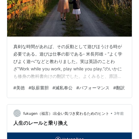
真剣な時間があれば、その反動として遊びほうける時が
必要である。遊びは仕事の影である- 米長邦雄 - ”よく学
びよく遊べ”などと教わりました。実は英語のことわ
ざ”Work while you work, play while you play.”のいかに
も修身の教科書向けの翻訳でした。よくみると、原語
に”よく”にあたる単語は無いですね。直訳するなら”働く
#
美徳
#
臥薪嘗胆
#
滅私奉公
#
パフォーマンス
#
翻訳
ときは働いて、遊ぶときは遊びなさい”といったところで
しょうか？ 昔は、勤勉実直、臥薪嘗胆、滅私奉公、欲し
がりません～、、が美徳でしたがこの頃では”最高のパフ
•
ォーマンスで”が流行なので”よく学びたかったら、よく遊
fukugen（福言）:出会い気づき変わるためのヒント
3年前
ぶほうが有利です”といった感じに訳さ…
人生のレールと乗り換え