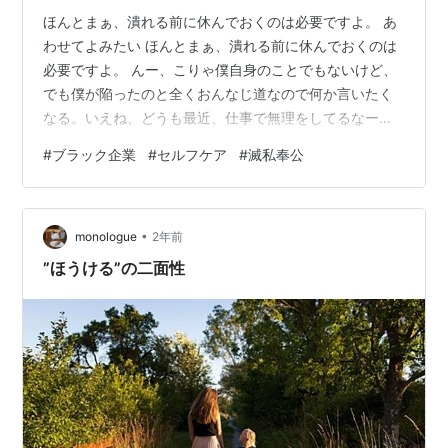
ほんとまぁ、潰れる前に休んでおくのは必要ですよ。 あ
わせてよみたい ほんとまぁ、潰れる前に休んでおくのは
必要ですよ。 んー、こりゃ僕自身のことでもないけど、
でも僕が陥ったのと全くおんなじ道なので何か言いたく
なる。いえね、どうも最近、仕事で無理をしてるなーと
思うブログ仲間がいるんだけど、あまり差し出がましい
#
ブラック企業
#
セルフケア
#
滅私奉公
ことを言うのもアドバイス罪でギルティだ。 どうにも僕
はコミュニケーションのスタイルとしては「人は人、自
分は自分、されど仲良し」でやらせてもらっている。本
•
質的なところで人間というのは完璧には分かり合えない
monologue
2年前
と思ってるし、その空隙についてはお互いの協力で乗り
”ほうける”の二面性
越えるしかないと思う。僕はコミュニケーショ…