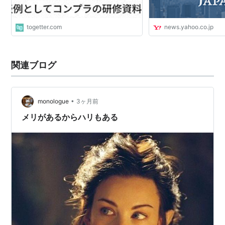
togetter.com
news.yahoo.co.jp
関連ブログ
•
monologue
3ヶ月前
メリがあるからハリもある