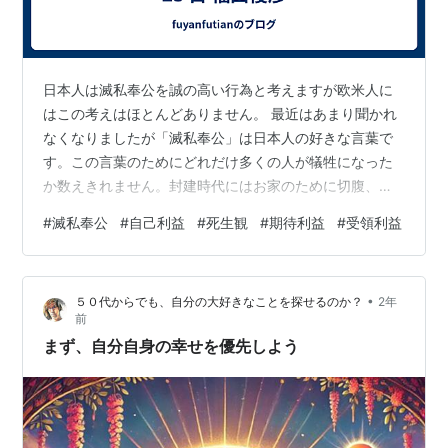
日本人は滅私奉公を誠の高い行為と考えますが欧米人に
はこの考えはほとんどありません。 最近はあまり聞かれ
なくなりましたが「滅私奉公」は日本人の好きな言葉で
す。この言葉のためにどれだけ多くの人が犠牲になった
か数えきれません。封建時代にはお家のために切腹、太
平洋戦争ではお国のための特攻隊、戦後は会社のために
#
滅私奉公
#
自己利益
#
死生観
#
期待利益
#
受領利益
は過労死をも厭わないのが「滅私奉公」です。さすが昨
今では過労死の問題などはあまり聞かれなくなりました
が、いわゆるブラック企業なるものが暗躍し、従業員の
•
５０代からでも、自分の大好きなことを探せるのか？
2年
人権を無視して労働を強いるケースもまだ見られます。
前
これらは、本来は日本人の美徳である誠を悪用したもと
まず、自分自身の幸せを優先しよう
の見方もできましょう。つまり「公の利」のため自…