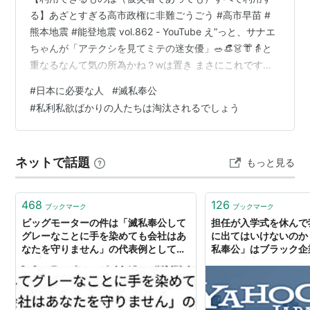
る】あざとすぎる高市政権に非難ごうごう #高市早苗 #
熊本地震 #能登地震 vol.862 - YouTube え”っと、サナエ
ちゃんが「アテクシを見てミテの迷女優」🥗👒👗👘👵と
重なるなんて気の所為かね？wは置き まさにこれです
よ… 今、若者層離れが進み出しているのは…ヤラセ体質
#
日本に必要な人
#
滅私奉公
に気付き出したんですよ、 高市サイドから出てくる情報
#
私利私欲ばかりの人たちは淘汰されるでしょう
が嘘や作り出された物が広がってます、 歴代の総理が支
持率を落とす内容とは少し違う部分も足されてると最近
は感じてます、 自作自演的な騙しのコントロールに気付
ネットで話題
もっと見る
き出したと感じています、 岩盤層は約２０％、内閣支持
率支持率が下…
468
126
ブックマーク
ブックマーク
ビッグモーターの件は「滅私奉公して
担任が入学式を休んで
グレーなことに手を染めても会社はあ
に出てはいけないのか
なたを守りません」の代表例としてコ
私奉公」はブラック企
ンプラの研修資料に入れた方がいいの
（佐々木亮） - エキスパー
ではないか
ニュース