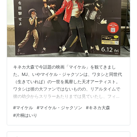
キネカ大森で今話題の映画「マイケル」を観てきまし
た。MJ、いやマイケル・ジャクソンは、ワタシと同世代
（生きていれば）の一世を風靡した天才アーティスト。
ワタシは彼の大ファンではないものの、リアルタイムで
彼の幼少からスリラーあたりまでは見ていたし、フィン
ガー5がジャクソン5のまるパ◯リなのも知っていたし、
#
マイケル
#
マイケル・ジャクソン
#
キネカ大森
Beat It（ビートイット）のギターリフは、当時コピーし
#
片桐はいり
て弾いた記憶があります。ソロは無理でしたが。あっ、
話が逸れました。 マイケルジャクソンの甥っ子が思いの
ほか熱演で、ワタシ的にはとても楽しめて良い映画でし