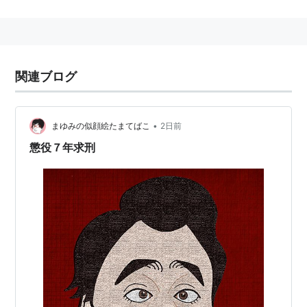
映画
鑑識・米沢守の事件簿（高橋早苗役）
かもめ食堂
関連ブログ
•
まゆみの似顔絵たまてばこ
2日前
懲役７年求刑