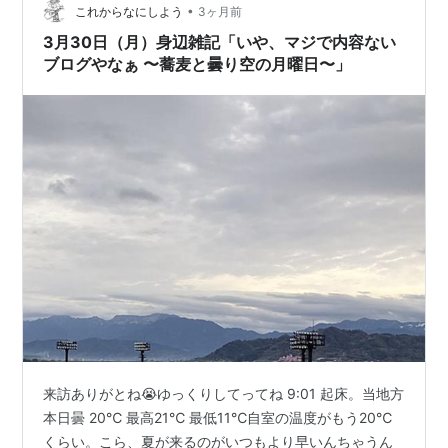
た。ルッキズム全盛の時代に、ワタシはかなり彼を誤解
•
これからなにしよう
3ヶ月前
していたようだ。マイケルジャクソンを知…
3月30日（月）身辺雑記「いや、マジで内容ない
ブログやなぁ 〜蕎麦と曇り空の月曜日〜」
来訪ありがとね😭ゆっくりしてってね 9:01 起床。当地方
本日曇 20℃ 最高21℃ 最低11℃自室の温度がもう20℃
くらい。こら、夏が来るのがいつもより早いんちゃうん