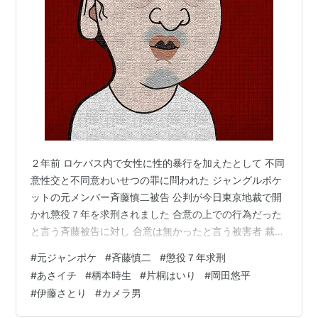
２年前 ロケバス内で女性に性的暴行を加えたとして 不同
意性交と不同意わいせつの罪に問われた ジャングルポケ
ットの元メンバー斉藤慎二被告 公判が今日東京地裁で開
かれ懲役７年を求刑されました 合意の上での行為だった
と言う斉藤被告に対し 合意は無かったと言う被害者 裁判
に２年を要し今日の結果に至りました 判決は１１月１６
#
元ジャンポケ
#
斉藤慎二
#
懲役７年求刑
日に言い渡されます 実刑は免れない様子 性犯罪は厳しく
#
あさイチ
#
柄本時生
#
片桐はいり
#
岡田悠平
罰してほしいと思います 今日の『あさイチ』です 明日か
#
伊藤さとり
#
カメラ男
ら高校野球が始まり 『あさイチ』の放送はしばらくお休
みになります なので結構気合いを入れましたし ゲストが