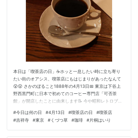
本日は「喫茶店の日」☕ホッと一息したい時に立ち寄り
たい街のオアシス、喫茶店にもはじまりがあったなんて
😲😲 さかのぼること1888年の4月13日📅 東京は下谷上
野西黒門町に日本で初めてのコーヒー専門店「可否茶
館」が開店したことに由来します📝 今や昭和レトロブー
ムと騒ぎ立て、流行っているかのような喫茶店🥤 子供の
#
今日は何の日
#
4月13日
#
喫茶店の日
#
喫茶店
頃は憧れたものですが...自分にとって初めて足を運んだ
#
吉祥寺
#
東京
#
くづつ草
#
珈琲
#
片桐はいり
喫茶店が何処だったか...もう思い出せませんて💦 今日と
云う日に因んで当ブログに初登場した喫茶店を紹介した
いと思います👇 ☕Coffee Hall くぐつ草🍮 ＜公式HPより