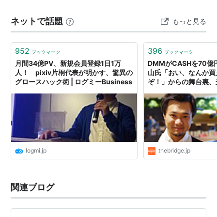
個性派揃いで楽しく描いたのですが・・・ 残念💦 また不
ネットで話題
もっと見る
採用でした(_ …
952
396
ブックマーク
ブックマーク
月間34億PV、新規会員登録1日1万
DMMがCASHを70
人！ pixiv片桐代表が明かす、驚異の
山氏「おい、なんか買
グロースハック術 | ログミーBusiness
ぞ！」からの舞台裏、
が切り開く”即時買取の
logmi.jp
thebridge.jp
関連ブログ