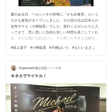
夏のある日、ヘルシンキの街角に「かもめ食堂」という
小さな食堂がオープンしました。その店の主は日本人の
女性サチエ（小林聡美）でした。道行く人がふらりと入
ってきて、思い思いに自由な楽しい時間を過ごしてくれ
る、そんな風になればいい、そう思ったサチエは献立も
シンプルで美味しいものをと考え、メインメニューはお
#
荻上直子
#
小林聡美
#
片桐はいり
#
もたいまさこ
にぎりになりまして。しかし、興味本位に覗く人はいま
したが、来る日も来る日も誰も来ない日が続きます。そ
れでもサチエは毎日、食器をピカピカに磨き、夕方にな
•
るとプールで泳ぎ、家に帰って食事を作る、そして翌朝
Dogwoodの池上日記
1ヶ月前
になると市場に寄って買い物をし、毎日きちんとお店を
キネカでマイケル！
開く、ゆったりとしてヘルシンキの街と人々に、足並
み…