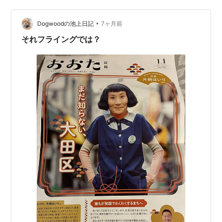
ん、左側は温水洋一氏です ↓動…
•
Dogwoodの池上日記
7ヶ月前
それフライングでは？