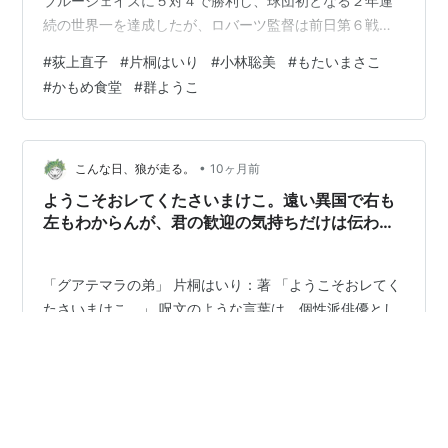
ブルージェイズに５対４で勝利し、球団初となる２年連
続の世界一を達成したが、ロバーツ監督は前日第６戦の
６回１失点から連投でチームを勝利に導いた山本由伸投
#
荻上直子
#
片桐はいり
#
小林聡美
#
もたいまさこ
手について「彼が今夜やったことは、現代野球では前例
#
かもめ食堂
#
群ようこ
のないこと」と絶賛した というニュースを見て感想を述
べるモコタロです🐇 今回のワールドシリーズで 山本由伸
は大リーグのレジェンドになった 🎥 🎥 🎥 🎥 🎥 Netflixで
荻上直子（おぎがみ・なおこ）脚本・監督による２００
•
こんな日、狼が走る。
10ヶ月前
５年製作「かもめ食堂」（１…
ようこそおレてくたさいまけこ。遠い異国で右も
左もわからんが、君の歓迎の気持ちだけは伝わっ
たんだ。