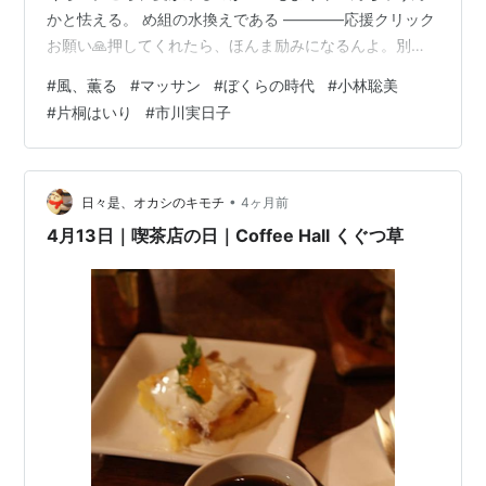
かと怯える。 め組の水換えである ――――応援クリック
お願い🙏押してくれたら、ほんま励みになるんよ。別タ
ブで開くよ♪―――― 「あんな、美食家っておるやん？あ
#
風、薫る
#
マッサン
#
ぼくらの時代
#
小林聡美
れ、有名な人、誰やったかな」 起きていきなりかい。
#
片桐はいり
#
市川実日子
「ビショクカ？あぁ、うまいもん食う人のことやんな」
「そうよ。誰やった？」「美食家いうてすぐ思いだすん
は、海原雄山やな」「カイバラ？なんかちゃうな。あん
た、なんか言うてたやん？ 納豆は300回混ぜなうまな
•
日々是、オカシのキモチ
4ヶ月前
い？みたいなこと言…
4月13日｜喫茶店の日｜Coffee Hall くぐつ草