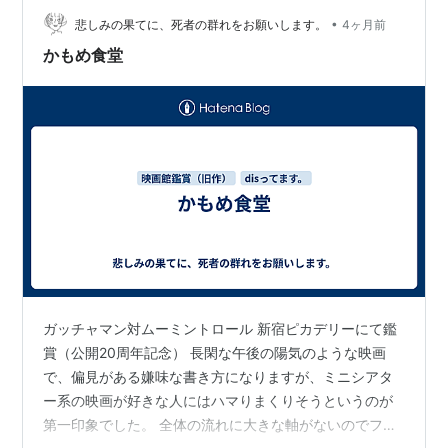
＞ 都内在住時、JR中央線を利用していた頃のこと🚃 吉祥
•
悲しみの果てに、死者の群れをお願いします。
4ヶ月前
寺の昭…
かもめ食堂
ガッチャマン対ムーミントロール 新宿ピカデリーにて鑑
賞（公開20周年記念） 長閑な午後の陽気のような映画
で、偏見がある嫌味な書き方になりますが、ミニシアタ
ー系の映画が好きな人にはハマりまくりそうというのが
第一印象でした。 全体の流れに大きな軸がないのでフワ