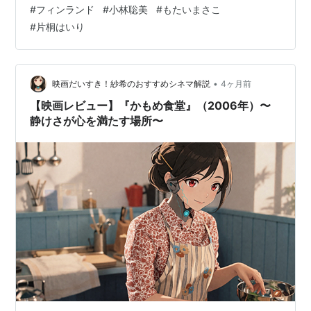
フワとした印象を受けました。人の感情の機敏が細かく
#
フィンランド
#
小林聡美
#
もたいまさこ
描かれた映画ではないとは思いますし。というか映画側
#
片桐はいり
で大まかに状況を提示したので観客側がしっかりと「感
じろ」「察しろ」っていう形ですね、これまたミニシア
ター系によくあるような……。また、雰囲気系でもあるの
で、合う合わないラインはかなりシビアな気はします。
•
映画だいすき！紗希のおすすめシネマ解説
4ヶ月前
舞台はフィンランドですが、そんなにフィン…
【映画レビュー】『かもめ食堂』（2006年）〜
静けさが心を満たす場所〜