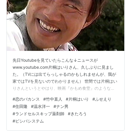
先日Youtubeを見ていたらこんな↓ニュースが
www.youtube.com片桐はいりさん、久しぶりに見まし
た。（TVには出てらっしゃるのかもしれませんが、我が
家ではTVを見ないのでわかりません） 世間では片桐はい
りさんというとやはり、映画『かもめ食堂』のような意
識高め＆ゆっくりと流れるていねいな時間、なイメージ
#
恋のバカンス
#
竹中直人
#
片桐はいり
#
ふせえり
じゃないかと思いますが、うずら話が真っ先に思い浮か
#
住田隆
#
温水洋一
#
ナン男
べるのは『ランドセルスキップ薬剤師』です。 『ランド
#
ランドセルスキップ薬剤師
#
きたろう
セルスキップ薬剤師』とは大昔に竹中直人氏がやってた
#
ビシバシステム
コントに出てくるキャラクターです。ランドセルスキッ
プ薬剤師 これです、先頭が竹中氏、右側が片桐はいりさ