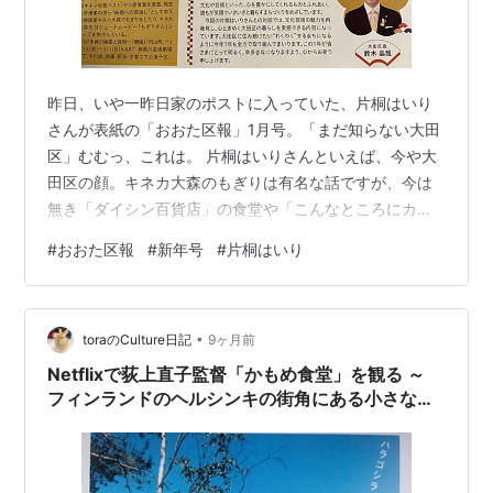
昨日、いや一昨日家のポストに入っていた、片桐はいり
さんが表紙の「おおた区報」1月号。「まだ知らない大田
区」むむっ、これは。 片桐はいりさんといえば、今や大
田区の顔。キネカ大森のもぎりは有名な話ですが、今は
無き「ダイシン百貨店」の食堂や「こんなところにカフ
ェ」で実物、いやご本人をお見かけしたことがありま
#
おおた区報
#
新年号
#
片桐はいり
す。近所の子どもがサインをもらってました。後で「こ
の人知ってるの？」ってその子に聞いたら「知らな～
い」だって（笑）おいおい。 映画？番宣？何のポスタ
•
ー？ - Dogwoodの池上日記 ところで今日は12月26日。
toraのCulture日記
9ヶ月前
おおた区報右下の区長の挨拶文が違和感ありありで。誰
Netflixで荻上直子監督「かもめ食堂」を観る ～
もが笑顔でわくわくするまちへ、、、は…
フィンランドのヘルシンキの街角にある小さな食
堂を舞台に繰り広げられる小さな物語