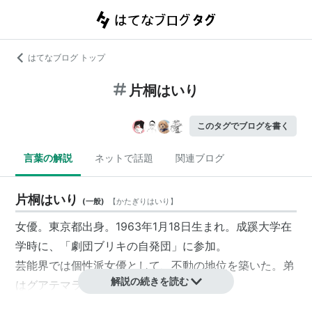
はてなブログ トップ
片桐はいり
このタグでブログを書く
言葉の解説
ネットで話題
関連ブログ
片桐はいり
(
一般
)
【
かたぎりはいり
】
女優。東京都出身。1963年1月18日生まれ。成蹊大学在
学時に、「劇団ブリキの自発団」に参加。
芸能界では個性派女優として、不動の地位を築いた。弟
解説の続きを読む
はグアテマラ在住。