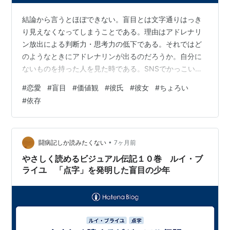
結論から言うとほぼできない。盲目とは文字通りはっき
り見えなくなってしまうことである。理由はアドレナリ
ン放出による判断力・思考力の低下である。それではど
のようなときにアドレナリンが出るのだろうか。自分に
ないものを持った人を見た時である。SNSでかっこいい
人や可愛い人を見た時でも実は出ているのである。（現
#
恋愛
#
盲目
#
価値観
#
彼氏
#
彼女
#
ちょろい
代人は毎日大量の刺激を受け、その分アドレナリンを出
#
依存
しているので慣れてしまっているのだが）。ほぼアドレ
ナリンの放出抑えるなどほぼ不可能なので、盲目度の低
い状態でどのように生きるのかを考えておく必要があ
る。考えることは人間性の採点項目と盲目対象の代替の
•
闘病記しか読みたくない
7ヶ月前
用意である。人間性の採点項目にはたった一つ、ペー
やさしく読めるビジュアル伝記１０巻 ルイ・ブ
シ…
ライユ 「点字」を発明した盲目の少年