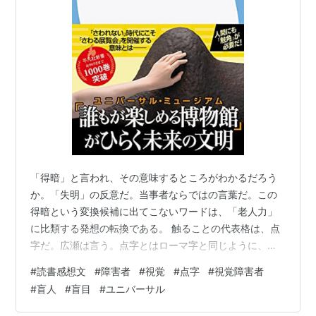
「得暗」と言われ、その意味するところがわかるだろう
か。「失明」の反意だ。当事者ならではの言葉だ。この
得暗という変換候補に出てこないワードは、「老人力」
に比類する発想の転換である。 触ることの代表格は、点
字だ。広瀬は言う。点字とはローマ字と同じように、文
字、日本語表記法の一つであり、「触文化への気づき、
#
読書感想文
#
障害者
#
視覚
#
点字
#
視覚障害者
触分からの築きを促すユニバーサルなツール」と言う。
#
盲人
#
盲目
#
ユニバーサル
そして、コロナ禍、広瀬は「非接触社会から触発は生ま
れない」との信念を発露する。広瀬の魂の叫びだ。 本書