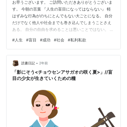
お早うございます。 ご訪問いただきありがとうございま
す。 今朝の言葉 『人生の盲目になってはならない』 軽
はずみな行為がのちにとんでもない大ごとになる。 自分
だけでなく他人や社会までも巻き込んでしまうことさえ
ある。 自分の自由を求めることは悪いことではない。 し
かし、自分以外の人々や社会を巻き込むような事、それ
#
人生
#
盲目
#
成功
#
社会
#
私利私欲
はあってはならないこと。 自由と身勝手は違う。 後ろめ
たいことを引きずる前に自問自答をしてみる。 間違って
はいないかと。 私利私欲のために人生に盲目になっては
•
いないかと。 自分の地位や勲章に溺れてはいけない。 う
読書日記
2年前
ぬぼれてはいけない。 かと言って卑屈な人間になっても
「影にそう<チョウセンアサガオの咲く夏>」//盲
いけない。 未来に対する…
目の少女が生きていくための糧