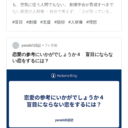
も、空気に従う人間でもない。 創価学会が育成すべきで
ない真逆の人材像 ・自分で考えず、「上が言っているか
ら」で判断する人・疑問を持つことを不信や反逆だと感
#
盲目
#
創価
#
支援
#
脱却
#
人材像
#
理想
じてしまう人・組織の空気を読むことを、信仰だと勘違
いしている人・立場や役職の高い人の意見にだけ従う
人・現場の声よりも、数字や評価を優先する人・異論を
•
「団結を乱す」と決めつけて排除する人・支援すること
yorutiの日記
7ヶ月前
自体が目的化し、理由を考えなくなる人・「広布のた
恋愛の参考にいかがでしょうか４ 盲目にならな
め」という言葉で他人を黙らせる人・自分は正しい側…
い恋をするには？