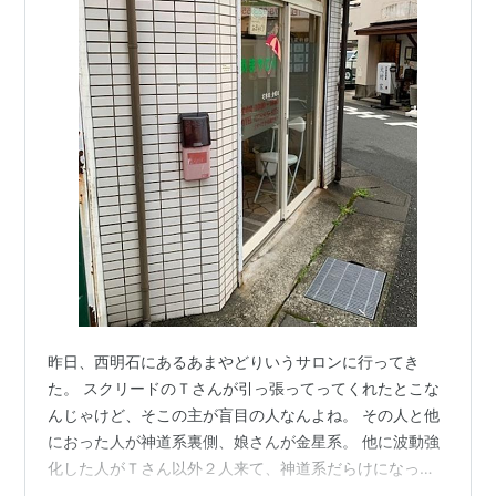
昨日、西明石にあるあまやどりいうサロンに行ってき
た。 スクリードのＴさんが引っ張ってってくれたとこな
んじゃけど、そこの主が盲目の人なんよね。 その人と他
におった人が神道系裏側、娘さんが金星系。 他に波動強
化した人がＴさん以外２人来て、神道系だらけになっ
た。 それで民族の話したら、心ならずも何やら神道系の