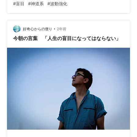
#
盲目
#
神道系
#
波動強化
内輪の話でその人らが妙に盛り上がって泣き出す人もお
った。 他民族には伺い知れない歴史があったようで、そ
の一部を垣間見れた感じがしたんよね。 神道系裏側の持
•
つ悲しい迫害の歴史、その痛みは当事者以外にはわから
好奇心からの便り
2年前
ない。 涙した人は、本人いうより守護霊が泣いとるのに
今朝の言葉 「人生の盲目になってはならない」
引きずられとる感じなんよね。 これまで誰…