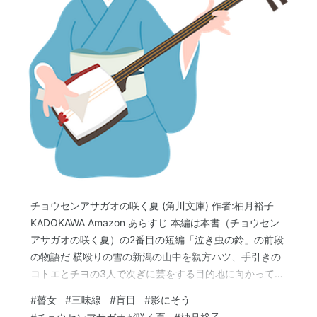
チョウセンアサガオの咲く夏 (角川文庫) 作者:柚月裕子
KADOKAWA Amazon あらすじ 本編は本書（チョウセン
アサガオの咲く夏）の2番目の短編「泣き虫の鈴」の前段
の物語だ 横殴りの雪の新潟の山中を親方ハツ、手引きの
コトエとチヨの3人で次ぎに芸をする目的地に向かって歩
いていた ところがハツととコトエが用をたすと言ってど
#
瞽女
#
三味線
#
盲目
#
影にそう
こかへ行ったきり1刻（2時間）たっても持ってこない 付