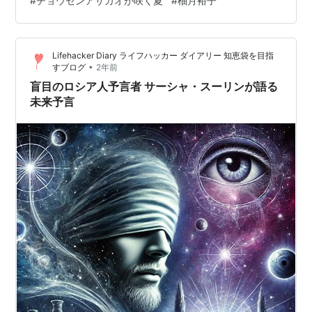
#
チョウセンアサガオが咲く夏
#
柚月裕子
近は風雪で盲目のチヨはどこ行ったのか探しようがない
もしかして捨てられたのではないかと心配する 気を失っ
たチヨは瞽女屋敷でハツとコトエに見守られているとき
Lifehacker Diary ライフハッカー ダイアリー 知恵袋を目指
目を覚ました コトエが言うにはチヨとコトエがチヨが歩
•
すブログ
2年前
きやすいよ…
盲目のロシア人予言者 サーシャ・スーリンが語る
未来予言