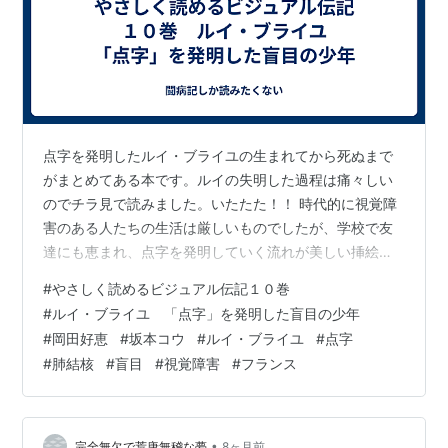
点字を発明したルイ・ブライユの生まれてから死ぬまで
がまとめてある本です。ルイの失明した過程は痛々しい
のでチラ見で読みました。いたたた！！ 時代的に視覚障
害のある人たちの生活は厳しいものでしたが、学校で友
達にも恵まれ、点字を発明していく流れが美しい挿絵と
共にわかりやすく書かれています。 肺結核で苦しんだり
#
やさしく読めるビジュアル伝記１０巻
４３歳で亡くなったりと体調的には恵まれませんでした
#
ルイ・ブライユ 「点字」を発明した盲目の少年
がルイ・ブライユの残した点字はずっと残るので良い人
#
岡田好恵
#
坂本コウ
#
ルイ・ブライユ
#
点字
生だったと言えるのではないでしょうか。 ---------- や
#
肺結核
#
盲目
#
視覚障害
#
フランス
さしく読めるビジュアル伝記１０巻 ルイ・ブライユ 「点
字」を発明した盲目の少年 へのアマゾンリンクはこち
ら。 https://amz…
•
完全無欠で荒唐無稽な夢
8ヶ月前