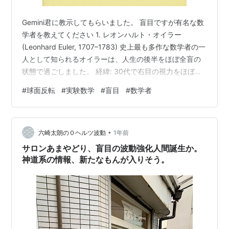
Gemini君に教示してもらいました。 盲目ですが有名な数
学者を教えてください 1. レオンハルト・オイラー
(Leonhard Euler, 1707–1783) 史上最も多作な数学者の一
人として知られるオイラーは、人生の後半をほぼ全盲の
状態で過ごしました。 経緯: 30代で右目の視力をほぼ失
い、59歳ごろには左目も白内障で失明しました。功績:
#
球面反転
#
実験数学
#
盲目
#
数学者
失明後も驚異的な記憶力と暗算能力を駆使し、口述筆記
によって研究を続けました。実は、全盲になってからの
ほうが論文の執筆ペースが上がったと言われており、オ
•
イラーの全業績の約3分の1は失明後に生み出されたもの
六崎太朗の０ヘルツ波動
1年前
です。 2. レフ・ポントリャーギン (Lev …
サロンあまやどり、盲目の波動強化人間誕生か。
神道系の情報、新たなもんが入りそう。