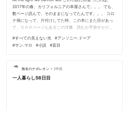
2017年の春、カリフォルニアの本屋さんで。。。 でも、
数ページ読んで、そのままになってたんです。。。 コロ
ナ禍になって、片付けしてた時、この本にまた目があっ
て、５００ページもあるこの洋書、読むか手放すかだ
な〜ってなって 2020年の秋の終わり、、、読み始めまし
#
すべての見えない光
#
アンソニー.ドーア
た。。。 心が揺さぶられる小説でした。未だ、これを超
#
サン.マロ
#
小説
#
盲目
えるものに出会ってません。。。 盲目の少女と若い兵士
の物語なのですが。。。 戦争に翻弄される二人の人生、
舞台は、フランスとドイツを交差するし、 年代も、1944
年から、始まり、また、二人の幼少期にも遡り、そ…
•
無名のナポレオン
2年前
一人暮らし56日目