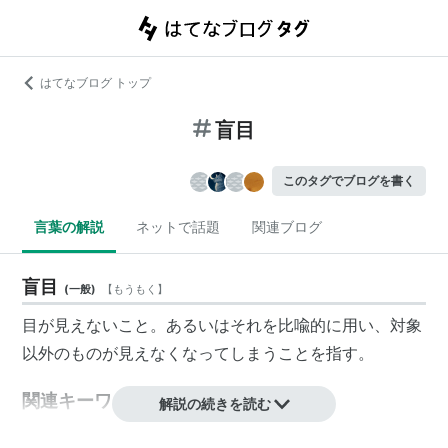
はてなブログ トップ
盲目
このタグでブログを書く
言葉の解説
ネットで話題
関連ブログ
盲目
(
一般
)
【
もうもく
】
目が見えないこと。あるいはそれを比喩的に用い、対象
以外のものが見えなくなってしまうことを指す。
関連キーワード
解説の続きを読む
点字