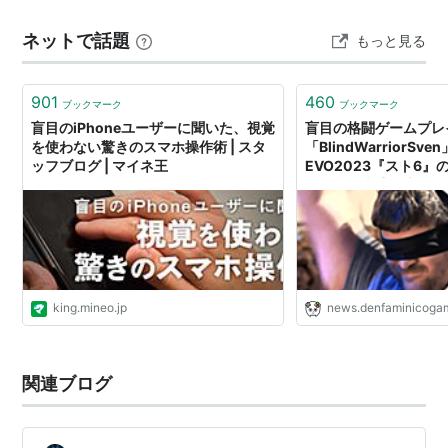
が明らかにするのは、当たり前になってしまっている視
ネットで話題
もっと見る
覚優位・視覚偏重の視覚モノカルチャーであり、ドーン
と屹立して眼前に現れる。そうした「健常者＝手助…
901
460
ブックマーク
ブックマーク
盲目のiPhoneユーザーに聞いた、視覚
盲目の格闘ゲームプレ
を使わない驚きのスマホ操作術 | スタ
「BlindWarriorSve
ッフブログ | マイネ王
EVO2023『スト6
利し会場大盛り上がり
セシビリティ機能を利
本田が対空とコンボを
king.mineo.jp
news.denfaminicogam
関連ブログ