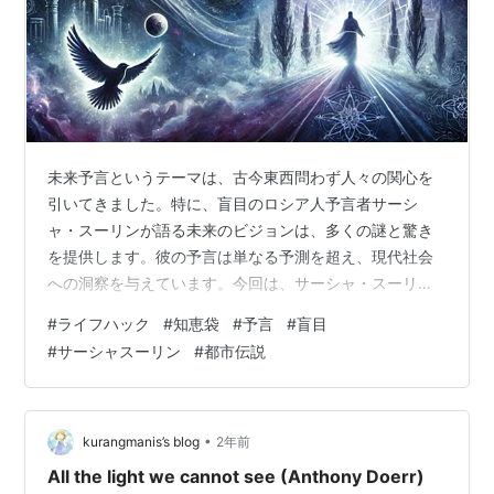
未来予言というテーマは、古今東西問わず人々の関心を
引いてきました。特に、盲目のロシア人予言者サーシ
ャ・スーリンが語る未来のビジョンは、多くの謎と驚き
を提供します。彼の予言は単なる予測を超え、現代社会
への洞察を与えています。今回は、サーシャ・スーリン
が見た未来について詳しく探っていきましょう。 サーシ
#
ライフハック
#
知恵袋
#
予言
#
盲目
ャ・スーリンとは誰か？ 未来予言の具体例 事例1: 2025
#
サーシャスーリン
#
都市伝説
年の大災害 事例2: 政治的な大変動 日本に関する予言 サ
ーシャ・スーリンの予言の解釈 予言と現実の関係 未来へ
の洞察 まとめ: 未来を変える鍵 他の記事も是非 サーシ
ャ・スーリンとは誰か？ サーシャ・スーリンは、ロシア
•
kurangmanis’s blog
2年前
で生まれた盲目の予言…
All the light we cannot see (Anthony Doerr)