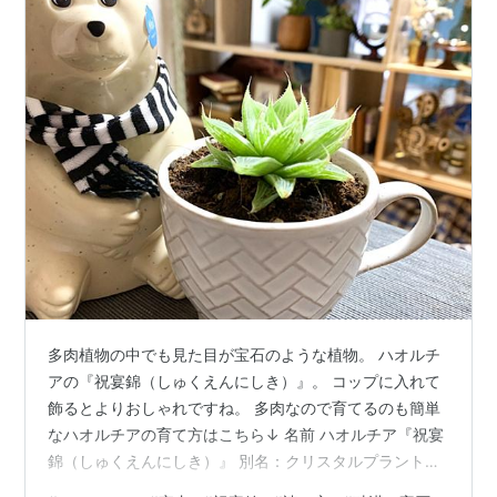
多肉植物の中でも見た目が宝石のような植物。 ハオルチ
アの『祝宴錦（しゅくえんにしき）』。 コップに入れて
飾るとよりおしゃれですね。 多肉なので育てるのも簡単
なハオルチアの育て方はこちら↓ 名前 ハオルチア『祝宴
錦（しゅくえんにしき）』 別名：クリスタルプラントや
砂漠の宝石 科名・属名 アロエ科ハオルチア属 生息地 南