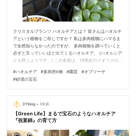
クリスタルプランツ ハオルチアとは？ 皆さんはハオルチ
アという植物をご存じですか？ 私は多肉植物にハマるま
で全然知らなかったのですが、 多肉植物を調べていくと
必ずと言っていいほど出てくるハオルチア。 (ハオルシア
とも呼ぶようです。) この名前は、19世紀のイギリスの植
物学者、エイドリアン・ハーダード・ハウォースからき
#
ハオルチア
#
多肉所k物
#
園芸
#
オブツーサ
ているようです。（Adrian H. Haworth 1768-1833) 出身
#
砂漠の宝石
地は南アフリカからナミビア南部。 ハオルチアは特に多
肉植物の中でも人気のある一種で、 ロゼット状に育つそ
の美しい葉のフォルムと独特なパターンから、 世界中の
多肉植物愛好家から愛されていて、 コレクターも…
•
DYblog
5年前
【Green Life】まるで宝石のようなハオルチア
『祝宴錦』の育て方