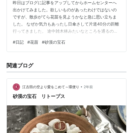
昨日はブログに記事をアップしてからホームセンターへ
出かけてみました。欲しいものがあったわけではないの
ですが、散歩がてら花苗を見ようかなと急に思い立ちま
した。 なぜか気力もあったし日傘さして片道40分の距離
行ってきました。 途中雑木林みたいなところを通るので
すが、ウグイスが鳴いていた。この時期ウグイス鳴きま
#
日記
#
花苗
#
砂漠の宝石
すか？と思ってググってみたら、7月半ばまでホーホケキ
ョなんですって。冬の終わりから春にかけてだけだと思
ってました。 40分歩くとやっぱり少し汗ばむし、頭がぼ
関連ブログ
ぉ〜っとしました。暑いから歩いている人も少なかった
です。ホームセンターまでの道のりは日陰がないので。
このホームセンターはそこそこ花苗揃っ…
•
江古田の空より愛をこめて～環便り
2年前
砂漠の宝石 リトープス