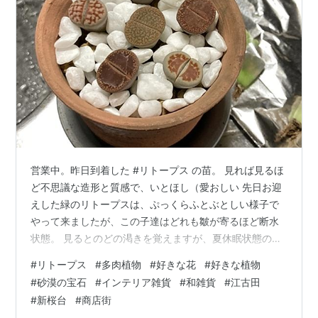
営業中。昨日到着した #リトープス の苗。 見れば見るほ
ど不思議な造形と質感で、いとほし（愛おしい 先日お迎
えした緑のリトープスは、ぷっくらふとぶとしい様子で
やって来ましたが、この子達はどれも皺が寄るほど断水
状態。 見るとのどの渇きを覚えますが、夏休眠状態の植
物だそうなので、月１～２回の水やりでよいと聞いてい
#
リトープス
#
多肉植物
#
好きな花
#
好きな植物
るので、水はわたくしがごくごく飲んどく（笑 構い過ぎ
#
砂漠の宝石
#
インテリア雑貨
#
和雑貨
#
江古田
て枯らす、構わな過ぎて枯らす、適当さが分からない茶
#
新桜台
#
商店街
色い手のわたくし。今度こそ長いお付き合いが出来れば