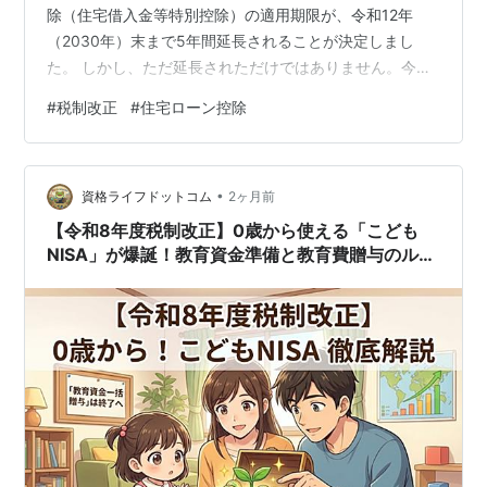
除（住宅借入金等特別控除）の適用期限が、令和12年
（2030年）末まで5年間延長されることが決定しまし
た。 しかし、ただ延長されただけではありません。今回
の改正では、「中古住宅（既存住宅）」を購入する方へ
#
税制改正
#
住宅ローン控除
の優遇が大きく手厚くなる一方で、災害リスクの高い地
域（災害レッドゾーン）に新築する場合は控除が受けら
れなくなるという、メリハリの効いたルール変更が行わ
•
れています。 これから住宅を購入・建築される方が絶対
資格ライフドットコム
2ヶ月前
に知っておくべき、住宅ローン控除の新しいルールを分
【令和8年度税制改正】0歳から使える「こども
かりやすく解説します！ 新築住宅は令和…
NISA」が爆誕！教育資金準備と教育費贈与のルー
ルはどう変わる？