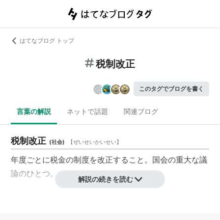
はてなブログ トップ
税制改正
このタグでブログを書く
言葉の解説
ネットで話題
関連ブログ
税制改正
(
社会
)
【
ぜいせいかいせい
】
年度ごとに税金の制度を改正すること。国会の重大な議
論のひとつ。
解説の続きを読む