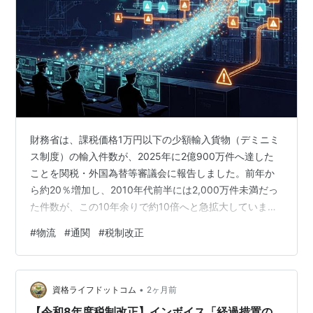
財務省は、課税価格1万円以下の少額輸入貨物（デミニミ
ス制度）の輸入件数が、2025年に2億900万件へ達した
ことを関税・外国為替等審議会に報告しました。前年か
ら約20％増加し、2010年代前半には2,000万件未満だっ
た件数が、この10年余りで約10倍へと急拡大していま
す。政府は制度の見直しを進め、2028年4月から通信販
#
物流
#
通関
#
税制改正
売による少額輸入貨物について消費税免税を廃止する方
針です。 このニュースは「免税制度の廃止」や「税収確
保」といった論点で語られがちですが、本質はそこでは
•
ありません。 私は物流の視点から、より大きな問題が浮
資格ライフドットコム
2ヶ月前
かび上がっていると考えています。 それは、日本の通関
【令和8年度税制改正】インボイス「経過措置の