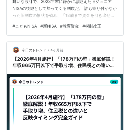
舞いな設計で、2023年末に静かに息絶えた旧ジュニア
NISAの後継として帰ってくる制度だ。 誰も寄り付かなか
った旧制度の惨状を省み、「18歳まで資金を引き出せな
い」という最大のバグを修正してきた。払い出し制限の
#
こどもNISA
#
新NISA
#
教育資金
#
税制改正
緩和、非課税の無期限化、そして18歳以降の通常NISAへ
の自動移行。方向性としては極めて正しい。 ちなみに我
が家には、旧ジュニアNISAの口座が2つある。日々の育
•
児で理性を保つのがやっとだが、2口座合計の含み益は現
今日のトレンド
4ヶ月前
時点で+1,000万円を超えている。この強烈な数字だけ
【2026年4月施行】「178万円の壁」徹底解説！
が、私の…
年収665万円以下で手取り増、住民税との違いと
反映タイミング完全ガイド