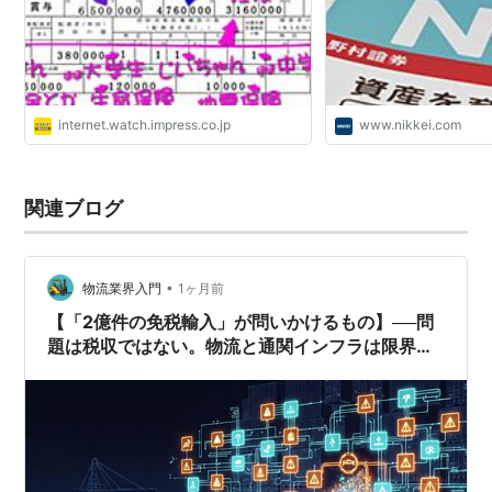
internet.watch.impress.co.jp
www.nikkei.com
関連ブログ
•
物流業界入門
1ヶ月前
【「2億件の免税輸入」が問いかけるもの】──問
題は税収ではない。物流と通関インフラは限界を
迎えている