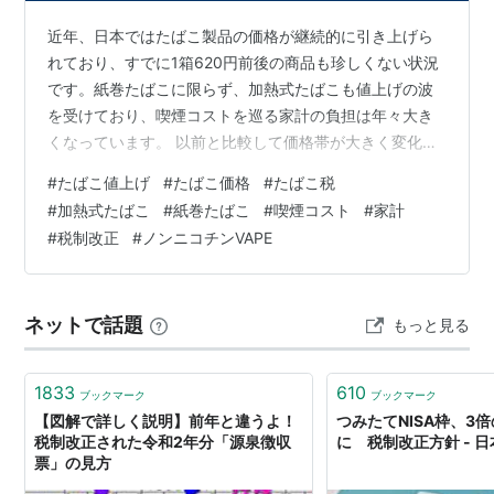
近年、日本ではたばこ製品の価格が継続的に引き上げら
れており、すでに1箱620円前後の商品も珍しくない状況
です。紙巻たばこに限らず、加熱式たばこも値上げの波
を受けており、喫煙コストを巡る家計の負担は年々大き
くなっています。 以前と比較して価格帯が大きく変化し
てきた背景には、税制改正と製造コストの上昇という複
#
たばこ値上げ
#
たばこ価格
#
たばこ税
合的な要因があります。消費者にとっては、たばこ製品
#
加熱式たばこ
#
紙巻たばこ
#
喫煙コスト
#
家計
の購入にかかる費用をより意識せざるを得ない状況にな
#
税制改正
#
ノンニコチンVAPE
りつつあるといえます。 値上がりが続く主な要因 たばこ
価格が上がり続けている主な要因は、大きく2点に整理で
きます。 ひとつ目は、政府によるたばこ税の見直しで
ネットで話題
もっと見る
す。これまで紙巻たばこと加熱式たばこの…
1833
610
ブックマーク
ブックマーク
【図解で詳しく説明】前年と違うよ！
つみたてNISA枠、3倍
税制改正された令和2年分「源泉徴収
に 税制改正方針 - 
票」の見方