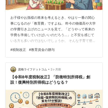
お子様やお孫様の将来を考えるとき、やはり一番の関心
事になるのが「教育費」ですよね。 昨今の物価高や大学
の学費引き上げのニュースを見て、「どうやって将来の
学費を準備していけばいいのだろう…」と不安を感じて
いる方も多いのではないでしょうか。 そんな子育て世代
や祖父母世代の皆様に、今回絶対に知っておいていただ
#
税制改正
#
教育資金の贈与
きたい税制改正の項目があります。それが、令和９年か
ら開始される「こどもNISA（未成年者特定累積投資勘
定）」の創設です！ 「ジュニアNISA」が終了して以来、
•
未成年向けの非課税投資枠は長らく空白となっていまし
資格ライフドットコム
2ヶ月前
たが、なんと令和9年（2027年）から、年齢制限が撤廃
【令和8年度税制改正】「防衛特別所得税」創
されて0歳から使える新しいNISA…
設！復興特別所得税はどうなる？