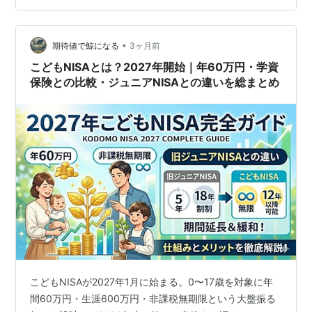
のではないでしょうか。 本稿では、改正の骨格をわかり
やすく整理しつつ、最も問い合わせが多い 「その住宅で
ある」と税務署にどう…
•
期待値で鯨になる
3ヶ月前
こどもNISAとは？2027年開始｜年60万円・学資
保険との比較・ジュニアNISAとの違いを総まとめ
こどもNISAが2027年1月に始まる。0〜17歳を対象に年
間60万円・生涯600万円・非課税無期限という大盤振る