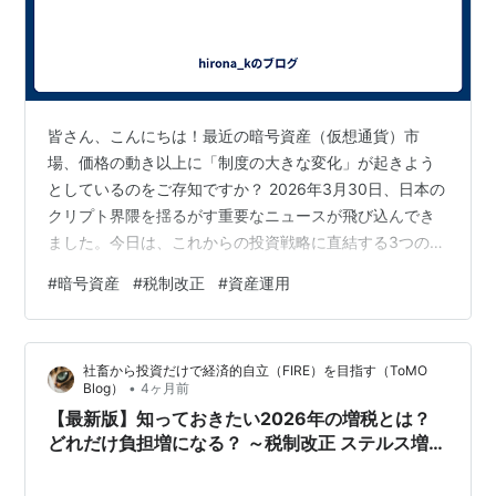
皆さん、こんにちは！最近の暗号資産（仮想通貨）市
場、価格の動き以上に「制度の大きな変化」が起きよう
としているのをご存知ですか？ 2026年3月30日、日本の
クリプト界隈を揺るがす重要なニュースが飛び込んでき
ました。今日は、これからの投資戦略に直結する3つのポ
イントをブログ形式でサクッと解説します！ 1. ついに
#
暗号資産
#
税制改正
#
資産運用
「分離課税 20%」へのカウントダウン開始！？ 長年、日
本の投資家を悩ませてきた「雑所得（最大55%）」の税
制。これがついに変わるかもしれません。 金融庁が、暗
社畜から投資だけで経済的自立（FIRE）を目指す（ToMO
号資産を資金決済法から「金融商品取引法」へと格上げ
•
Blog）
4ヶ月前
する改正案を準備中との報が入りました。 株やFXと同じ
【最新版】知っておきたい2026年の増税とは？
「金融商品」として認めら…
どれだけ負担増になる？ ～税制改正 ステルス増税
防衛増税 子育て支援金 独身税 たばこ税 酒税～