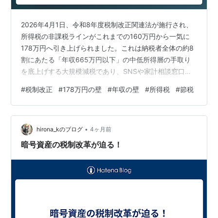
2026年4月1日、令和8年度税制改正関連法が施行され、
所得税の非課税ラインがこれまでの160万円から一気に
178万円へ引き上げられました。これは納税者全体の約8
割にあたる「年収665万円以下」の中低所得層の手取り
を底上げする大規模減税であり、SNSや家計相談窓口で
は「いつから給料が増えるの？」「住民税はどうなる
#
税制改正
#
178万円の壁
#
年収の壁
#
所得税
#
節税
の？」「扶養の範囲は変わる？」といった疑問が飛び交
っています。この記事では、辻・本郷税理士法人、第一
生命経済研究所、日本経済新聞などの公式解説をもと
•
に、178万円の壁の仕組み、年収別の減税シミュレーショ
hirona_kのブログ
4ヶ月前
ン、住民税との関係、源泉徴収への反映時期を整理し、
暗号資産の税制改革が迫る！
今すぐ知っておきたいポイントを丁寧…