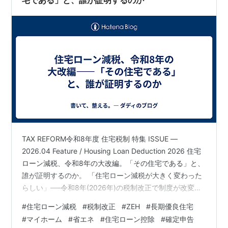
TAX REFORM令和8年度 住宅税制 特集 ISSUE —
2026.04 Feature / Housing Loan Deduction 2026 住宅
ローン減税、令和8年の大改編。「その住宅である」と、
誰が証明するのか。 「住宅ローン減税が大きく変わった
らしい」──令和8年(2026年)の税制改正で制度が改変さ
れたこと自体は、 新聞やニュースでご存じの方も多いか
#
住宅ローン減税
#
税制改正
#
ZEH
#
長期優良住宅
と思います。ところが、具体的にどこが、どう変わった
#
マイホーム
#
省エネ
#
住宅ローン控除
#
確定申告
のかまで 正確に把握されている方は、意外なほど少ない