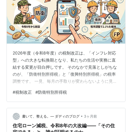
2026年度（令和8年度）の税制改正は、「インフレ対応
型」への大きな転換期となり、私たちの生活や実務に直
結する変更が目白押しです。 そのなかで見落としがちな
のが、「防衛特別所得税」と「復興特別所得税」の税率
調整です。 一見、毎月の手取りが変わらないように見え
るこの改正ですが、実は将来への「実質的な増税の先送
#
税制改正
#
防衛特別所得税
り」という重要な問題が隠されているのをご存知でしょ
うか。 本記事では、税理士・ＣＦＰ・シニアＰＢの視点
から、今回の税制改正の真実と、ＦＰがお客様に絶対に
•
伝えるべき「実質的な負担」の実態を分かりやすく解説
書いて、整える。― ダディのブログ
3ヶ月前
します。 1. 新たに創設される「防衛特別所得税」とは？
住宅ローン減税、令和8年の大改編——「その住
ウクライナ、イランと大きな戦争の…
宅である」と、誰が証明するのか