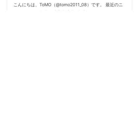
こんにちは、ToMO（@tomo2011_08）です。 最近のニ
ュースでは、食品の消費税減税が話題となっており、イ
ンフレが進む中で減税に大きな期待が寄せられていま
す。 しかし、実は2026年は続々と新たな増税が導入され
るのを知っているでしょうか。 防衛力の抜本的な強化
や、深刻化する少子化対策（異次元の少子化対策）の財