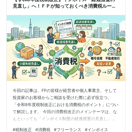
インフラそのものが、…
見直し」へ！ＦＰが知っておくべき消費税ルール
の変更点と顧客へのアドバイス
今回の記事は、FPの皆様が経営者や個人事業主、そして
投資家のお客様からご相談を受けた際に必ず役立つ、
「令和8年度税制改正における消費税のポイント」につい
て解説します。 今回の消費税改正のメインテーマは、な
んといっても「インボイス制度の経過措置の見直し」で
す。当初の予定からスケジュールや内容が変更されたた
#
税制改正
#
消費税
#
フリーランス
#
インボイス