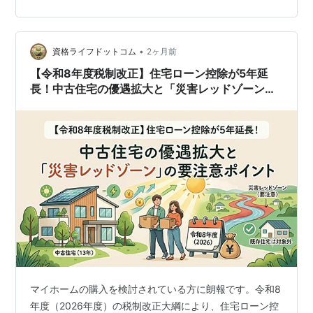
め、お客様の法人・個人の属性に合わせた正確なアナウ
ンスが求められます。 また、海外通販（越境EC）や暗号
資産、不動産取引に関するルールの変更も含まれていま
•
す。 お客様の資金繰りや事業計画に直結する内容ですの
資格ライフドットコム
2ヶ月前
で、しっかりチェックしていきましょう！ インボイス制
【令和8年度税制改正】住宅ローン控除が5年延
度・経過措置の見直し インボイス制度開…
長！中古住宅の優遇拡大と「災害レッドゾーン」
の要注意ポイント
マイホームの購入を検討されている方に朗報です。令和8
年度（2026年度）の税制改正大綱により、住宅ローン控