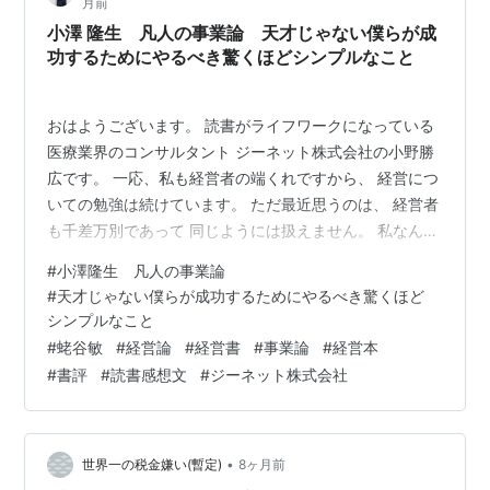
月前
小澤 隆生 凡人の事業論 天才じゃない僕らが成
功するためにやるべき驚くほどシンプルなこと
おはようございます。 読書がライフワークになっている
医療業界のコンサルタント ジーネット株式会社の小野勝
広です。 一応、私も経営者の端くれですから、 経営につ
いての勉強は続けています。 ただ最近思うのは、 経営者
も千差万別であって 同じようには扱えません。 私なんぞ
は相当に変わり者だと思いますし、 資本主義に抗ってい
#
小澤隆生 凡人の事業論
るところもあります。 当然のことながら 経営者は自分が
#
天才じゃない僕らが成功するためにやるべき驚くほど
正しいと信じてやっていますが、 だからと言って他が間
シンプルなこと
違いとは思いません。 自分の正しさを証明するために 大
#
蛯谷敏
#
経営論
#
経営書
#
事業論
#
経営本
いに他から学ぶという姿勢が大事ではないでしょうか。
#
書評
#
読書感想文
#
ジーネット株式会社
今回ご紹介する書籍は、 【 小澤 隆生 凡人の事業論 天才
じゃない僕…
•
世界一の税金嫌い(暫定)
8ヶ月前