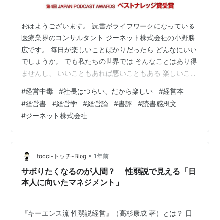
おはようございます。 読書がライフワークになっている
医療業界のコンサルタント ジーネット株式会社の小野勝
広です。 毎日が楽しいことばかりだったら どんなにいい
でしょうか。 でも私たちの世界では そんなことはあり得
ませんし、 いいこともあれば悪いこともある 楽しいこと
があれば辛いこともある まさに人生楽ありゃ苦もあるさ
#
経営中毒
#
社長はつらい、だから楽しい
#
経営本
という 水戸黄門の歌（古すぎ？）のようなものですね。
#
経営書
#
経営学
#
経営論
#
書評
#
読書感想文
むしろそういうものだと達観して 割り切った日常を過ご
#
ジーネット株式会社
すほうが 精神衛生上もよほどいいのだろうなと思いま
す。 今回ご紹介する書籍は、 【 経営中毒 社長はつら
い、だから楽しい 】 です。 本書をピックアップした理
由 『 経営中毒…
•
tocci-トッチ-Blog
1年前
サボりたくなるのが人間？ 性弱説で見える「日
本人に向いたマネジメント」
『キーエンス流 性弱説経営』（高杉康成 著）とは？ 日