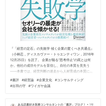
『「経営の定石」の失敗学 傾く企業の驚くべき共通点』
（小林忍，ディスカヴァー・トゥエンティワン，2016年
12月25日）を読了。 企業が陥る“思考停止”の罠とは何
か。他社の成功モデルを盲信し、自社の本質を見失う
――本書では、経営判断の迷走から人材育成の本質に至
るまで、組織が傾く背景と回避策がリアルな事例と共に
#
書評
#
経営論
#
企業文化
#
コンサルティング
語られる。 「出羽の守」思考の危険性 ギリギリの努力＝
#
出羽の守
#
ワイガヤ会議
嘘の延長線？ リーダーの”耳の壁”が組織を曇らせる ワイ
ガヤ会議の落とし穴：「How」への短絡 決められない症
例：「木を見て森を見ず」 現場の声と全社最適のバラン
•
ある読書好き医療コンサルタントの「書評」ブログ！
1年
ス 「半沢直樹」的な自己奉仕バイアス 理想の自分とのギ