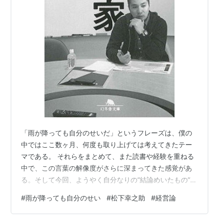
「雨が降っても自分のせいだ」というフレーズは、僕の
中ではここ数ヶ月、何度も取り上げては考えてきたテー
マである。 それらをまとめて、また読書や経験を重ねる
中で、この言葉の解像度がさらに深まってきた感覚があ
る。そして今回、ようやく自分なりの“結論めいたもの”に
辿り着いた。 www.exness.co.jp とはいえ、この言葉を
#
雨が降っても自分のせい
#
松下幸之助
#
経営論
心に据えることで得られるものは、「諦観」や「納得」
といった静かな境地に近い。誤解も招きやすく言語化は