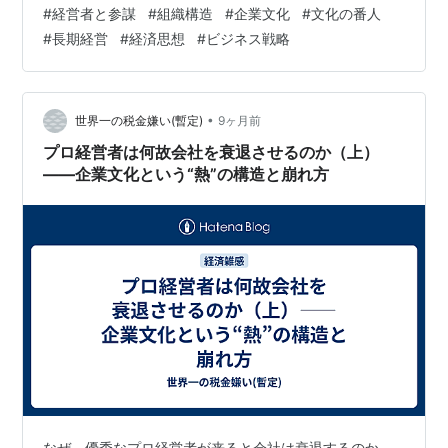
#
経営者と参謀
#
組織構造
#
企業文化
#
文化の番人
どう成長するのか 文化無き経営者 企業文化という“生態
#
長期経営
#
経済思想
#
ビジネス戦略
系” 急激な温度低下――企業の“文化的熱死” プロ経営者と
言う不適材不適所 プロ経営者ってどんな人？ 1. プロ経営
者に向く性格 ✔ ① 感情の切り替えが異常に速い ✔ ②
承…
•
世界一の税金嫌い(暫定)
9ヶ月前
プロ経営者は何故会社を衰退させるのか（上）
――企業文化という“熱”の構造と崩れ方
なぜ、優秀なプロ経営者が来ると会社は衰退するのか。