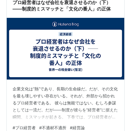
プロ経営者はなぜ会社を衰退させるのか（下）
――制度的ミスマッチと「文化の番人」の正体
企業文化は“熱”であり、長期の生命線だ。だが、その文化
を最も壊しやすい存在がいる。それが、外部から招かれ
るプロ経営者である。 彼らは無能ではない。むしろ参謀
としては一流だ。だが――制度が彼らを“経営者”に据えた
瞬間、ミスマッチが起きる。 下巻では、プロ経営者が企
業文化を壊す“構造的欠陥”と、本来の経営者に必要な役割
#
プロ経営者
#
不適材不適所
#
経営論
＝“文化の番人”この二つを整理していく。 企業文化とは