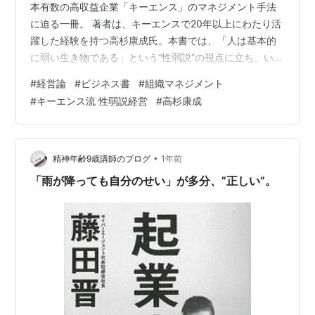
本有数の高収益企業「キーエンス」のマネジメント手法
に迫る一冊。 著者は、キーエンスで20年以上にわたり活
躍した経験を持つ高杉康成氏。本書では、「人は基本的
に弱い生き物である」という“性弱説”の視点に立ち、いか
に仕組みと教育によって社員を成長させ、全社で成果を
#
経営論
#
ビジネス書
#
組織マネジメント
出しているのかが詳しく解説されています。 読みやすい
#
キーエンス流 性弱説経営
#
高杉康成
語り口でありながら、実務で応用できる具体的ノウハウ
が満載。“理想論”ではなく“現実ベース”で人を動かす仕組
みは、管理職や経営層にとって学びの宝庫です。 読んで
良かった！おすすめポイント3選 人間の“弱さ”を責めるの
•
精神年齢9歳講師のブログ
1年前
ではなく、支える発想→…
「雨が降っても自分のせい」が多分、”正しい”。