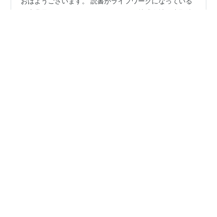
おはようございます。 読書がライフワークになっている
医療業界のコンサルタント ジーネット株式会社の小野勝