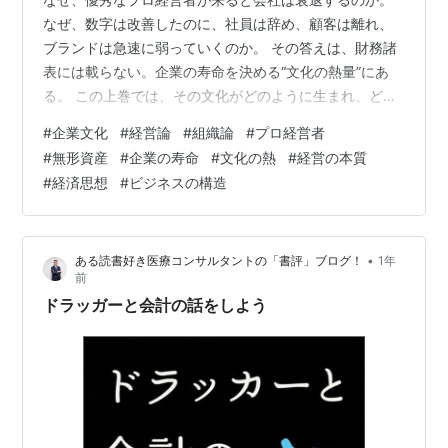
なぜ、数字は改善したのに、社員は辞め、顧客は離れ、
ブランドは急速に弱っていくのか。 その答えは、財務諸
表には載らない。企業の寿命を決める“文化の熱量”にあ
る。 この上巻では、その文化がどのように生まれ、どの
ように壊れていくのか――企業文化という“生態系”の構造
#
企業文化
#
経営論
#
組織論
#
プロ経営者
を明らかにする。 企業の最終目的とは何か？ 企業が存続
#
無形資産
#
企業の寿命
#
文化の熱
#
経営の本質
するためには 長期経営が基盤――『目に見えない資産』
#
経済思想
#
ビジネスの構造
の価値 プロ経営者の評価基準 評価されないものは、守ら
れない プロ経営者は「参謀」としては超一流 トップに必
要なのは“温度の管理能力” プロ経営者が経営で光る瞬間
•
ある読書好き医療コンサルタントの「書評」ブログ！
1年
企業の最終目的とは何…
前
ドラッガーと会計の話をしよう