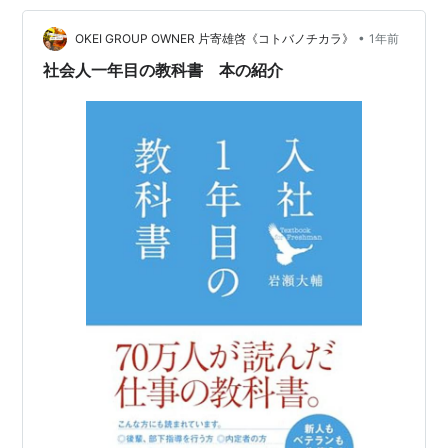
難しいが、可能な限り言葉にしてみる。 以下、そんなお
•
話である。
OKEI GROUP OWNER 片寄雄啓《コトバノチカラ》
1年前
社会人一年目の教科書 本の紹介