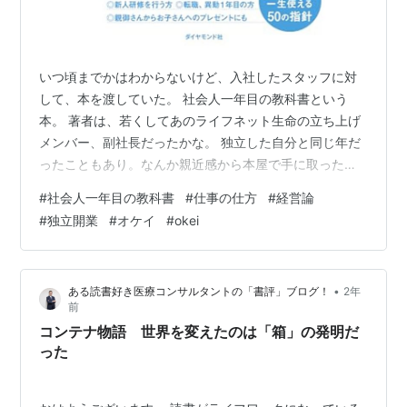
いつ頃までかはわからないけど、入社したスタッフに対
して、本を渡していた。 社会人一年目の教科書という
本。 著者は、若くしてあのライフネット生命の立ち上げ
メンバー、副社長だったかな。 独立した自分と同じ年だ
ったこともあり。なんか親近感から本屋で手に取ったの
が始まりだ。 入社1年目の教科書 作者:岩瀬 大輔 ダイヤ
#
社会人一年目の教科書
#
仕事の仕方
#
経営論
モンド社 Amazon ハッとさせられることがあったり、反
#
独立開業
#
オケイ
#
okei
省したり、自信になったり。項目が５０項目くらいに分
かれているから読みやすく。取り組みやすい印象。 最初
はスタッフに話をしていたのだが、全部読んでもらいた
•
ある読書好き医療コンサルタントの「書評」ブログ！
2年
くて、配布し、感想文を書いてもらった。それからとい
前
うもの、入社するたびに渡して…
コンテナ物語 世界を変えたのは「箱」の発明だ
った