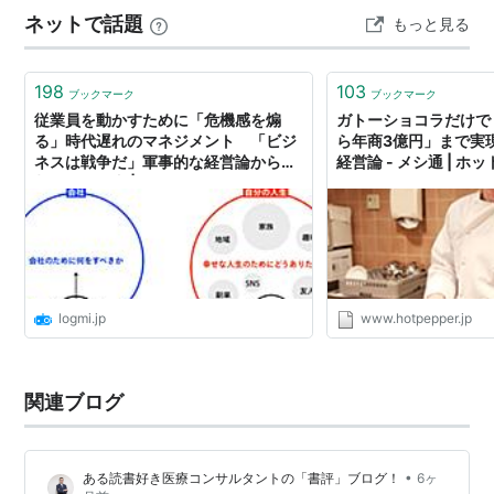
ネットで話題
もっと見る
198
103
ブックマーク
ブックマーク
従業員を動かすために「危機感を煽
ガトーショコラだけで
る」時代遅れのマネジメント 「ビジ
ら年商3億円」まで実
ネスは戦争だ」軍事的な経営論から脱
経営論 - メシ通 | 
却すべき理由 | ログミーBusiness
メ
logmi.jp
www.hotpepper.jp
関連ブログ
•
ある読書好き医療コンサルタントの「書評」ブログ！
6ヶ