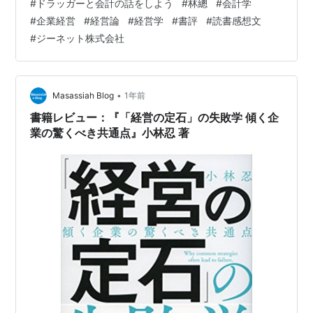
#
ドラッガーと会計の話をしよう
#
林總
#
会計学
能力がなかったという人もいますね。 経営とは何か？ そ
#
企業経営
#
経営論
#
経営学
#
書評
#
読書感想文
こから突き詰めないと 本物の経営者になんかなれませ
#
ジーネット株式会社
ん。 ただ金儲けが上手い人は 経営者とは言い難く、 単
なる集金マシンになってしまっている場合も 少なくない
かもしれません。 とか何とか思ったりしますが 別に経営
者の定義なんて…
•
Masassiah Blog
1年前
書籍レビュー：『「経営の定石」の失敗学 傾く企
業の驚くべき共通点』小林忍 著