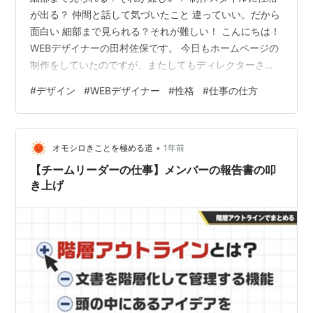
が出る？ 仲間と話して気づいたこと 違っていい。だから
面白い 細部まで見られる？それが難しい！ こんにちは！
WEBデザイナーの田村佐保です。 今日もホームページの
制作をしていたのですが、またしてもディレクターさん
に細かいミスを見つけていただきました。 文字のズレ、
#
デザイン
#
WEBデザイナー
#
性格
#
仕事の仕方
リンクの設定漏れ、余白の不統一…。 自分ではちゃんと
確認したつもりでも、やっぱり見落としがあるものです
ね。 実は、こういうことは今回が初めてではなくて、過
•
去にも何度か助けられてきました。 もちろんプロとして
オモシロきことを極める道
1年前
最終的にはしっかり仕上げますが、私の場合、何度も見
【チームリーダーの仕事】メンバーの報告書の叩
直してようやく気づくという感…
き上げ