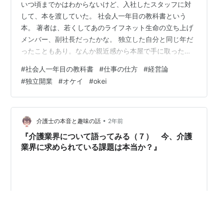
いつ頃までかはわからないけど、入社したスタッフに対
して、本を渡していた。 社会人一年目の教科書という
本。 著者は、若くしてあのライフネット生命の立ち上げ
メンバー、副社長だったかな。 独立した自分と同じ年だ
ったこともあり。なんか親近感から本屋で手に取ったの
が始まりだ。 入社1年目の教科書 作者:岩瀬 大輔 ダイヤ
#
社会人一年目の教科書
#
仕事の仕方
#
経営論
モンド社 Amazon ハッとさせられることがあったり、反
#
独立開業
#
オケイ
#
okei
省したり、自信になったり。項目が５０項目くらいに分
かれているから読みやすく。取り組みやすい印象。 最初
はスタッフに話をしていたのだが、全部読んでもらいた
くて、配布し、感想文を書いてもらった。それからとい
•
介護士の本音と趣味の話
2年前
うもの、入社するたびに渡して…
『介護業界について語ってみる（７） 今、介護
業界に求められている課題は本当か？』