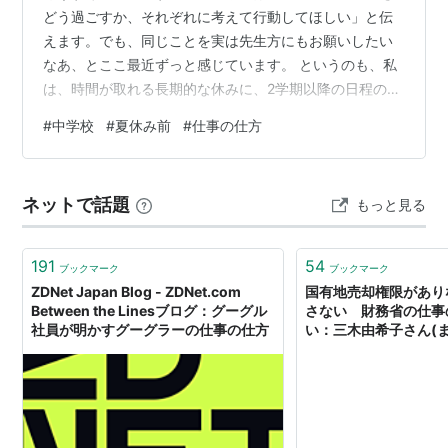
どう過ごすか、それぞれに考えて行動してほしい」と伝
えます。でも、同じことを実は先生方にもお願いしたい
なあ、とここ最近ずっと感じています。 というのも、私
は、時間が取れる長期的な休みに、2学期以降の日程の確
認、卒業式をはじめとした来年度の動きまで視野に入れ
#
中学校
#
夏休み前
#
仕事の仕方
ながら、大枠を組み立てていきたいと考えているんで
す。ちょっと先のことを見越して計画する、というイメ
ージです。となると、それをきちんとやり切るために
ネットで話題
もっと見る
は、他の先生方にもいろいろな仕事を分担していただく
必要があるんですね。 ただ、ここで大事にしたいのは、
「仕事をまる投げする」ということではありません。…
191
54
ブックマーク
ブックマーク
ZDNet Japan Blog - ZDNet.com
国有地売却権限があり
Between the Linesブログ：グーグル
さない 財務省の仕事
社員が明かすグーグラーの仕事の仕方
い：三木由希子さん(ま
個人 - Yahoo!ニュー