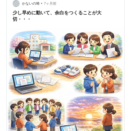
楽な考え方があるんじゃないか・・・ 人助け だったり
•
かないの塒
7ヶ月前
仕…
少し早めに動いて、余白をつくることが大
切・・・