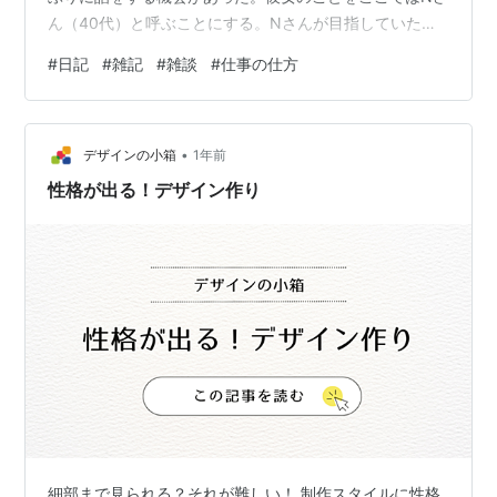
ん（40代）と呼ぶことにする。Nさんが目指していたの
は、化粧品の権利収入だけで働かなくてもお金が入って
#
日記
#
雑記
#
雑談
#
仕事の仕方
くるという生活だった。同じ職場の上司にあたる看護師
さんがその化粧品の仕事を始めた時に誘われて、Nさんも
看護師をやめて”楽して稼げる”という仕事を選んだのだ
•
が、10年以上続けても成果が出ず、結局のところ生活は
デザインの小箱
1年前
苦しくなってしまったとのことだ。しかもその仕事に誘
性格が出る！デザイン作り
ってくれた元上司には「こんなお金にならな…
細部まで見られる？それが難しい！ 制作スタイルに性格