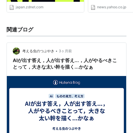
japan.zdnet.com
news.yahoo.co.jp
関連ブログ
•
考える虫のつぶやき
3ヶ月前
AIが出す答え，人が出す答え...，人がやるべきこ
とって，大きな太い幹を描く...かなぁ