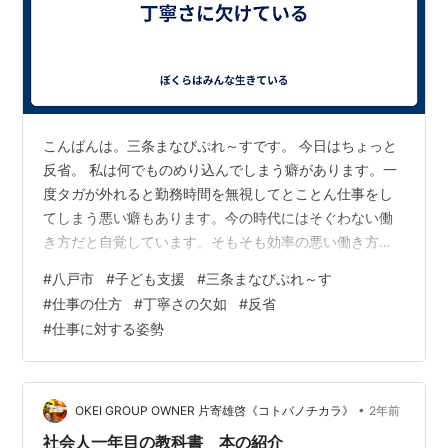
こんばんは。三条まなびぷれ～すです。 今日はちょっと
反省。 私は何でものめり込んでしまう癖があります。一
度タガが外れると勤務時間を無視してとことん仕事をし
てしまう悪い癖もあります。今の時代にはそぐわない働
き方だと自覚しています。そもそも効率の悪い働き方
（改善すべき点多し）というのもあるのですが。 前の職
#
八戸市
#
子ども支援
#
三条まなびぷれ～す
場では「やりすぎ」と言われることが多く、自分が仕事
#
仕事の仕方
#
丁寧さの欠如
#
反省
に対してムキになってしまうことを自覚しています。実
#
仕事に対する姿勢
は今の仕事はそれを改善したくて、じーっと我慢してい
ることが多いです。立場が立場でもあるので。これまで
は上司の立場でどんどん自分のやりたい放題していまし
たが、今はパートタイムの身、立場をわきまえて仕…
•
OKEI GROUP OWNER 片寄雄啓《コトバノチカラ》
2年前
社会人一年目の教科書 本の紹介