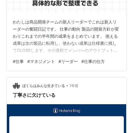
わたしは商品開発チームの新人リーダーでこれは新人リ
ーダーの奮闘日記です。 仕事の動向 製品の開発方針が変
わりこれまでの半年間の成果をまとめています。 使える
成果は次の製品に転用し、使わない成果は仕様書に残し
てCLOSEします。その過程でメンバーのアウトプットの
質のコントロール（※）がリーダーの仕事であることを認
#
仕事
#
マネジメント
#
リーダー
#
仕事の仕方
識しました。苦労があって学ぶことが多いです。打って
も響かないメンバーの成果物を仕上げることは、リーダ
ーの仕事の中で好きではないことも自覚しました。その
•
辺りを掘り下げます。（※）イコール：クオリティアッ
ぼくらはみんな生きている
1年前
プ。私は叩き上げと言っています。 "デキない" メンバー
丁寧さに欠けている
のアウトプットの質を上げることが…