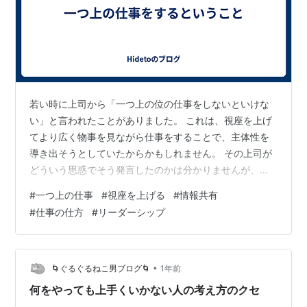
若い時に上司から「一つ上の位の仕事をしないといけな
い」と言われたことがありました。 これは、視座を上げ
てより広く物事を見ながら仕事をすることで、主体性を
導き出そうとしていたからかもしれません。 その上司が
どういう思惑でそう発言したのかは分かりませんが、今
の私なら同じ意図で若手にそう伝えたいと思っていま
#
一つ上の仕事
#
視座を上げる
#
情報共有
す。 今日の話は、この「一つ上の仕事」を皆が意識する
#
仕事の仕方
#
リーダーシップ
ことで、会社や社会は今よりもっと良いものになるので
はないか、という話です。 私は今、第二の人生に向けて
日々準備しています。 会社の今の仕事を発展させること
で、うまく第二の人生に移行したいと考えています。 最
•
🌀ぐるぐるねこ男ブログ🌀
1年前
近、一つ気が付いたことがあります。 それ…
何をやっても上手くいかない人の考え方のクセ