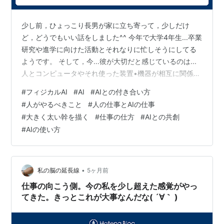
少し前，ひょっこり長男が家に立ち寄って，少しだけ
ど，どうでもいい話をしました^^ 今年で大学4年生...卒業
研究や進学に向けた活動とそれなりに忙しそうにしてる
ようです。 そして，今...彼が大切だと感じているのは...
人とコンピュータやそれ使った装置•機器が相互に関係す
るような技術分野...みたいなことを言っていました。要
#
フィジカルAI
#
AI
#
AIとの付き合い方
は... 人が介在するようなことがキーになる...その背景
#
人がやるべきこと
#
人の仕事とAIの仕事
は，急激に発展したAIがあるようです^^;今盛んに言われ
#
大きく太い幹を描く
#
仕事の仕方
#
AIとの共創
ているフィジカルAI になるのかな...？ まぁ，確かに...と
#
AIの使い方
いう話になり...，僕自身もちょくちょく使ってみて思う
ことを話しました... ざっくりですが..…
•
私の脳の延長線
5ヶ月前
仕事の向こう側。今の私を少し超えた感覚がやっ
てきた。きっとこれが大事なんだな( ´∀｀ )