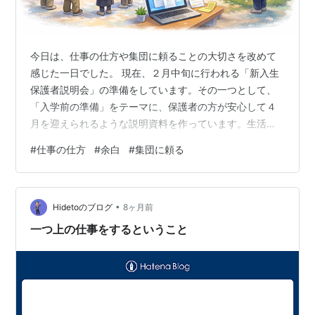
今日は、仕事の仕方や集団に頼ることの大切さを改めて
感じた一日でした。 現在、２月中旬に行われる「新入生
保護者説明会」の準備をしています。その一つとして、
「入学前の準備」をテーマに、保護者の方が安心して４
月を迎えられるような説明資料を作っています。生活指
導部、養護教諭、事務、入学式に関する内容などをまと
#
仕事の仕方
#
余白
#
集団に頼る
めた“しおり”づくりです。 結局のところ、こういう仕事
は「とりまとめ役」がいないと進みません。なので、今
年もその役目は私が引き受けることにしました。学校の
•
ルールも少しずつ変わり、伝えておいた方がいいことも
Hidetoのブログ
8ヶ月前
増えています。今回は、まずそれぞれの担当の先生方に
一つ上の仕事をするということ
資料作成をお願いし、それを取りまとめた上で、…