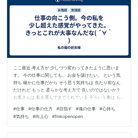
ここ最近 考え方が 少しづつ変わってきたように思いま
す。 今の仕事に関しても。 お金を儲けたい。 という気
持ち 確かに仕事だから そう思う気持ちは 当たり前なん
だけれど もっと 柔らかな考え方で 良いのではないか？
お客さんは 私を選んできてくれている そういう事は も
ちろんうれしい事なんですが もう少し もっと？って言う
#
仕事
#
仕事の仕方
#
目指す
#
魂の仕事
#
心持ち
べきか・・ お金のことを 中心に考えなくても 良いんじ
#
気持ち
#
向上心
#
fmkopenopen
ゃないかなって 思うようになってきました。 対価は確か
に でも そのことで振り回されるような そんなことは 余
り考え的に良くないかも。 仕事という考えよりも もっと