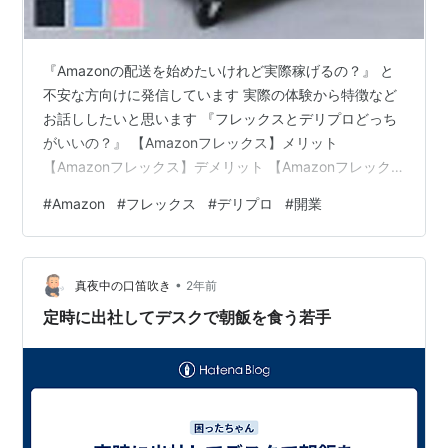
『Amazonの配送を始めたいけれど実際稼げるの？』 と
不安な方向けに発信しています 実際の体験から特徴など
お話ししたいと思います 『フレックスとデリプロどっち
がいいの？』 【Amazonフレックス】メリット
【Amazonフレックス】デメリット 【Amazonフレック
ス】月の売り上げ目安 【Amazonデリバリプロバイダ
#
Amazon
#
フレックス
#
デリプロ
#
開業
ー】メリット 【Amazonデリバリプロバイダー】デメリ
ット 【Amazonデリバリプロバイダー】月の売り上げ目
安 まとめ 『フレックスとデリプロどっちがいいの？』
•
【Amazonフレックス】メリット 1ブロックごとの受託な
真夜中の口笛吹き
2年前
ので時間の配分がしやすい Amazonとの直契約なの…
定時に出社してデスクで朝飯を食う若手