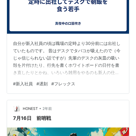
自分が新入社員の頃は職場の定時より30分前には出社し
ていたものです。 昔はデスクでタバコが吸えたので（今
じゃ信じられない話ですが）先輩のデスクの灰皿の吸い
殻を片付けたり、行先を書くホワイトボードの日付を書
き直したりとかね、いろいろ雑用をやるのも新人の仕事
だったのです。 今年自分が所属する部署に配属された新
#
新入社員
#
遅刻
#
フレックス
人君。 研修中のリクルートスーツからは一変して今風
（今風が何なのかよくわかりませんがw）の格好で、定時
を過ぎて出社してきます。 勤務先がフレックスタイムを
•
導入しているので、その辺りはそれほどうるさくないん
HONEST
2年前
です。 しかし、デスクについていきなり朝飯を食い始め
7月16日 前哨戦
るのはいかがなものなのか。 隣では先輩…