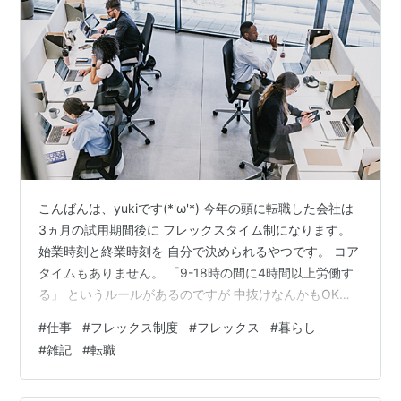
こんばんは、yukiです(*'ω'*) 今年の頭に転職した会社は
3ヵ月の試用期間後に フレックスタイム制になります。
始業時刻と終業時刻を 自分で決められるやつです。 コア
タイムもありません。 「9-18時の間に4時間以上労働す
る」 というルールがあるのですが 中抜けなんかもOKな
ので、 例えば9-11時働いたあと中抜けして 16-18時にも
#
仕事
#
フレックス制度
#
フレックス
#
暮らし
働けば、 その日は1日出勤したことになります。 もちろ
#
雑記
#
転職
ん他の日に長く働いて 1ヵ月の間に調整しなければなりま
せん。 職種や部署によって ちょっと違いはありますが