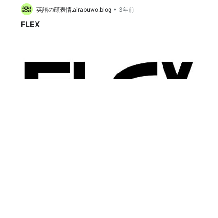
•
ってきました。これまた商社の例ですが、三井物産も今
英語の顔表情.airabuwo.blog
3年前
年4月からフレックス勤務制度を導入、午前10時～午後3
FLEX
時をコアタイムに設定したそうです。…
Flex. フレックス