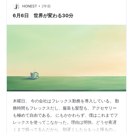
入れて準備を始めるっていう前に、前哨戦として手を付
•
HONEST
2年前
けておく、そういう感じだ。 悪く言…
6月6日 世界が変わる30分
木曜日、 今の会社はフレックス勤務を導入している。 勤
務時間もフレックスだし、服装も髪型も、アクセサリー
も極めて自由である。 にもかかわらず、僕はこれまでフ
レックスを使ってこなかった。理由は明快。どうせ夜遅
くまで残ってるんだから、朝遅くしたらもっと帰るのが