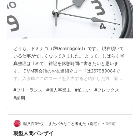
どうも、ドミナゴ（@Dominago50）です。 現在頂いて
いる仕事が忙しくなってきました。 よって、しばらく写
真整理は止めて、雑記を休憩時間に書きたいと思いま
す。 DMM英会話のお友達紹介コードは267989084で
す。入会時にこのコードを入力すると紹介した方、紹介
された方双方にプラスレッスンチケット3枚が貰えます。
#
フリーランス
#
個人事業主
#
忙しい
#
フレックス
（誰が利用したかこちらには分かりません） 忙しいのは
#
納期
今週末まで（のはず） 忙しいのは今週末まで（のはず）
本日はほぼ1日中雨でした。 気温も低く肌寒かったです。
明日の午前中ちょっとゆっくりしたいため、昨日と今日
は仕事をしていました。 今週末までがピークで、それか
•
嘘八百3千丈、またバカなこと考えた（別宅）
3年前
らは落ち着いてく…
朝型人間バンザイ