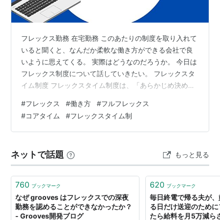
フレックス勤務 在宅勤務 このあたりの制度を取り入れて
いると聞くと、なんだか柔軟な働き方ができる会社で良
いように思えてくる。 実際はどうなのだろうか。 今日は
フレックス制度について話していきたい。 フレックスタ
イム制度 フレックスタイム制度は、「あらかじめ決めら
れた一定期間内の「総労働時間」を満たしてさえいれ
#
フレックス
#
働き方
#
フルフレックス
ば、毎日の始業・終業時刻、そして労働時間を労働者自
#
コアタイム
#
フレックスタイム制
身が自由に決定できる働き方」のことを言う。 厚生労働
省「フレックスタイム制 のわかりやすい解説 ＆ 導入の
手引き」
ネットで話題
もっと見る
https://www.mhlw.go.jp/content/001140964.pdf 子育
てや介護をしている方などが、家…
760
620
ブックマーク
ブックマーク
なぜ grooves はフレックスでの深夜
毎日終電で帰る夫が、
勤務を認めることができなかったか？
る日だけ送迎のために
- Grooves開発ブログ
たら給料を月5万減ら