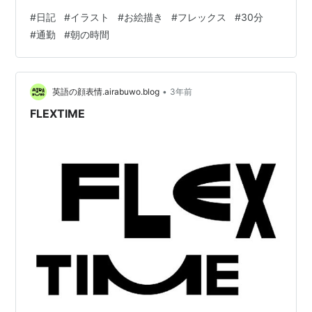
遅くなるからである。 ただ、ここ最近の三寒四温で、昨
#
日記
#
イラスト
#
お絵描き
#
フレックス
#
30分
夜は寒気を感じてしまい、これはちょっとマズイと思っ
#
通勤
#
朝の時間
て急遽30分後ろ倒しでの勤務開始を選択した。 この30
分がすごい。 電車は空いてる。 道も空いてる。 エレベ
ーターも空いてる。 何と言っても、自分の目が冴えてい
る。寒気はもう感じられなかった。 なんだよ、たかが30
•
英語の顔表情.airabuwo.blog
3年前
分、されど30分。 これは病…
FLEXTIME