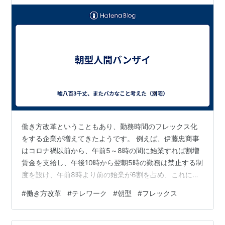
働き方改革ということもあり、勤務時間のフレックス化
をする企業が増えてきたようです。 例えば、伊藤忠商事
はコロナ禍以前から、午前5～8時の間に始業すれば割増
賃金を支給し、午後10時から翌朝5時の勤務は禁止する制
度を設け、午前8時より前の始業が6割を占め、これによ
り社員の生産性が向上したといわれています。 特に、新
#
働き方改革
#
テレワーク
#
朝型
#
フレックス
型コロナウイルス禍後、テレワークなどの経験を経て、
いままでの勤務時間＋夜の残業というパターンより、朝
のほうが生産性が高まるということが言われるようにな