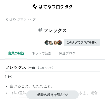
はてなブログ トップ
フレックス
このタグでブログを書く
言葉の解説
ネットで話題
関連ブログ
フレックス
(
一般
)
【
ふれっくす
】
flex
曲げること。たたむこと。
（1の意味より転じて）柔軟に物事を行うさま。複合
解説の続きを読む
語の接頭辞として用いられることが多い。