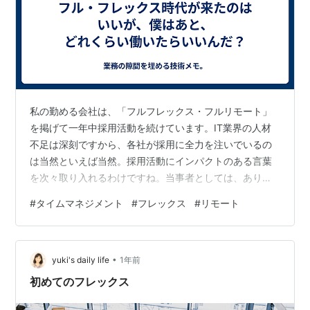
私の勤める会社は、「フルフレックス・フルリモート」
を掲げて一年中採用活動を続けています。IT業界の人材
不足は深刻ですから、各社が採用に全力を注いでいるの
は当然といえば当然。採用活動にインパクトのある言葉
を次々取り入れるわけですね。当事者としては、ありが
たいばかりではあります。 で、同じく人材不足が叫ばれ
#
タイムマネジメント
#
フレックス
#
リモート
る介護・医療業界に目を向けると──「介護者が入所者を
窓から放り投げた」とか「暴力事件」とか、まあ穏やか
じゃないニュースが日々飛び交っています。 じゃあIT業
•
界はどうか？確率統計的に考えれば、こっちでも相当ト
yuki's daily life
1年前
ンデモ事件が起きててもおかしくないんですよね。でも
初めてのフレックス
表に出てこない。理由は簡単で、ITは人の…