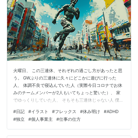
火曜日、 この三連休、それぞれの過ごし方があったと思
う。 GWぶりの三連休に久々にどこかに遊びに行った
人、 体調不良で寝込んでいた人（実際今日コロナでお休
みのチームメンバーが2人もいてちょっと驚いた）、 家
でゆっくりしていた人、 そもそも三連休じゃない人 僕に
とって連休とは休むためのものではなく、予習をするた
#
日記
#
イラスト
#
フレックス
#
休み明け
#
ADHD
めの前哨戦である。 少し言い方を変えると、学生の時に
#
独立
#
個人事業主
#
仕事の仕方
テスト1週間前とかになると部活とかも休みになるテスト
週間、みたいな感じだ。もっと言うと、テスト週間に入
る間際という感じに近いかな。 これからみんなが本腰を