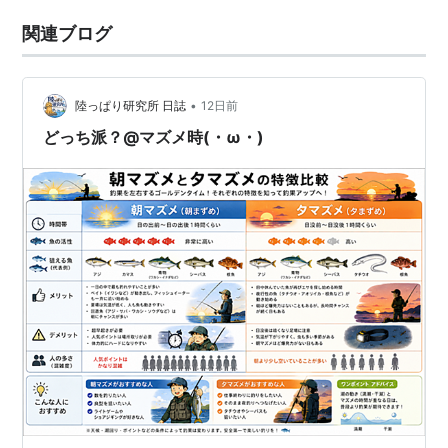
関連ブログ
•
陸っぱり研究所 日誌
12日前
どっち派？@マズメ時(・ω・)