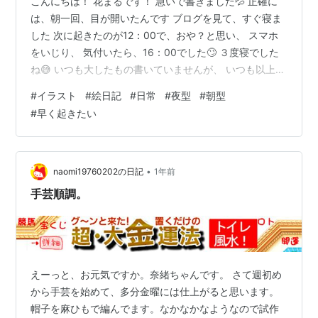
こんにちは！ 花まるです！ 急いで書きました💦 正確に
は、朝一回、目が開いたんです ブログを見て、すぐ寝ま
した 次に起きたのが12：00で、おや？と思い、 スマホ
をいじり、 気付いたら、16：00でした🙄 ３度寝でした
ね😅 いつも大したもの書いていませんが、 いつも以上に
適当になってしまい 申し訳ない気持ちです🙇 言い訳にな
#
イラスト
#
絵日記
#
日常
#
夜型
#
朝型
りますが、いつもではないんです 前日にいつもより頑張
#
早く起きたい
ったことをすると、こうなります 昨日は、LINEスタンプ
をお試しで作ったのですが、 半日ほどで40個のスタンプ
を生産しました🙃 先ほど、審査の結果がきて、 編集して
から再度リクエストしてくださいとのことでしたので 何
•
naomi19760202の日記
1年前
かと思…
手芸順調。
えーっと、お元気ですか。奈緒ちゃんです。 さて週初め
から手芸を始めて、多分金曜には仕上がると思います。
帽子を麻ひもで編んでます。なかなかなようなので試作