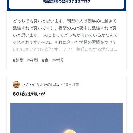
どっちでも良いと思います。朝型の人は朝早めに起きて
勉強すれば良いですし、夜型の人は夜中に勉強すれば良
いと思います。 人によってどっちが向いているかなんて
それぞれですからね。それに合った学習の習慣をつけて
いけば良いだけの話です。 ただ、塾通いをする場合は夜
型の方が向いていますよね。平日の塾の授業って夜じゃ
#
朝型
#
夜型
#
食
#
生活
ないですか。小学生であっても夕方。夜に頭が冴えてい
た方が有利ということになります。 でも入試や模試とな
ると、朝ですよね。だいたい午前中から試験が始まっ
•
て、昼をまたいで夕方前に終わるわけで。そうなると朝
ささやかなおたのしみ♪
10ヶ月前
型の方が良いということになります。 そう考えると、朝
60)夜は弱いが
型と夜型をスイッチできる人が勉強で有利という…