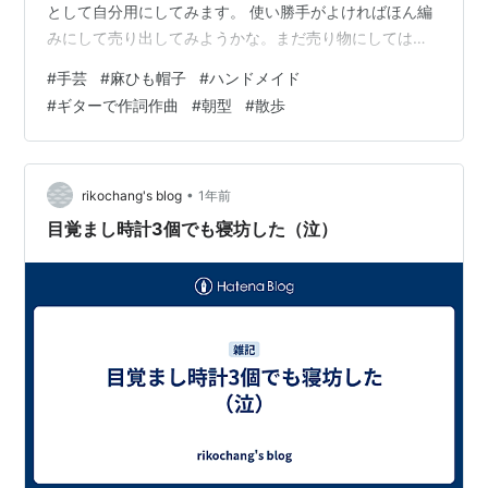
として自分用にしてみます。 使い勝手がよければほん編
みにして売り出してみようかな。まだ売り物にしては早
いかな。誰かにあげても良いかも。麻ひもの帽子なので
#
手芸
#
麻ひも帽子
#
ハンドメイド
半分とかに折ってバッグの中に入れておけば、使えます
#
ギターで作詞作曲
#
朝型
#
散歩
よ。やっぱり春夏用かな。またうまい具合になったらこ
こにも上げてみるかも？！ 早朝起きにトライしてみたい
ですが、眠さには勝てず、寝てしまいますな。 早くに寝
てもなかなか起きられず。朝型に変えたいのですが、な
•
rikochang's blog
1年前
かなか起きることができません。何度となく…
目覚まし時計3個でも寝坊した（泣）