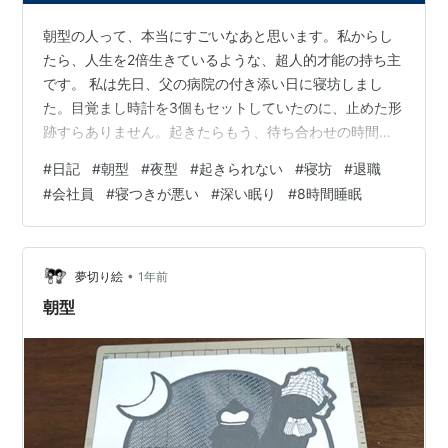
朝型の人って、本当にすごいなあと思います。私からし
たら、人生を2倍生きているような、超人的才能の持ち主
です。 私は先日、父の病院の付き添い日に寝坊しまし
た。目覚まし時計を3個もセットしていたのに、止めた形
跡すらありません。起きたらもう、待ち合わせの時間を
過ぎていました…😱 ここ最近、イレギュラーな予定が続
#
日記
#
朝型
#
夜型
#
起きられない
#
寝坊
#
退職
いていました。不動産、親の施設見学、透析の病院の相
#
会社員
#
寝つきが悪い
#
深い眠り
#
8時間睡眠
談など、重い判断を要することばかり。夜も考えごとで
眠れず、さらに「明日は寝坊できない」というプレッシ
ャーで、眠れない悪循環に。 そしてとうとう、寝坊で
す。 父は認知があり、現在はショートステイで施設にお
•
夢切り絵
1年前
世話になっていて、その日は病院で待ち合わせ…
朝型