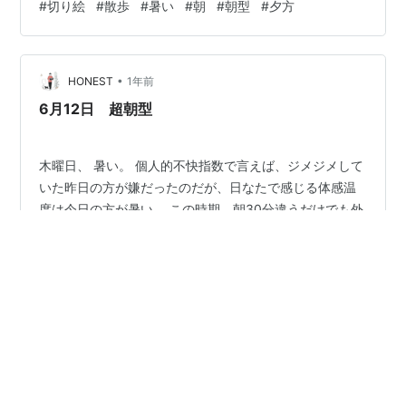
#
切り絵
#
散歩
#
暑い
#
朝
#
朝型
#
夕方
くのも悪くないなって最近思います。 ここ数日、夕方外
にいることが多かったのですが、意外とそこまで暑くな
く、朝と変わらないように感じました。 朝のほうが涼し
•
いかなと思って、朝歩いていましたが、晴れていると朝
HONEST
1年前
でも十分暑いです。 自分は朝型だと思っていたのです
6月12日 超朝型
が、朝はやっぱり眠いし、そうとも言い…
木曜日、 暑い。 個人的不快指数で言えば、ジメジメして
いた昨日の方が嫌だったのだが、日なたで感じる体感温