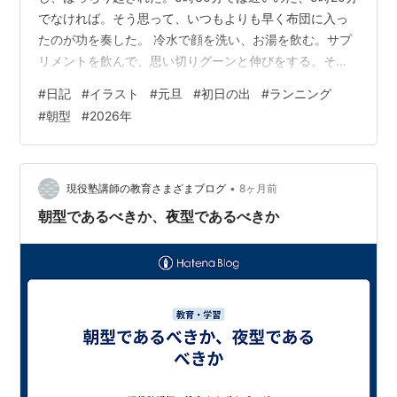
でなければ。そう思って、いつもよりも早く布団に入っ
たのが功を奏した。 冷水で顔を洗い、お湯を飲む。サプ
リメントを飲んで、思い切りグーンと伸びをする。それ
でもまだ5時30分である。布団を片付けてウェアに着替
#
日記
#
イラスト
#
元旦
#
初日の出
#
ランニング
える。ストレッチをしながら今日はどのVoicyを聞こうか
#
朝型
#
2026年
なと考える。外はまだ暗い。 簡易仏壇に手を合わせなが
ら、あけましておめでとうと祖父に挨拶をする。それか
ら、部屋の窓を全開にし、一気に空気を入れ替える。
2026年最初の空気、おはようございます。独り言ち。い
•
現役塾講師の教育さまざまブログ
8ヶ月前
つもよりも脚をしっかりと…
朝型であるべきか、夜型であるべきか