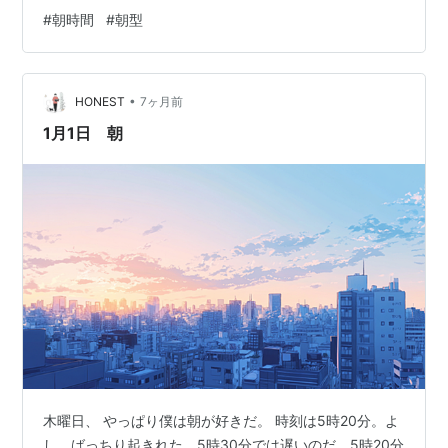
減っているし、もういいから寝ちゃえ～、と早々に就寝
#
朝時間
#
朝型
し、4時起きをしております。 そいでわたしが早朝にや
っている事が、たぶん一般的には夜時間に行われている
事だよな～と思う。朝時間に行っていることは、 読書 ブ
•
ログを書く ネットサーフィン 手帳時間 勉強 DVD鑑賞と
HONEST
7ヶ月前
かとか。 でもじっさい朝の方が頭が冴えていますし、疲
1月1日 朝
れはないしで、趣味をやるにして…
木曜日、 やっぱり僕は朝が好きだ。 時刻は5時20分。よ
し、ばっちり起きれた。5時30分では遅いのだ、5時20分