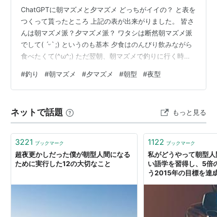
ChatGPTに朝マズメと夕マズメ どっちがイイの？ と表を
つくって貰ったところ 上記の表が出来がりました。 皆さ
んは朝マズメ派？夕マズメ派？ ワタシは断然朝マズメ派
でして( ˊᵕˋ ;) というのも基本 夕食はのんびり飲みながら
食べたくて(^ω^;) ただ翌朝、朝マズメで釣りに行く時は
飲めず早々に寝てしまうので よーく考えたら、夕マズメ
#
釣り
#
朝マズメ
#
夕マズメ
#
朝型
#
夜型
でもイイんじゃね？ とも思えますが(;^_^A 夕マズメに殆
ど行ったこと殆ど無いんですが 朝マズメ、クソ早い時間
でも 同業･アングラーって釣り場に居ますよねー。 早す
ネットで話題
もっと見る
ぎたかなぁ。。。なんて思っても ワタシより早く来てい
る人 ワンサカ居ますもん(lll⚆ᗜ⚆)…
3221
1122
ブックマーク
ブックマーク
超夜更かしだった僕が朝型人間になる
私がどうやって朝型人
ために実行した12の大切なこと
い語学を習得し、5倍
う2015年の目標を達成
ハッカー・ジャパン