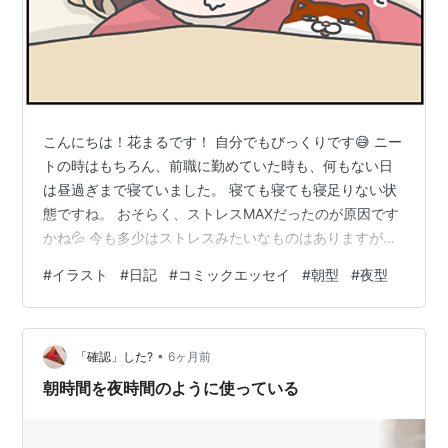
こんにちは！花まるです！ 自分でもびっくりです😅 ニー
トの時はもちろん、前職に勤めていた時も、何もない日
は昼過ぎまで寝ていました。 寝ても寝ても寝足りない状
態ですね。 おそらく、ストレスMAXだったのが原因です
かね💦 今も多少はストレスみたいなものはありますが、
あの頃に比べたら全然です。 今は、寝るよりもやりたい
#
イラスト
#
日記
#
コミックエッセイ
#
朝型
#
夜型
ことがあるので、寝すぎるともったいないと思うように
なりました。 きちんと7～8時間ほどの睡眠はとっていま
す。 以前は、10～12時間くらい寝ても寝足りない感じ
•
で、ずっと身体がだるかったのですが、最近の朝はスッ
「確認」した?
6ヶ月前
キリしていて気持ちが安定してよかったです。 私は、メ
朝時間を夜時間のように使っている
ンタルに弱いという自覚があ…