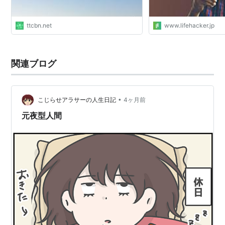
ttcbn.net
www.lifehacker.jp
関連ブログ
•
こじらせアラサーの人生日記
4ヶ月前
元夜型人間