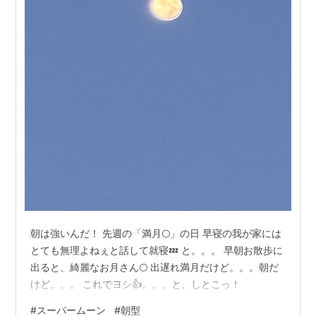
朝は強いんだ！ 先週の「満月🌕」の日 早寝の我が家には
とても無理よねぇと話して就寝💤 と。。。 早朝お散歩に
出ると、綺麗なお月さん🌕 出遅れ満月だけど。。。朝だ
けど。。。 これでヨシ👍。。。と、しとこっ！
#
スーパームーン
#
朝型