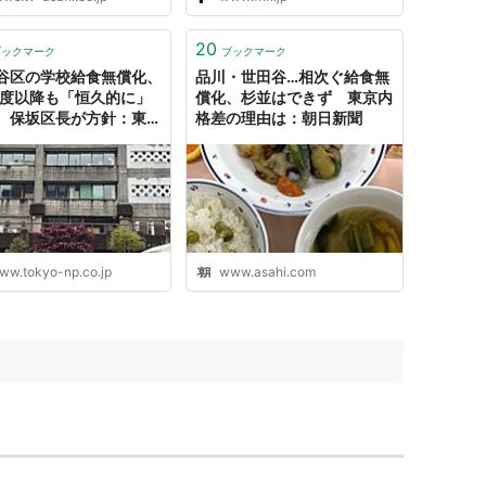
20
ブックマーク
ブックマーク
谷区の学校給食無償化、
品川・世田谷…相次ぐ給食無
年度以降も「恒久的に」
償化、杉並はできず 東京内
 保坂区長が方針：東京
格差の理由は：朝日新聞
デジタル
ww.tokyo-np.co.jp
www.asahi.com