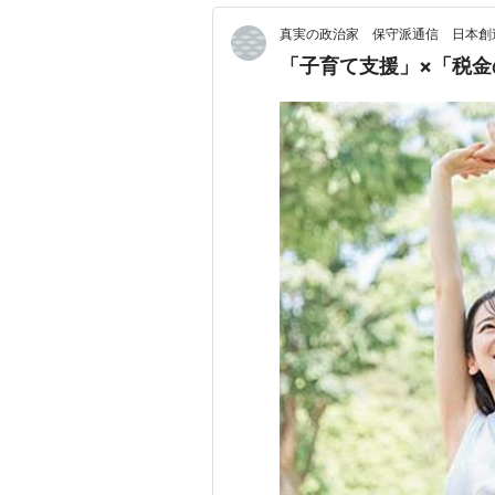
真実の政治家 保守派通信 日本創
「子育て支援」×「税