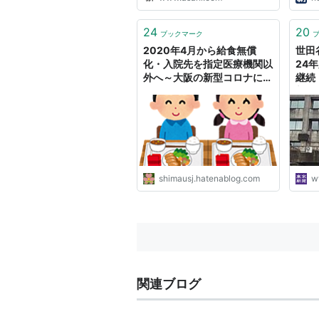
24
20
ブックマーク
2020年4月から給食無償
世田
化・入院先を指定医療機関以
24
外へ～大阪の新型コロナに対
継続
する政策 - 知らなかった！日
新聞
記
shimausj.hatenablog.com
w
関連ブログ