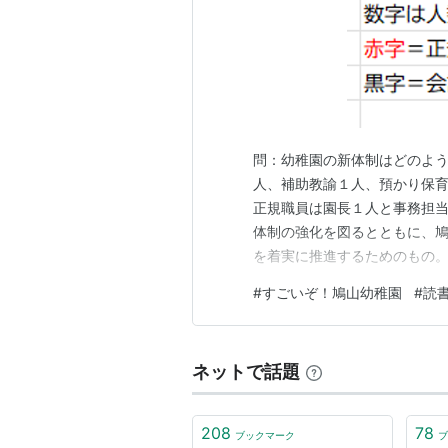
問：幼稚園の新体制はどのよう
人、補助教諭１人、預かり保育
正規職員は園長１人と事務担当
体制の強化を図るとともに、
を着実に推進するためのもの
のように評価されているか。
#
すごいぞ！鳩山幼稚園
#
読
容を基盤とし、幼稚園のさら
育時間の延長及び学校給食の
ネットで話題
208
78
ブックマーク
ブ