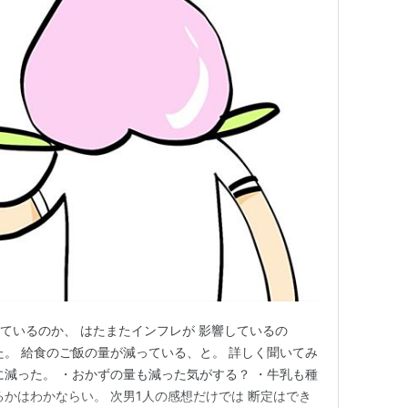
しているのか、 はたまたインフレが 影響しているの
た。 給食のご飯の量が減っている、と。 詳しく聞いてみ
に減った。 ・おかずの量も減った気がする？ ・牛乳も種
るかはわかならい。 次男1人の感想だけでは 断定はでき