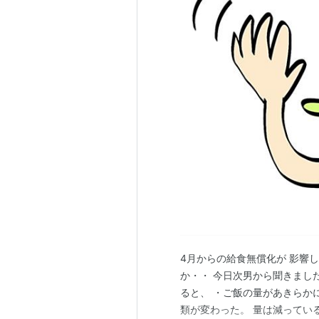
4月からの給食無償化が 影響
か・・ 今日次男から聞きまし
ると、 ・ご飯の量があきらか
類が変わった。 量は減ってい