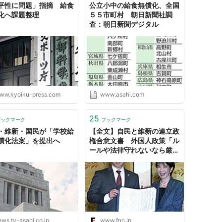
平性に問題」指摘 給食
公立小中の給食無償化、全国
化へ課題整理
５５市町村 朝日新聞社調
査：朝日新聞デジタル
ww.kyoiku-press.com
www.asahi.com
25
ブックマーク
ブックマーク
・維新・国民が「学校給
【全文】自民と維新の連立政
償化法案」を提出へ
権合意文書 外国人政策「ル
ールや法律守れないなら厳し
く対応」高校や給食無償化も
｜FNNプライムオンライン
ews.tv-asahi.co.jp
www.fnn.jp