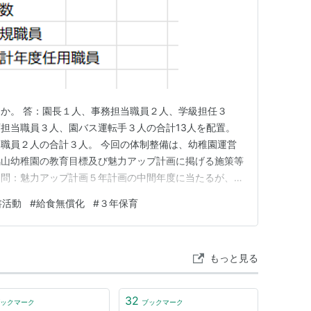
か。 答：園長１人、事務担当職員２人、学級担任３
担当職員３人、園バス運転手３人の合計13人を配置。
職員２人の合計３人。 今回の体制整備は、幼稚園運営
鳩山幼稚園の教育目標及び魅力アップ計画に掲げる施策等
。問：魅力アップ計画５年計画の中間年度に当たるが、ど
答：文部科学省が示す幼稚園教育要領や学習指導要領の内
書活動
#
給食無償化
#
３年保育
なる魅力向上と教育活動の充実を図るため、３年保育、保
導入の３つを柱として取り組んで…
もっと見る
32
ックマーク
ブックマーク