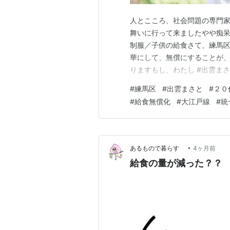
人とこころ、社会問題の専門
舞いに行って来ましたやや痴呆
制服／子供の給食さて、練馬
華にして、無償にすることが
りますもし、わたし #出雲ま
本当の無償化は、存在せず、
#
練馬区
#
出雲まさと
#
２０
バラマキ競争に終焉を迎えて
#
給食無償化
#
大江戸線
#
統
皆さんは、どんな状態が好みで
•
あるもので暮らす
4ヶ月前
給食の量が減った？？