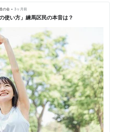
•
造の会
3ヶ月前
金の使い方」練馬区民の本音は？