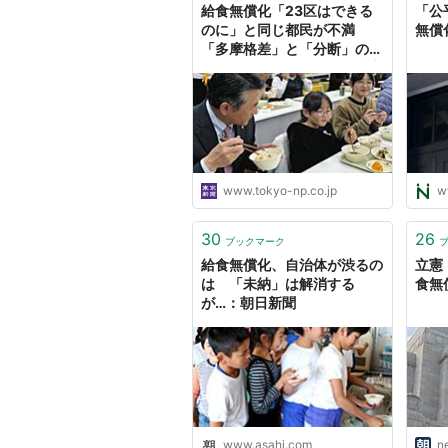
給食無償化「23区はできる
「公
のに」と同じ都民が不満
無償
「多摩格差」と「分断」の光
景 結局「金がない」：東京
新聞デジタル
www.tokyo-np.co.jp
w
30
26
ブックマーク
給食無償化、自治体が渋るの
立憲
は 「未納」は解消する
食無
が…：朝日新聞
www.asahi.com
n