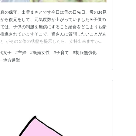
家真の保守、出雲まさとです今日は母の日先日、母のお見
から復元をして、元気度数が上がっていました✴︎子供の
区では、子供の制服を無償にすること給食をどこよりも豪
、推進されていますそこで、皆さんに質問したいことがあ
さと がその２倍の状態を提示したら、支持出来ますか？
皆さんの税金ですわたしは、長らく税負担軽減の観点から
代女子
#
主婦
#
既婚女性
#
子育て
#
制服無償化
新思考で、皆さんの負担減をするべきだと思っていました
一地方選挙
すか？新区長が述べた「…