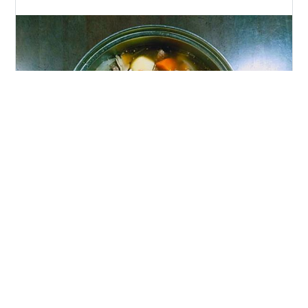
以前ブログに書いた、職場がお祝い用にいただいている
胡蝶蘭の鉢の件ですが、飾る時期が済んだら、１鉢いた
だけることになりましたﾟ+｡:.ﾟヽ(*´∀`)ﾉﾟ.:｡+ﾟ なんとか
育てられれば良いのですが。 さて、2022年3月の食の記