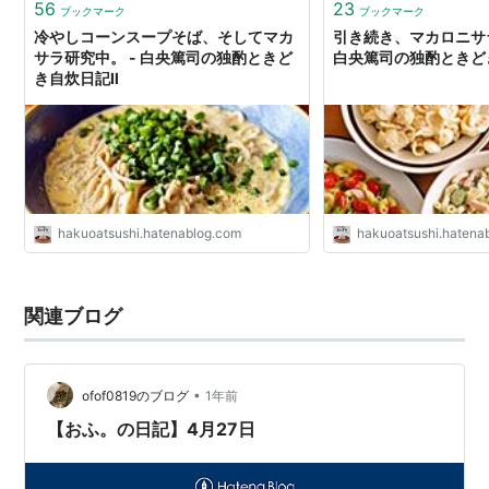
56
23
ブックマーク
ブックマーク
冷やしコーンスープそば、そしてマカ
引き続き、マカロニサ
サラ研究中。 - 白央篤司の独酌ときど
白央篤司の独酌ときど
き自炊日記Ⅱ
hakuoatsushi.hatenablog.com
hakuoatsushi.hatena
関連ブログ
•
ofof0819のブログ
1年前
【おふ。の日記】4月27日