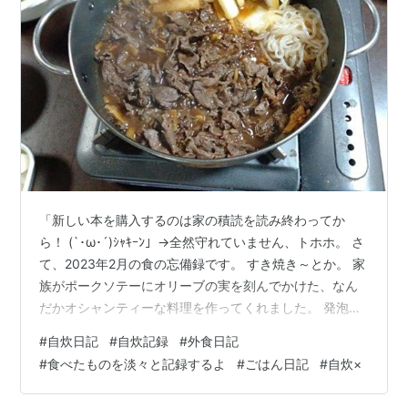
「新しい本を購入するのは家の積読を読み終わってか
ら！ (`･ω･´)ｼｬｷｰﾝ」→全然守れていません、トホホ。 さ
て、2023年2月の食の忘備録です。 すき焼き～とか。 家
族がポークソテーにオリーブの実を刻んでかけた、なん
だかオシャンティーな料理を作ってくれました。 発泡性
ワインと一緒にいただきます トマトピューレとイカを合
#
自炊日記
#
自炊記録
#
外食日記
わせたスープを作りました。美味。 ディルをたっぷりか
#
食べたものを淡々と記録するよ
#
ごはん日記
#
自炊×
けて なんちゃってグルテンフリー生活をしているので、
近所でたまたま購入したグルテンフリールーでハヤシラ