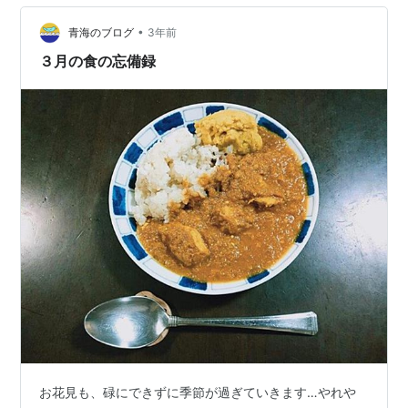
いていた）、この頃凄く忙しかった&大事な仕事の一区切
りがついたので、自分への褒美に肉を食べました(∀｀
•
青海のブログ
3年前
*ゞ)ｴﾍﾍ アスパラ…
３月の食の忘備録
お花見も、碌にできずに季節が過ぎていきます…やれや