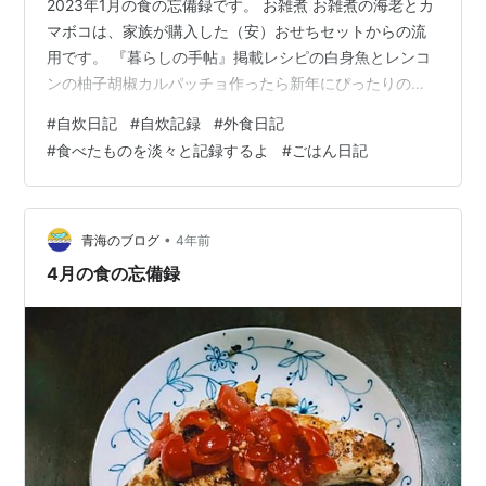
2023年1月の食の忘備録です。 お雑煮 お雑煮の海老とカ
マボコは、家族が購入した（安）おせちセットからの流
用です。 『暮らしの手帖』掲載レシピの白身魚とレンコ
ンの柚子胡椒カルパッチョ作ったら新年にぴったりの爽
やかな味でした。 松の実がアクセント 読書会会場そば
#
自炊日記
#
自炊記録
#
外食日記
の、築地本願寺そばの高評価ベトナムフォーのお店へ。
#
食べたものを淡々と記録するよ
#
ごはん日記
牛肉のフォー。うまうま。 その後、築地本願寺内のカフ
ェ（PRONT系列らしい）へ。 和カフェ Tsumugi 近辺に
ある、佃煮屋さんで買った蕗の佃煮。 ご飯に合います 冬
は粕汁があったまります。 魚はブリを使いました くたび
•
青海のブログ
4年前
れた退社後、…
4月の食の忘備録