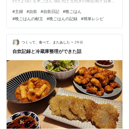
行けよ(笑) 玄米ごはん 鶏むねと玉ねぎの南蛮漬け 自家製
キムチ わかめと豆腐のお味噌汁 コブサラダもどき 南蛮
#
主婦
#
自炊
#
自炊日記
#
晩ごはん
酢はこのレシピと同じです。 鯵の南蛮漬け by あーさ✦
#
晩ごはんの献立
#
晩ごはんの記録
#
簡単レシピ
【クックパッド】 簡単おいしいみんなのレシピが394万
品 (cookpad.com) お出汁でまろやかなので、酸味が苦手
でも食べやすいかも。 買い物に行くのが面倒だったので
それっぽい材料で コブサラダみたいなのをこっ…
•
つくって、食べて、またあした
2年前
自炊記録と冷蔵庫整理ができた話