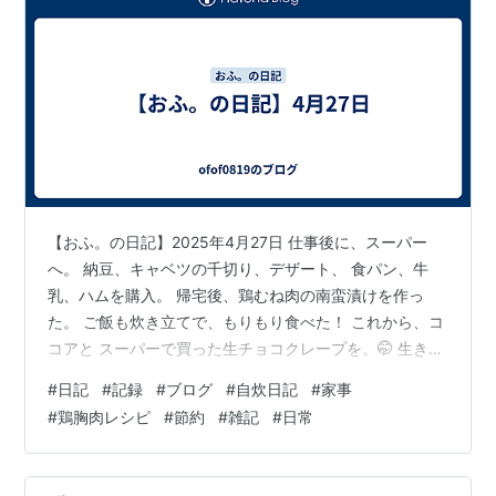
【おふ。の日記】2025年4月27日 仕事後に、スーパー
へ。 納豆、キャベツの千切り、デザート、 食パン、牛
乳、ハムを購入。 帰宅後、鶏むね肉の南蛮漬けを作っ
た。 ご飯も炊き立てで、もりもり食べた！ これから、コ
コアと スーパーで買った生チョコクレープを。🤭 生きて
いてよかったと思える瞬間。 ではまた明日！
#
日記
#
記録
#
ブログ
#
自炊日記
#
家事
#
鶏胸肉レシピ
#
節約
#
雑記
#
日常