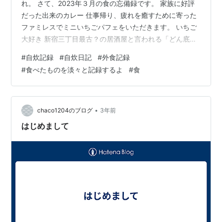
れ。 さて、2023年３月の食の忘備録です。 家族に好評
だった出来のカレー 仕事帰り、疲れを癒すために寄った
ファミレスでミニいちごパフェをいただきます。 いちご
大好き 新宿三丁目最古？の居酒屋と言われる「どん底」
へ。 凄く味のあるお店でした 地下フロアに案内されまし
#
自炊記録
#
自炊日記
#
外食記録
た 突き出しとタコぶつ ロシア風ピクルス マッシュルー
#
食べたものを淡々と記録するよ
#
食
ムの鉄板焼 どん底のカクテル「どんカク」 山芋のバター
焼き ポテトサラダ ソーセージ盛り合わせ 店内のムード
満点、料理のお味も良かったです♪ www.donzoko.co.jp
残業で遅くなったある日、錦糸町「海鮮居酒屋○（ま
•
chaco1204のブログ
3年前
る）…
はじめまして