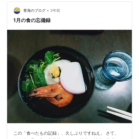
イスを作りましたが家族にも好評の味。でも、巷で売ら
れているこういう”こだわりの食”を見ると、福島県産のも
•
青海のブログ
3年前
のが多いのは…な…
1月の食の忘備録
この「食べたもの記録」、久しぶりですねえ。 さて、