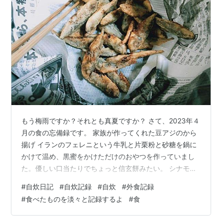
もう梅雨ですか？それとも真夏ですか？ さて、2023年４
月の食の忘備録です。 家族が作ってくれた豆アジのから
揚げ イランのフェレニという牛乳と片栗粉と砂糖を鍋に
かけて温め、黒蜜をかけただけのおやつを作っていまし
た。優しい口当たりでちょっと信玄餅みたい。 シナモン
もかけた cookpad.com 平日（水曜日）、急に仕事帰り
#
自炊日記
#
自炊記録
#
自炊
#
外食記録
に銀座で夕食とることになり、予約なしであちこち探し
#
食べたものを淡々と記録するよ
#
食
たのですが水曜日なのにどこも満席。空いていたミタス
カフェに入店しました。 ちょっと高めですが（だから空