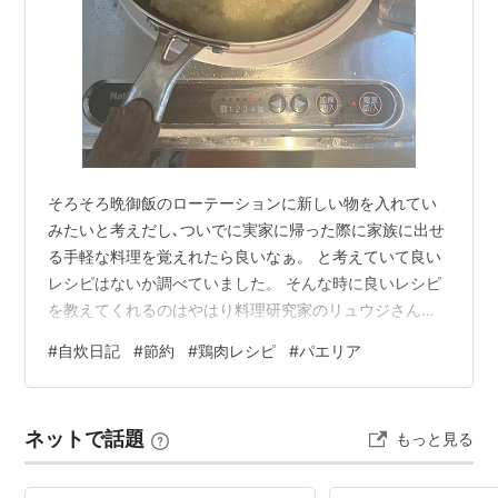
そろそろ晩御飯のローテーションに新しい物を入れてい
みたいと考えだし､ついでに実家に帰った際に家族に出せ
る手軽な料理を覚えれたら良いなぁ。 と考えていて良い
レシピはないか調べていました。 そんな時に良いレシピ
を教えてくれるのはやはり料理研究家のリュウジさん。
一人暮らし始めたばかりの頃は、ワンパンパスタのレシ
#
自炊日記
#
節約
#
鶏肉レシピ
#
パエリア
ピは色々試してみてお世話になりました。
www.youtube.com 今回参考にさせて頂いたのは､やけく
そパエリア 何と言っても鶏肉一枚で作るレシピなのが良
ネットで話題
もっと見る
いですね。 私の冷凍庫冷蔵庫の中に貯蔵されている数少
ない食材の一つです。 動画サムネイルのパリパリに焼け
た鶏肉がとても美味しそうです。…