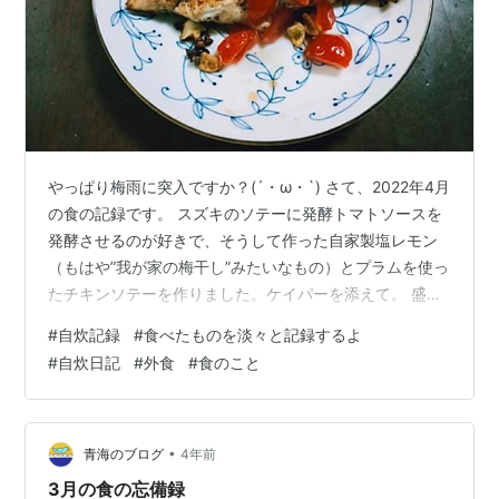
やっぱり梅雨に突入ですか？(´・ω・`) さて、2022年4月
の食の記録です。 スズキのソテーに発酵トマトソースを
発酵させるのが好きで、そうして作った自家製塩レモン
（もはや”我が家の梅干し”みたいなもの）とプラムを使っ
たチキンソテーを作りました。ケイパーを添えて。 盛り
付けは男らしく コロナもあって、外食はあまりしないの
#
自炊記録
#
食べたものを淡々と記録するよ
ですが、先月は何度か居酒屋に行く機会がありました。
#
自炊日記
#
外食
#
食のこと
まずは門前仲町のこの店。 お刺身、分厚かった～ 里芋の
から揚げ 美味。 出先でお目当ての店が満席でフラれたと
ころで気になったジビエ料理の店へ。とても勢いがある
印象の、素敵なお店でした。 まずはパクチーサラダ パク
•
青海のブログ
4年前
チーは、個人的…
3月の食の忘備録