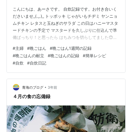
こんにちは、あーさです。 自炊記録です。お付き合いく
ださいませ_(._.)_ トッポッキ じゃがいもチヂミ ヤンニョ
ムチキン レタスと玉ねぎのサラダ この日はハニーマスタ
ードチキンの予定で マスタードを久しぶりに仕込んで準
備ばっちり！と思ったら はちみつを切らしてました😊
iherbで注文中+月末食費追い込みキャンペーン中だった
#
主婦
#
晩ごはん
#
晩ごはん1週間の記録
ため スーパーで買う気にもなれず、急遽ヤンニョムチキ
#
晩ごはんの献立
#
晩ごはんの記録
#
簡単レシピ
ンへ変更。 ちなみにコチュジャンも切らしてた(笑)調味
#
自炊
#
自炊日記
料カスカスすぎ。 コチュジャンはネットで調べて手作り
コチュジャン（簡易）で対応しました。 お味噌と粉唐辛
子とみりんでそれっぽくなりました✨ 玄米ごはん ハニー
マスタ…
•
青海のブログ
3年前
４月の食の忘備録