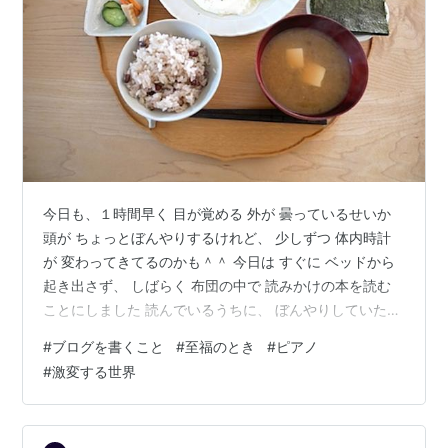
今日も、１時間早く 目が覚める 外が 曇っているせいか
頭が ちょっとぼんやりするけれど、 少しずつ 体内時計
が 変わってきてるのかも＾＾ 今日は すぐに ベッドから
起き出さず、 しばらく 布団の中で 読みかけの本を読む
ことにしました 読んでいるうちに、 ぼんやりしていた頭
が ちょっとずつ 動き出して、 今日 やりたいことが いろ
#
ブログを書くこと
#
至福のとき
#
ピアノ
いろ 湧いてくる ・ ・ 昨日の夕方、一人で ピアノの練習
#
激変する世界
をしてたら、 久しぶりに 楽しい感覚が戻ってきた 楽器
を演奏するのって、 ただ 体を動かして 音を出すんじゃ
なくて、 自分の中に流れる音楽を 実際に 音にすること