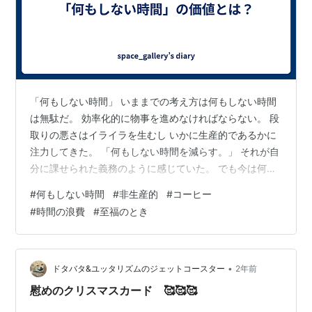
「何もしない時間」 いままでの考え方は何もしない時間
は無駄だ。 効率化的に物事を進めなければならない。 段
取りの悪さはイライラを生むし いかに生産的であるかに
注力してきた。 「何もしない時間を減らす。」 それが自
分に課せられた義務のように感じていた。 でも今は何も
しない時間があっても良いと考える それはなぜか。 実際
#
何もしない時間
#
非生産的
#
コーヒー
に何もしない時間をつくることでその有意義さを 身にし
#
時間の浪費
#
至福のとき
みて感じることができる。 信じられない人は体感してほ
しい。 「生産的なことをしなければならない」というシ
ガラミからの解放 こんな自分も必要なんだという自分自
身を受容する時間。 何もしない時間の浪費こそ最高の贅
•
ドタバタ&ユッタリズムのジェットコースター
2年前
沢なのかもしれない。 …
慰めのクリスマスカード 🥰🥰🥰