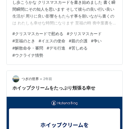
し歩こうかな クリスマスカードを書き始めました 書く瞬
間瞬間にその知人を思います そして彼らの良い行い良い
生活が 周りに良い影響をもたらす事を願いながら書くの
は わたしも幸せな時間になります 至福の時 喪中葉書を
くれた知人にも クリスマスカードは出せます。 それはこ
#
クリスマスカードで慰める
#
クリスマスカード
の世で苦しむ人、悲しむ人、絶望の人、 困難の中にいる
#
至福のとき
#
イエスの使命
#
親の介護
#
争い
人に 新たな命を与えるために来られたイエスの お祝いだ
#
解散命令・審問
#
デモ行進
#
苦しめる
から 「イエスの慰めがあるように」という 言葉がけがで
#
ウクライナ情勢
きます わたしはわたしが一番大変だった時にこそ わたし
の方から出しました 親の最後の病気の介護とそれをめぐ
るイ…
•
つぎの世界
2年前
ホイップクリームをたっぷり頬張る幸せ