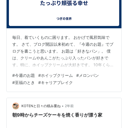
毎日、着ていくものに困ります。 おかげで風邪気味で
す。 さて、ブログ開設以来初めて、『今週のお題』でブ
ログを書こうと思います。 お題は「好きなパン」。 僕
は、クリームやあんこがたっぷり入ったパンが好きで
す。特に、ホイップクリームが大好きです。 10年くらい
前でしょうか、仕事終わって駅まで行く途中でファミマ
#
今週のお題
#
ホイップクリーム
#
メロンパン
に立ち寄り、その当時販売されていた『ホイップメロン
#
至福のとき
#
キャリアブレイク
パン』を買って、駅まで食べ歩くということを毎日のよ
うにやってました。いい大人がみっともないですね…。
でも、たっぷりのホイップクリームを頬張るのは至福の
ときでした。物価高の今では考えられないくらい、ほん
•
KOTENと日々の積み重ね
2年前
とにパンパンにホイップクリームが詰められて…
朝9時からチーズケーキを焼く香りが漂う家