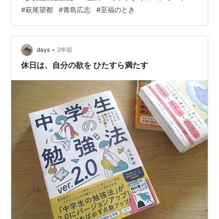
品の数々のエピソードの 掘り下げ方が素晴らしく望都先
#
萩尾望都
#
青島広志
#
至福のとき
生の貴重なお話が聞けました 「残酷な神が支配する」は
連載時に辛くて読み進めなかった作品ですが その点も上
手に聞き出されてなるほど～とゆう思い 画面に映し出さ
れる作品たち 朗読 オペラ 楽曲 先生と なんて贅沢な至福
•
days
2年前
のひと時で…
休日は、自分の欲を ひたすら満たす