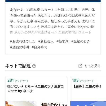
あなたよ、お疲れ様 スタートした新しい世界に 必死に体
を張って頑張った あなたよ、お疲れ様 今日の落ち込んだ
事、辛かった事 喜んだ事、嬉しかった事さえも 改札口に
置いていきましょう 改札口を出たら、完全にあなたの時
間 あなたの好きが沢山詰まった 至福の時間がスタート
#
お疲れ様でした
#
新社会人
#
新学期
#
至福のとき
#
至福の時間
#
自分時間
ネットで話題
もっと見る
281
193
ブックマーク
ブックマーク
揚げない★とろ～り至福のツナ豆腐コ
【緩募】至福の時！
ロッケ by ゆ～ひ