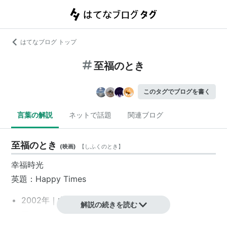
はてなブログ トップ
至福のとき
このタグでブログを書く
言葉の解説
ネットで話題
関連ブログ
至福のとき
(
映画
)
【
しふくのとき
】
幸福時光
英題
：Happy Times
2002年｜
中国映画
｜97分
解説の続きを読む
配給：
20世紀フォックス