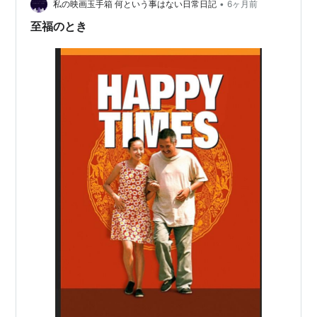
なんだと思う なので、全然 自分の中に 音楽が…
•
私の映画玉手箱 何という事はない日常日記
6ヶ月前
至福のとき