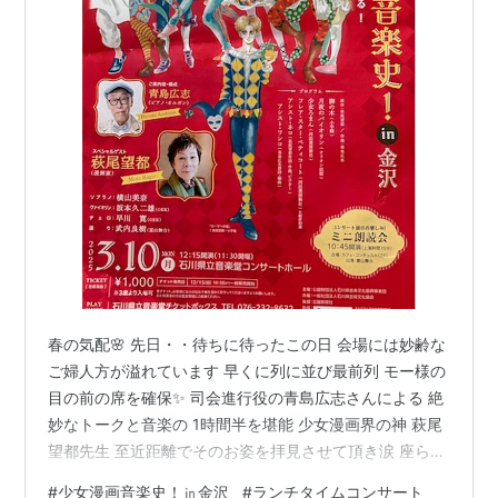
春の気配🌸 先日・・待ちに待ったこの日 会場には妙齢な
ご婦人方が溢れています 早くに列に並び最前列 モー様の
目の前の席を確保✨ 司会進行役の青島広志さんによる 絶
妙なトークと音楽の 1時間半を堪能 少女漫画界の神 萩尾
望都先生 至近距離でそのお姿を拝見させて頂き涙 座られ
たお姿は背筋が伸び凛としたお姿 青島さんによる過去作
#
少女漫画音楽史！㏌金沢
#
ランチタイムコンサート