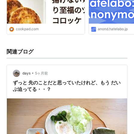
cookpad.com
anond.hatelabo.jp
関連ブログ
•
days
5ヶ月前
ずっと 先のことだと思っていたけれど、もう だい
ぶ迫ってる・・？