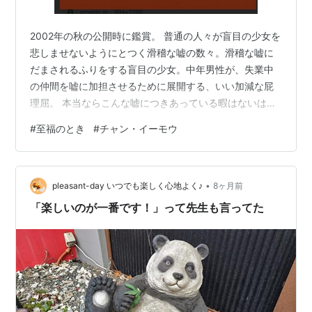
2002年の秋の公開時に鑑賞。 普通の人々が盲目の少女を
悲しませないようにとつく滑稽な嘘の数々。滑稽な嘘に
だまされるふりをする盲目の少女。中年男性が、失業中
の仲間を嘘に加担させるために展開する、いい加減な屁
理屈。 本当ならこんな嘘につきあっている暇はないはず
なのに、何故か中年男性の職場仲間はこの滑稽な嘘に付
#
至福のとき
#
チャン・イーモウ
き合う。時間があってこそうまれる優しい嘘の数々。弱
い者同士がまるでお互いの傷を癒すような出来事も、有
り余る時間があってこそだ。そしてその心優しい嘘にい
•
つまでも甘えることをしない、少女の強さにやはりちょ
pleasant-day いつでも楽しく心地よく♪
8ヶ月前
っと涙する。 北京でのハーゲンダッツアイスクリーム一
「楽しいのが一番です！」って先生も言ってた
つ２５元だというそのアイスクリーム。お金…