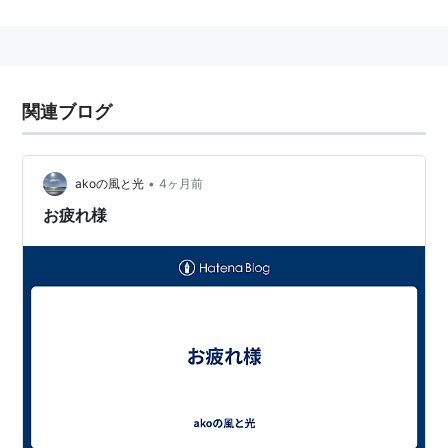
監督：
チャン・イーモウ
脚本：
グイ・ズ
音楽：
サン・バオ
リスト::外国の映画::題名::さ行
関連ブログ
•
akoの風と光
4ヶ月前
お疲れ様