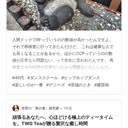
人間ドックでRFっていうのの数値が高かったんですよ。
それで再検査に行ってきたんだけど、 これは健康な人で
も高くなることがあるから、ほかにCCPっていうのの数
値が正常なら問題ない、って先生に言われたんです。 再
検査でそのCCPが正常だったから問題ないらしいんだけ
どさ、 ネットで調べたら、RFっていうのが高いと膠原病
#
40代
#
ダンススクール
#
ヒップホップダンス
の可能性があるらしいじゃないですか。 膠原病っていう
#
楽しいのが一番
#
デニーズ
#
至福のとき
#
膠原病
のは免疫がどうたらの病気で、いろいろなところに症状
が出るらしいです。 思い当たる症状がいくつかあって
さ、 ちょっと困っていることもあって、この症状が膠原
病のせいだとしたらどうしたらいいのか、 川越に膠原病
•
世界の「美の食」探究家
1年前
の専門のお医者さんあるらしい…
頑張るあなたへ、心ほどける極上のティータイム
を。TWG Teaが贈る贅沢な癒し時間