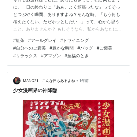
に、一日の終わりに「ああ、よく頑張ったな」ってそっ
とつぶやく瞬間、ありますよね？そんな時、「もう何も
考えたくない、ただホッとしたい…」って、心から思う
こと、ありませんか？ もしそうなら、私からあなたに、
とっておきの癒し方をご提案させてください。 日常を彩
#
紅茶
#
アールグレイ
#
トワイニング
る、ワンランク上のとっておきの一杯 それは、TWG Tea
#
自分へのご褒美
#
豊かな時間
#
バッグ
#
ご褒美
で叶える、あなただけの極上リラックスタイムなんで
#
リラックス
#
アマゾン
#
至福のとき
す。 想像してみてください。お気に入りのカップに、心
を込めて淹れたTWG Teaを注ぐ。その瞬間、ふわーっと
あたりに広がる芳醇な香り…まるで、忙しい日常から一
瞬でトリップして、憧れの場所へ連…
•
MANO21 こんな日もあるよね
1年前
少女漫画界の神降臨