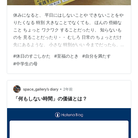
休みになると、 平日にはしないことや できないことをや
りたくなる 特別 大きなことでなくても、 ほんの 些細な
こと ちょっと ワクワク することだったり、 知らないも
のを 見ることだったり・・ むしろ 日常の ちょっとだけ
先にあるような、 小さな 特別がいい 今までだったら、
美味しいパン屋さんに行って パンを買うことだったり カ
#
休日のすごしかた
#
至福のとき
#
自分を満たす
フェで、ケーキや ランチを食べることだったり・・ 食べ
#
中学生の母
もので 気持ちを満たすことは、 瞬間的な幸福感や 快楽
と ダイレクトにつながっているから、 週末の 小さな特
別感を味わうのに ちょうど よかった また、それを作っ
てくれた人に お金を払う行為も 相まって、 ほどよ…
•
space_gallery’s diary
2年前
「何もしない時間」の価値とは？