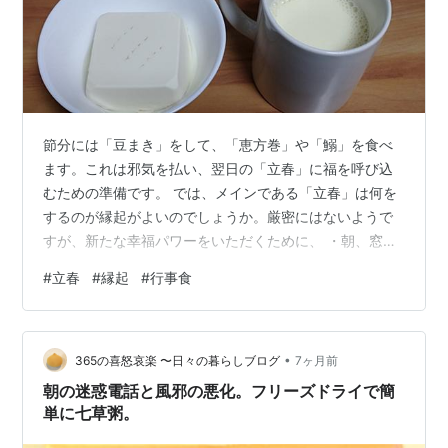
節分には「豆まき」をして、「恵方巻」や「鰯」を食べ
ます。これは邪気を払い、翌日の「立春」に福を呼び込
むための準備です。 では、メインである「立春」は何を
するのが縁起がよいのでしょうか。厳密にはないようで
すが、新たな幸福パワーをいただくために、 ・朝、窓を
開けて家の空気を入れ換える ・新しい下着を身につける
#
立春
#
縁起
#
行事食
そして ・白い物を食べるです。 立春の朝食は「温奴」
「ゆで玉子」「ヨーグルト」「豆乳」にしました。器も
白に統一してみました。清らかな物を体に取り込んで福
•
を呼び込みます。（食べるとき「温奴」にカツオ節とポ
365の喜怒哀楽 〜日々の暮らしブログ
7ヶ月前
ン酢をかけました。このあと赤い「野菜ジュース」と黄
朝の迷惑電話と風邪の悪化。フリーズドライで簡
色い「バナナ」も食べましたけど…）めっちゃ…
単に七草粥。