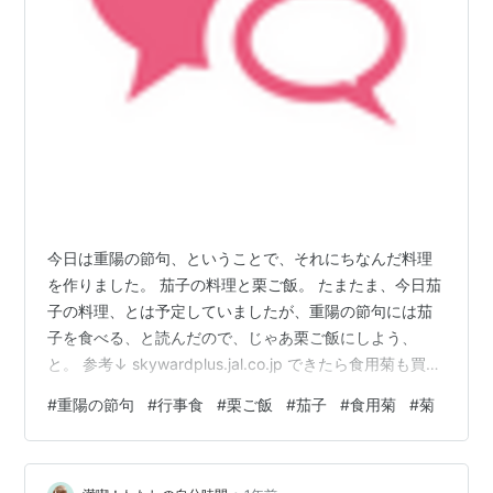
今日は重陽の節句、ということで、それにちなんだ料理
を作りました。 茄子の料理と栗ご飯。 たまたま、今日茄
子の料理、とは予定していましたが、重陽の節句には茄
子を食べる、と読んだので、じゃあ栗ご飯にしよう、
と。 参考↓ skywardplus.jal.co.jp できたら食用菊も買お
うと思ったんですが、生で食べるものではなく*1、下茹
#
重陽の節句
#
行事食
#
栗ご飯
#
茄子
#
食用菊
#
菊
ですると聞いて断念……。スーパー二店回ったけど見当た
らなかったし。（私が見つけられなかっただけかもしれ
ないのですが。） ひな祭りに雛人形出さずに、雛あられ