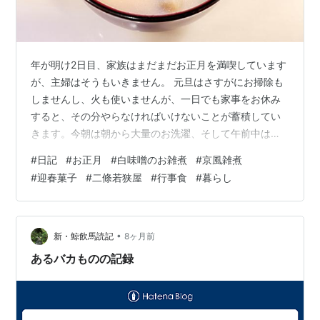
年が明け2日目、家族はまだまだお正月を満喫しています
が、主婦はそうもいきません。 元旦はさすがにお掃除も
しませんし、火も使いませんが、一日でも家事をお休み
すると、その分やらなければいけないことが蓄積してい
きます。今朝は朝から大量のお洗濯、そして午前中は皆
んな寝ていたので、控えめにお掃除。 そして食事の支度
#
日記
#
お正月
#
白味噌のお雑煮
#
京風雑煮
と、お正月だからといってのんびりはしていられませ
#
迎春菓子
#
二條若狭屋
#
行事食
#
暮らし
ん。いつも言っていますが、旅行にでも出かけて家から
離れない限り、お休みはないということです。松の内が
明け、予約したお菓子を全て楽しんだら、一人でどこか
ゆっくり旅をしてこようかなと密かに計画しています。
•
新・鯨飲馬読記
8ヶ月前
今日はお雑煮を作りました。 子供の頃からお雑…
あるバカものの記録