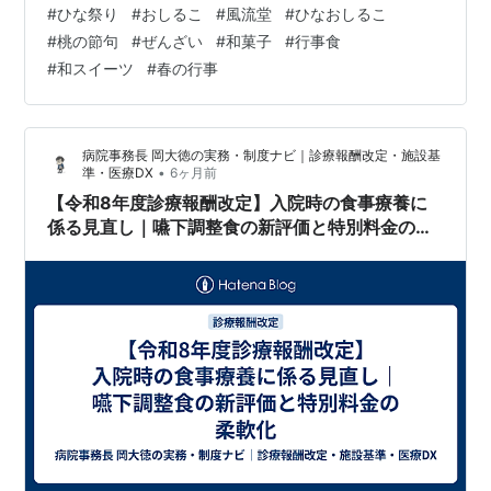
#
ひな祭り
#
おしるこ
#
風流堂
#
ひなおしるこ
りの期間限定の和菓子で、お内裏様とお雛様のひなおし
#
桃の節句
#
ぜんざい
#
和菓子
#
行事食
るこが一つずつ入っています。 「ひなおしるこ」は結論
#
和スイーツ
#
春の行事
から言うと、甘さ控えめでほっとする味わいの大人向け
の上品なおしるこでした。 【ひなおしるこの特徴】 【実
際に食べてみた感想】 【こんな人におすすめ】 【ひなお
病院事務長 岡大徳の実務・制度ナビ｜診療報酬改定・施設基
しるこの特徴】 原材料 砂糖（…
•
準・医療DX
6ヶ月前
【令和8年度診療報酬改定】入院時の食事療養に
係る見直し｜嚥下調整食の新評価と特別料金の柔
軟化