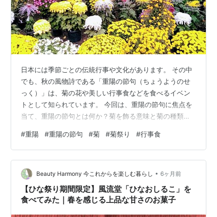
日本には季節ごとの伝統行事や文化があります。 その中
でも、秋の風物詩である「重陽の節句（ちょうようのせ
っく）」は、菊の花や美しい行事食などを食べるイベン
トとして知られています。 今回は、重陽の節句に焦点を
当て、重陽の節句とは何か？菊を飾る意味と菊の種類、
この季節に楽しまれる行事食は何を食べるのかについて
#
重陽
#
重陽の節句
#
菊
#
菊祭り
#
行事食
解説します。 重陽の節句とは？ （重陽の節句とは？）
重陽の節句の菊の意味や種類は？ （菊の種類） 重陽の節
句に食べる行事食とは？ （行事食） まとめ 重陽の節句
•
とは？ （重陽の節句とは？） 「重陽の節句」は、中国の
Beauty Harmony 今これからを楽しむ暮らし
6ヶ月前
伝統的な行事のひとつで、秋に行われる祝日です。 これ
【ひな祭り期間限定】風流堂「ひなおしるこ」を
は陰暦9月9日を行われますが…
食べてみた｜春を感じる上品な甘さのお菓子