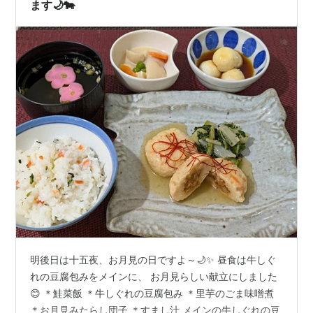
んでからの記録なのでたかだか六年分、すぐ…
ます🌙🐄
明後日は十五夜、お月見の日ですよ～🌙✨ 昼食は牛しぐ
れの豆腐包みをメインに、 お月見らしい献立にしました
😊 ＊鮭菜飯 ＊牛しぐれの豆腐包み ＊里芋のごま味噌煮
＊お月見みたらし団子 ＊すまし汁 メインの牛しぐれの豆