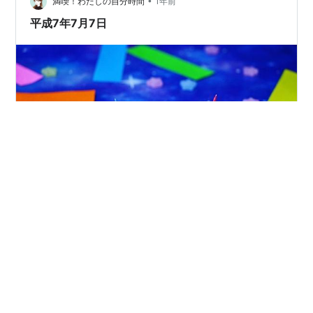
•
だけ食べるような感じになってしまいましたが、仕方が
満喫！わたしの自分時間
1年前
ありません。 まあ栗ご飯も、出来合いのセット物を炊い
平成7年7月7日
たんですけど…
777・・・そうです！今日は【しちせきの節句】です ＊
当ブログはアフィリエイト広告を利用しています＊ ごき
げんよう！erizaです(^^♪ 今日は7が3つも並んだ日。結婚
されたカップルも多いとか！ こちらは雨も降らなかった