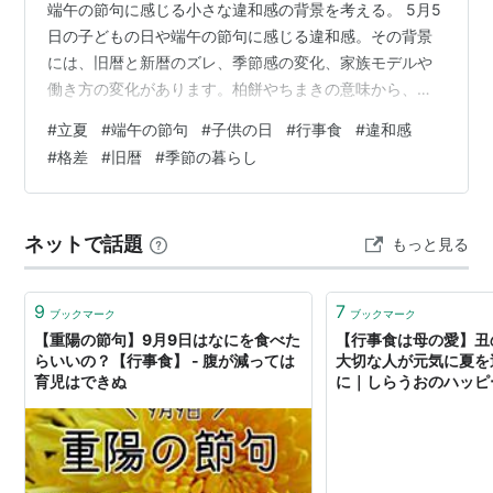
端午の節句に感じる小さな違和感の背景を考える。 5月5
日の子どもの日や端午の節句に感じる違和感。その背景
には、旧暦と新暦のズレ、季節感の変化、家族モデルや
働き方の変化があります。柏餅やちまきの意味から、現
代の祝日が抱えるズレまでを静かに考えるエッセイ。 初
#
立夏
#
端午の節句
#
子供の日
#
行事食
#
違和感
めに 🎏 柏餅とちまきは「旧暦の端午」が前提の食べ物
#
格差
#
旧暦
#
季節の暮らし
🍃 ちまきは「梅雨前の保存食」 🍃 柏餅は「江戸の都市
文化」で、さらにズレる 🎏 端午の節句の「新暦のズレ」
は構造的 🎏 兜は「端午の節句の本来の意味」と無関係
ネットで話題
もっと見る
🎏 兜が登場したのは江戸後期の「商業マーケティング」
🎏 兜を飾る“本当の意味…
9
7
ブックマーク
ブックマーク
【重陽の節句】9月9日はなにを食べた
【行事食は母の愛】丑
らいいの？【行事食】 - 腹が減っては
大切な人が元気に夏を
育児はできぬ
に｜しらうおのハッピ
ふ