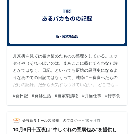
月来折を見ては書き留めたものの整理をしている。エッ
セイや（それっぽいのは、まあここに載せてるわな）詩
とかではなく、日記。といっても厨坊の黒歴史になるよ
うなあのての日記ではなくって、純粋に三食食べたもの
だけの記録。だから天気すらつけていない。 どこでもメ
モできるようにスマートフォンのアプリを使っているの
#
食日記
#
発酵生活
#
自家製漬物
#
弁当仕事
#
行事食
だが、以前某所に録しておいたものが手違いでふっとん
でしまった苦い経験があるので、少しずつクラウドに移
しているという次第。 日付・料理名（外食のときは店名
•
も）をいちばん簡明かつ便利なExcelに書き換えてるだけ
介護給食ミールズ 栄養士のブログ🥕
10ヶ月前
だから（データの流し込みは出来ない）、しかもふっと
10月6日十五夜は”牛しぐれの豆腐包み”を提供し