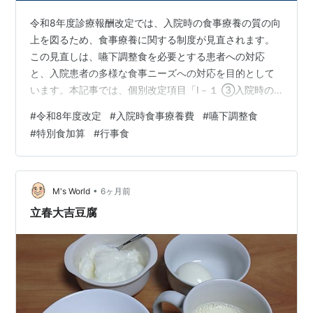
令和8年度診療報酬改定では、入院時の食事療養の質の向
上を図るため、食事療養に関する制度が見直されます。
この見直しは、嚥下調整食を必要とする患者への対応
と、入院患者の多様な食事ニーズへの対応を目的として
います。本記事では、個別改定項目「Ⅰ－１ ③入院時の
食事療養に係る見直し」の内容を解説します。 今回の改
#
令和8年度改定
#
入院時食事療養費
#
嚥下調整食
定では、主に3つの変更が行われます。第一に、嚥下調整
#
特別食加算
#
行事食
食が特別食加算の対象として新たに追加されます。第二
に、特別メニューの追加料金について1食あたり17円の標
準額が削除され、医療機関が柔軟に金額を設定できるよ
うになります。第三に、行事食やハラール食などの宗教
•
M's World
6ヶ月前
配慮食も特別料金の対象として明確化されま…
立春大吉豆腐