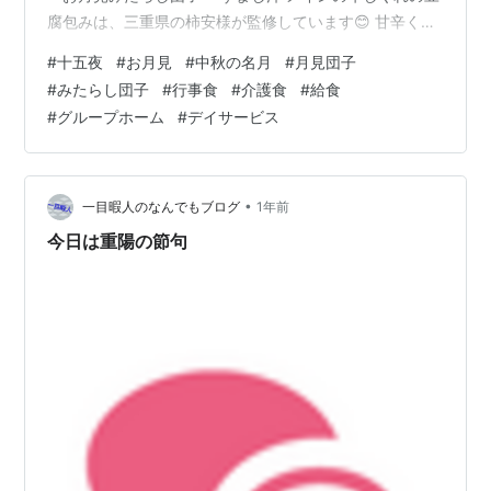
腐包みは、三重県の柿安様が監修しています😊 甘辛く炊
いた牛しぐれ煮をふわふわな豆腐ハンバーグで包みまし
#
十五夜
#
お月見
#
中秋の名月
#
月見団子
た✨ 白玉は、豆腐を使用しているので高齢者様でも 小さ
#
みたらし団子
#
行事食
#
介護食
#
給食
なお子様でも美味しく召し上がれるものです🌸 みたらし
#
グループホーム
#
デイサービス
のタレは、うちの調理師が何度も何度も試食して作り上
げました！！！ 十五夜は、月が綺麗に見える日とされて
います😊 6日は秋の収穫への感謝と月への願いを込め
て、 みなさんも月を見上げ…
•
一目暇人のなんでもブログ
1年前
今日は重陽の節句