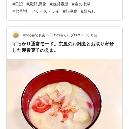
少し悪化したようです。それでも今日は春の七草という
#
日記
#
風邪 悪化
#
迷惑電話
#
春の七草
ことで、家族に食べさせる七草粥を作りました。我が家
#
七草粥 フリーズドライ
#
行事食
#
暮らし
は私含め、この七草粥が好きではありません。 それでも
昔はきちんと七草を買って作っていました。しかしみん
なあまり食が進まないようなので、ここ数年はフリーズ
ドライの七草を使い、お茶碗半分＝一人分と少量にし、
•
365の喜怒哀楽 〜日々の暮らしブログ
7ヶ月前
さらには中華ダシなどを加えて少し味をつけて食…
すっかり通常モード。京風のお雑煮とお取り寄せ
した迎春菓子のえま。