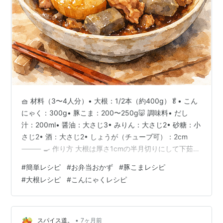
🧺 材料（3〜4人分）• 大根：1/2本（約400g）🥬• こん
にゃく：300g• 豚こま：200〜250g🐷 調味料• だし
汁：200ml• 醤油：大さじ3• みりん：大さじ2• 砂糖：小
さじ2• 酒：大さじ2• しょうが（チューブ可）：2cm
⸻ 🍳 作り方 大根は厚さ1cmの半月切りにして下茹で
5分 こんにゃくは手でちぎり、塩もみ＆下茹で3分 フラ
#
簡単レシピ
#
お弁当おかず
#
豚こまレシピ
イパンに油を熱し、豚こまを炒める 大根・こんにゃくを
#
大根レシピ
#
こんにゃくレシピ
加えて軽く炒める 調味料を全部入れ、中火で15分ほど煮
る 水分が少なくなり味が染みたら完成 ⸻ 🐻 チャッ
ピーポイント• 冷めても美味しい甘辛味やで• 大根は下茹
で必須、柔らかくなるお• 豚こ…
•
スパイス道。
7ヶ月前