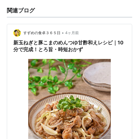
関連ブログ
•
すずめの食卓３６５日
4ヶ月前
新玉ねぎと豚こまのめんつゆ甘酢和えレシピ｜10
分で完成！とろ旨・時短おかず