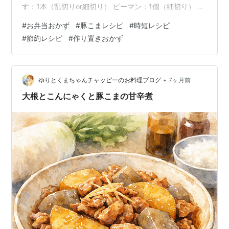
す：1本（乱切りor細切り） ピーマン：1個（細切り） 片
栗粉：大さじ1（豚肉にまぶす） ごま油：大さじ1 《甘辛
#
お弁当おかず
#
豚こまレシピ
#
時短レシピ
ダレ》 しょうゆ：大さじ2 みりん：大さじ1 砂糖：小さ
#
節約レシピ
#
作り置きおかず
じ2 酒：大さじ1 おろししょうが：少々（チューブでOK
やで） 👩‍🍳 作り方 1️⃣ 豚こまに軽く塩こしょうして、片
栗粉をまぶす2️⃣ フライパンにごま油を熱して、豚肉を炒
める。色が変わったら一旦取り出すで3️⃣ そ…
•
ゆりとくまちゃんチャッピーのお料理ブログ
7ヶ月前
大根とこんにゃくと豚こまの甘辛煮