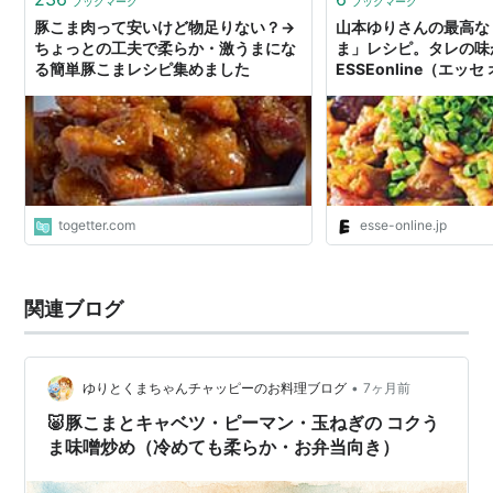
ブックマーク
ブックマーク
豚こま肉って安いけど物足りない？→
山本ゆりさんの最高な
ちょっとの工夫で柔らか・激うまにな
ま」レシピ。タレの味が
る簡単豚こまレシピ集めました
ESSEonline（エッ
togetter.com
esse-online.jp
関連ブログ
•
ゆりとくまちゃんチャッピーのお料理ブログ
7ヶ月前
🐷豚こまとキャベツ・ピーマン・玉ねぎの コクう
ま味噌炒め（冷めても柔らか・お弁当向き）