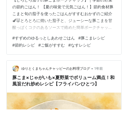
の節約ごはん！ 【夏の味覚で元気ごはん！】節約食材豚
こまと旬の茄子を使ったごはんがすすむおかずのご紹介
🍆🐷とろとろに焼いた茄子と、ジューシーな豚こまを甘
酸っぱくコクのあるソースで絡めた簡単ポークチャッ
プ。 バターで仕上げることで風味とコクがぐっと増し、
#
すずめのゆるっとしあわせごはん
#
豚こまレシピ
お箸が止まらない節約おかずです🥢 冷めても美味しいの
#
節約レシピ
#
ご飯がすすむ
#
なすレシピ
でお弁当🍱にもぴったりですよ。
•
ゆりとくまちゃんチャッピーのお料理ブログ
1年前
豚こま×じゃがいも×夏野菜でボリューム満点！和
風旨だれ炒めレシピ【フライパンひとつ】