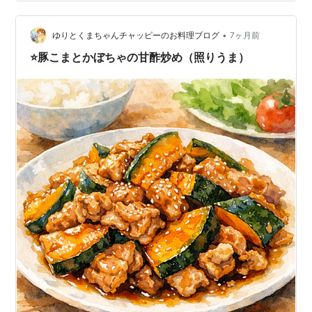
味料・塩こうじ：大さじ1.5〜2・酒：大さじ1（省略
OK）・ごま油：少々・黒胡椒：お好みで 🍳 作り方 豚こ
ま肉に塩こうじ・生姜・酒をもみ込み、5〜10分ほど置く
•
ゆりとくまちゃんチャッピーのお料理ブログ
7ヶ月前
フライパ…
⭐豚こまとかぼちゃの甘酢炒め（照りうま）