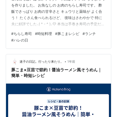
を作りました。 お魚なしの お肉のちらし寿司です。 酢
飯でさっぱり お肉の甘辛さと キュウリと薬味が よく合
う！ たくさん食べられるけど、 後味はさわやかで 特に
夫に好評でした⸜( ^ ᵕ ^ )⸝♡ 本当は手巻き寿司の予定だっ
たけど のりを買い忘れていて(^^;) 急遽ちらし寿司に。
#
ちらし寿司
#
時短料理
#
豚こまレシピ
#
ランチ
お米の味付けは 市販の寿司酢におまかせ。 具材を順番に
#
ハレの日
のせるだけなので テクニックは一切不要！ チャーハンや
ピラフより 手間なしで簡単 なのにおいしくてみんな満足
♪ 怪我の功名で 新しいレパートリーができました(笑) せ
っかくなので レシピを残しておきます⇩…
•
迷子の日記。行ったり来たり。
1年前
豚こま×豆苗で節約！醤油ラーメン風そうめん｜
簡単・時短レシピ