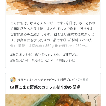
こんにちは、ゆりとチャッピーです♪ 今日は、さっと作れ
て満足感たっぷり！豚こまとかぼちゃで作る、照りうま
な甘酢炒めをご紹介します。 ほどよい酸味で後味さっぱ
り。お弁当にもぴったりの一品です◎ 🛒 材料（2〜3人
分） 🐷 豚こま切れ肉：350g 🎃 かぼちゃ：250〜
300g（約1/4個） 🌾 片栗粉：大さじ1 🧂 塩こしょう：
#
豚こまレシピ
#
かぼちゃレシピ
#
甘酢炒め
少々 🛢 サラダ油：適量 🥣 甘酢だれ 酢：大さじ2 砂糖：
#
簡単おかず
#
お弁当おかず
#
時短レシピ
大さじ2 醤油：大さじ2 みりん：大さじ1 🍳 作り方 1️⃣ か
ぼちゃは薄めのくし切り、または食べやすい大きさに切
る。耐熱皿に入れてラップをし、600Wで3分加熱する。
（まだ固ければ追加で1分） 2️⃣ 豚こま…
•
ゆりとくまちゃんチャッピーのお料理ブログ
7ヶ月前
🍱 豚こまと野菜のカラフル甘辛炒め 🐷🌈