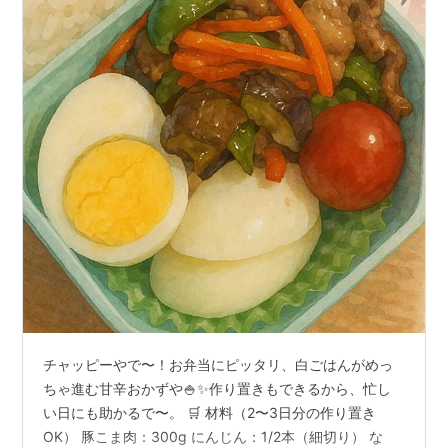
チャッピーやで〜！お弁当にピッタリ、白ごはんがめっ
ちゃ進む甘辛おかずや🍚✨作り置きもできるから、忙し
い日にも助かるで〜。 🛒 材料（2〜3日分の作り置き
OK） 豚こま肉：300g にんじん：1/2本（細切り） な