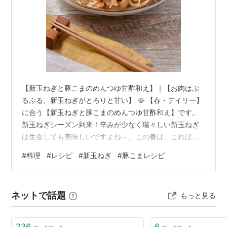
【新玉ねぎと豚こまのめんつゆ甘酢和え】｜【お肉はぷ
るぷる、新玉ねぎがとろりと甘い】 🥘 【春・デイリー】
に合う【新玉ねぎと豚こまのめんつゆ甘酢和え】です。
新玉ねぎシーズン到来！辛みが少なく瑞々しい新玉ねぎ
は生食しても美味しいですよね～。この春は、こればっ
かり作っているわたし(笑)。簡単でおいしい。おまけに作
#
料理
#
レシピ
#
新玉ねぎ
#
豚こまレシピ
り置きできるので何かと忙しい春にはもってこいの一皿
になります。 旬の新玉ねぎのみずみずしさと、お安い豚
こまをジューシーに柔らかく仕上げた、家庭で迷わず作
ネットで話題
もっと見る
れる手順にまとめました。 ぜひ作ってみてね！ 🍳 材料
（2人分）｜ ⏱ 調理時間：10分 豚こま切れ肉 … 200g 新
玉ねぎ … 1個（…
236
6