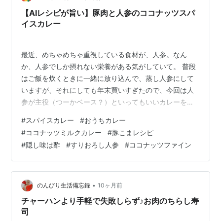
【AIレシピが旨い】豚肉と人参のココナッツスパ
イスカレー
最近、めちゃめちゃ重視している食材が、人参。なん
か、人参でしか摂れない栄養がある気がしていて。 普段
はご飯を炊くときに一緒に放り込んで、蒸し人参にして
いますが、それにしても年末買いすぎたので、今回は人
参が主役（つーかベース？）といってもいいカレーを作
りました。なんかココナッツと合いそうじゃない？とい
#
スパイスカレー
#
おうちカレー
うことでGeminiにレシピを聞いたのがめちゃ美味しかっ
#
ココナッツミルクカレー
#
豚こまレシピ
たので、自分用にまとめておきます。 【豚肉と人参のコ
#
隠し味は酢
#
すりおろし人参
#
ココナッツファイン
コナッツスパイスカレー】 【材料】 ベース野菜 ・玉ね
ぎ（中1個・みじん切り） ・人参（中1本・すりおろし）
・ニンニク・生姜（各1片・すりおろし） メイン具材 ・
豚こま肉（200〜250g）…
•
のんびり生活備忘録
10ヶ月前
チャーハンより手軽で失敗しらず♪お肉のちらし寿
司