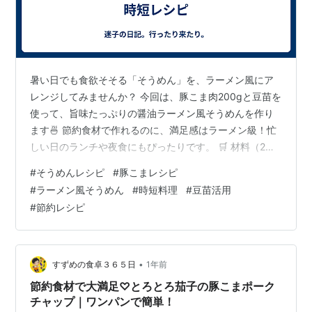
暑い日でも食欲そそる「そうめん」を、ラーメン風にア
レンジしてみませんか？ 今回は、豚こま肉200gと豆苗を
使って、旨味たっぷりの醤油ラーメン風そうめんを作り
ます🍜 節約食材で作れるのに、満足感はラーメン級！忙
しい日のランチや夜食にもぴったりです。 🛒 材料（2人
分） 👩‍🍳 作り方 ✨ アレンジ＆ポイント 🛒 材料（2人
#
そうめんレシピ
#
豚こまレシピ
分） そうめん … 2束 豚こま肉 … 200g 豆苗 … 約
#
ラーメン風そうめん
#
時短料理
#
豆苗活用
30g（1/2パック） ゆで卵 … 2個（半分に切る） コンソ
#
節約レシピ
メキューブ … 1個 醤油 … 大さじ2.5 みりん … 小さじ1 ご
ま油 … 小さじ1 水 … 500ml にんにく（チューブ） …
少々 塩・こしょう…
•
すずめの食卓３６５日
1年前
節約食材で大満足♡とろとろ茄子の豚こまポーク
チャップ｜ワンパンで簡単！