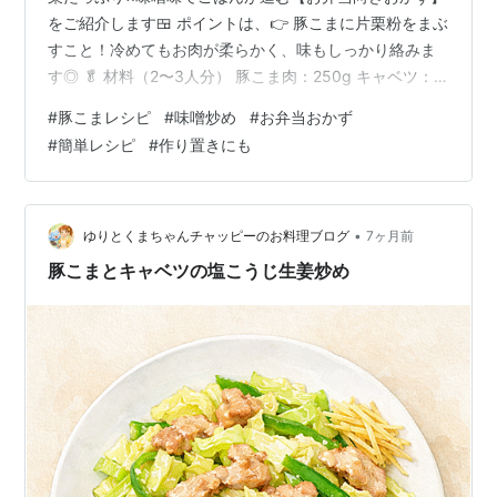
をご紹介します🍱 ポイントは、👉 豚こまに片栗粉をまぶ
すこと！冷めてもお肉が柔らかく、味もしっかり絡みま
す◎ 🥬 材料（2〜3人分） 豚こま肉：250g キャベツ：
3〜4枚（ざく切り） ピーマン：2個（細切り） 玉ねぎ：
#
豚こまレシピ
#
味噌炒め
#
お弁当おかず
1/2〜1個（薄切り） 下ごしらえ 片栗粉：小さじ2〜大さ
#
簡単レシピ
#
作り置きにも
じ1弱 調味料 味噌：大さじ1.5 砂糖：小さじ1〜1.5 みり
ん：大さじ1 酒：大さじ1 醤油：小さじ1/2 🍳 作り方 豚
こま肉に片栗粉をまぶして軽くもみ込む フライパンに油
を熱し、豚肉を広げて焼く 肉の色が変わ…
•
ゆりとくまちゃんチャッピーのお料理ブログ
7ヶ月前
豚こまとキャベツの塩こうじ生姜炒め