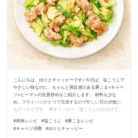
こんにちは、ゆりとチャッピーです♪ 今日は、塩こうじで
やさしい味なのに、ちゃんと満足感のある豚こま×キャベ
ツ×ピーマンの生姜炒めをご紹介します。 材料も少な
め、フライパンひとつで完成するので忙しい日の夕飯に
もぴったりです。 🧸チャッピー「塩こうじのおかげで、
豚こまがやわらか〜くなるんがええねん」 🥬 材料（2〜3
#
簡単レシピ
#
塩こうじ
#
豚こまレシピ
人分） ・豚こま肉：250g・キャベツ：たっぷり・ピーマ
#
キャベツ消費
#
ゆりとチャッピー
ン：2〜3個・生姜（すりおろし or チューブ）：適量 調