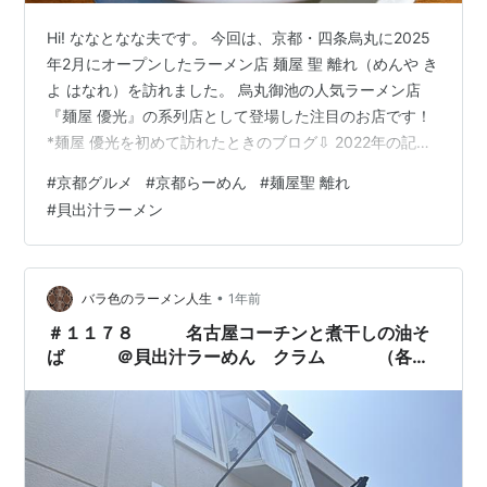
Hi! ななとなな夫です。 今回は、京都・四条烏丸に2025
年2月にオープンしたラーメン店 麺屋 聖 離れ（めんや き
よ はなれ）を訪れました。 烏丸御池の人気ラーメン店
『麺屋 優光』の系列店として登場した注目のお店です！
*麺屋 優光を初めて訪れたときのブログ⇩ 2022年の記事
なので、価格などは変わっていますが雰囲気は伝わるは
#
京都グルメ
#
京都らーめん
#
麺屋聖 離れ
ず！ 【お店概要】 店名：麺屋 聖 離れ（めんや きよ はな
#
貝出汁ラーメン
れ） 最寄駅：地下鉄 四条駅・阪急 烏丸駅 徒歩3分 地図
で見る：
https://maps.app.goo.gl/jcv45ewWSdpLszB7A 【メニ
ュー・店内の様子】 麺屋 優光では貝出汁らーめんが…
•
バラ色のラーメン人生
1年前
＃１１７８ 名古屋コーチンと煮干しの油そ
ば ＠貝出汁ラーめん クラム （各務
原）