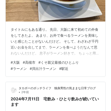
タイトルにもある通り。 先日、大阪に来て初めての外食
をしてきたよ。 あまり、お外で食べるラーメンを美味し
いと感じたことがないんだけど。 そして、わざわざ千円
近いお金を出してまで、ラーメンを食べようだなんて思
わないんだけど。 息子がラーメン好きで。 ちょっと用事
で出かけた先の近くで、ラーメン屋検索しててさ。 お昼
#
大阪
#
高槻市
#
くそ親父最後のひとふり
ご飯、ラーメン食べたいとか言い出して。 なんなら、私
#
ラーメン
#
貝出汁ラーメン
#
駅近
は、（今日はやっとでマックが食べれるかも〜）とか思
ってたんですよ。 大阪に来る前、那覇に１泊したときも
マック食べそびれてて。 大阪に来たら、マック行こう！
タカボーのボッチライフ 独身男性の気ままな日常ブログ
て思ってたのに。。。 家のすぐ近く、にはないし。 コン
•
2年前
ビニは結構あるのに、マックが…
2024年7月11日 宅飲み・ひとり飲みが続いてい
ます