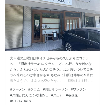
先々週の土曜日は朝イチ仕事からの久しぶりにコチラ
へ。 「貝出汁ラーめん クラム」 どこへ行こうか迷いな
がら、ふと思いついたのがコチラ。 ふと思いついてコチ
ラへ来れるのは幸せかも☆ ちなみに前回は昨年の５月に
来たようで。 まあまあ空いたな、、、 時刻は１１時。
すでにお客さん店内にいっぱい。 何時オープンなんだ？
#
ラーメン
#
クラム
#
貝出汁ラーメン
#
ワンタン
ｗｗ 「貝出汁ワンタン塩ラーめん」 何にしようかと券売
#
貝柱とにんにくの油めし
#
貝出汁
#
各務原
機の前に立つと。 限定はあの「つけ麺」ですね。 慌てず
#
STRAYCATS
もう一度券売機を１周見てｗｗ コチラへ着地☆ つくづく