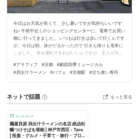
今日はお天気が良くて、少し暑いですが気持ちいいです
ね♪ 午前中近くのショッピングセンターに、電車でお買い
物に 行ってきました。 いつもは行きは歩いて行くんです
が、今日は朝、体がだるかったので 行きも帰りも電車に
しました。 車を運転できればいいんですが、主人が大き
めの車に乗り換えてから ペーパードライバーになってし
#
アラフィフ
#
京都
#
劇団四季ミュージカル
まいました。 前回、滋賀に熊を食べに行き、京都に宿泊
#
貝出汁ラーメン
#
パフェ
#
京都駅
#
立ち食い寿司
した翌日のことです。 朝7時前から、ホテルの近くの貝
出汁ラーメンのお店に朝ラーしに行きました。 7時10分
前くらいに到着して、3人目でした。 貝出汁ラーメン塩
ネットで話題
もっと見る
煮卵トッピング 煮卵は付いていたので、トッピングは余
計だったんですが、この…
11
ブックマーク
麺屋貝原 貝出汁ラーメンの名店 絶品牡
蠣つけそばを堪能 | 神戸市西区 - Taro
| 投資・グルメ・子育て・旅行・ブロ