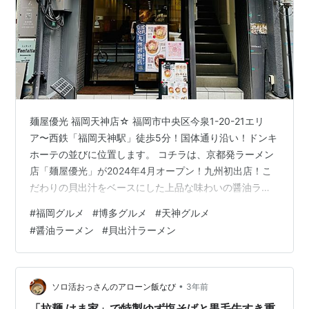
麺屋優光 福岡天神店☆ 福岡市中央区今泉1-20-21エリ
ア〜西鉄「福岡天神駅」徒歩5分！国体通り沿い！ドンキ
ホーテの並びに位置します。 コチラは、京都発ラーメン
店「麺屋優光」が2024年4月オープン！九州初出店！こ
だわりの貝出汁をベースにした上品な味わいの醤油ラー
メンが人気らしい〜この「麺屋優光グループ」は「麺屋
#
福岡グルメ
#
博多グルメ
#
天神グルメ
優光」「麺屋聖」とあり、出身は「人類みな麺類」のご
#
醤油ラーメン
#
貝出汁ラーメン
出身だそうです。 外観は雑居ビル1階！店内はカウンター
席とテーブル席があり、白木の木目調で明るい店内です
が、カウンター席もテーブル席もスポットライトが商品
を照らすようなセッティングになっておらず、素人が撮
•
ソロ活おっさんのアローン飯なび
3年前
影すると「ラーメン」にはカウン…
「拉麺 はま家」で特製ゆず塩そばと黒毛牛すき重