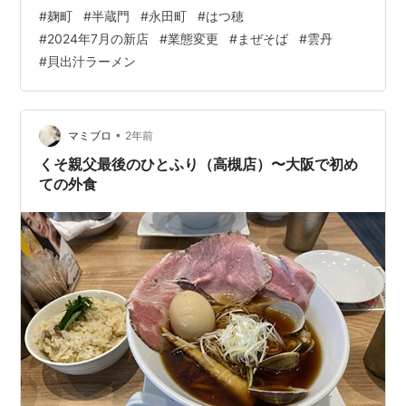
にくっつけ並べて転用）、二人掛けのテーブルが五卓。
#
麹町
#
半蔵門
#
永田町
#
はつ穂
１１：３５の入店で先客は六。その後食べ終わって出る
#
2024年7月の新店
#
業態変更
#
まぜそば
#
雲丹
までの来客は十以上で店内待ちができる。 券売機は入り
#
貝出汁ラーメン
口右手。タッチパネル式で電子決済にも対応。 食したの
は、雲丹まぜそば。値段は１,１００円。 汁モノは貝出汁
らしく、なんとなく味の想定が付くので久々に雲丹風味
を。 ９分ほどの待ちで供された一杯…
•
マミブロ
2年前
くそ親父最後のひとふり（高槻店）〜大阪で初め
ての外食