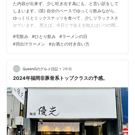
た内容が出来ず、少し吐き出す為にも、と言い訳をして
しまいます。(笑) 自分のペースでゆっくり飲みながら、
ゆっくりとミックスナッツを食べて、少しリラックスさ
せています。 思えば、今日とで会える知人はいつの間に
かほぼいなくなっていて、大阪に行く時以外、お酒を飲
#
宅飲み
#
ひとり飲み
#
ラーメンの日
まなくなっています。 元々は好きだったウイスキーもも
#
貝出汁ラーメン
#
お酒との付き合い方
う自宅には無くて、スーパーフレスコさんで缶チューハ
イを買ってきて飲むようにしています。 ひとり飲みして
いるとつい量が増えるから 私の場合は、一度に買いこま
ずに、1本開けたら夜風に当たって、買いに行って、飲ん
•
QueenGのグルメ日記
2年前
で、また買いに行くという様にしてい…
2024年福岡非豚骨系トップクラスの予感。