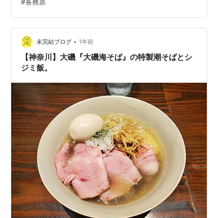
#
各務原
しょｗｗ やっぱ「油そば」ってワードに弱いのか？ｗｗ
あるとついつい押してしまうｗｗｗ お店の個性の出るの
が油そば。 コチラのは…
•
未完結ブログ
1年前
【神奈川】大磯『大磯海そば』の特製潮そばとシ
ジミ飯。