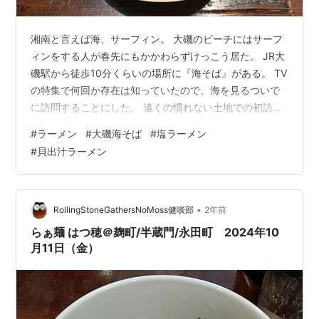
湘南と言えば海、サーフィン。 大磯のビーチにはサーフ
ィンをする人が春先にもかかわらずけっこう居た。 JR大
磯駅から徒歩10分くらいの場所に『海そば』がある。 TV
の特集で何回か存在は知っていたので、海を見るついで
に訪問することにした。 遠くの慣れない土地での初訪問
となる食べ歩きでは、お店のインスタグラムで営業状況
#
ラーメン
#
大磯海そば
#
塩ラーメン
を下調べしてから行く。 どうやらワンオペで運営されて
#
貝出汁ラーメン
いて、券売機は高額紙幣の両替ができない。 店主さんに
言えば両替してくれるのだが、予め小銭や小額紙幣に崩
しておくのがスムーズでよい。 日曜晴れの日に訪問し、
待ち時間は店内待ち50分ほど。 地元高校生、カップル、
•
RollingStoneGathersNoMoss健啖部
2年前
１人女性客もいた。 今回は…
らぁ麺 はつ穂＠麹町/半蔵門/永田町 2024年10
月11日（金）