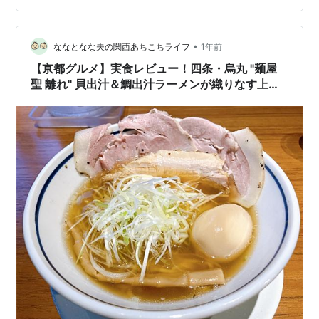
ワンタンに弱いｗｗ ナイスなヴィジュ。 トッピングはチ
ャーシュー、メンマ、ワンタン、海苔、ネギ。 お値段
１，３４０円。 妥当か…
•
ななとなな夫の関西あちこちライフ
1年前
【京都グルメ】実食レビュー！四条・烏丸 "麺屋
聖 離れ" 貝出汁＆鯛出汁ラーメンが織りなす上品
な味わい