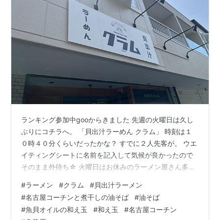
ランキング参加中gooからきました 先週の火曜日は久し
ぶりにコチラへ。 「貝出汁ラーめん クラム」 時刻は１
０時４０分くらいだったかな？ すでに２人先客が。 ウエ
イティングシートに名前を記入して気候が良かったので
そのまま外待ち☆ 火曜日はお休みのラーメン屋さん多い
から助かる。 前回はなんと一昨年の１１月だったよう
#
ラーメン
#
クラム
#
貝出汁ラーメン
で、、、 昨年は来てなかったのか（大汗） 「名古屋コー
#
名古屋コーチンと煮干しの油そば
#
油そば
チンと煮干しの油そば」 なにか限定やってるかな？って
#
魚貝オイルの和え玉
#
和え玉
#
名古屋コーチン
券売機に向かうとこんなメニューが☆ そりゃプッシュで