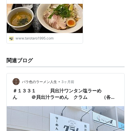
グ収益化
www.tarotaro1995.com
関連ブログ
•
バラ色のラーメン人生
3ヶ月前
＃１３３１ 貝出汁ワンタン塩ラーめ
ん ＠貝出汁ラーめん クラム （各務
原）