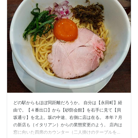
どの駅からもほぼ同距離だろうか。 自分は【永田町】経
由で。【４番出口】から【砂防会館】を右手に見て【貝
坂通り】を北上。坂の中途、右側に店は在る。 本年７月
の新店も｛イタリアン｝からの業態変更のよう。 店内は
窓に向いた四席のカウンター（二人掛けのテーブルを壁