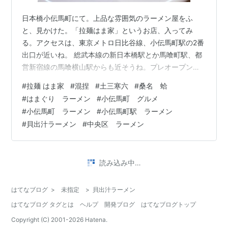
日本橋小伝馬町にて。上品な雰囲気のラーメン屋をふ
と、見かけた。「拉麺はま家」というお店、入ってみ
る。アクセスは、東京メトロ日比谷線、小伝馬町駅の2番
出口が近いね。 総武本線の新日本橋駅とか馬喰町駅、都
営新宿線の馬喰横山駅からも近そうね。プレオープンの
時は外待ち7人とかあったみたいだけど。 特製ゆず塩そ
#
拉麺 はま家
#
混捏
#
土三寒六
#
桑名 蛤
ば＋炙り湯葉筍めし @ 拉麺はま家（小伝馬町） |
#
はまぐり ラーメン
#
小伝馬町 グルメ
mocopapaのラーメン日記 ameblo.jp 行列には並ばずに
#
小伝馬町 ラーメン
#
小伝馬町駅 ラーメン
入店できた。でも店内はほぼ満席だ、人気店なんだね。
#
貝出汁ラーメン
#
中央区 ラーメン
並ぶ際のルール。 日曜日と祝日は定休日か。券売機でメ
ニューを拝見。 しそ塩、ゆず塩、牡蠣とあさりオイル…
普段の自分だったら。牡蠣…
•
とねっちの札幌くいしんぼうブログ
3年前
けせらせら の 貝出汁中華そば＠北区太平7条5丁
目
23/10/18 今日の一枚 けせらせら の 貝出汁中華そば 700