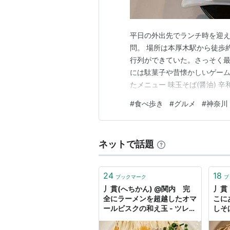
平日の外出先でランチ時を迎
問。 場所は本厚木駅から徒歩約
行列ができていた。さっそく最
には駄菓子や昔懐かしいゲーム
たメニュー 味玉そば(醤油) 
ば（醤油）」に海苔をトッピン
#
食べ歩き
#
グルメ
#
神奈川
になったが、このお店には珍
選択した。 味玉そば(醤油) 味
ネットで話題
24
18
ブックマーク
ブ
丿貫(へちかん) @関内 完
丿貫
全にラーメンを超越したオマ
こに
ールビスクの和え玉 - ツレヅ
しそ
レ食ナルモノ
- 
ーの