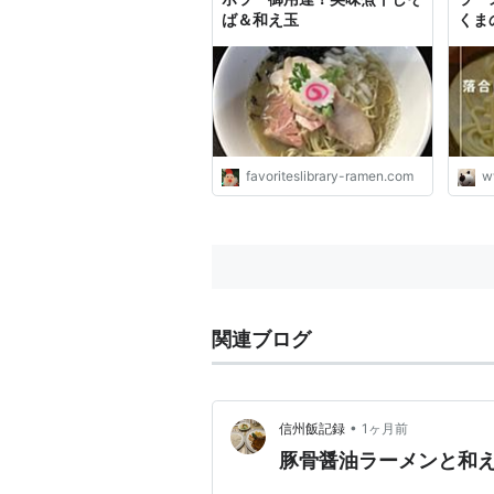
ば＆和え玉
くま
favoriteslibrary-ramen.com
w
関連ブログ
•
信州飯記録
1ヶ月前
豚骨醤油ラーメンと和え