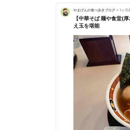
•
やまげんの食べ歩きブログ
1ヶ月
【中華そば 麺や食堂(
え玉を堪能