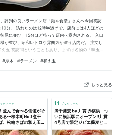
え、評判の良いラーメン店「麺や食堂」さんへ今回初訪
10分。 訪れたのは12時半過ぎで、店前には4人ほどの
後尾に並び、15分ほど待って店内へ案内される。 入口
機が並び、昭和レトロな雰囲気が漂う店内だ。 注文し
辛和え玉 初訪問ということもあり、まずは名物の「味玉そ
グして注文。 セットでチャーハンなどのご飯ものも気
#
厚木
#
ラーメン
#
和え玉
しく和え玉が用意されていたため、今回は「辛和え玉」を
玉そばは綺…
もっと見る
14
ックマーク
ブックマーク
！並んで食べる価値がそ
煮干蕎麦 by 丿貫 @横浜 つ
ある〜桜木町No.1煮干
いに横浜駅にオープン‼丿貫
ば、松輪さばの和え玉〜
4号店で限定ジビエ蕎麦と四
これはとある100kgオーバ
川式カレーの和え玉 - ツレヅ
男が美味しいものを食べ
レ食ナルモノ