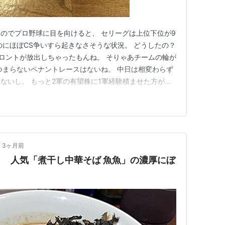
のでプロ野球に目を向けると、 セリーグは上位下位が9
のにほぼCS争いすら起きなさそうな状況。 どうしたの？
フロントが放出しちゃったもんね。 そりゃあチームの輪が
つまらないペナントレースはないね。 中日は相変わらず
ないし。 もっと2軍の有望株に1軍経験積ませた方がい
UNの豚骨醤油ラーメン 三田製麺所のつけ麺が物足りず、
べると和え玉があるっていうから食べてみたくて。 タブレ
注…
3ヶ月前
 人気「煮干し中華そば 魚魚」の濃厚にぼ