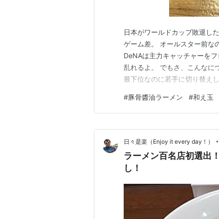
日本がワールドカップ敗退した
ゲーム差。 オールスター前な
DeNAは主力キャッチャーを
乱れるよ。 でもさ、こんなに
最下位なのに若手に切り替えし
いと思うよー。 とんこつ家Z
#
豚骨醬油ラーメン
#
和え玉
松本着いてからZUNへ。 調
ットで豚骨醤油と和え玉を同時
•
日々是楽（Enjoy it every day！）
ラーメン百名店初選出！
し！