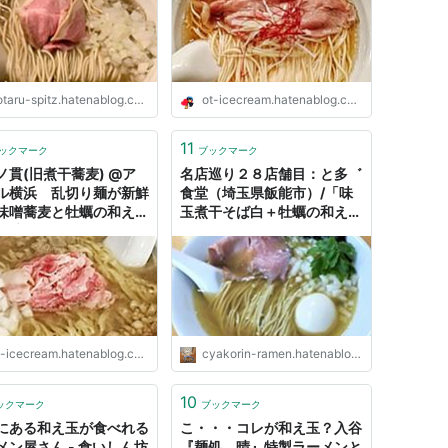
ら痩せるまでのダイエッ
功物語である
taru-spitz.hatenablog.com
ot-icecream.hatenablog.com
11
ックマーク
ブックマーク
ノ貫(旧煮干蕎麦) @ア
名店巡り２８店舗目：と多゛
ル横浜 乱切り麺が新鮮
食堂（埼玉県飯能市）/「味
味噌蕎麦と牡蠣の和え玉
玉煮干そば白＋牡蠣の和え
ツレヅレ食ナルモノ
玉」 - ちゃこりんのラーメン
名店めぐり首都圏版（東京都
内・埼玉・他）
-icecream.hatenablog.com
cyakorin-ramen.hatenablog.com
10
ックマーク
ブックマーク
にある和え玉が食べれる
こ・・・コレが和え玉？入谷
メン屋さん - 食いしん坊
『麺処 晴』特製ラーメンと