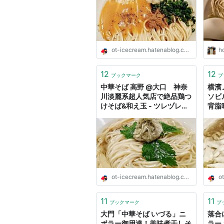
なが
ト成
ot-icecream.hatenablog.com
ho
12
12
ブックマーク
ブ
中華そば 高野 @大口 神奈
横濱
川淡麗系超人気店で絶品鶏つ
ソビ
けそば&和え玉 - ツレヅレ食
背脂
ナルモノ
- 
ot-icecream.hatenablog.com
ot
11
11
ブックマーク
ブ
大門「中華そば いづる」ニ
落合
ボラー御用達！美味煮干しそ
ラー