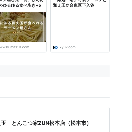
のゆるゆる食べ歩き+α
和え玉＠台東区下入谷
ww.kuma110.com
kyu7.com
玉 とんこつ家ZUN松本店（松本市）