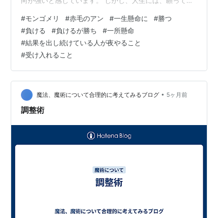
向が強いと感じています。 しかし、人生には、願ってい
る結果が出ない事の方が多いことに気づくと、絶望感に
#
モンゴメリ
#
赤毛のアン
#
一生懸命に
#
勝つ
打ちひしがれます。 でも、そんな時、後半のフレーズ
#
負ける
#
負けるが勝ち
#
一所懸命
が、心に刺さります。 それは、「一生懸命やって負ける
#
結果を出し続けている人が夜やること
こと」です。 共通するのは、「一生懸命」です。 よく似
#
受け入れること
た言葉で「一所懸命」というものもあります。 これは、
焦点を合わせる所が多少違うかなと言うニュアンスです
ね。 競技に臨む人たちは、大会…
•
魔法、魔術について合理的に考えてみるブログ
5ヶ月前
調整術