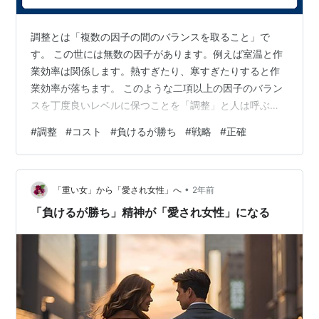
調整とは「複数の因子の間のバランスを取ること」で
す。 この世には無数の因子があります。例えば室温と作
業効率は関係します。熱すぎたり、寒すぎたりすると作
業効率が落ちます。 このような二項以上の因子のバラン
スを丁度良いレベルに保つことを「調整」と人は呼ぶこ
とが多いです。 では、調整のポイントとはどんなものな
#
調整
#
コスト
#
負けるが勝ち
#
戦略
#
正確
のでしょうか？ 大きくは次の三項目にまとめることがで
きます。 変えるべきものへの認識 変えるべきでないもの
への認識 十分に正確な認識の上での因子の強度の変更 ま
•
ず、変えるべきものは何なのかを正確に絞り込むこと
「重い女」から「愛され女性」へ
2年前
で、無駄な労力を避けたり、変えてはいけない因子が無
「負けるが勝ち」精神が「愛され女性」になる
闇に変更されるリスクを減らすことができ…