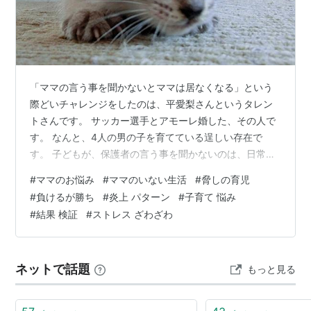
「ママの言う事を聞かないとママは居なくなる」という
際どいチャレンジをしたのは、平愛梨さんというタレン
トさんです。 サッカー選手とアモーレ婚した、その人で
す。 なんと、4人の男の子を育てている逞しい存在で
す。 子どもが、保護者の言う事を聞かないのは、日常の
あるあるです。 今の時代は、虐待（DV）や育児放棄（ネ
#
ママのお悩み
#
ママのいない生活
#
脅しの育児
グレクト）の基準が微妙です。 それもあり、親も学校の
#
負けるが勝ち
#
炎上 パターン
#
子育て 悩み
先生も非常にやりにくいという嘆きが聞こえる時代のよ
#
結果 検証
#
ストレス ざわざわ
うです。 現場の大変さをある番組で、吐露していたのを
小耳に挟んで、思うところがあったので取り上げまし
た。 その時は、収拾がつかないほどの混乱状態になった
ネットで話題
もっと見る
ので、冒頭の一言を言ったらしいのです。…