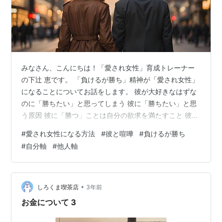
みなさん、こんにちは！「愛され女性」育成トレーナー
の下辻 恵です。 「負けるが勝ち」精神が「愛され女性」
になることについてお話をします。 彼が大好きなはずな
のに「勝ちたい」と思ってしまう 彼に「勝ちたい」と思
う原因 彼に「勝つ」ことは自分の欲求を満たすこと 彼に
喧嘩で勝つたびに彼の気持ちは離れていく 大切なのは
#
愛され女性になる方法
#
彼と喧嘩
#
負けるが勝ち
「勝つ」ことではない 自分の「承認欲求」を自分で満た
#
自分軸
#
他人軸
す 尊敬できる男性を選ぶ 正しさの証明＝愛情を壊す行為
「まぁいいか」精神で 彼が大好きなはずなのに「勝ちた
い」と思ってしまう これは過去の私の体験なのですが、
私は「他人軸」で生きており彼に対しては主従関係のよ
•
しろくま喫茶店
3年前
うに彼に「尽くす」ことを生…
お金について 3