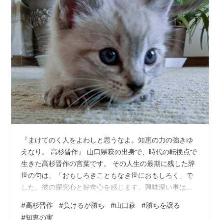
『まけてのく人をよわしと思うなよ。知恵の力の強きゆ
えなり。 高杉晋作』 山口県萩の出身で、時代の転換点で
生きた高杉晋作の言葉です。 その人生の最期に残した辞
世の句は、「おもしろきこともなき世におもしろく」で
した。彼の探究心と好奇心を感じます。興味深い事は、
与えられるモノではなく、自ら探し求めるモノだと言う
#
高杉晋作
#
負けるが勝ち
#
山口萩
#
勝ちを譲る
イメージが溢れ出ているようです。 冒頭のフレーズは、
#
知恵の実