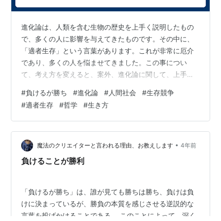
進化論は、人類を含む生物の歴史を上手く説明したもの
で、多くの人に影響を与えてきたものです。その中に、
「適者生存」という言葉があります。これが非常に厄介
であり、多くの人を悩ませてきました。この事につい
て、考え方を変えると、案外、進化論に関して、上手く
取り扱えるのではないかと思います。 進化論では、ある
#
負けるが勝ち
#
進化論
#
人間社会
#
生存競争
環境の中に存在する種が、環境が変わったときに、種の
#
適者生存
#
哲学
#
生き方
突然変異が環境に対して適応性が高ければ種は保存さ
れ、低ければ種は淘汰される。そのような結果、進化が
起こる。そういうわけです。これが、適者生存とか、生
存競争という形の概念として、人間や人間社会に影響を
•
魔法のクリエイターと言われる理由、お教えします
4年前
与え、プレッシャーをかけるわけです。 適者生存とは、
負けることが勝利
…
「負けるが勝ち」は、誰が見ても勝ちは勝ち、負けは負
けに決まっているが、勝負の本質を感じさせる逆説的な
言葉を投げかけることである。 このことによって、深く