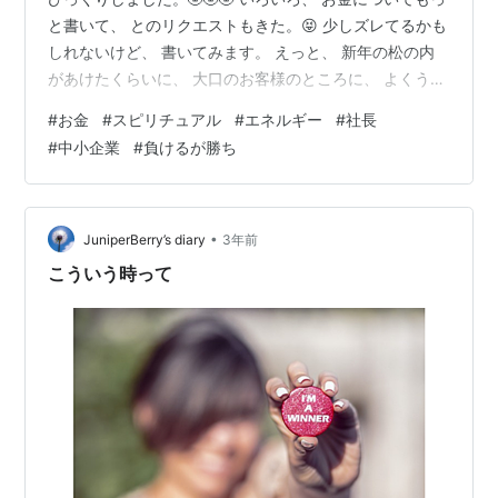
と書いて、 とのリクエストもきた。😝 少しズレてるかも
しれないけど、 書いてみます。 えっと、 新年の松の内
があけたくらいに、 大口のお客様のところに、 よくうち
の社長と挨拶にいった。🎍 わたしたち従業員は、 先方の
#
お金
#
スピリチュアル
#
エネルギー
#
社長
応接室の壁際にズラッと並んで、 社長同士の雑談をきい
#
中小企業
#
負けるが勝ち
ていた。😌 チェーン店をもっている会社が多く、 だいた
いがSC (ショッピングセンター ) の出店と退店の話が多
い。 どこに出店する、どこから退店する、、 などの話し
だ。 そのとき難しいのが退店だ。😅 退店するのは業績が
•
JuniperBerry’s diary
3年前
悪…
こういう時って