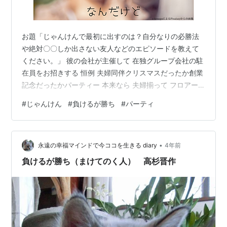
お題「じゃんけんで最初に出すのは？自分なりの必勝法
や絶対〇〇しか出さない友人などのエピソードを教えて
ください。」 彼の会社が主催して 在独グループ会社の駐
在員をお招きする 恒例 夫婦同伴クリスマスだったか創業
記念だったかパーティー 本来なら 夫婦揃って フロアー
中 ご挨拶をしてまわる感じ なのかもしれないけれど 立
#
じゃんけん
#
負けるが勝ち
#
パーティ
食ブッフェ形式だったもので その上 メニューも豪華🎶だ
ったので 駐在員妻達は（って私だけ？） こんなチャンス
逃すまじと 目の前のご馳走を お皿に取っては これ幸い
•
壁の花と化しまして お偉いさんだとか、お客様だとかが
永遠の幸福マインドで今ココを生きる diary
4年前
スピーチされている間 もくもくと食しておりました お腹
負けるが勝ち（まけてのく人） 高杉晋作
も満足した …