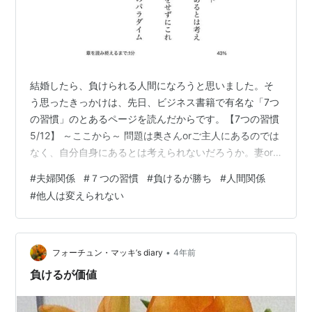
結婚したら、負けられる人間になろうと思いました。そ
う思ったきっかけは、先日、ビジネス書籍で有名な「7つ
の習慣」のとあるページを読んだからです。【7つの習慣
5/12】 ～ここから～ 問題は奥さんorご主人にあるのでは
なく、自分自身にあるとは考えられないだろうか。妻or
夫の無理解をそのままにし、理解してもらう努力をせず
#
夫婦関係
#
７つの習慣
#
負けるが勝ち
#
人間関係
にこれまで暮らしてきた結果ではないだろうか。妻or
#
他人は変えられない
夫、結婚生活、真の愛情について持っている基本のパラ
ダイム（ものの見方・考え方を支配する認識）が問題を
悪化させていることはないだろうか。 ～ここまで～7つ
の習慣には、ビジネス・仕事、生活をより良くするため
•
フォーチュン・マッキ’s diary
4年前
に役に立つことがたくさん書かれ…
負けるが価値