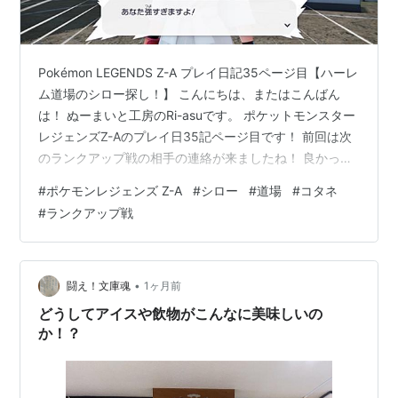
Pokémon LEGENDS Z-A プレイ日記35ページ目【ハーレ
ム道場のシロー探し！】 こんにちは、またはこんばん
は！ ぬーまいと工房のRi-asuです。 ポケットモンスター
レジェンズZ-Aのプレイ日35記ページ目です！ 前回は次
のランクアップ戦の相手の連絡が来ましたね！ 良かった
ら前の記事からどうぞ！ ateliernoumite.hatenablog.com
#
ポケモンレジェンズ Z-A
#
シロー
#
道場
#
コタネ
さてさて今回はどんな素敵な事が起こるのでしょうか？
#
ランクアップ戦
それでは見ていきましょう('ω')ノ 目次 Pokémon
LEGENDS Z-A プレイ日記35ページ目【ハーレム道場の
シロー探し！】 プレイ日記35ページ目【ハーレム道場
の…
•
闘え！文庫魂
1ヶ月前
どうしてアイスや飲物がこんなに美味しいの
か！？