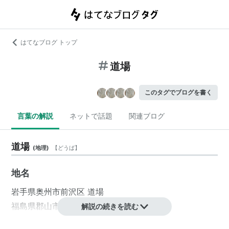
はてなブログ トップ
道場
このタグでブログを書く
言葉の解説
ネットで話題
関連ブログ
道場
(
地理
)
【
どうば
】
地名
岩手県
奥州市
前沢区
道場
福島県
郡山市
道場
解説の続きを読む