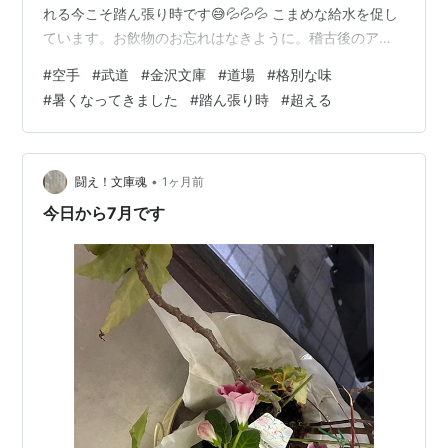
れる今こそ踏ん張り時です😅💦💦💦 こまめな給水を促し
ています。お飲物のお忘れはなきように。稽古後のアイ
スや飲物やゼリーの味は格別です😊それはみんながそれ
#
空手
#
武道
#
金沢文庫
#
道場
#
格別な味
ぞれに稽古で何かを越えるからです‼️子ども達も大人もみ
#
暑くなってきました
#
踏ん張り時
#
超える
んな頑張っていますp(^_^)q 昔とは気候が変化していま
す。感情論では越えられない暑さが襲ってきています。
道場では今は惜しみなくエアコンを使っています。(知っ
てる人もいると思いますが、昔は夏にわざわざ暖房をか
•
闘え！文庫魂
1ヶ月前
けて追い込んでいた事もありました)…
今日から7月です