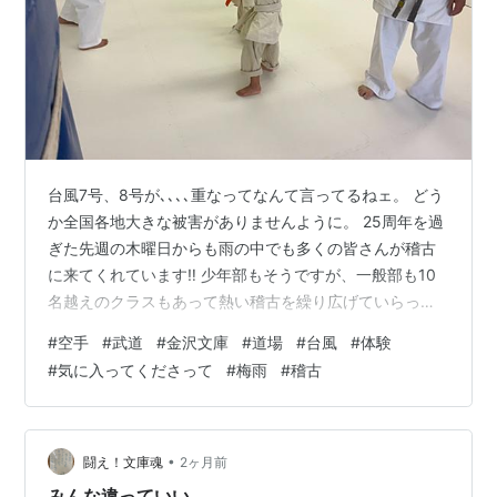
台風7号、8号が､､､､重なってなんて言ってるねェ。 どう
か全国各地大きな被害がありませんように。 25周年を過
ぎた先週の木曜日からも雨の中でも多くの皆さんが稽古
に来てくれています‼️ 少年部もそうですが、一般部も10
名越えのクラスもあって熱い稽古を繰り広げていらっし
ゃいます🔥 今週は体験があったのですが、お子さんの成
#
空手
#
武道
#
金沢文庫
#
道場
#
台風
#
体験
長を待ち、「それでもここに入れたかったんです」と親
#
気に入ってくださって
#
梅雨
#
稽古
御さんが言ってくださって何年か越しに再び体験にきて
くださって😊ご本人さん達も「やりたい」とのことで入
門をきめてくださいました。嬉しい〜❤️ 小さいお子さん
は特に波があるので、疲れていたり、眠かったりでぐず
•
闘え！文庫魂
2ヶ月前
る日もあり、それを言葉にで…
みんな違っていい