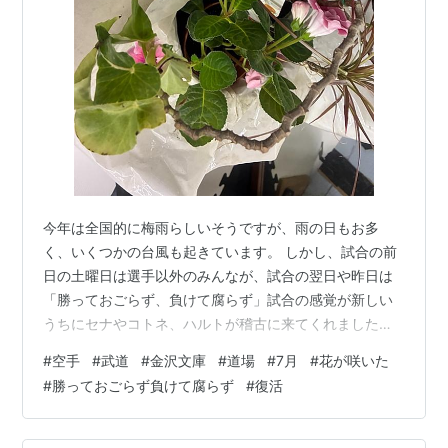
今年は全国的に梅雨らしいそうですが、雨の日もお多
く、いくつかの台風も起きています。 しかし、試合の前
日の土曜日は選手以外のみんなが、試合の翌日や昨日は
「勝っておごらず、負けて腐らず」試合の感覚が新しい
うちにセナやコトネ、ハルトが稽古に来てくれました。
まだまだ、お天気も安定しないと思いますが、安全に気
#
空手
#
武道
#
金沢文庫
#
道場
#
7月
#
花が咲いた
をつけながら稽古にいらしてください。 7月の予定は健
#
勝っておごらず負けて腐らず
#
復活
康チェックシートか新ブログをご確認ください。 今週土
曜日の午前の稽古では審査の項目は稽古しません。審査
を受審される方はその前に必ず稽古に来てください。 稽