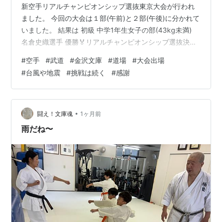
新空手リアルチャンピオンシップ選抜東京大会が行われ
ました。 今回の大会は１部(午前)と２部(午後)に分かれて
いました。 結果は 初級 中学1年生女子の部(43kg未満)
名倉史織選手 優勝🏅リアルチャンピオンシッブ選抜決定
✨✨ 選抜上級 中学1年生女子の部(43kg以上) 梅澤琴音選
#
空手
#
武道
#
金沢文庫
#
道場
#
大会出場
手 優勝🏆 選抜上級 小学6年生女子の部(40kg以上) トレ
#
台風や地震
#
挑戦は続く
#
感謝
トノフオウグスタ友里 準優勝🏆 選抜上級 中学2・3年生
男子の部 山田惺己選手 ３位🥉 でした。おめでとうござ
いました㊗️ 今回は先生、小林指導員、渡辺指導員が審
判。伊部指導員、酒巻指導員、私がスタッ…
•
闘え！文庫魂
1ヶ月前
雨だね〜