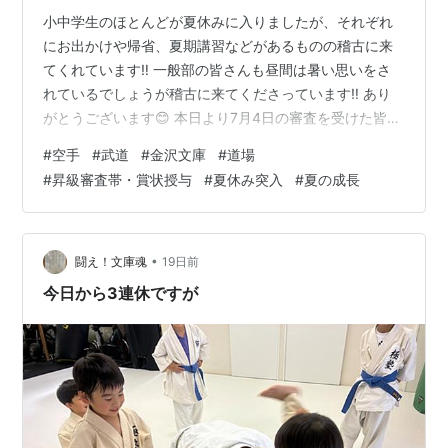
小中学生のほとんどが夏休みに入りましたが、それぞれ
にお出かけや帰省、夏期講習などがあるものの稽古に来
てくれています‼️ 一般部の皆さんも昼間は暑い思いをさ
れているでしょうが稽古に来てくださっています‼️ あり
がとうございます😊 本日より7月4日の審査を受けた皆さ
んに帯と賞状を授与させていただきます。お写真撮りた
#
空手
#
武道
#
金沢文庫
#
道場
い方は遠慮なくお申し出ください☺️ また昨日から8月の
#
昇級審査帯・賞状授与
#
夏休み突入
#
夏の成長
健康チェックシートお渡ししています。 夏は心身ともに
成長する時期です^_^出かけるも良し‼️でも稽古に来られ
る時には集中していきましょう‼️ 稽古待っています。 押
忍 私はこの後先においとましましたが、その後も激しい
•
闘え！文庫魂
19日前
組手が行われたよう…
今日から3連休ですが