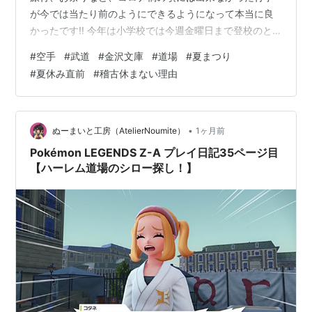
が今では当たり前のようにできるようになって本当に良
かったです‼️ 今年は小学校では今週金曜日まで登校のと
ころが多く、来る夏休みにワクワクしている様子も見ら
#
空手
#
武道
#
金沢文庫
#
道場
#
夏まつり
れます。道場は7月は特別時間割を駆使して、何とか休み
#
夏休み直前
#
稽古休まない理由
無しで💦祝日も特別時間割でお休みしません💦25日(土)
も私用(親戚の結婚式)がありますが、特別時間割で午前中
稽古させていただきます💦 8月のお盆期間もその時しか
稽古に来られない方もいると思いますので、特別時間割
•
ぬーまいと工房（AtelierNoumite）
1ヶ月前
で稽古を行うそうです💦 それぞれ…
Pokémon LEGENDS Z-A プレイ日記35ページ目
【ハーレム道場のシロー探し！】