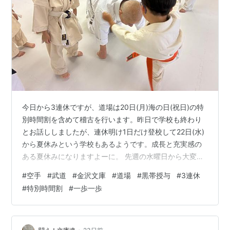
今日から3連休ですが、道場は20日(月)海の日(祝日)の特
別時間割を含めて稽古を行います。昨日で学校も終わり
とお話ししましたが、連休明け1日だけ登校して22日(水)
から夏休みという学校もあるようです。成長と充実感の
ある夏休みになりますよーに。 先週の水曜日から大変お
待たせしていましたが、新しい黒帯さんの帯・賞状の授
#
空手
#
武道
#
金沢文庫
#
道場
#
黒帯授与
#
3連休
与を始めています。 皆さん、それぞれに色々なものを抱
#
特別時間割
#
一歩一歩
えつつ、黒帯になっても尚、努力を惜しまず、人間性、
向上心においても素晴らしい黒帯さんばかりです。改め
ましてこれからも宜しくお願いいたします。 皆さんにと