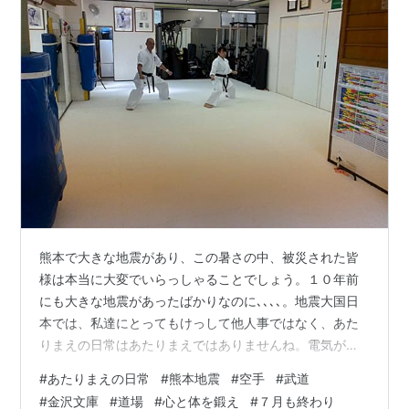
熊本で大きな地震があり、この暑さの中、被災された皆
様は本当に大変でいらっしゃることでしょう。１０年前
にも大きな地震があったばかりなのに､､､､。地震大国日
本では、私達にとってもけっして他人事ではなく、あた
りまえの日常はあたりまえではありませんね。電気が通
って、お水が出て、住む家があって。 皆さんと稽古でき
#
あたりまえの日常
#
熊本地震
#
空手
#
武道
ること感謝しています。 昼間にお仕事や通勤で大変な思
#
金沢文庫
#
道場
#
心と体を鍛え
#
７月も終わり