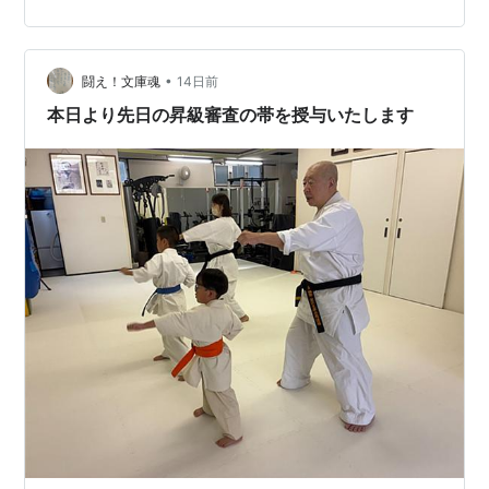
いをされていても稽古に来てくださってありがとうござ
います。 子ども達もそれぞれお出かけしたりしながらも
人数は多い時も少ない時もありますがみんな元気いっぱ
いです^_^ 稽古にくる曜日も普段と全然違ったりして。 8
•
闘え！文庫魂
14日前
月の健康チェックシートとお盆の時…
本日より先日の昇級審査の帯を授与いたします