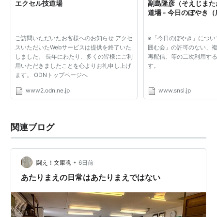
エクセル技道場
副島隆彦（そえじまた
道場 - 今日のぼやき
ご訪問いただいたお客様へのお知らせ アクセ
※「今日のぼやき」につい
スいただいたWebサービスは提供を終了いた
囲む会」の許可のない、
しました。 長年にわたり、多くの皆様にご利
再配信、等の二次利用す
用いただきましたことを心よりお礼申し上げ
す。
ます。 ODNトップページへ
www2.odn.ne.jp
www.snsi.jp
関連ブログ
•
闘え！文庫魂
6日前
あたりまえの日常はあたりまえではない