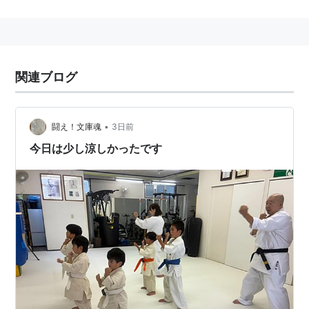
道場
(
地理
)
【
どうじょう
】
地名
福島県
伊達郡
川俣町
道場
関連ブログ
埼玉県
さいたま市
桜区
道場
埼玉県
新座市
道場
静岡県
牧之原市
道場
•
闘え！文庫魂
3日前
兵庫県
豊岡市
日高町
道場
今日は少し涼しかったです
富山県
富山市
婦中町
道場
道場駅（JR宝塚線・福知山線）
兵庫県神戸市北区
道場町
生野
にある、
JR西日本
の駅。→
道場駅
神鉄道場駅 神戸電鉄（三田線）
兵庫県神戸市北区道場町日下部
にある、
神戸電鉄
三田線