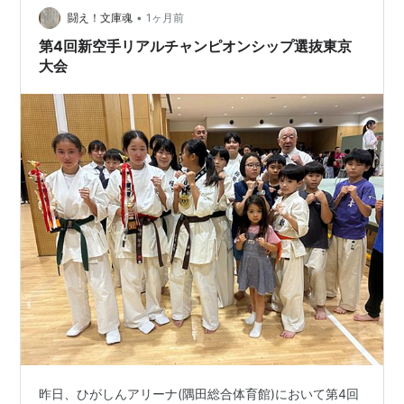
古待ってます。 押忍 7年前に頂いた花が、枯れかけてい
•
闘え！文庫魂
1ヶ月前
たのにまた先生の魔法の手？によって今年も…
第4回新空手リアルチャンピオンシップ選抜東京
大会
昨日、ひがしんアリーナ(隅田総合体育館)において第4回