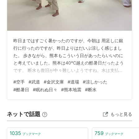
の駅。→
神鉄道場駅
○
リスト
：
駅キーワード
昨日まではすごく暑かったのですが、今朝は 用足しに銀
行に行ったのですが、昨日よりはだいぶ涼しく感じまし
た。 歩きながら、熊本もこういう日があったらいいのに
と考えていました。熊本は40℃越えの酷暑日だったよう
です。 断水も復旧が中々難しいようですね。水は支払い
できなくても最後に止まるライフラインですからね。本
#
空手
#
武道
#
金沢文庫
#
道場
#
涼しかった
当に歯がゆい気持ちでいっぱいです。先の見えない
#
酷暑日
#
眠れぬ日々
#
熊本地震
#
断水
日々､､､､去年の私達も違う意味で同じような眠れぬ夜を
幾度も経験しましたので。 私達も稽古に来た段階で給水
をしてもらったり、塩分チャージのタブレットなどを飲
ネットで話題
もっと見る
んでもらっています。体調の変化に気づけるよう最新の
注意をしながら、でも一生懸命に稽古をして…
1035
759
ブックマーク
ブックマーク