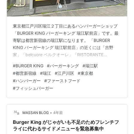
東京都江戸川区瑞江２丁目にあるハンバーガーショップ
「BURGER KING バーガーキング 瑞江駅前店」です。最
寄駅は都営新宿線の瑞江駅になります。 「BURGER
KING バーガーキング 瑞江駅前店」の近くには「吉野
家」「belcuore ベルクオーレ」「RISTORANTE
FRUTTARE フルッターレ」「MOS BURGER モスバーガ
#
BURGER KING
#
バーガーキング
#
瑞江駅
ー」「BIG CHEF DINING ビッグシェフ」があります。
#
都営新宿線
#
瑞江
#
江戸川区
#
東京都
morigen1.hatenablog.com morigen1.hatenablog.com
#
ハンバーガー
#
ファーストフード
morigen1.hatenablog.com morigen1.hatenablog.c…
#
フィッシュバーガー
•
MASSAN BLOG
4年前
Burger King がじゃがいも不足のためフレンチフ
ライに代わるサイドメニューを緊急募集中