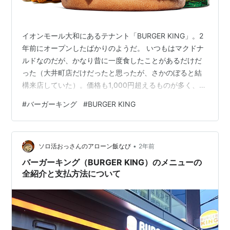
イオンモール大和にあるテナント「BURGER KING」。2
年前にオープンしたばかりのようだ。 いつもはマクドナ
ルドなのだが、かなり昔に一度食したことがあるだけだ
った（大井町店だけだったと思ったが、さかのぼると結
構来店していた）。価格も1,000円超えるものが多く、手
を出さないでいた。 それでも気になるバーガーキング。
#
バーガーキング
#
BURGER KING
小さいものもあるようだが、スタンダードの大きさを頼
んでみた。 手に取ったそのバーガー、最近のこのバーガ
ーはどんな味なのだろうか。 一口食べてみると、ガツー
•
ンとニンニクの味がした。（名前からして当たり前なの
ソロ活おっさんのアローン飯なび
2年前
だが） それと炭火焼きの独特の味もした。「こっこれ
バーガーキング（BURGER KING）のメニューの
は！？ 旨～いっ！」 良い…
全紹介と支払方法について