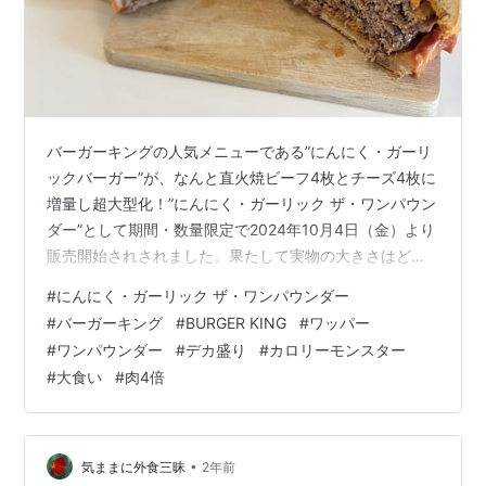
バーガーキングの人気メニューである”にんにく・ガーリ
ックバーガー”が、なんと直火焼ビーフ4枚とチーズ4枚に
増量し超大型化！”にんにく・ガーリック ザ・ワンパウン
ダー”として期間・数量限定で2024年10月4日（金）より
販売開始されされました。果たして実物の大きさはどれ
程のものなのか？そして実際に食べ切ることは可能なの
#
にんにく・ガーリック ザ・ワンパウンダー
か？今回は実食レポートをお届けしたいと思います。 バ
#
バーガーキング
#
BURGER KING
#
ワッパー
ーガーキング バーガーキングはマクドナルドやケンタッ
#
ワンパウンダー
#
デカ盛り
#
カロリーモンスター
キーと同じアメリカ生まれの、世界各区国に18000店舗
#
大食い
#
肉4倍
以上を展開するハンバーガーチェーンです。一旦は日本
市場から撤退するも、2019年以降のコロナ禍におけるデ
リバリーニーズの高ま…
•
気ままに外食三昧
2年前