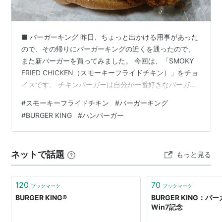
■ バーガーキング 昨日、ちょっと出かける用事があった
ので、その帰りにバーガーキングの近くを通ったので、
また新バーガーを買ってみました。 今回は、「SMOKY
FRIED CHICKEN（スモーキーフライドチキン）」をチョ
イスです。 チキンバーガーは自分が一番好きなバーガー
ですが、今回は、SMOKEということでベーコンの旨味を
#
スモーキーフライドチキン
#
バーガーキング
加味したオニオンソースということで、かなり楽しみに
#
BURGER KING
#
ハンバーガー
していましたが、正直なところ、ベーコンの旨味はそれ
ほど？…という感じでした。 それでも、チキンパティは
普通においしいので、満足ではありました。 通常サイズ
ネットで話題
もっと見る
のバーガーということで、重くもなく、分量的にもちょ
うどよかったですね…
120
70
ブックマーク
ブックマーク
BURGER KING®
BURGER KING：バ
Win7記念