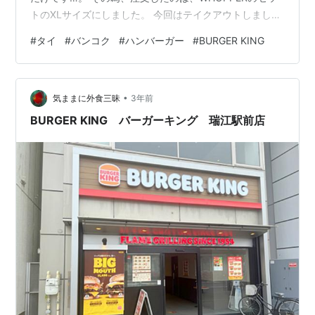
トのXLサイズにしました。 今回はテイクアウトしまし
た。 コーラがでかい！ ポテトもたっぷりで食べ応えあ
#
タイ
#
バンコク
#
ハンバーガー
#
BURGER KING
り！ ケチャップかチリソースに付けて食べても美味しい
です。 このハンバーガーも大きいです。 Jrサイズもある
ので 普通の大きさより一回り大きいかと思います。 レタ
•
スとトマトもしっかり入っています。 かなりのボリュー
気ままに外食三昧
3年前
ムでハンバーガーを食べたー！…という満足感…
BURGER KING バーガーキング 瑞江駅前店