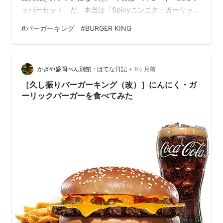
ッパーセット」だ。本当は「Spicyニンニク・ガーリック
バーガーセット」が良かったのだが、２５０円引きのク
#
バーガーキング
#
BURGER KING
ーポンが丁度あったのでそれにした。 夕食にハンバーガ
ーセットとはどうかなと思ったが、その昔マクドナルド
を一週間夕食に食べていたこと思い出した。しかもイギ
•
リスでだ。それ考えたら、別に気にしない。 直火焼きの
かぎや盛岡べん別館：はてな日記
8ヶ月前
味はいつものことだが、やはりインパクトがない。次は
［久し振りバーガーキング（改）］にんにく・ガ
やっぱりニンニクガーリックだ。
ーリックバーガーを食べてみた