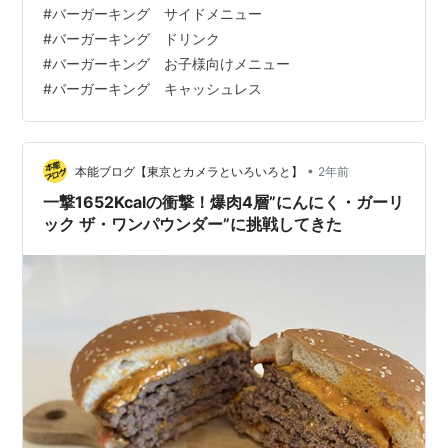
#
バーガーキング サイドメニュー
界No.2バーガーチェーン『バーガーキング』が東北初上
#
バーガーキング ドリンク
陸！名物「ワッパー」とは？ | 日刊せんだいタウン情報
#
バーガーキング お子様向けメニュー
S-style Web s-styl…
#
バーガーキング キャッシュレス
•
本能ブログ【東京とカメラといろいろと】
2年前
一撃1652Kcalの衝撃！爆肉4層”にんにく・ガーリ
ック ザ・ワンパウンダー”に挑戦してきた