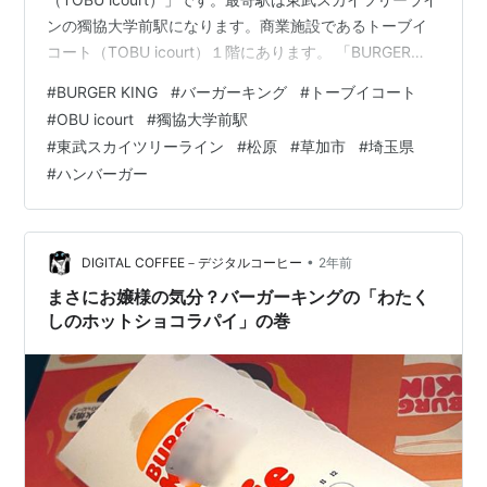
ンの獨協大学前駅になります。商業施設であるトーブイ
コート（TOBU icourt）１階にあります。 「BURGER
KING バーガーキング トーブイコート店（TOBU
#
BURGER KING
#
バーガーキング
#
トーブイコート
icourt）」と同じトーブイコートには「Italian Kitchen
#
OBU icourt
#
獨協大学前駅
VANSAN バンサン」「大戸屋ごはん処」があり、近くに
#
東武スカイツリーライン
#
松原
#
草加市
#
埼玉県
は「OLIVE HILL イタリア食堂 オリーブの丘」がありま
#
ハンバーガー
す。 morigen1.hatenablog.com morigen1…
•
DIGITAL COFFEE－デジタルコーヒー
2年前
まさにお嬢様の気分？バーガーキングの「わたく
しのホットショコラパイ」の巻