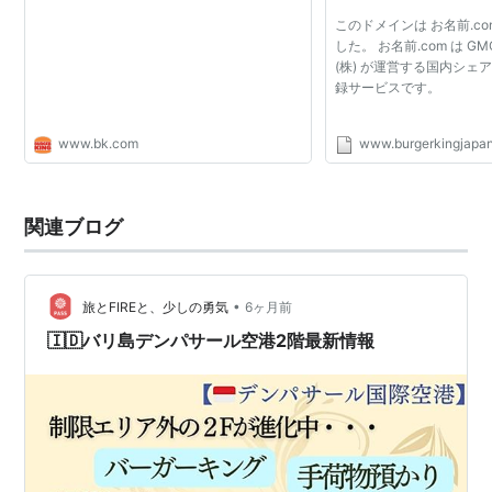
このドメインは お名前.c
した。 お名前.com は 
(株) が運営する国内シェア
録サービスです。
www.bk.com
www.burgerkingjapan
関連ブログ
•
旅とFIREと、少しの勇気
6ヶ月前
🇮🇩バリ島デンパサール空港2階最新情報