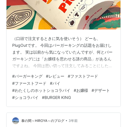
（口頭で注文するときに気を使いそう） どーも、
PlugOutです。 今回はバーガーキングの話題をお届けし
ます。 実は以前から気になっていたんですが、何とバー
ガーキングには「お嬢様を思わせる謎の商品」があるん
ですよね。 今回は思い切って注文してみることにしたの
でご紹介したいと思います。 それがこちら！！！ 「わた
#
バーガーキング
#
レビュー
#
ファストフード
くしのホットショコラパイ」 www.burgerking.co.jp こ
#
ファーストフード
#
パイ
ちらはデザートメニューにあるパイですね。 この独特の
#
わたくしのホットショコラパイ
#
お嬢様
#
デザート
名前のついた「わたくしの」デザートシリーズは人気だ
#
ショコラパイ
#
BURGER KING
そうですよ！ ただ他にもこのシリーズの商品がメニュー
にあるのかと思いきや無いので、これも含めて基本的に
期間限定商品…
•
泰の間～HIROYA～のブログ
3年前