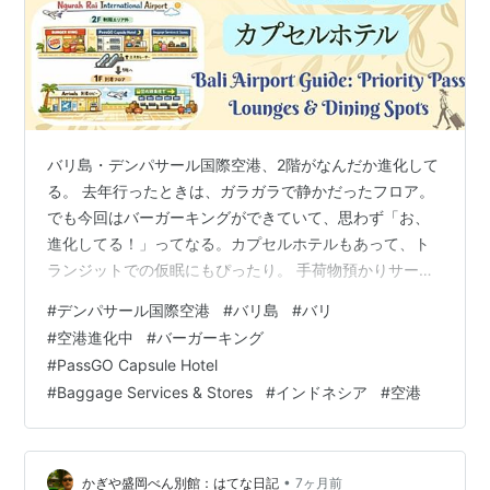
バリ島・デンパサール国際空港、2階がなんだか進化して
る。 去年行ったときは、ガラガラで静かだったフロア。
でも今回はバーガーキングができていて、思わず「お、
進化してる！」ってなる。カプセルホテルもあって、ト
ランジットでの仮眠にもぴったり。 手荷物預かりサービ
スもあって、ちょっと外に出たい人にも便利。 空港にい
#
デンパサール国際空港
#
バリ島
#
バリ
るだけで、用事も休憩も一気に済ませられる感じ。 写真
#
空港進化中
#
バーガーキング
で見ると、フロアのピカピカ具合も伝わると思う。 光と
#
PassGO Capsule Hotel
広さで、空港にいるだけでなんだかワクワクする。まだ
#
Baggage Services & Stores
#
インドネシア
#
空港
まだ進化途中だけど、確実に便利になってきた。ゆった
り眺めながら、トランジットの時間も楽しめそう。本編
はこちらから、きっと空港にいる気分に…
•
かぎや盛岡べん別館：はてな日記
7ヶ月前