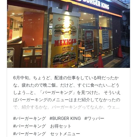
6月中旬。ちょうど、配達の仕事をしている時だったか
な。疲れたので晩ご飯。だけど、すぐに食べたい…どう
しよう…と、「バーガーキング」を見つけた。 そういえ
ばバーガーキングのメニューはまだ紹介してなかったの
で、紹介するかな。バーガーキングってなんか、ウェン
ディーズとごっちゃになるんだよな。でも違う店舗っぽ
#
バーガーキング
#
BURGER KING
#
ワッパー
いよな。さて、まずは紙のメニューから紹介しますか。
#
バーガーキング お得セット
ワッパーとか、ワッパーチーズって、バーガーキングで
#
バーガーキング セットメニュー
よく聞くけど。そもそもワッパーとはどういう意味？ 世