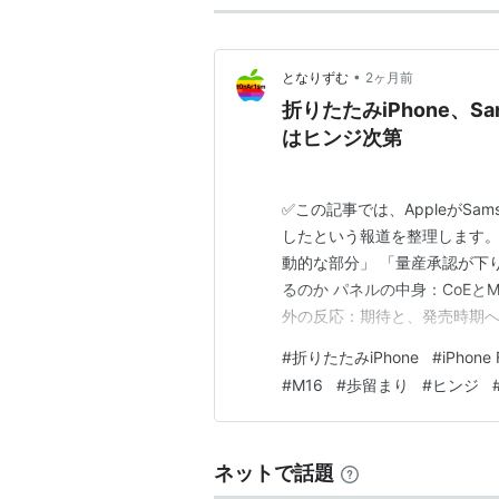
•
となりずむ
2ヶ月前
折りたたみiPhone、Sa
はヒンジ次第
✅この記事では、AppleがSam
したという報道を整理します。
動的な部分」 「量産承認が下
るのか パネルの中身：CoEと
外の反応：期待と、発売時期へ
部品だということ まとめ：技
#
折りたたみiPhone
#
iPhone 
です。 折りたたみのiPhon
#
M16
#
歩留まり
#
ヒンジ
ただ今回の知らせは…
ネットで話題