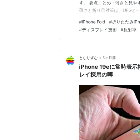
す。 要点まとめ：薄さと見や
薄さと折り目対策は、UFGと
なるのは性能より反射です 海
#
iPhone Fold
#
折りたたみiPh
Appleは難しい順番で解こう
#
ディスプレイ技術
#
反射率
しれません どうも、となりで
•
となりずむ
5ヶ月前
iPhone 19eに常時
レイ採用の噂