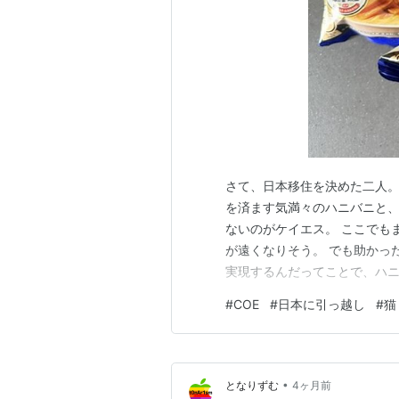
さて、日本移住を決めた二人。
を済ます気満々のハニバニと
ないのがケイエス。 ここでも
が遠くなりそう。 でも助かっ
実現するんだってことで、ハ
意してくれていたこと。私み
#
COE
#
日本に引っ越し
#
猫
れつき人生プランナーみたいな
え、日本入国に関して準備しな
•
となりずむ
4ヶ月前