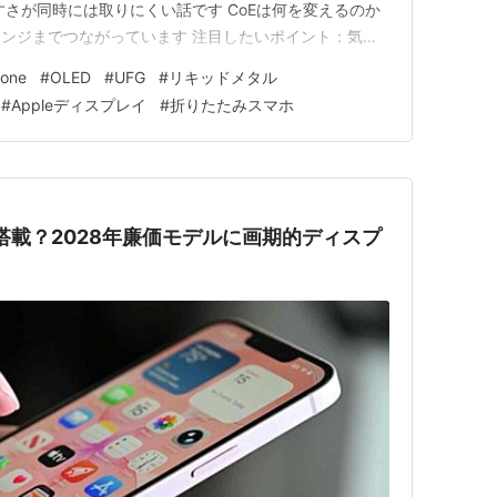
すさが同時には取りにくい話です CoEは何を変えるのか
ヒンジまでつながっています 注目したいポイント：気に
外の反応：期待と警戒が同時に出ています ひとこと：
one
#
OLED
#
UFG
#
リキッドメタル
としています まとめ：完成度を決める最後の壁は反射かも
#
Appleディスプレイ
#
折りたたみスマホ
す…
表示搭載？2028年廉価モデルに画期的ディスプ