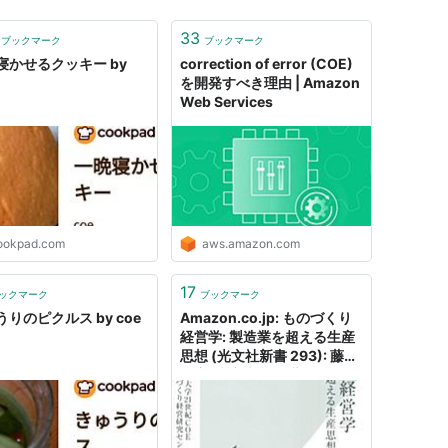
33
ブックマーク
ブックマーク
寝かせるクッキー by
correction of error (COE)
を開発すべき理由 | Amazon
Web Services
ookpad.com
aws.amazon.com
17
ックマーク
ブックマーク
りのピクルス by coe
Amazon.co.jp: ものづくり
経営学: 製造業を超える生産
思想 (光文社新書 293): 藤本
隆宏, 東京大学21世紀COEも
のづくり経営研究センター:
本