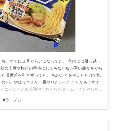
 時、すでに３月ぐらいになってた。 年内には引っ越し
、朝の支度や旅行の準備にしてもなかなか重い腰があがら
まだ温度差を引きずってた。 先のことを考えただけで気
たのが、やはり本人が一番やりたかったことがもうすぐ
ニバニがいろんな書類やこれからのタイムラインやらを用
たいな超のんびり＆面倒臭がりタイプには、こういう生ま
#
ラーメン
人がパートナーにいてくれるのはありがたい。 とはい
いといけない書類がそう…