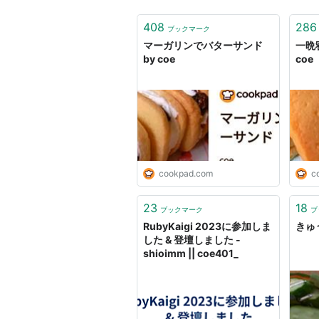
408
286
ブックマーク
マーガリンでバターサンド
一晩
by coe
coe
cookpad.com
c
23
18
ブックマーク
ブ
RubyKaigi 2023に参加しま
きゅう
した & 登壇しました -
shioimm || coe401_