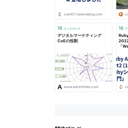
coe401.hatenablog.com
c
16
16
ブックマーク
ブ
デジタルマーケティング
Ruby
CoEの役割
2022
「W
テム
(mr
記 (※
coe4
www.advertimes.com
c