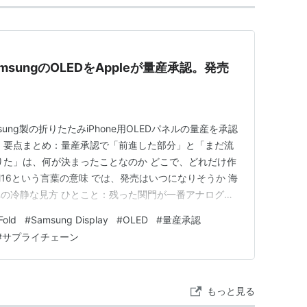
msungのOLEDをAppleが量産承認。発売
sung製の折りたたみiPhone用OLEDパネルの量産を承認
 要点まとめ：量産承認で「前進した部分」と「まだ流
りた」は、何が決まったことなのか どこで、どれだけ作
M16という言葉の意味 では、発売はいつになりそうか 海
の冷静な見方 ひとこと：残った関門が一番アナログな
術の山は越え、勝負はヒンジへ絞られた どうも、となり
Fold
#
Samsung Display
#
OLED
#
量産承認
eは、もう何年も「出る出る」と言われ続けてきた話です。
#
サプライチェーン
もっと見る