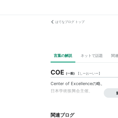
はてなブログ トップ
言葉の解説
ネットで話題
関
COE
(
一般
)
【
しーおーいー
】
Center of Excellenceの略。
日本学術振興会主催。
関連ブログ