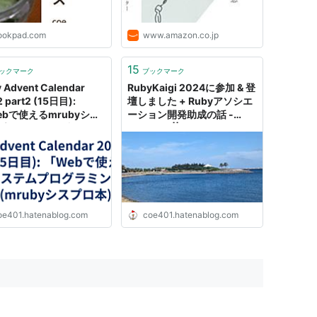
ookpad.com
www.amazon.co.jp
15
ックマーク
ブックマーク
 Advent Calendar
RubyKaigi 2024に参加 & 登
 part2 (15日目):
壇しました + Rubyアソシエ
ebで使えるmrubyシス
ーション開発助成の話 -
プログラミング入門」
shioimm || coe401_
ubyシスプロ本) 読書日
2年越し) - shioimm ||
01_
oe401.hatenablog.com
coe401.hatenablog.com