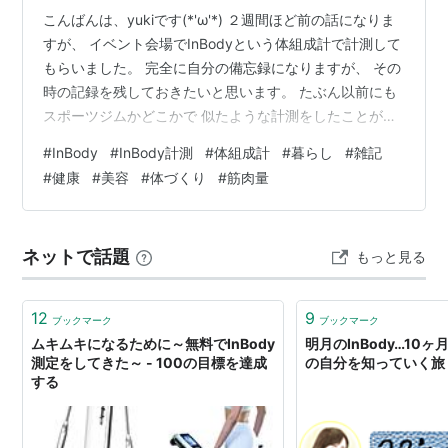
こんばんは、yukiです(*'ω'*) ２週間ほど前の話になりま
すが、 イベント会場でInBodyという体組成計で計測して
もらいました。 完全に自分の備忘録になりますが、 その
時の記録を残しておきたいと思います。 たぶん以前にも
スポーツジムかどこかで 似たような計測をしたことがあ
ると思うのですが まったく記録が思い出せません(^^;) な
#
InBody
#
InBody計測
#
体組成計
#
暮らし
#
雑記
ので、今回はブログに残そうと思っています。 私は昔か
#
健康
#
美容
#
体づくり
#
筋肉量
ら痩せ型というか、 体重は平均以下で細く見られがちな
のですが、 実は下半身がどっしりしています（苦笑）
InBodyの数値でもそれが確認できました( *´艸｀) 上半身
ネットで話題
もっと見る
と下半身で不均衡(^^;) 水分もタンパ…
12
9
ブックマーク
ブックマーク
ムキムキになるために～無料でInBody
明月のInBody…10ヶ
測定をしてきた～ - 100の目標を達成
の自分を知っていく旅
する