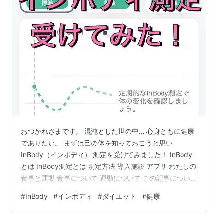
おつかれさまです。 混沌とした世の中… 心身ともに健康
でありたい。 まずは己の体を知っておこうと思い
InBody（インボディ） 測定を受けてみました！ InBody
とは InBody測定とは 測定方法 導入施設 アプリ わたしの
食事と運動 食事について 運動について この記事につい
て 測定結果 体重・筋肉量・体脂肪率 体重・筋肉量・骨
#
InBody
#
インボディ
#
ダイエット
#
健康
格筋量・体脂肪量 部位別筋肉量 部位別体脂肪量 CID評価
BMI・体脂肪率・腹部肥満分析 体水分量・基礎代謝・筋