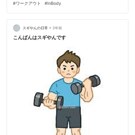
#
ワークアウト
#
InBody
マークがついてたエッチな中年状態で、尿酸値もHマーク
でどエッチでした。 そして、体脂肪率も21.3％と目標の
倍以上の数値でした。 hiro0706chang.hatenablog.com
あれから9か月・・・。 ジ…
•
スギやんの日常
3年前
こんばんはスギやんです