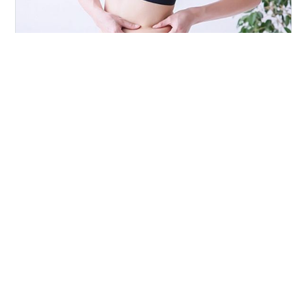
健康 久しぶりに体脂肪率などを測ってみました。結果は
見るも無惨でした。三年前は体型評価が「適正」だった
のに、「やや肥満」に降格です(;。;) ジムに設置してある
体成分測定器(インボディ)が無料で使えるようになったと
お知らせがきたのでやってみました。しかも、データー
がスマホに保存できるようになりました。測定器も進化
#
InBody
#
インボディー
#
体成分測定
#
体脂肪率
していますね。 コロナ禍でしばらくジムに行かず、体成
#
筋肉量
#
ダイエット
#
筋トレ
分測定もしていませんでした。先日の人間ドック結果
で、体重がやばいことになっていたので、これは神の啓
示だと思い、さっそく試してみた次第です。興味を持た
れたらお付き合いください。 目次 1.今年の人間ドックで
•
子育ては自分育てとはよく言ったもんだ
4年前
体重が… 2.ジムのInBod…
身体は正直