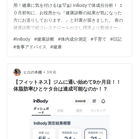
用！健康に気を付ける(≧▽≦) InBodyで体成分分析！ １
０月初旬に、お役所から『健康診断の結果が気になった
方にお送りしております。』と封書が届きました。 春の
健康診断で総コレステロールが少し標準より数値オーバ
ーしていたのでこのお知らせが来たようです。 任意でし
#
InBody
#
健康診断
#
体内成分測定
#
子育て
#
日記
たが、普段出来ないような体の筋肉量や水分量、色々な
#
食事アドバイス
#
健康
事が調べてもらえると書いてあったので、予約して行っ
てみました(^^♪ InBodyという測定器で体の成分を測定し
てもらいました。 www.inbody.co.jp 体は何で構成され
ているでしょうか？ 体成分測定は、体を構成する基本成
•
ヒロの本棚
3年前
分…
【フィットネス】ジムに通い始めて9か月目！！
体脂肪率ひとケタ台は達成可能なのか！？