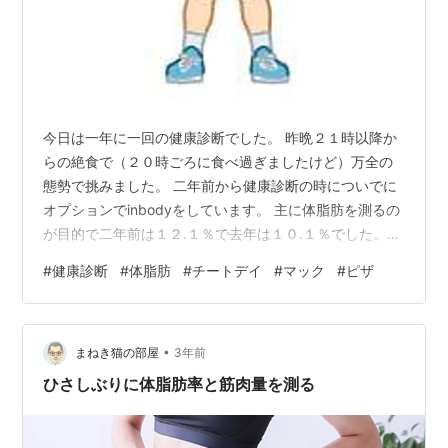
今日は一年に一回の健康診断でした。 昨晩２１時以降か
らの絶食で（２０時ごろに食べ過ぎましたけど）万全の
態勢で挑みました。 二年前から健康診断の時についでに
オプションでinbodyをしています。 主に体脂肪を測るの
が目的で二年前は１２.１％で去年は１０.１％でした。
今年は体脂肪一桁が目標でした。 一年前に受けてから目
#
健康診断
#
体脂肪
#
チートデイ
#
マック
#
ピザ
標にしました。 それから、筋トレや食生活には十分気を
付けてました。 もちろん糖尿病の事もあります。 でも頑
張ったかいもあって体重は去年より落ちてました。 毎日
•
ではないですが、筋トレも継続してます。 なので今年は
まねき猫の部屋
3年前
自信しかなかったです。 今日が楽しみで仕方なかったで
ひさしぶりに体脂肪率と筋肉量を測る
す。 そしていざ測定…