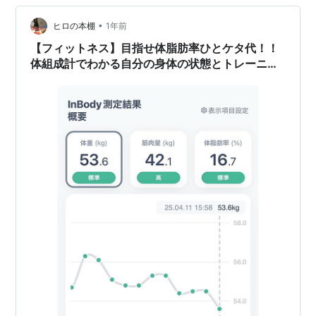
肉均衡 体成分分析 感想と自己分析 InBodyとは 体の内部
•
構成を詳細に分析できる検査機器です。 InBody測定とは
ヒロの本棚
1年前
体を構成する基本成分（体脂肪…
【フィットネス】目指せ体脂肪率ひとケタ代！！
体組成計でわかる自分の身体の状態とトレーニン
グの成果！！