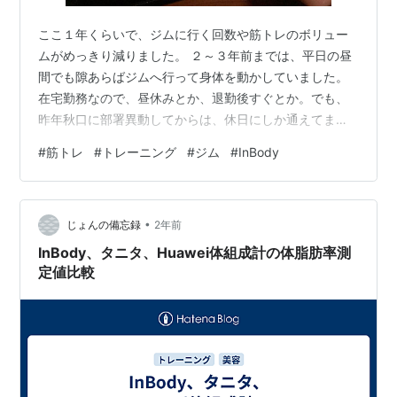
ここ１年くらいで、ジムに行く回数や筋トレのボリュー
ムがめっきり減りました。 ２～３年前までは、平日の昼
間でも隙あらばジムへ行って身体を動かしていました。
在宅勤務なので、昼休みとか、退勤後すぐとか。でも、
昨年秋口に部署異動してからは、休日にしか通えてませ
ん。仕事が変わったとはいえ、行く時間が丸々無くなっ
#
筋トレ
#
トレーニング
#
ジム
#
InBody
たわけでもないのですが、なんだか気力を振り絞れなく
なりました。さすがにストレスですかね。 筋トレのメニ
ューも軽くなりました。以前のようにオールアウトしな
•
くなりました。限界までやる気力が出ない。さすがに還
じょんの備忘録
2年前
暦近くで毎回オールアウトってのは、心肺への負担が不
InBody、タニタ、Huawei体組成計の体脂肪率測
安ですし。 あと、ちょっと前に無理に高重量ベン…
定値比較