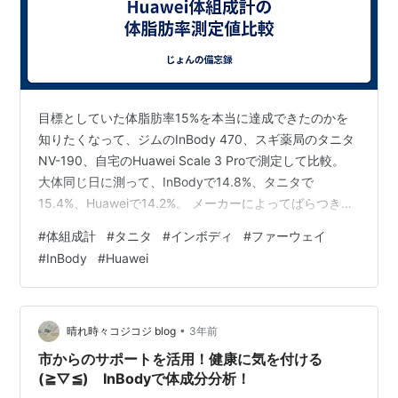
目標としていた体脂肪率15%を本当に達成できたのかを
知りたくなって、ジムのInBody 470、スギ薬局のタニタ
NV-190、自宅のHuawei Scale 3 Proで測定して比較。
大体同じ日に測って、InBodyで14.8%、タニタで
15.4%、Huaweiで14.2%。 メーカーによってばらつきは
あるが、15%は達成できたようだ。 Huaweiは楽天ラクマ
#
体組成計
#
タニタ
#
インボディ
#
ファーウェイ
で6000円弱で購入したものだが、ちゃんと測定できてい
#
InBody
#
Huawei
るようだし、両手両足で測るのでInBodyなどと遜色ない
くらい詳細がわかるので、ジムにわざわざ行く理由がま
た一つ減った。
•
晴れ時々コジコジ blog
3年前
市からのサポートを活用！健康に気を付ける
(≧▽≦) InBodyで体成分分析！