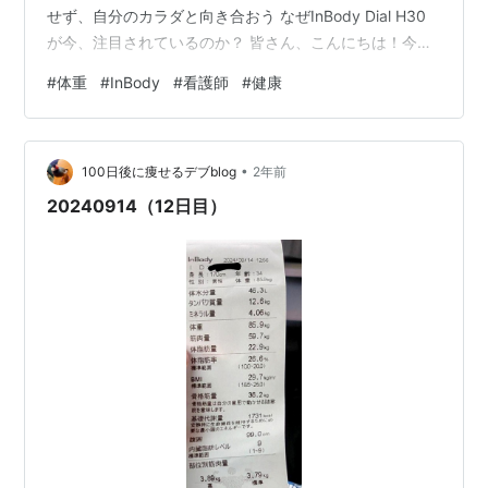
せず、自分のカラダと向き合おう なぜInBody Dial H30
が今、注目されているのか？ 皆さん、こんにちは！今回
は、今話題のスマート体組成計「InBody Dial H30」につ
#
体重
#
InBody
#
看護師
#
健康
いて、徹底的にレビューしていきます。 「体組成計」と
いうと、体重や体脂肪率を測るだけのものと思っていま
せんか？InBody Dial H30は、従来の体組成計とは一線を
•
画す、画期的な機能を備えています。 特に注目すべき
100日後に痩せるデブblog
2年前
は、年齢や性…
20240914（12日目）