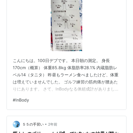
こんにちは。100日デブです。 本日朝の測定。 身長
170cm（概算） 体重85.8kg 体脂肪率28.1% 内蔵脂肪レ
ベル14（タニタ） 昨昼もラーメン食べましたけど、体重
は増えていませんでした。 ゴルフ練習の筋肉痛が腰あた
りにあります。 さて、InBodyなる体組成計がありました
ので、測定してきました。 見透かされているものです。
#
InBody
何年か前かは、ゴリゴリに筋肉があったように思えます
が、この結果を見るとそうでもありません。 そもそも筋
肉が良質で働き者かは、分かりません。が、とりあえず
•
ヨガで頑張ります。
５５の手習い
2年前