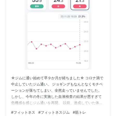
☆ジムに通い始めて早９か月が経ちました☆ コロナ渦で
中止していたジム通い。 ジョギングもなんとなくモチベ
ーションが落ちてしまい、全然走っていませんでした。
しかし、今年の冬に実施した血液検査の結果が悪すぎて
危機感を感じジム通いを再開。 以前、達成していた体脂
肪率ひとケタ台を目指してトレーニングを再開しまし
#
フィットネス
#
フィットネスジム
#
筋トレ
た。 hiro0706chang.hatenablog.com 中性脂肪の値がH