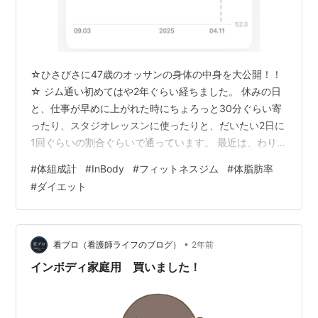
☆ひさびさに47歳のオッサンの身体の中身を大公開！！
☆ ジム通い初めてはや2年ぐらい経ちました。 休みの日
と、仕事が早めに上がれた時にちょろっと30分ぐらい寄
ったり、スタジオレッスンに使ったりと、だいたい2日に
1回ぐらいの割合ぐらいで通っています。 最近は、わりと
走ることの方に重きを置いていたりして、上半身の筋ト
#
体組成計
#
InBody
#
フィットネスジム
#
体脂肪率
レがわりとおざなりになっていたりして、筋肉はあまり
#
ダイエット
ついてきていない状態ですね(;^ω^) ジムに「InBody」っ
ていう体組成計がありまして、部位別に体脂肪率や、筋
肉量を測定できるスグレモノだったりします。 測定結果
をスマホに飛ばすこともできて便利です。 今回は、最新
•
看ブロ（看護師ライフのブログ）
2年前
の測定結果から、ヒ…
インボディ家庭用 買いました！