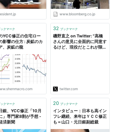
esident.jp
www.bloomberg.co.jp
32
ブックマーク
ブックマーク
のYCC修正の住宅ロー
磯野直之 on Twitter: "高橋
の影響の仕方 : 炭鉱のカ
さんの意見に全面的に同意す
ア、炭鉱の龍
るけど、現役だとこれが限界
か。 日経OBの私なら、もっ
と大胆に①YCCをやめ、翌
日物も0.1％に上げる②財政
と日銀が破たんするので、消
費税を15％に上げ、日銀に
資本注入ーーを即時実施。今
ならまだ段階的…
ww.shenmacro.com
twitter.com
https://t.co/uFruBLq3PD"
20
ブックマーク
ブックマーク
日銀、YCC修正「10月
インタビュー：日本も高イン
に」専門家8割が予想 -
フレ継続、来年はＹＣＣ修正
経済新聞
も＝山口・元日銀副総裁