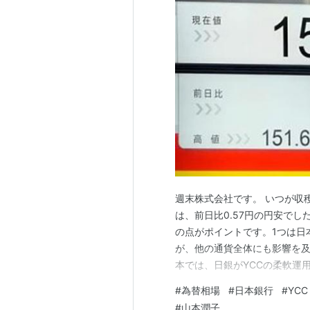
週末株式会社です。 いつが収穫
は、前日比0.57円の円安でした。 ht
の点がポイントです。1つは日
が、他の通貨全体にも影響を及
本では、日銀がYCCの柔軟運
本はあまり大きく政策は動かさ
#
為替相場
#
日本銀行
#
YCC
はFOMC。今回金利を据え置き
#
山本潤子