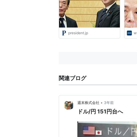
｢YCCの解除｣で日本はぐし
ゃぐしゃになる
president.jp
w
関連ブログ
•
週末株式会社
3年前
ドル/円 151円台へ