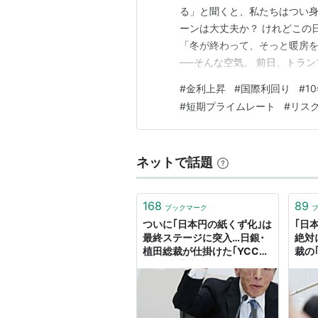
る」と聞くと、私たちはつい身
ーンは大丈夫か？ けれどこの
「冬が終わって、そっと暖房
──そんな空気。 前日、トラ
あの15%という数字──特に
#
金利上昇
#
国際利回り
#
1
場は一気にホッとした。 もと
#
短期プライムレート
#
リス
が15%になるなら、ふ…
ネットで話題
168
89
ブックマーク
ついに｢日本円の紙くず化｣は
｢日
最終ステージに突入…日銀･
絶対
植田総裁が仕掛けた｢YCC再
裁の
修正｣の悲惨な結末 日銀が
らす
｢長期金利1%超え｣を恐れる
加速
ワケ