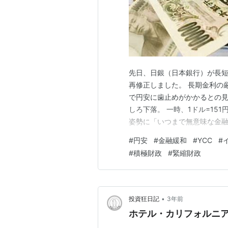
先日、日銀（日本銀行）が長短
再修正しました。 長期金利の
で円安に歯止めがかかるとの見
しろ下落。 一時、1ドル=15
姿勢に「いつまで無意味な金
す。 しかし、日銀を批判する
#
円安
#
金融緩和
#
YCC
#
金融緩和政策にはありません。
#
積極財政
#
緊縮財政
も止められない状態になってい
•
投資狂日記
3年前
ホテル・カリフォルニ