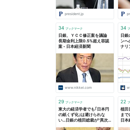
president.jp
pr
34
34
ブックマーク
日銀、ＹＣＣ修正案を議論
日銀
長期金利上限0.5%超え容認
ンへ
案 - 日本経済新聞
ナリ
www.nikkei.com
w
29
22
ブックマーク
東大の経済学者でも｢日本円
植田
の紙くず化｣は避けられな
まで
い…日銀の植田総裁が"異次
日本
元緩和"をやめられない理由