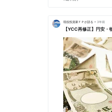
うとのムー…
•
現役投資家ＦＰが語る
3年前
【YCC再修正】円安・