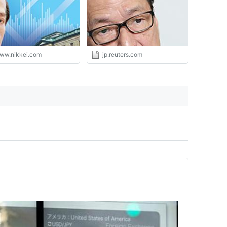
ww.nikkei.com
jp.reuters.com