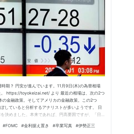
時期？ 円安が進んでいます。11月9日(木)の為替相場
tps://toyokeizai.net/ より 最近の相場は、次の2つ
本の金融政策。そしてアメリカの金融政策。この2つ
ぼしていると分析するアナリストが多いようです。 日
用を決めました。本来であれば、円高要因ですが、「日
ない」との印象を与えてしまったようです。 アメリカ
#
FOMC
#
金利据え置き
#
卒業写真
#
伊勢正三
ました。12月の今年最後のFOMCでも利上げはないだろ