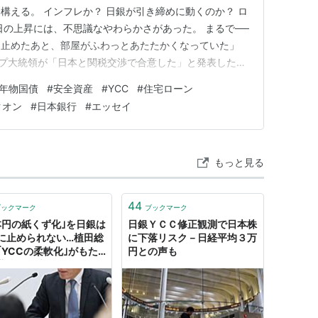
構える。 インフレか？ 日銀が引き締めに動くのか？ ロ
日の上昇には、不思議なやわらかさがあった。 まるで──
を止めたあと、部屋がふわっとあたたかくなっていた」
ンプ大統領が「日本と関税交渉で合意した」と発表した。
自動車の関税──それが想定より低かったというだけで、市
0年物国債
#
安全資産
#
YCC
#
住宅ローン
もと、アメリカの自動車関税はたった2.5%だった。それ
クオン
#
日本銀行
#
エッセイ
もっと見る
44
ブックマーク
ブックマーク
本円の紙くず化｣を日銀は
日銀ＹＣＣ修正観測で日本株
に止められない…植田総
に下落リスク－日経平均３万
｢YCCの柔軟化｣がもた
円との声も
悲惨な結末 インフレ再
で日本経済は崩壊する