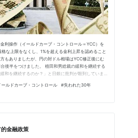
金利操作（イールドカーブ・コントロール＝YCC）を
厳格な上限をなくし、1%を超える金利上昇を認めること
方もありましたが、円の対ドル相場はYCC修正後にむ
1円台後半をつけました。 植田和男総裁の緩和を継続する
融緩和を継続するのか？」と日銀に批判が殺到していま
のはお門違い。 現状の円安・物価高の根本原因は日銀の
イールドカーブ・コントロール
#
失われた30年
 日銀は金融緩和を続けたいわけではなく、止めたくて
るだけ。 批判の矛…
ア的金融政策