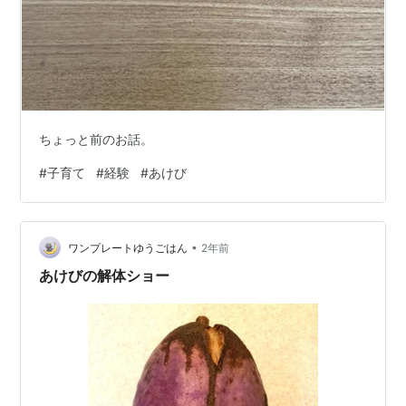
ちょっと前のお話。
#
子育て
#
経験
#
あけび
•
ワンプレートゆうごはん
2年前
あけびの解体ショー