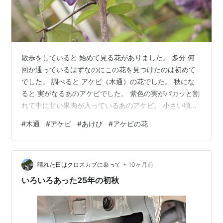
散歩をしていると 始めて見る花がありました。 多分 何
回か通っているはずなのにこの花を見つけたのは初めて
でした。 調べると アケビ（木通）の花でした。 秋にな
ると 実がなるあのアケビでした。 紫色の実がパカッと割
れて中に甘い果肉が入っているあのアケビ。 小さい頃に
食べたことがあるなあ。 そのアケビがこんなところにあ
#
木通
#
アケビ
#
あけび
#
アケビの花
ったとは。 うれしい発見。 ミラーレス一眼カメラを持っ
て歩いていたので いつもの散歩よりもキョロキョロして
いたのかな。 見つけられてよかった。 これはスマホで撮
•
った写真。↑↑ ↓ ↓ スマホでも良いか？ 以下↓↓↓ は
晴れた日はクロスカブに乗って
10ヶ月前
ミラーレス一眼で撮った写真。 ホトケノザ 撮るの難し
いろいろあった25年の初秋
い。 ↓ ↓ …