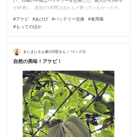
い、日曜の午後はバッテリーを交換した。購入から3年半
が経過し、直近の1年間はほとんど乗っていなかったの
で、まだセルは回るものの念のためにと交換したのだ。
#
アケビ
#
あけび
#
バッテリー交換
#
食用菊
バッテリーには容易にアクセスでき、交換も簡単です さ
#
もってのほか
らに今週末にオイル交換もお願いすることにした。 My
Cubの他に季節っぽい料理もしたくなり、子供の頃秋に
なると食卓に上った料理を作ってみることにした。 一つ
目は食用菊。 この時期ふるさとのスーパーに行くと、紫
•
まにまにさん家のO型さん
10ヶ月前
色の食用菊が並ん…
自然の美味！アケビ！