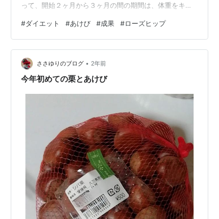
って、開始２ヶ月から３ヶ月の間の期間は、体重をキー
プするので精一杯だった。 ダイエット低迷中 年齢を重ね
#
ダイエット
#
あけび
#
成果
#
ローズヒップ
ると、本当に代謝が悪く、痩せにくい。 おそらく無駄に
動いたりしないからだ。 一週間前から、ついに禁酒に成
功した！！ １度、飲んだらヤメられないが、一旦、ヤメ
•
ることに成功したら、飲まなくても平気になる。 代わり
ささゆりのブログ
2年前
に、サントリーのオールフリーのノンアルコールビール
今年初めての栗とあけび
を飲用しています。 内臓脂肪…