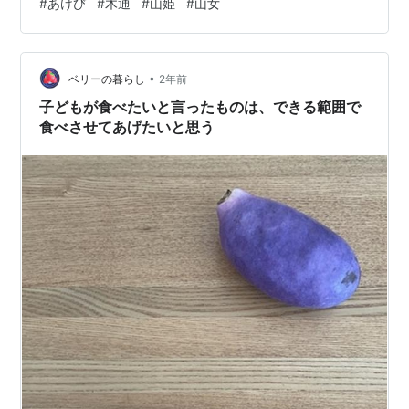
#
あけび
#
木通
#
山姫
#
山女
•
ベリーの暮らし
2年前
子どもが食べたいと言ったものは、できる範囲で
食べさせてあげたいと思う