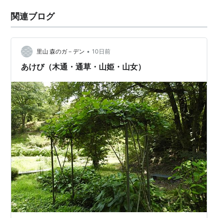
関連ブログ
•
里山 森のガ－デン
10日前
あけび（木通・通草・山姫・山女）