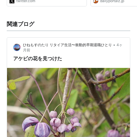
twitter.com
dailyportalz.jp
関連ブログ
•
ひねもすのたり リタイア生活〜衝動的早期退職ひとり
4ヶ
月前
アケビの花を見つけた