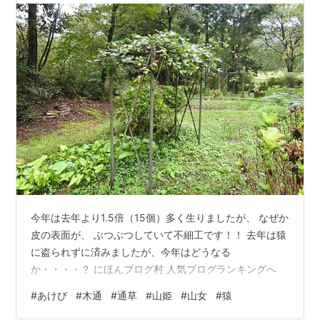
今年は去年より1.5倍（15個）多く生りましたが、 なぜか
皮の表面が、 ぶつぶつしていて不細工です！！ 去年は猿
に盗られずに済みましたが、今年はどうなる
か・・・・？ にほんブログ村 人気ブログランキングへ
#
あけび
#
木通
#
通草
#
山姫
#
山女
#
猿