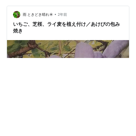
•
雨 ときどき晴れ☀
2年前
いちご、芝桜、ライ麦を植え付け／あけびの包み
焼き