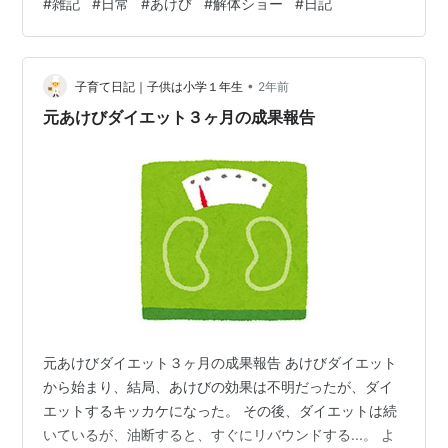
#
雑記
#
日常
#
あけび
#
解体ショー
#
日記
あけびをいただき、初めてその姿を目にしました。 さっ
そくひとり解体ショーを開催、長らく幻の果実だったあ
けびの正体が明らかになりましたので、ここでみなさま
•
にご報告したいと思います（笑） 注：さつまいもではあ
子育て日記｜子供は小学１年生
2年前
りません 目安がないのでちょっと分かりずらいのです
元あけびダイエット３ヶ月の成果報告
が、長さは２０ｃｍ、幅７ｃｍくらいと、かな…
元あけびダイエット３ヶ月の成果報告 あけびダイエット
から始まり、結局、あけびの効果は不明だったが、ダイ
エットするキッカケになった。 その後、ダイエットは続
いているが、油断すると、すぐにリバウンドする...。 よ