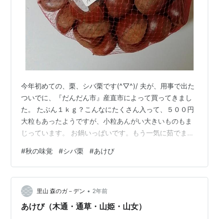
今年初めての、栗、シバ栗です(^▽^)/ 夫が、用事で出た
ついでに、『だんだん市』産直市によって買ってきまし
た。 たぶん１ｋｇ？こんなにたくさん入って、５００円
大粒もあったようですが、小粒あんがい大きいものもま
じっています。 お鍋いっぱいです。もう一気に茹でまし
た。 ２０粒ほどは、ゆでたものを、初めて冷凍してみま
#
秋の味覚
#
シバ栗
#
あけび
した。 虫もほとんどなく、ほくほくで、栗本来の甘みも
あり美味しかったです(⌒∇⌒) ２日で、食べきりまし
た！！ あけびも３個で１００円 たぶん、私が食べるの
•
は、２度目かと・・・ 半分にパカッと割れて、バナナみ
里山 森のガ－デン
2年前
たいなものが スイカの種を丸くしたものがたくさんあ
あけび（木通・通草・山姫・山女）
り、 ねっとりとした甘みが…