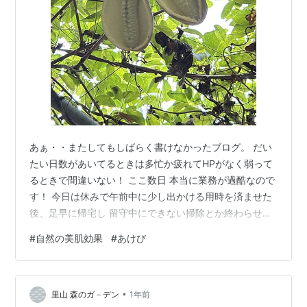
あぁ・・またしてもしばらく書けなかったブログ。 だい
たい日数があいてるときは多忙か疲れてHPがなく弱って
るときで間違いない！ ここ数日 本当に業務が過酷なので
す！ 今日は休みで午前中に少し出かける用時を済ませた
後、足早に帰宅し 留守中にできない掃除とか終わらせて
から、まったりブログとか作業をしようと決めてたのに
#
自然の美肌効果
#
あけび
体が動きませーん(;´･ω･) 一旦 横になったら体に根っこ
がはえたかのように微動だにしない私🤣 疲れた・・とし
か発してないあたり相当やばいよね？ 今日やる事リスト
•
を完全無視し夜まで体の充電をしたのち元気に復活！！
里山 森のガ－デン
1年前