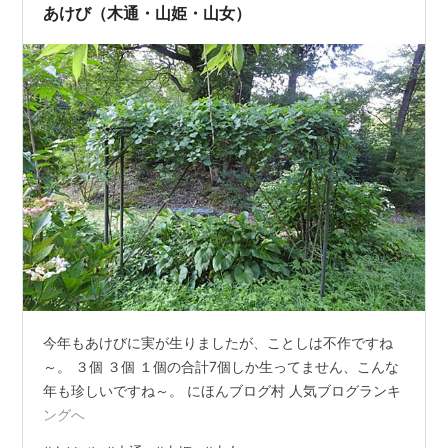
今に至ります・・で！今日はこの間の続き・・この間の
あけび（木通・山姫・山女）
休日にまた自然と満喫タ…
今年もあけびに実が生りましたが、ことしは不作ですね
～。 ３個 ３個 １個の合計7個しか生ってません、こんな
年も珍しいですね～。 にほんブログ村 人気ブログランキ
ングへ