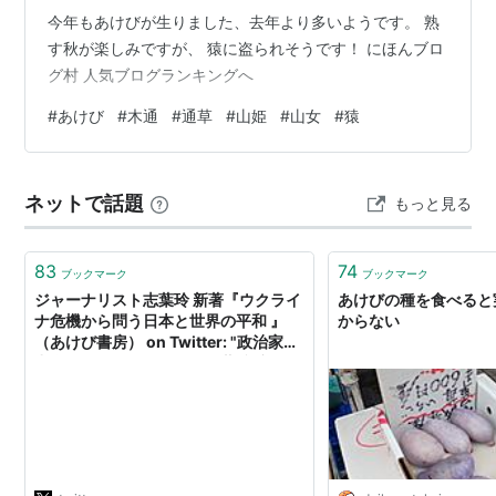
今年もあけびが生りました、去年より多いようです。 熟
す秋が楽しみですが、 猿に盗られそうです！ にほんブロ
グ村 人気ブログランキングへ
#
あけび
#
木通
#
通草
#
山姫
#
山女
#
猿
ネットで話題
もっと見る
83
74
ブックマーク
ブックマーク
ジャーナリスト志葉玲 新著『ウクライ
あけびの種を食べると
ナ危機から問う日本と世界の平和 』
からない
（あけび書房） on Twitter: "政治家の
出自を問題とするならば、蓮舫氏より
も安倍首相の方が問題あるね。彼が崇
拝するという祖父の岸信介は、Ａ級戦
犯であった上、ＣＩＡから情報提供の
見返りに資金提供を受けていた自民党
の政治家のひとり。つまりスパイ。"