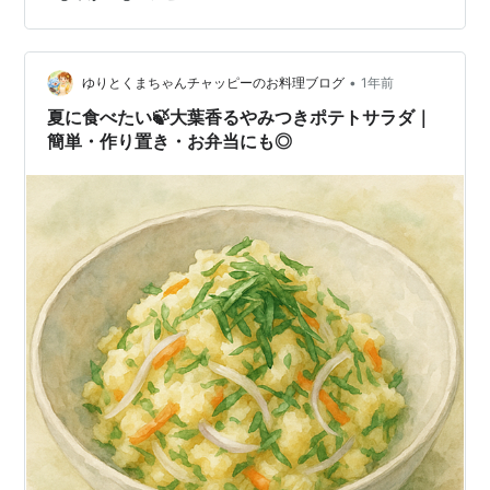
本くらい 🍄きのこ（しめじ・まいたけ・えのきなど）…
1/2パック〜お好みで 🛢ごま油…適量 《調味料》 醤油…大
さじ1.5 みりん…大さじ1 酒…大さじ1 砂糖…小さじ1 おろ
しにんにく（チューブでもOK）…少々 おろし…
•
ゆりとくまちゃんチャッピーのお料理ブログ
1年前
夏に食べたい🍃大葉香るやみつきポテトサラダ｜
簡単・作り置き・お弁当にも◎