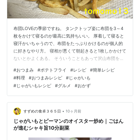
布団LOVEの季節ですね。 タンクトップ姿に布団を3～4
枚をかけて寝るのが最高に気持ちいい。 厚着して寝ると
寝汗かいちゃうので、布団をたっぷりかけるのが個人的
に好きなやり方。 寝相が悪くて朝起きると1枚しかかけて
ないとかよくある。 そういうこともあって沢山布団をか
けて寝るのが一番だね。 昨日のおつまみ 『揚げないポテ
#
おつまみ
#
ポテトフライ
#
レシピ
#
簡単レシピ
トフライ』です。 昨日は日中から凄く飲んでいたので写
#
料理
#
おつまみレシピ
#
じゃがいも
真を撮り忘れていました。 2～3週間前に買ったじゃがい
#
じゃがいもレシピ
#
グルメ
#
おかず
もから芽が出てしまっていて何とかお腹の中に入れなき
ゃって思っていました。 小玉のミカンくらいの大きさな
ので、どう消費するか悩んでいたのが原因。 そういうと
きってあるあるだと思い…
•
すずめの食卓３６５日
10ヶ月前
じゃがいもとピーマンのオイスター炒め｜ごはん
が進むシャキ旨10分副菜