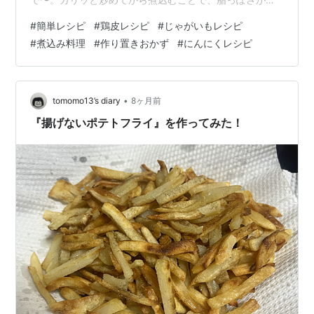
けて旨味だけがじゃがいもにしゅんでいくんや✨節約し
#
簡単レシピ
#
鶏皮レシピ
#
じゃがいもレシピ
ながらガッツリ満足感も欲しい日にぴったりやで🍲 🛒 材
#
煮込み料理
#
作り置きおかず
#
にんにくレシピ
料（2〜3人分） 鶏皮：150g 新じゃが：3〜4個（小さ
め） 玉ねぎ：1個 にんにく：1片 しょうゆ：大さじ2 みり
ん：大さじ1 砂糖：小さじ2 だし（または水＋だしの
素）：400ml 塩、こしょう：適量 ごま油：大さじ1 青ね
•
tomomo13’s diary
8ヶ月前
ぎや刻みのり…
『揚げないポテトフライ』を作ってみた！