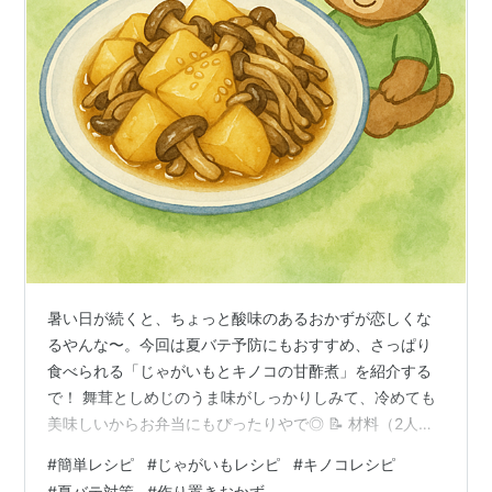
暑い日が続くと、ちょっと酸味のあるおかずが恋しくな
るやんな〜。今回は夏バテ予防にもおすすめ、さっぱり
食べられる「じゃがいもとキノコの甘酢煮」を紹介する
で！ 舞茸としめじのうま味がしっかりしみて、冷めても
美味しいからお弁当にもぴったりやで◎ 📝 材料（2人
分） じゃがいも…300g（くし切り） 舞茸…1/2パック し
#
簡単レシピ
#
じゃがいもレシピ
#
キノコレシピ
めじ…1/2パック 酢…大さじ1と1/2 醤油…大さじ1 砂糖…
#
夏バテ対策
#
作り置きおかず