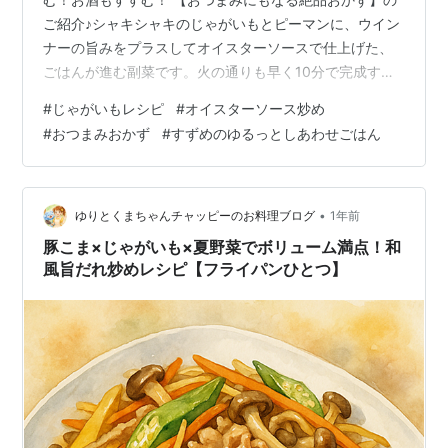
ご紹介♪シャキシャキのじゃがいもとピーマンに、ウイン
ナーの旨みをプラスしてオイスターソースで仕上げた、
ごはんが進む副菜です。火の通りも早く10分で完成する
ので、忙しい日の夕食やお弁当のおかずにもぴったり。
#
じゃがいもレシピ
#
オイスターソース炒め
粗挽き黒こしょうを多めにすればおつまみとしても楽し
#
おつまみおかず
#
すずめのゆるっとしあわせごはん
めます。
•
ゆりとくまちゃんチャッピーのお料理ブログ
1年前
豚こま×じゃがいも×夏野菜でボリューム満点！和
風旨だれ炒めレシピ【フライパンひとつ】