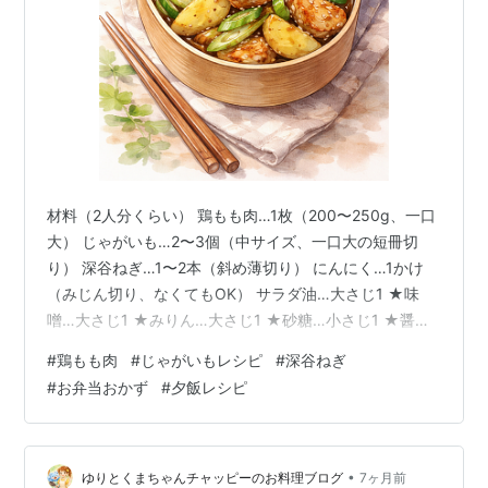
材料（2人分くらい） 鶏もも肉…1枚（200〜250g、一口
大） じゃがいも…2〜3個（中サイズ、一口大の短冊切
り） 深谷ねぎ…1〜2本（斜め薄切り） にんにく…1かけ
（みじん切り、なくてもOK） サラダ油…大さじ1 ★味
噌…大さじ1 ★みりん…大さじ1 ★砂糖…小さじ1 ★醤
油…小さじ1 ★すりごま…大さじ1 （お好みで鷹の爪1本
#
鶏もも肉
#
じゃがいもレシピ
#
深谷ねぎ
🌶） 作り方 じゃがいもは水にさらしてデンプンを落と
#
お弁当おかず
#
夕飯レシピ
し、キッチンペーパーで水気をふくんやで💦 鶏もも肉は
塩こしょうで下味をつけ、軽く片栗粉をまぶすと炒めた
時ジューシーになるんや🐔 フライパンに油を熱して、に
んにくを香りが出るまで炒める（入れる場合） 鶏もも肉
•
ゆりとくまちゃんチャッピーのお料理ブログ
7ヶ月前