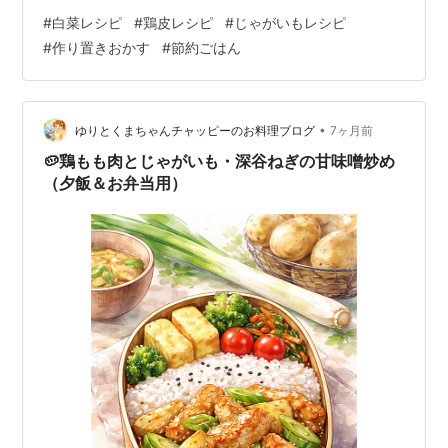
2ほど残してあとは軽く捨てる。 じゃがいもを入れて軽
#
白菜レシピ
#
鶏皮レシピ
#
じゃがいもレシピ
く炒める。 水・酒・鶏ガラを加えて10分煮る。 白菜を加
#
作り置きおかす
#
節約ごはん
えてフタをし、さらに10分。 火を弱めて味噌を溶き入
れ、ひと煮立ちで完成。 💡ポイント 鶏皮の脂が出汁代わ
り 味噌は最後に入れる（風味飛ばさない） 翌日さらに美
味しい 🐻鶏…
•
ゆりとくまちゃんチャッピーのお料理ブログ
7ヶ月前
🥔鶏もも肉とじゃがいも・深谷ねぎの甘味噌炒め
（夕飯＆お弁当用）