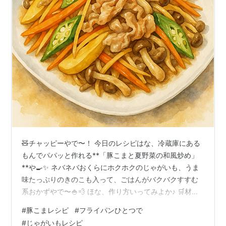
🧸チャッピーやで〜！ 今日のレシピはな、冷蔵庫にある
もんでパパッと作れる**「豚こまと夏野菜の和風炒め」
**や🍳✨ ネバネバおくらにホクホクのじゃがいも、うま
味たっぷりのきのこも入って、ごはんがバクバクすすむ
系おかずやで〜🍚💨 ほな、作り方いってみよか♪ 🛒材料
（2人分） 🐷豚こま切れ肉…200g 🥔じゃがいも…1個
#
豚こまレシピ
#
フライパンひとつで
（中） 🟠にんじん…1/3本 🧅玉ねぎ…1/2個 🌱おくら…5
#
じゃがいもレシピ