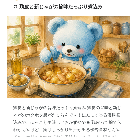
を皮面か…
🍲 鶏皮と新じゃがの旨味たっぷり煮込み
鶏皮と新じゃがの旨味たっぷり煮込み 鶏皮の旨味と新じ
ゃがのホクホク感がたまらんで～！にんにく香る濃厚煮
込みで、ほっこり美味しいおかずやで🔥 鶏皮って捨てら
れがちやけど、実はしっかり出汁が出る優秀食材なんや
で〜。カリッと炒めてから煮込むことで、脂っぽさが抜