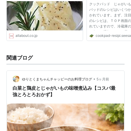
クックパッド じゃがいも
パッドのレシピはいくつ
かれています。まず、注
のレシピは、ＴＯＰ画面
れていますので、冷蔵庫
を考える手順でよいと思
allabout.co.jp
cookpad-resipi.sees
ドのレシピの大半は各家
で、ちょっとした...
関連ブログ
•
ゆりとくまちゃんチャッピーのお料理ブログ
5ヶ月前
白菜と鶏皮とじゃがいもの味噌煮込み【コスパ最
強とろとろおかず】