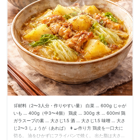
🛒材料（2〜3人分・作りやすい量） 白菜 … 600g じゃが
いも … 400g（中3〜4個） 鶏皮 … 300g 水 … 600ml 鶏
ガラスープの素 … 大さじ1.5 酒 … 大さじ1.5 味噌 … 大さ
じ2〜3 しょうが（あれば） 👩‍🍳作り方 鶏皮を一口大に
切る。 油をひかずにフライパンで焼く。 出た脂は大さじ