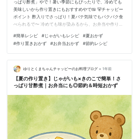
っぱり酢煮」やで！暑い季節にもぴったりで、冷めても
美味しいから作り置きにもおすすめやで🍱 🐻チャッピー
ポイント 酢入りでさっぱり！夏バテ気味でもパクパク食
べられるで〜 冷めても味が染みるから、お弁当や作り置
きにもぴったりやで✨ 🧂材料（2人分） じゃがいも：2〜
#
簡単レシピ
#
じゃがいもレシピ
#
夏おかず
3個（約300g〜） 酢：大さじ2 醤油：大さじ1と1/2 砂
#
作り置きおかず
#
お弁当おかず
#
節約レシピ
糖：大さじ1 みりん：大さじ1 水：150ml サラダ油：少々
🔪作り方 1️⃣ 下準備 じゃがいもは一口大に切って、水に
さらしておく 2️⃣ 炒める 鍋にサラダ油をひき、じゃがい
もを軽く炒める 3️⃣ 煮る 酢・醤油・砂糖・…
•
ゆりとくまちゃんチャッピーのお料理ブログ
1年前
【夏の作り置き】じゃがいも×きのこで簡単！さ
っぱり甘酢煮｜お弁当にも◎節約＆時短おかず