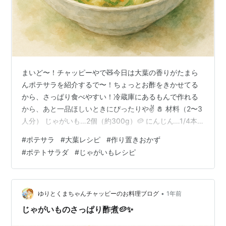
まいど〜！チャッピーやで🧸今日は大葉の香りがたまら
んポテサラを紹介するで〜！ちょっとお酢をきかせてる
から、さっぱり食べやすい！冷蔵庫にあるもんで作れる
から、あと一品ほしいときにぴったりや✌️ 🧂 材料（2〜3
人分） じゃがいも…2個（約300g）🥔 にんじん…1/4本
（なくてもOK）🥕 玉ねぎ…1/4個（スライス）🧅 大葉…
#
ポテサラ
#
大葉レシピ
#
作り置きおかず
5〜6枚（千切り）🌿 マヨネーズ…大さじ2〜3 酢…小さじ
#
ポテトサラダ
#
じゃがいもレシピ
1（レモン汁でもOK🍋） 砂糖…ひとつまみ 塩・こしょ
う…適量 👨‍🍳 作り方やで！ ① じゃがいもは皮をむいて
一口大に切って、やわらか〜くなるまで茹でるで→ 茹で
たら水気をきって、熱いうちにマッシャーでつぶす！
•
ゆりとくまちゃんチャッピーのお料理ブログ
1年前
②…
じゃがいものさっぱり酢煮🥔✨