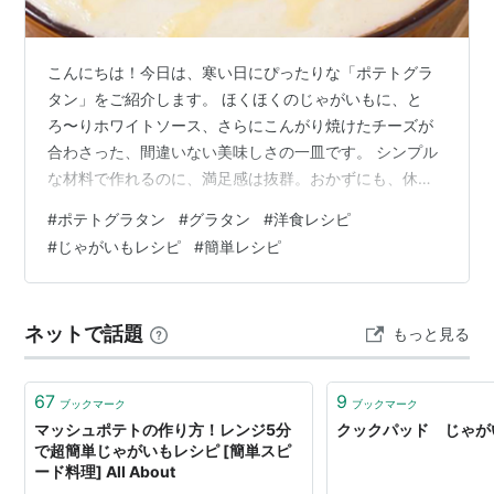
こんにちは！今日は、寒い日にぴったりな「ポテトグラ
タン」をご紹介します。 ほくほくのじゃがいもに、と
ろ〜りホワイトソース、さらにこんがり焼けたチーズが
合わさった、間違いない美味しさの一皿です。 シンプル
な材料で作れるのに、満足感は抜群。おかずにも、休日
ランチにもおすすめですよ。 材料（2人分） ・じゃがい
#
ポテトグラタン
#
グラタン
#
洋食レシピ
も … 3個・玉ねぎ … 1/2個・ベーコン … 50g・バター …
#
じゃがいもレシピ
#
簡単レシピ
20g ホワイトソース ・小麦粉 … 大さじ2・牛乳 …
300ml・塩こしょう … 少々・コンソメ … 小さじ1/2 仕上
げ ・ピザ用チーズ … 80g・パン粉 … 大さじ1（あれ
ネットで話題
もっと見る
ば）・パセリ … 少々 作り方 1．じゃが…
67
9
ブックマーク
ブックマーク
マッシュポテトの作り方！レンジ5分
クックパッド じゃが
で超簡単じゃがいもレシピ [簡単スピ
ード料理] All About