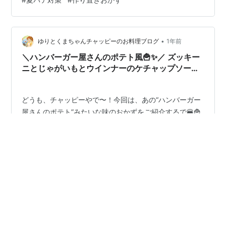
大さじ1 水…100ml すりおろし生姜…小さじ1 ごま油…小
さじ1 白ごま…お好みで 🍳 作り方 じゃがいもはくし切り
にして水にさらす。 舞茸としめじは石づきをとってほぐ
す。 鍋にごま油を熱し、じゃがいもを炒める。 調…
•
ゆりとくまちゃんチャッピーのお料理ブログ
1年前
＼ハンバーガー屋さんのポテト風🍟✨／ ズッキー
ニとじゃがいもとウインナーのケチャップソース
炒め