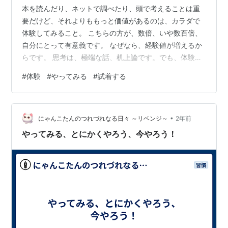
本を読んだり、ネットで調べたり、頭で考えることは重
要だけど、それよりももっと価値があるのは、カラダで
体験してみること。 こちらの方が、数倍、いや数百倍、
自分にとって有意義です。 なぜなら、経験値が増えるか
らです。 思考は、極端な話、机上論です。でも、体験は
五感を使って体感できます。 実際に自分の体で感じる
#
体験
#
やってみる
#
試着する
と、たとえ、それが１度だけでも、鮮烈に自分の感覚に
染み付くと思います。 これは何時間もの思考に勝りま
す。何度も写真で見たり、話を聞いたりするのとは180度
•
違います。 体感することは美味しいものを食べたり、観
にゃんこたんのつれづれなる日々 ～リベンジ～
2年前
光スポットを見るだけじゃなく、日々の仕事にも活かせ
やってみる、とにかくやろう、今やろう！
ます。 つまり、実際にやってみることで…