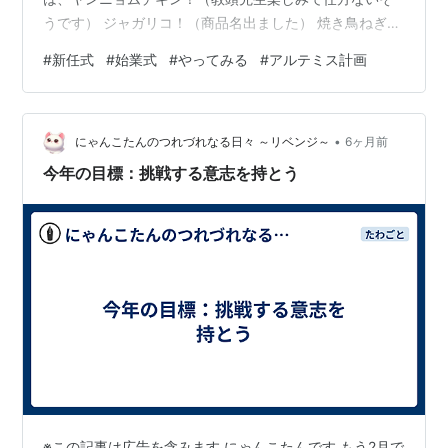
うです） ジャガリコ！（商品名出ました） 焼き鳥ねぎま
塩！（もう酒場放浪記です） どうぞよろしくお願いいた
#
新任式
#
始業式
#
やってみる
#
アルテミス計画
します。 1年生の初対面！ 「よろしくお願いしま～
す！！」 式後は素早い6年生！ ありがとう！！ ＜四方山
話＞ 始業式では、プロジェクト現在進行形の「アルテミ
•
ス計画」についてふれました。 壮大な計画です。でも大
にゃんこたんのつれづれなる日々 ～リベンジ～
6ヶ月前
切な計画です。 計画、目標、なにはともあれ「やってみ
今年の目標：挑戦する意志を持とう
る！」 チャレンジ！トラ…
※この記事は広告を含みます にゃんこたんです もう2月で