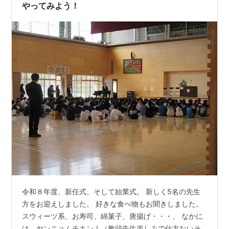
り、ではなくて、 …
やってみよう！
令和８年度、新任式、そして始業式。 新しく5名の先生
方をお迎えしました。 好きな食べ物もお聞きしました。
スウィーツ系、お寿司、綿菓子、唐揚げ・・・、 なかに
は、ヤンニョムチキン！（教頭先生楽しみで仕方ないそ