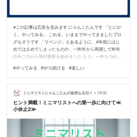
※この記事は広告を含みます にゃんこたんです 「とにか
く、やってみる」 これを、いままでやってきましたブロ
グもそうです 「リベンジ」とあるように、4年前にはじ
めては止めてしまったものの、一昨年から再開して昨年
の今ごろから毎日更新を始めました もう、一年もつれづ
れ日記書いているんです 読んでいただいている皆さま
#
やってみる
#
やり続ける
#
楽しい
方、ありがとうございます ブログ以外にも…ミニマリス
ト活動(モノの見直し活) 目的なく寄り道(買い食い)しない
カバンを持たない(今はペラペラのマイバッグ持参) 時間
•
にゆとりを待たせる
ミニマリストにゃんこたんの徒然なる日々
2年前
nyankotanturezure.hatenablog.com「やってみたい」を
ヒント満載！ミニマリストへの第一歩に向けて≪
やる nyankota…
小休止2≫