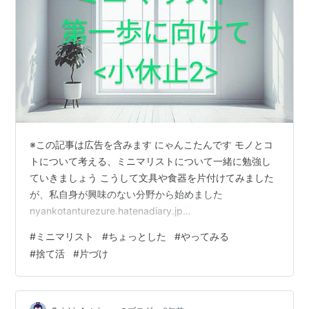
※この記事は広告を含みます にゃんこたんです モノとコ
トについて考える、ミニマリストについて一緒に勉強し
ていきましょう こうして文具や食器を片付けてみました
が、私自身が興味のない分野から始めました
nyankotanturezure.hatenadiary.jp
nyankotanturezure.hatenadiary.jp
#
ミニマリスト
#
ちょっとした
#
やってみる
nyankotanturezure.hatenadiary.jpミニマリスト目指す
#
捨て活
#
片づけ
過程を綴っています もし、皆さんが… モノを厳選するに
あたって 「文具を集めるのが趣味です！」「食器を飾る
のが好きです！」「推しなんです！」 というなら、別の