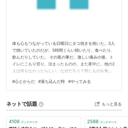
体も心もつながっている日曜日にタコ焼きを焼いた。3人
で焼いていたのだが、5時間くらい焼いたり、食べたり、
飲んだりしていた。 その夜の事だ。激しい痛みの後、ト
イレにこもり切り。治まったものの、また夜中に。他の2
人は何もなかったらしい。なぜだろう？同じものを食べ
たのに？体調が弱っていたのだろうか？ 月曜日は、朝食
#
心とからだ
#
落ち込んだ時
#
やってみる
は食べられず、昼食は梅おかゆ。夕飯はお味噌汁とおか
ゆ。火曜日も肉類は避けた。水曜日に体調は戻ったが、
もう心がしんみり。 体調が悪いと心にくるご自愛の時だ
ネットで話題
もっと見る
と言い聞かせ、自分を励ます。口角をあげる。楽しい気
分にはならない。脳も騙せない。笑いの番組を見るが、
その瞬間しか心が上がらない。もう、そう…
4109
2588
ブックマーク
ブックマーク