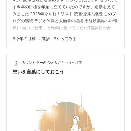
す今年の目標を年始に立てていたのですが、進捗を見て
みました 2026年今やれ！リスト 読書習慣の継続 このブ
ログの継続 ラジオ体操と太極拳の継続 未経験業界への転
職(「面白い仕事」と昨年は書いていた) 資格試験の合格
(あと3つほど受験します) 健康的な食事(ダイエットは敷
#
今年の目標
#
進捗
#
やってみる
居が高いので、数値の悪化を防ぐ) サンライズ出雲に乗っ
て旅行(毎年書いてます) いらないモノを惰性で手に入れ
ない(断る勇気をもつ) お金の使い方を考える(よく考えて
•
使う、衝動買いしない) 散歩の習慣を定着させる(とにか
カウンセラーの ひとりごと
8ヶ月前
く歩く) nyankotanturezure.hate…
想いを言葉にしておこう