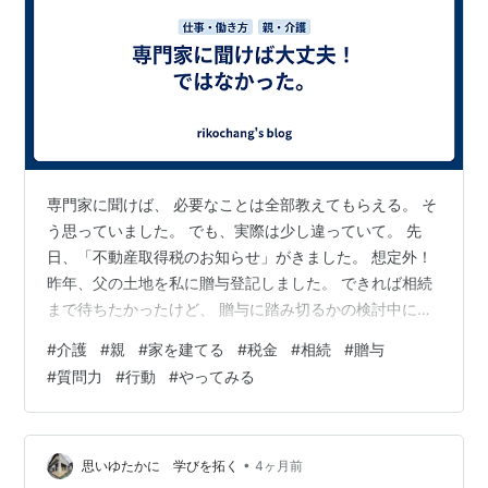
専門家に聞けば、 必要なことは全部教えてもらえる。 そ
う思っていました。 でも、実際は少し違っていて。 先
日、「不動産取得税のお知らせ」がきました。 想定外！
昨年、父の土地を私に贈与登記しました。 できれば相続
まで待ちたかったけど、 贈与に踏み切るかの検討中に、
税理士と司法書士、不動産屋に相談していました。 私と
#
介護
#
親
#
家を建てる
#
税金
#
相続
#
贈与
しては、 状況を提示して、 「相続」ではなく、「贈与」
#
質問力
#
行動
#
やってみる
にした場合、 将来にわたって、発生する税金他必要資金
の違い、 メリットとデメリットを聞いたつもりでした。
しかし、話しの中に「不動産取得税」の話はでてこなか
ったのよー😖 資金繰りプランが狂いました。 聞いたつも
•
思いゆたかに 学びを拓く
4ヶ月前