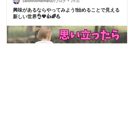
場所から始めてください無理やり…
•
SeishinAnteimaruのブログ
2年前
興味があるならやってみよう❗始めることで見える
新しい世界👌💖👍🌈💪
みなさん、おはようございます。今日も朝から寒いです
ね。みなさん、朝晩で気温の変化があります。体調は大
丈夫でしょうか？無理はしないでくださいね。本日のブ
ログでは「興味があればまずは試してみる事と自己肯定
感」をテーマに記載させていただきます。本日も最後ま