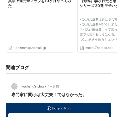
英語上達完全マップを10ヶ月やってみ
【秀逸】騙されたと思
た
シリーズ 20選 モチ
バスガス爆発は誰にでも
バスガス爆発がどうして
「バスが酢爆発」って言っ
誰でも言えるようになる。
つは…あきらめろ！ エレ
えた階はキャンセル出来
kanzenmap.nomaki.jp
mochi.7narabe.net
いいからやってみろ！ 6
違えて4階のボタ...
関連ブログ
•
rikochang's blog
4ヶ月前
専門家に聞けば大丈夫！ではなかった。