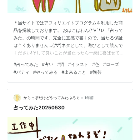
＊当サイトではアフィリエイトプログラムを利用した商
品を掲載しております。 おはこばわん(*′v`*)ﾉ 「占って
みた」の時間です。完全に直感で書くので、当たる保証
は全くありません…(;'∀')ネタとして、遊びとして読んで
ください!そして良いことが当たったら一緒に喜ばせてく
ださい!! 完全なる遊びなので、この記事を朝🌞読んで今
#
占ってみた
#
占い
#
猫
#
イラスト
#
色
#
ローズ
日の運勢にするもよし夜 🌛読んで明日の運勢にするもよ
#
パティ
#
やってみる
#
出来ること
#
陶芸
し来週、来月の…なんてのもありでご自由にして頂けれ
ばと考えています。 それではやってみよう('ω')ﾉ 次の２
色のうち、どちらかを選んでください。結果は下～ ～～
結果 ～～ ローズを選んだ方… やってみることが大切にな
•
からっぽだけどやってみたぶろぐ
1年前
り…
占ってみた20250530