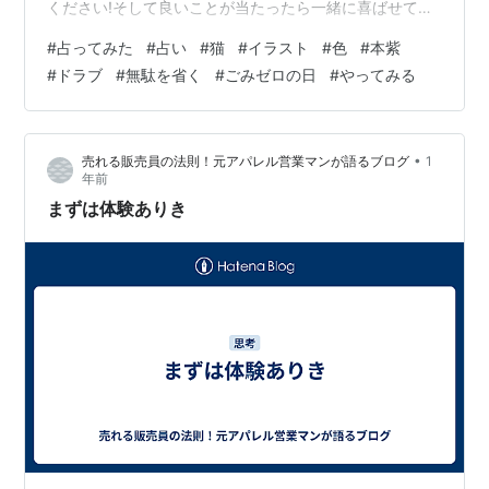
ください!そして良いことが当たったら一緒に喜ばせてく
ださい!! 完全なる遊びなので、この記事を朝🌞読んで今
#
占ってみた
#
占い
#
猫
#
イラスト
#
色
#
本紫
日の運勢にするもよし夜 🌛読んで明日の運勢にするもよ
#
ドラブ
#
無駄を省く
#
ごみゼロの日
#
やってみる
し来週、来月の…なんてのもありでご自由にして頂けれ
ばと考えています。 それではやってみよう('ω')ﾉ 次の２
色のうち、どちらかを選んでください。結果は下～ ～～
•
売れる販売員の法則！元アパレル営業マンが語るブログ
1
結果 ～～ 本紫を選んだ方… 無駄を省いてみまそー(／∀゜
年前
…
まずは体験ありき