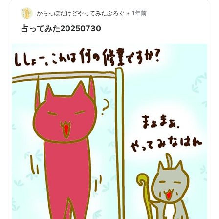
生まれた「心がちょっと強くなるヒント❣」を ”今日のひ
•
と言”にして紹介しています。
からっぽだけどやってみたぶろぐ
1年前
□□□□□□□□□□□□□□□□□□□□□□□□
占ってみた20250730
□□□□□□□□□□□□□□□□□…