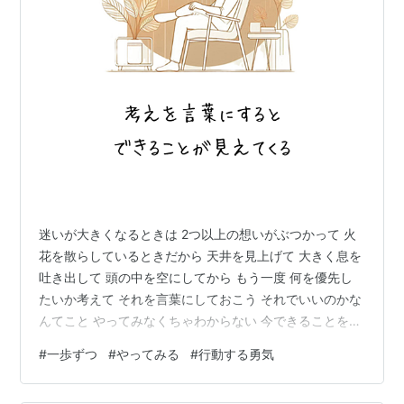
迷いが大きくなるときは 2つ以上の想いがぶつかって 火
花を散らしているときだから 天井を見上げて 大きく息を
吐き出して 頭の中を空にしてから もう一度 何を優先し
たいか考えて それを言葉にしておこう それでいいのかな
んてこと やってみなくちゃわからない 今できることをひ
とつだけ やってみてから考えよう あなたにとって 素敵
#
一歩ずつ
#
やってみる
#
行動する勇気
な今日でありますように✨ ▽▽▽▽▽▽ 明日の自分を今
日より笑顔にしてあげる°˖✧ カウンセリングの現場から