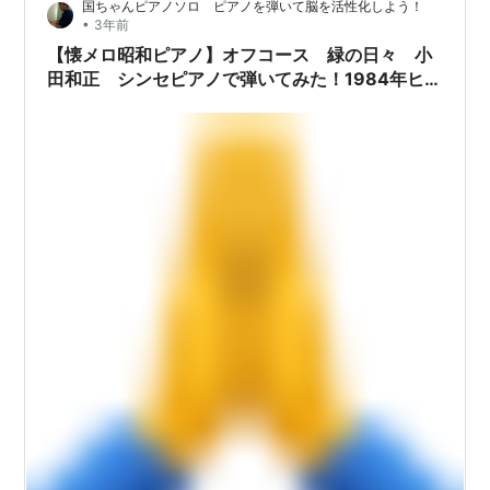
国ちゃんピアノソロ ピアノを弾いて脳を活性化しよう！
尽のアドリブをすべて受け止めたビートたけしたけしの
•
3年前
謹慎も収録のズル休みもすべて笑いに変えたさんま たけ
【懐メロ昭和ピアノ】オフコース 緑の日々 小
しは映画監督として「世界のキタノ」になっ…
田和正 シンセピアノで弾いてみた！1984年ヒッ
トソング・ミリオンヒット曲・オレたちひょうき
ん族・『The Best Year of My Life』