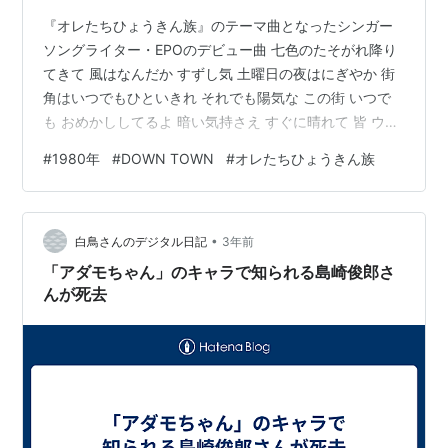
『オレたちひょうきん族』のテーマ曲となったシンガー
ソングライター・EPOのデビュー曲 七色のたそがれ降り
てきて 風はなんだか すずし気 土曜日の夜はにぎやか 街
角はいつでもひといきれ それでも陽気な この街 いつで
も おめかししてるよ 暗い気持さえ すぐに晴れて 皆 ウキ
ウキ www.youtube.com タイトル DOWN TOWN アーチ
#
1980年
#
DOWN TOWN
#
オレたちひょうきん族
スト epo 作詞 伊藤銀次 作曲 山下達郎 編曲 林哲司・清水
信之 リリース 1980/3/21 レコード会社 RVC 最高位 ＜ほ
かの動画も見る＞ ▼『オレたちひょうきん族』のエンデ
•
ィングテーマ曲 epoが歌う「DOWN TOWN」
白鳥さんのデジタル日記
3年前
www.yout…
「アダモちゃん」のキャラで知られる島崎俊郎さ
んが死去