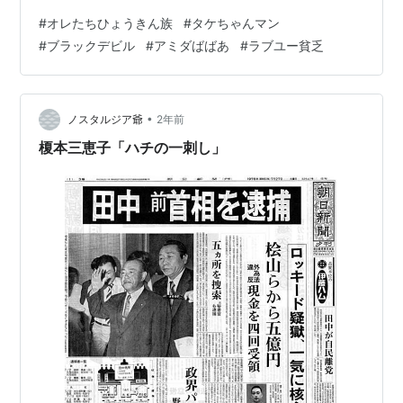
の漫才ブームに乗った芸人さんたちが、アドリブあり、
#
オレたちひょうきん族
#
タケちゃんマン
内輪ウケありで笑いを取っていました。 特に「タケちゃ
#
ブラックデビル
#
アミダばばあ
#
ラブユー貧乏
んマン」のコーナーや、「ひょうきん懺悔室」「ラブユ
ー貧乏」のコーナーが面白かったなあ… ヒーローなのに
カッコ悪いタケちゃんマン 悪役らしい風貌のブラックデ
ビル あみだくじの結果で攻撃するアミダばばあ ビックリ
•
ノスタルジア爺
2年前
箱攻撃が得意のナンデスカマン 精神…
榎本三恵子「ハチの一刺し」