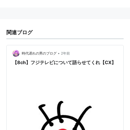
超人気番組であった、ドリフターズの『
8時だョ！全員
集合
』の王座を脅かした。
人気コーナーとして、「
タケちゃんマン
」「
ひょうきん
ベストテン
」「
ひょうきん懺悔室
」「ひょうきん
絵描き
関連ブログ
歌
」「
ラブユー貧乏
」「
かまへんライダー
」など。
第一回には
とんねるず
も出演。
兄弟番組『
ひょうきん予備校
』もあった。
•
時代遅れの男のブログ
2年前
1989年10月14日放送の「
タケちゃんマン忠臣蔵
」を最
【8ch】フジテレビについて語らせてくれ【CX】
後に幕を閉じた。
amazon:オレたちひょうきん族