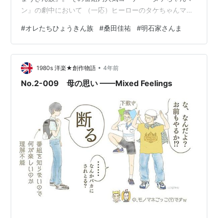
ン』の劇中において （一応）ヒーローのタケちゃんマン
と数々の死闘（笑）を繰り広げた 明石屋さんま氏扮する
#
オレたちひょうきん族
#
桑田佳祐
#
明石家さんま
三番目の怪人、アミダばばあに与えられた 桑田佳祐氏の
作詞・作曲（！！）による超豪華な専用テーマです。 何
がアレかって…… こんなバカバカしい曲にも関わらず、
•
この本気パワーの入りっぷりで バラードとしてしっとり
1980s 洋楽★創作物語
4年前
「聞かされ」ちゃうのが悔しい（爆笑）！！ 深夜ラジオ
No.2-009 母の思い ——Mixed Feelings
とひょうきん族と - ラブユ…