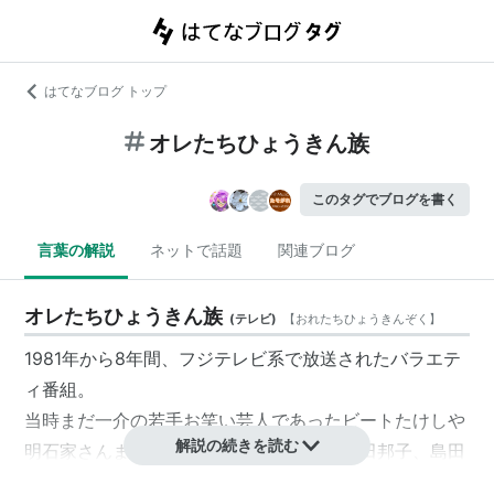
はてなブログ トップ
オレたちひょうきん族
このタグでブログを書く
言葉の解説
ネットで話題
関連ブログ
オレたちひょうきん族
(
テレビ
)
【
おれたちひょうきんぞく
】
1981年から8年間、
フジテレビ
系で放送されたバラエテ
ィ番組。
当時まだ一介の若手お笑い芸人であった
ビートたけし
や
解説の続きを読む
明石家さんま
、
島田紳助
、
片岡鶴太郎
、
山田邦子
、
島田
洋七
、
村上ショージ
らを擁し、土曜午後8時（土8）の