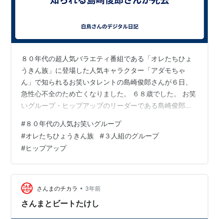
８０年代の超人気バラエティ番組である「オレたちひょ
うきん族」に登場した人気キャラクター「アダモちゃ
ん」で知られるお笑いタレントの島崎俊郎さんが６日、
急性心不全のため亡くなりました。 ６８歳でした。 お笑
いグループ・ヒップアップのリーダーである島崎俊郎さ
んは、クレイジーキャッツの付き人から芸能界入りし、
#
８０年代の人気お笑いグループ
１９７９年に川上秦生さんと小林すすむさん（２０１２
#
オレたちひょうきん族
#
３人組のグループ
年に５８歳で死去）ともにお笑いグループ「ヒップアッ
#
ヒップアップ
プ」を結成しました。 「ヒップアップ」は８０年代の漫
才ブーム時に、フジテレビ系列でスタートしたバラエテ
ィ番組「オレたちひょうきん族」に出演し、山田邦子さ
んやビートたけしさん、明石家さんまさんや紳助・…
•
さんまのチカラ
3年前
さんまとビートたけし