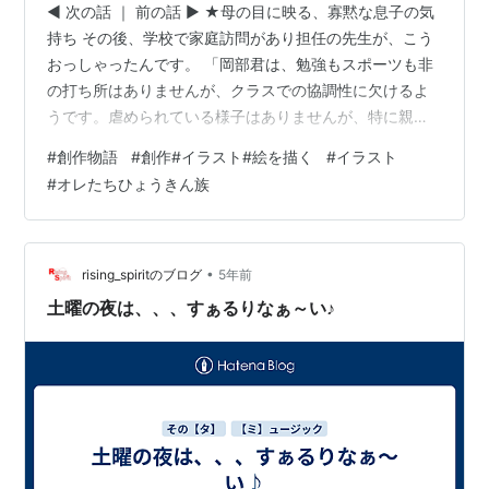
◀︎ 次の話 ｜ 前の話 ▶︎ ★母の目に映る、寡黙な息子の気
持ち その後、学校で家庭訪問があり担任の先生が、こう
おっしゃったんです。 「岡部君は、勉強もスポーツも非
の打ち所はありませんが、クラスでの協調性に欠けるよ
うです。虐められている様子はありませんが、特に親し
い友人もいないようです」 確かに、あの子の口から友達
#
創作物語
#
創作#イラスト#絵を描く
#
イラスト
の名前が出ることはなかったので訊いてみたんです。 す
#
オレたちひょうきん族
ると、あの子はこう答えました。 「友達？ そんなの必要
ないよ。別に誰にも迷惑かけてないし、問題ないよ。そ
れよりお母さん、仕事が忙しそうだから無理しないで」
私に気を使わせないように振る舞うあの子の様子を見
•
rising_spiritのブログ
5年前
て、気づいたのです。 あの…
土曜の夜は、、、すぁるりなぁ～い♪