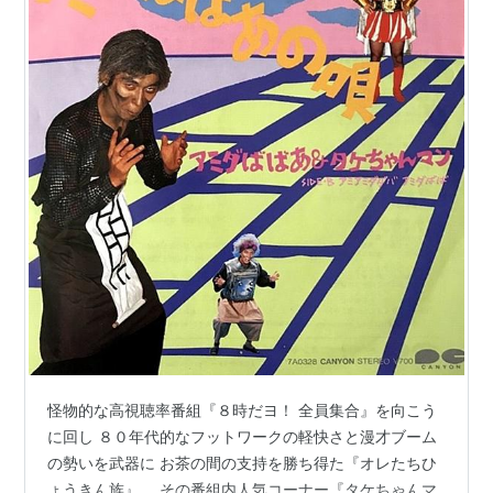
怪物的な高視聴率番組『８時だヨ！ 全員集合』を向こう
に回し ８０年代的なフットワークの軽快さと漫才ブーム
の勢いを武器に お茶の間の支持を勝ち得た『オレたちひ
ょうきん族』。 その番組内人気コーナー『タケちゃんマ