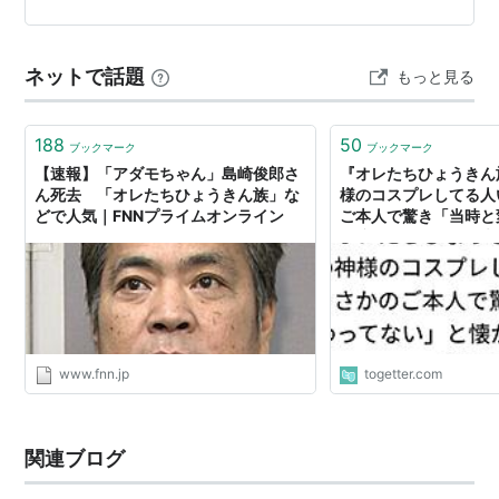
ネットで話題
もっと見る
188
50
ブックマーク
ブックマーク
【速報】「アダモちゃん」島崎俊郎さ
『オレたちひょうきん
ん死去 「オレたちひょうきん族」な
様のコスプレしてる人
どで人気｜FNNプライムオンライン
ご本人で驚き「当時と
と懐かしむ人たち #池
www.fnn.jp
togetter.com
関連ブログ