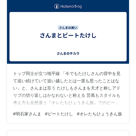
トップ同士が立つ地平線 「今でもたけしさんの背中を見
て追い続けていて追い越したとは一度も思ったことはな
い」と、さんまは言う たけしもさんまを天才と称しアド
リブの切り返しはかなわないと称える 芸風もスタイルも
考え方も全然違う『オレたちひょうきん族』でのビート
たけしとのコントでブラックデビルパーデンネンなんで
#
明石家さんま
#
ビートたけし
#
オレたちひょうきん族
すかマン知っとるけなどのキャラクターで人気者になっ
たビートたけしとの絡みでスターダムへ駆け上るスピー
ドが加速されたのは間違いない さんまが繰り出す縦横無