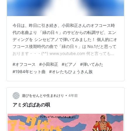
今日は、昨日に引き続き、小田和正さんのオフコース時
代の名曲より 「緑の日々」のサビからの転調サビ、エン
ディングを シンセピアノで弾いてみました！ 個人的にオ
フコース後期時代の曲で「緑の日々」は No.1だと思って
おります・・・(^^) www.youtube.com 何と言っても、
最初の美しいコーラスからのイントロ・・・ たまりませ
#
オフコース
#
小田和正
#
ピアノ
#
弾いてみた
んね～♪ 悲しいマイナーコードのメロからの メジャーコ
#
1984年ヒット曲
#
オレたちひょうきん族
ードのサビ、そしてさらに転調しての サビ、エンディン
グのコーラスと続く・・・ 素晴らしい曲ですよね！ 同感
と思われた方はぜひチャンネル登録して 小田和正さん作
曲のオフコースの曲、沢山弾いているので 聴いてみて
•
遊びをせんとや生まれけり
4年前
ね！…
アミダばばあの唄