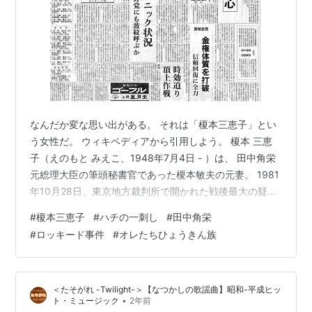
なんだか変な思い出がある。 それは「榎本三恵子」とい
う女性だ。 ウィキペディアから引用しよう。 榎本 三恵
子（えのもと みえこ、1948年7月4日 - ）は、 田中角栄
元総理大臣の筆頭秘書官であった榎本敏夫の元妻。 1981
年10月28日、東京地方裁判所で開かれた戦後最大の疑獄
事件と言われるロッキード裁判丸紅ルート公判で検察側
#
榎本三恵子
#
ハチの一刺し
#
田中角栄
の証人として出廷、 田中角栄被告の5億円受領を決定的
#
ロッキード事件
#
オレたちひょうきん族
に裏付ける内容の証言を行い、 日本中を騒然とさせた。
また記者会見でのマスコミとのやりとりから出てきた
「ハチの一刺し」という表現が 話題になり流行語にもな
＜たそがれ -Twilight-＞【なつかしの歌謡曲】昭和-平成ヒッ
った。 その後、突然雑誌に自身のヌード写真を披露した
•
ト・ミュージック
2年前
りした。 証言…