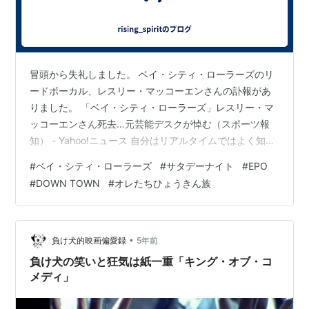
冒頭から失礼しました。 ベイ・シティ・ローラーズのリ
ードボーカル、レスリー・マッコーエンさんの訃報があ
りました。 「ベイ・シティ・ローラーズ」レスリー・マ
ッコーエンさん死去…元芸能デスクが悼む（スポーツ報
知） - Yahoo!ニュース 自分はリアルタイムではよく知ら
なかったのですが、アイドルグループで当時女性に大人
#
ベイ・シティ・ローラーズ
#
サタデーナイト
#
EPO
気だったんですってね！ 自分が知ったのはずっと
#
DOWN TOWN
#
オレたちひょうきん族
後、、、ということになるんでしょうけど、知ったきっ
かけは、やはり冒頭の曲でした。 SーAーTーUーRーDー
AーY の部分、印象的過ぎますね！（笑） ベイ・シテ
ィ・ローラーズ Bay City Rollers／サタディ・ナイト S-
•
負け犬的映画偏愛録
5年前
A-T-…
負け犬の笑いと狂気は紙一重「キング・オブ・コ
メディ」