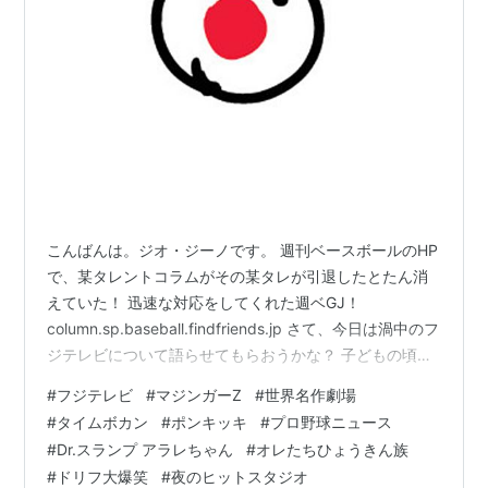
こんばんは。ジオ・ジーノです。 週刊ベースボールのHP
で、某タレントコラムがその某タレが引退したとたん消
えていた！ 迅速な対応をしてくれた週ベGJ！
column.sp.baseball.findfriends.jp さて、今日は渦中のフ
ジテレビについて語らせてもらおうかな？ 子どもの頃の
思い出から最近に至るまで。 フジサンケイグループ・通
#
フジテレビ
#
マジンガーZ
#
世界名作劇場
称「目玉マーク」
#
タイムボカン
#
ポンキッキ
#
プロ野球ニュース
#
Dr.スランプ アラレちゃん
#
オレたちひょうきん族
#
ドリフ大爆笑
#
夜のヒットスタジオ